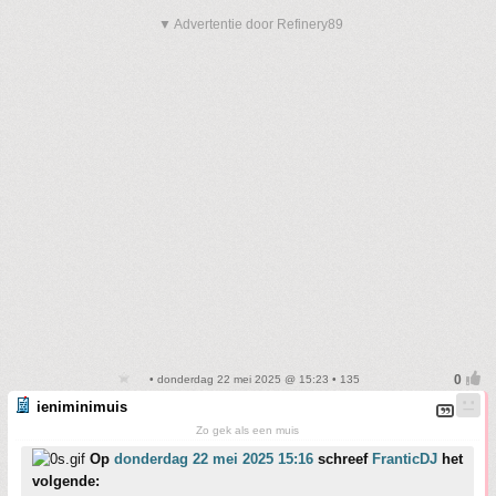
▼ Advertentie door Refinery89
• donderdag 22 mei 2025 @ 15:23 • 135
ieniminimuis
Zo gek als een muis
Op
donderdag 22 mei 2025 15:16
schreef
FranticDJ
het
volgende: