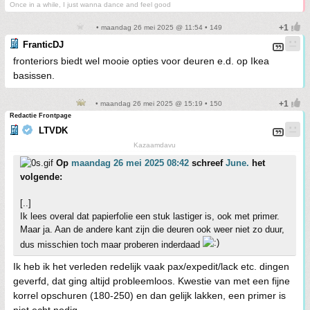
Once in a while, I just wanna dance and feel good
• maandag 26 mei 2025 @ 11:54 • 149
FranticDJ
fronteriors biedt wel mooie opties voor deuren e.d. op Ikea
basissen.
• maandag 26 mei 2025 @ 15:19 • 150
Redactie Frontpage
LTVDK
Kazaamdavu
Op
maandag 26 mei 2025 08:42
schreef
June.
het
volgende:
[..]
Ik lees overal dat papierfolie een stuk lastiger is, ook met primer.
Maar ja. Aan de andere kant zijn die deuren ook weer niet zo duur,
dus misschien toch maar proberen inderdaad
Ik heb ik het verleden redelijk vaak pax/expedit/lack etc. dingen
geverfd, dat ging altijd probleemloos. Kwestie van met een fijne
korrel opschuren (180-250) en dan gelijk lakken, een primer is