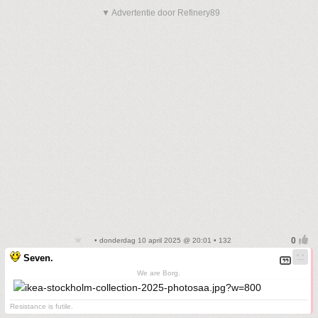
▼ Advertentie door Refinery89
• donderdag 10 april 2025 @ 20:01 • 132
Seven.
We are Borg.
Resistance is futile.