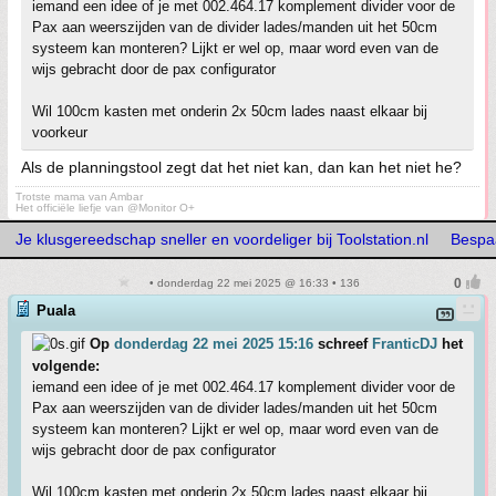
iemand een idee of je met 002.464.17 komplement divider voor de
Pax aan weerszijden van de divider lades/manden uit het 50cm
systeem kan monteren? Lijkt er wel op, maar word even van de
wijs gebracht door de pax configurator
Wil 100cm kasten met onderin 2x 50cm lades naast elkaar bij
voorkeur
Als de planningstool zegt dat het niet kan, dan kan het niet he?
Trotste mama van Ambar
Het officiële liefje van @Monitor O+
Je klusgereedschap sneller en voordeliger bij Toolstation.nl
Bespaa
• donderdag 22 mei 2025 @ 16:33 • 136
Puala
Op
donderdag 22 mei 2025 15:16
schreef
FranticDJ
het
volgende:
iemand een idee of je met 002.464.17 komplement divider voor de
Pax aan weerszijden van de divider lades/manden uit het 50cm
systeem kan monteren? Lijkt er wel op, maar word even van de
wijs gebracht door de pax configurator
Wil 100cm kasten met onderin 2x 50cm lades naast elkaar bij