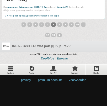
niet echt nodig
Op
maandag 24 augustus 2015 11:34
schreef
Yasmin23
het volgende:
Als je maar genoeg moeite doet past alles.
_____
TV / Het post-apocalyptische/dystopische film topic
1
2
3
4
5
6
7
8
9
10
11
12
13
IKEA - Deel 113 wat pak jij in je Pax?
k&w
steun FOK! en koop via een van deze links
Coolblue
Bitvavo
Index
Actief
MyAT
Nieuw
Dicht
privacy
•
premium account
•
voorwaarden