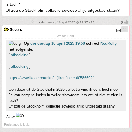
is toch?
Of zou de Stockholm collectie sowieso altijd uitgestald staan?
• donderdag 10 april 2025 @ 19:57 • 131
Seven.
We are Borg.
Op
donderdag 10 april 2025 19:50
schreef
NedKelly
het volgende:
[
afbeelding
]
[
afbeelding
]
https://www.ikea.com/nl/n(...)ikenfineer-60586692/
Oeh deze uit de Stockholm 2025 collectie vind ik echt heel mooi.
Je kan nergens inzien in welke showroom iets wel of niet te zien is
toch?
Of zou de Stockholm collectie sowieso altijd uitgestald staan?
Wow
Resistance is futile.