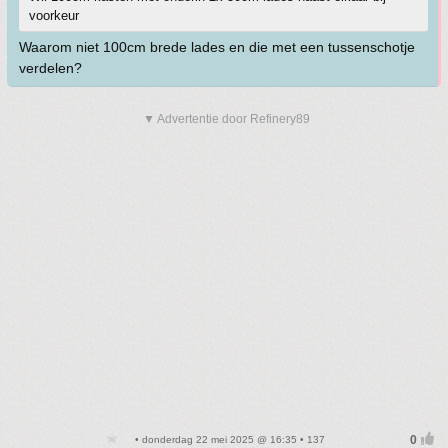
voorkeur
Waarom niet 100cm brede lades en die met een tussenschotje
verdelen?
▼ Advertentie door Refinery89
• donderdag 22 mei 2025 @ 16:35 • 137