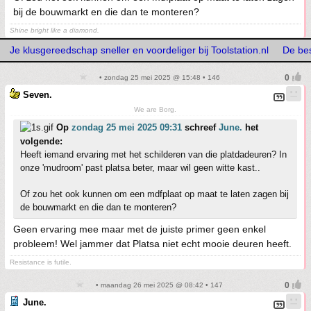
bij de bouwmarkt en die dan te monteren?
Shine bright like a diamond.
Je klusgereedschap sneller en voordeliger bij Toolstation.nl
De bes
• zondag 25 mei 2025 @ 15:48 • 146
Seven.
We are Borg.
Op
zondag 25 mei 2025 09:31
schreef
June.
het
volgende:
Heeft iemand ervaring met het schilderen van die platdadeuren? In
onze 'mudroom' past platsa beter, maar wil geen witte kast..
Of zou het ook kunnen om een mdfplaat op maat te laten zagen bij
de bouwmarkt en die dan te monteren?
Geen ervaring mee maar met de juiste primer geen enkel
probleem! Wel jammer dat Platsa niet echt mooie deuren heeft.
Resistance is futile.
• maandag 26 mei 2025 @ 08:42 • 147
June.