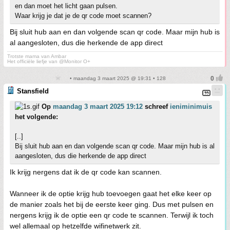
en dan moet het licht gaan pulsen.
Waar krijg je dat je de qr code moet scannen?
Bij sluit hub aan en dan volgende scan qr code. Maar mijn hub is
al aangesloten, dus die herkende de app direct
Trotste mama van Ambar
Het officiële liefje van @Monitor O+
• maandag 3 maart 2025 @ 19:31 • 128
Stansfield
Op
maandag 3 maart 2025 19:12
schreef
ieniminimuis
het volgende:
[..]
Bij sluit hub aan en dan volgende scan qr code. Maar mijn hub is al
aangesloten, dus die herkende de app direct
Ik krijg nergens dat ik de qr code kan scannen.
Wanneer ik de optie krijg hub toevoegen gaat het elke keer op
de manier zoals het bij de eerste keer ging. Dus met pulsen en
nergens krijg ik de optie een qr code te scannen. Terwijl ik toch
wel allemaal op hetzelfde wifinetwerk zit.