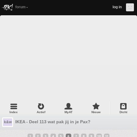
forum
log in
Index
Actief
MyAT
Nieuw
Dicht
IKEA - Deel 113 wat pak jij in je Pax?
k&w
1
2
3
4
5
6
7
8
9
10
11