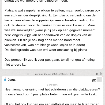
omdat die wat mooiere schuifdeuren heeft.
Platsa is wat simpeler in elkaar te zetten, maar voelt daarom ook
een stuk minder degelijk vind ik. Een plastic verbinding om de
kasten aan elkaar te koppelen ipv een schroefverbinding. En
ook de steunen voor de planken zitten er veel losser in. Maar
was wel makkelijker (waar je bij pax op een gegeven moment
zere vingers krijgt van het aanduwen van de dopjes van de
planken. En die je ook nog eens met de hand moet
vastschroeven, was het hier gewoon losjes er in doen).
De kledingroede was dan wel weer omslachtig bij platsa.
Dus persoonlijk zou ik voor pax gaan, tenzij het qua afmeting
niet anders kan.
• zondag 25 mei 2025 @ 09:31 • 145
June.
Seriously?
Heeft iemand ervaring met het schilderen van die platdadeuren?
In onze 'mudroom' past platsa beter, maar wil geen witte kast..
Of zou het ook kunnen om een mdfplaat op maat te laten zagen