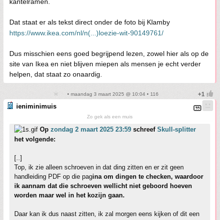
kantelramen.
Dat staat er als tekst direct onder de foto bij Klamby
https://www.ikea.com/nl/n(...)loezie-wit-90149761/
Dus misschien eens goed begrijpend lezen, zowel hier als op de
site van Ikea en niet blijven miepen als mensen je echt verder
helpen, dat staat zo onaardig.
• maandag 3 maart 2025 @ 10:04 • 116
ieniminimuis
Zo gek als een muis
Op
zondag 2 maart 2025 23:59
schreef
Skull-splitter
het volgende:
[..]
Top, ik zie alleen schroeven in dat ding zitten en er zit geen
handleiding PDF op die pag
ina om dingen te checken, waardoor
ik aannam dat die schroeven wellicht niet geboord hoeven
worden maar wel in het kozijn gaan.
Daar kan ik dus naast zitten, ik zal morgen eens kijken of dit een