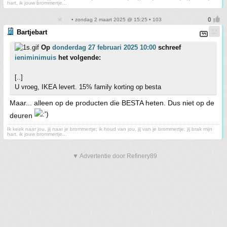
hart, ik jouw brommertje...
• zondag 2 maart 2025 @ 15:25 • 103
Bartjebart
Op
donderdag 27 februari 2025 10:00
schreef
ieniminimuis
het volgende:
[..]
U vroeg, IKEA levert. 15% family korting op besta
Maar... alleen op de producten die BESTA heten. Dus niet op de
deuren
Ik keek naar jou, jij naar je brommertje; ik houd van jou, jij van je brommertje; jij brak mijn
hart, ik jouw brommertje...
▼ Advertentie door Refinery89