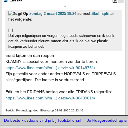
Elleska
Lsk
Op
zondag 2 maart 2025 18:24
schreef
Skull-splitter
het volgende:
[..]
Dat zijn rolgordijnen en vergen nog steeds schroeven en ik denk
dat de verhuurder nieuwe ramen eist als ik de nieuwe plastic
kozijnen zo behandel.
Eerst kijken en dan roepen
KLAMBY is special voor monteren zonder te boren:
https://www.ikea.com/nl/n(...)loezie-wit-90149761/
Zijn geschikt voor onder andere HOPPVALS en TRIPPEVALS
plisségordijnen. Die laatste is verduisterend.
Edit: en het FRIDANS beslag voor alle FRIDANS rolgordijn:
https://www.ikea.com/nl/n(...)loezie-wit-90499014/
Bericht 3% gewijzigd door Elleska op 02-03-2025 20:23:46
De beste klusdeals vind je bij Toolstation.nl
Je klusgereedschap snel