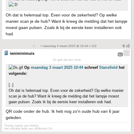
Oh dat is helemaal top. Even voor de zekerheid? Op welke
manier scan je de hub? Want ik kreeg de melding dat het lampje
moest gaan pulsen. Zoals ik bij de eerste keer installeren ook
had.
• maandag 3 maart 2025 @ 10:44 • 122
ieniminimuis
Zo gek als een muis
Op
maandag 3 maart 2025 10:44
schreef
Stansfield
het
volgende:
[..]
Oh dat is helemaal top. Even voor de zekerheid? Op welke manier
scan je de hub? Want ik kreeg de melding dat het lampje moest
gaan pulsen. Zoals ik bij de eerste keer installeren ook had.
QR code onder de hub. Ik heb nog zo'n oude hub van 6 jaar
geleden.
Trotste mama van Ambar
Het officiële liefje van @Monitor O+