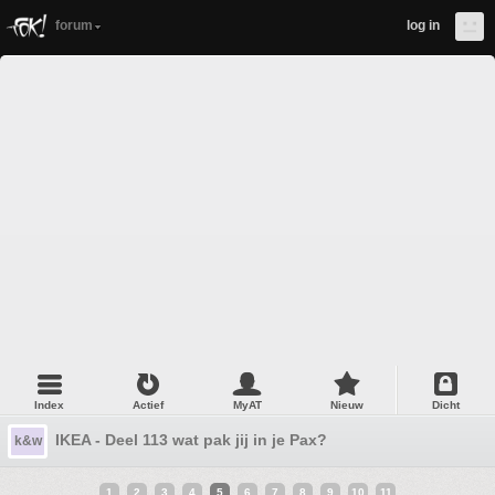
forum
log in
Index
Actief
MyAT
Nieuw
Dicht
IKEA - Deel 113 wat pak jij in je Pax?
k&w
1
2
3
4
5
6
7
8
9
10
11