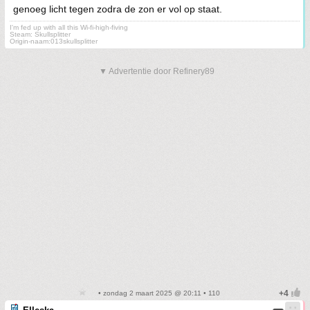
genoeg licht tegen zodra de zon er vol op staat.
I'm fed up with all this Wi-fi-high-fiving
Steam: Skullsplitter
Origin-naam:013skullsplitter
▼ Advertentie door Refinery89
• zondag 2 maart 2025 @ 20:11 • 110