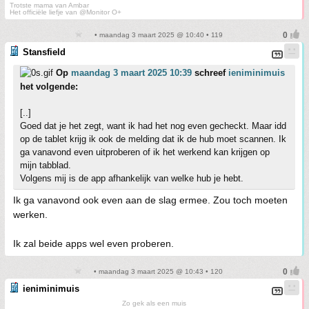
Trotste mama van Ambar
Het officiële liefje van @Monitor O+
• maandag 3 maart 2025 @ 10:40 • 119
Stansfield
Op
maandag 3 maart 2025 10:39
schreef
ieniminimuis
het volgende:
[..]
Goed dat je het zegt, want ik had het nog even gecheckt. Maar idd
op de tablet krijg ik ook de melding dat ik de hub moet scannen. Ik
ga vanavond even uitproberen of ik het werkend kan krijgen op
mijn tabblad.
Volgens mij is de app afhankelijk van welke hub je hebt.
Ik ga vanavond ook even aan de slag ermee. Zou toch moeten
werken.
Ik zal beide apps wel even proberen.
• maandag 3 maart 2025 @ 10:43 • 120
ieniminimuis
Zo gek als een muis