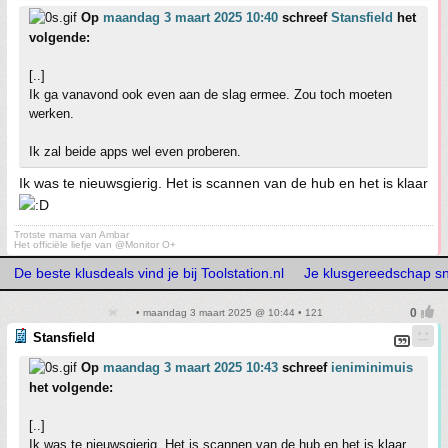
Op
maandag 3 maart 2025 10:40
schreef
Stansfield
het
volgende:
[..]
Ik ga vanavond ook even aan de slag ermee. Zou toch moeten
werken.
Ik zal beide apps wel even proberen.
Ik was te nieuwsgierig. Het is scannen van de hub en het is klaar
Trotste mama van Ambar
Het officiële liefje van @Monitor O+
De beste klusdeals vind je bij Toolstation.nl
Je klusgereedschap snel
• maandag 3 maart 2025 @ 10:44 • 121
Stansfield
Op
maandag 3 maart 2025 10:43
schreef
ieniminimuis
het volgende:
[..]
Ik was te nieuwsgierig. Het is scannen van de hub en het is klaar