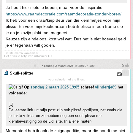
Je hoeft hier niets te kopen, maar voor de inspiratie
https://www.raamdecoratie.com/raamdecoratie-zonder-boren/
Ik heb voor een draai/kiep deur van die klemmetjes voor mijn
plisse. En voor mijn keukenraam heb ik plisse in een frame die
je op je kozijn plakt met magneet.
Keuzes zijn eindeloos, kost wel wat. Dus het is niet hoeveel geld
je er tegenaan wilt gooien.
Trotste mama van Ambar
Het officiële liefje van @Monitor O+
• zondag 2 maart 2025 @ 20:10 • 109
Skull-splitter
your selection of the finest
Op
zondag 2 maart 2025 19:05
schreef
vlindertje89
het
volgende:
[..]
De laatste link uit mijn post zijn ook plissé gordijnen, net zoals die
je linkte v ikea, en ze hebben nog een soort plissé met
klembevestiging op de Lidl site. In allerlei maten.
Momenteel heb ik ook de zuignapeditie, maar die houdt me niet