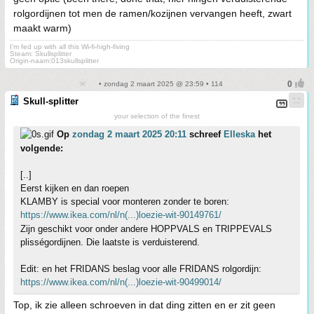
rolgordijnen tot men de ramen/kozijnen vervangen heeft, zwart
maakt warm)
I'm fed up with all this Wi-fi-high-fiving
Steam: Skullsplitter
Origin-naam:013skullsplitter
• zondag 2 maart 2025 @ 23:59 • 114
Skull-splitter
your selection of the finest
Op
zondag 2 maart 2025 20:11
schreef
Elleska
het
volgende:
[..]
Eerst kijken en dan roepen
KLAMBY is special voor monteren zonder te boren:
https://www.ikea.com/nl/n(...)loezie-wit-90149761/
Zijn geschikt voor onder andere HOPPVALS en TRIPPEVALS
plisségordijnen. Die laatste is verduisterend.
Edit: en het FRIDANS beslag voor alle FRIDANS rolgordijn:
https://www.ikea.com/nl/n(...)loezie-wit-90499014/
Top, ik zie alleen schroeven in dat ding zitten en er zit geen