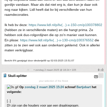
gordijn vandaan. Maar als dat niet erg is, dan kun je daar ook
nog naar kijken. Lidl heeft dat bv bij verschillende van hun
raamdecoraties.
Ik heb bv deze:
https://www.lidl.nl/p/liv(...)-x-150-cm/p100378802
(hebben ze in verschillende maten) en die hangt prima. Ze
hebben ook duo-rolgordijnen die op zo'n manier vast kunnen.
En plisse:
https://www.lidl.nl/p/liv(...)-x-130-cm/p100376552
die
zitten zo te zien wel ook aan onderkant geklemd. Ook in allerlei
maten verkrijgbaar.
Bericht 6% gewijzigd door vlindertje89 op 02-03-2025 15:51:07
• zondag 2 maart 2025 @ 18:24 • 105
Skull-splitter
your selection of the finest
Op
zondag 2 maart 2025 15:24
schreef
Bartjebart
het
volgende:
[..]
D'r zijn van die houders voor aan een draaikiepraam.