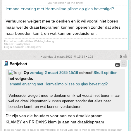
your selection of the finest
Iemand ervaring met Hornvallmo plisse op glas bevestigd?
Verhuurder weigert mee te denken en ik wil vooral niet boren
maar wel de draai kiepramen kunnen openen zonder dat alles
naar beneden komt, en wat kunnen verduisteren.
I'm fed up with all this Wi-fi-high-fiving
Steam: Skullsplitter
Origin-naam:013skullsplitter
• zondag 2 maart 2025 @ 15:24 • 102
Bartjebart
Op
zondag 2 maart 2025 15:16
schreef
Skull-splitter
het volgende:
Iemand ervaring met Hornvallmo plisse op glas bevestigd?
Verhuurder weigert mee te denken en ik wil vooral niet boren maar
wel de draai kiepramen kunnen openen zonder dat alles naar
beneden komt, en wat kunnen verduisteren.
D'r zijn van die houders voor aan een draaikiepraam.
KLAMBY en FRIDANS klem je aan het draaikiepraam
Ik keek naar jou, jij naar je brommertje; ik houd van jou, jij van je brommertje; jij brak mijn