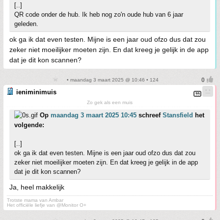
[..]
QR code onder de hub. Ik heb nog zo'n oude hub van 6 jaar
geleden.
ok ga ik dat even testen. Mijne is een jaar oud ofzo dus dat zou
zeker niet moeilijker moeten zijn. En dat kreeg je gelijk in de app
dat je dit kon scannen?
• maandag 3 maart 2025 @ 10:46 • 124
ieniminimuis
Zo gek als een muis
Op
maandag 3 maart 2025 10:45
schreef
Stansfield
het
volgende:
[..]
ok ga ik dat even testen. Mijne is een jaar oud ofzo dus dat zou
zeker niet moeilijker moeten zijn. En dat kreeg je gelijk in de app
dat je dit kon scannen?
Ja, heel makkelijk
Trotste mama van Ambar
Het officiële liefje van @Monitor O+