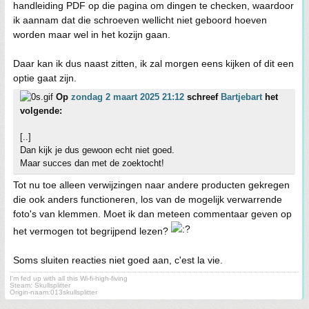
handleiding PDF op die pagina om dingen te checken, waardoor
ik aannam dat die schroeven wellicht niet geboord hoeven
worden maar wel in het kozijn gaan.
Daar kan ik dus naast zitten, ik zal morgen eens kijken of dit een
optie gaat zijn.
Op
zondag 2 maart 2025 21:12
schreef
Bartjebart
het
volgende:
[..]
Dan kijk je dus gewoon echt niet goed.
Maar succes dan met de zoektocht!
Tot nu toe alleen verwijzingen naar andere producten gekregen
die ook anders functioneren, los van de mogelijk verwarrende
foto's van klemmen. Moet ik dan meteen commentaar geven op
het vermogen tot begrijpend lezen?
Soms sluiten reacties niet goed aan, c'est la vie.
I'm fed up with all this Wi-fi-high-fiving
Steam: Skullsplitter
Origin-naam:013skullsplitter