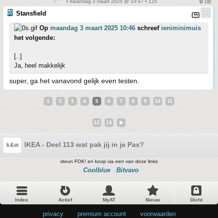
• maandag 3 maart 2025 @ 10:47 • 125
Stansfield
Op
maandag 3 maart 2025 10:46
schreef
ieniminimuis
het volgende:
[..]
Ja, heel makkelijk
super, ga het vanavond gelijk even testen.
1
2
3
4
5
6
7
8
9
10
11
12
13
IKEA - Deel 113 wat pak jij in je Pax?
k&w
steun FOK! en koop via een van deze links
Coolblue
Bitvavo
Index
Actief
MyAT
Nieuw
Dicht
privacy
•
premium account
•
voorwaarden