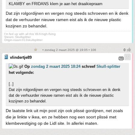
KLAMBY en FRIDANS klem je aan het draaikiepraam
Dat zijn rolgordijnen en vergen nog steeds schroeven en ik denk
dat de verhuurder nieuwe ramen eist als ik de nieuwe plastic
kozijnen zo behandel.
I'm fed up with all this Wi-fi-high-fiving
Steam: Skullsplitter
Origin-naam:013skullsplitter
• zondag 2 maart 2025 @ 19:05 • 106
vlindertje89
Op
zondag 2 maart 2025 18:24
schreef
Skull-splitter
het volgende:
[..]
Dat zijn rolgordijnen en vergen nog steeds schroeven en ik denk
dat de verhuurder nieuwe ramen eist als ik de nieuwe plastic
kozijnen zo behandel.
De laatste link uit mijn post zijn ook plissé gordijnen, net zoals
die je linkte v ikea, en ze hebben nog een soort plissé met
klembevestiging op de Lidl site. In allerlei maten.