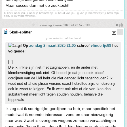
Maar succes dan met de zoektocht!
Ik keek naar jou, jij naar je brommertje; ik houd van jou, jij van je brommertje; jij brak mijn
hart, ik jouw brommertje...
• zondag 2 maart 2025 @ 23:57 • 113
Skull-splitter
your selection of the finest
Op
zondag 2 maart 2025 21:05
schreef
vlindertje89
het
volgende:
[..]
Die ik linkte zijn niet met zuignappen, en de ander met
klembevestiging ook niet. Of bedoel je dat je nu ook plissé
gordijnen van de Lidl hebt die niet genoeg licht tegenhouden? Ik
weet niet of al die plissé versies exact hetzelfde zijn, en deze zijn
ook in zwart te krijgen. En ik weet ook niet of die van Ikea dan
substantieel meer licht tegen zouden houden, behalve die
trippevals.
Ik zeg dat ik soortgelijke gordijnen nu heb, maar specifiek het
model wat ik noemde interessant vond en daar nieuwsgierig
naar was. Zwart is overigens wegens zomerse verwachtingen
geen optie (been there, done that, hier hingen verduisterende