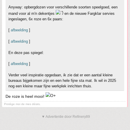
Anyway: opbergdozen voor verschillende soorten speelgoed, een
mand voor al m'n dekentjes
en de nieuwe Fargklar servies
ingeslagen, 6x roze en 6x paars:
[
afbeelding
]
[
afbeelding
]
En deze pas spiegel:
[
afbeelding
]
Verder veel inspiratie opgedaan, ik zie dat er een aantal kleine
bureaus bijgekomen zijn en een hele fijne sta mat. Ik wil in 2025
nog een kleine maar fijne werkplek inrichten thuis.
De roze is heel mooi!
Protège moi de mes désirs.
▼ Advertentie door Refinery89