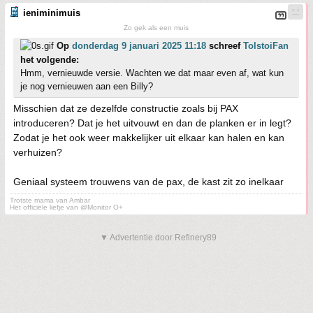
ieniminimuis
Zo gek als een muis
Op
donderdag 9 januari 2025 11:18
schreef
TolstoiFan
het volgende:
Hmm, vernieuwde versie. Wachten we dat maar even af, wat kun
je nog vernieuwen aan een Billy?
Misschien dat ze dezelfde constructie zoals bij PAX
introduceren? Dat je het uitvouwt en dan de planken er in legt?
Zodat je het ook weer makkelijker uit elkaar kan halen en kan
verhuizen?
Geniaal systeem trouwens van de pax, de kast zit zo inelkaar
Trotste mama van Ambar
Het officiële liefje van @Monitor O+
▼ Advertentie door Refinery89