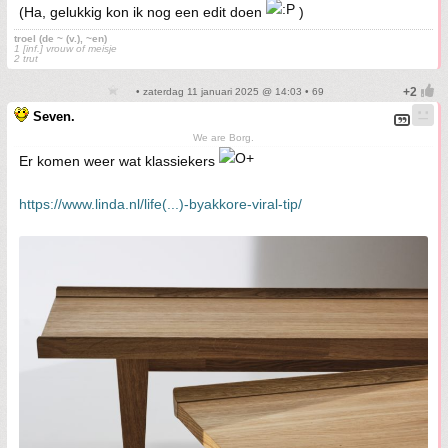
(Ha, gelukkig kon ik nog een edit doen
)
troel (de ~ (v.), ~en)
1 [inf.] vrouw of meisje
2 trut
• zaterdag 11 januari 2025 @ 14:03 • 69
Seven.
We are Borg.
Er komen weer wat klassiekers
https://www.linda.nl/life(...)-byakkore-viral-tip/