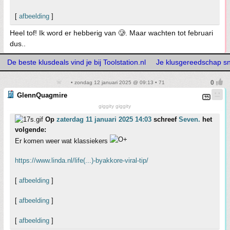
[
afbeelding
]
Heel tof! Ik word er hebberig van 🥲. Maar wachten tot februari
dus..
De beste klusdeals vind je bij Toolstation.nl
Je klusgereedschap snel
• zondag 12 januari 2025 @ 09:13 • 71
GlennQuagmire
giggity giggity
Op
zaterdag 11 januari 2025 14:03
schreef
Seven.
het
volgende:
Er komen weer wat klassiekers
https://www.linda.nl/life(...)-byakkore-viral-tip/
[
afbeelding
]
[
afbeelding
]
[
afbeelding
]