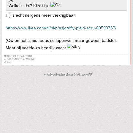
Welke is dat? Klinkt fijn
.
Hij is echt nergens meer verkrijgbaar.
https://www.ikea.com/nl/nl/p/asjordfly-plaid-ecru-00590767/
(Ow en het is niet eens schapenwol, maar gewoon badstof.
Maar hij voelde zo heerlijk zacht
)
troel (de ~ (v.), ~en)
1 [inf.] vrouw of meisje
2 trut
▼ Advertentie door Refinery89