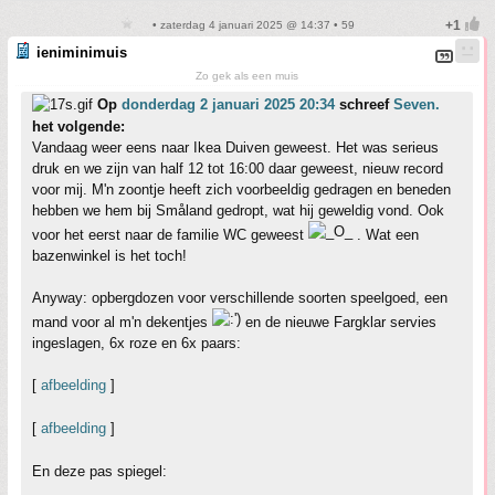
• zaterdag 4 januari 2025 @ 14:37 • 59
ieniminimuis
Zo gek als een muis
Op
donderdag 2 januari 2025 20:34
schreef
Seven.
het volgende:
Vandaag weer eens naar Ikea Duiven geweest. Het was serieus
druk en we zijn van half 12 tot 16:00 daar geweest, nieuw record
voor mij. M'n zoontje heeft zich voorbeeldig gedragen en beneden
hebben we hem bij Småland gedropt, wat hij geweldig vond. Ook
voor het eerst naar de familie WC geweest
. Wat een
bazenwinkel is het toch!
Anyway: opbergdozen voor verschillende soorten speelgoed, een
mand voor al m'n dekentjes
en de nieuwe Fargklar servies
ingeslagen, 6x roze en 6x paars:
[
afbeelding
]
[
afbeelding
]
En deze pas spiegel: