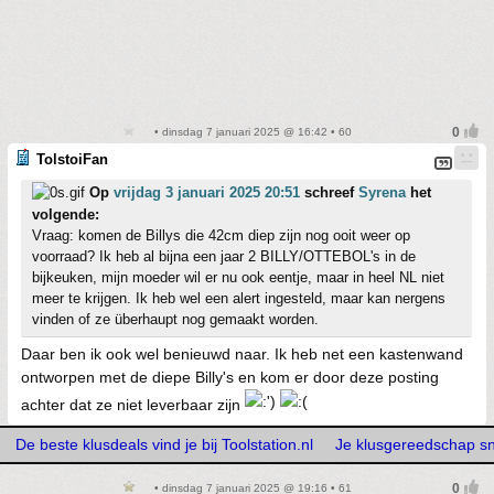
• dinsdag 7 januari 2025 @ 16:42 • 60
TolstoiFan
Op
vrijdag 3 januari 2025 20:51
schreef
Syrena
het
volgende:
Vraag: komen de Billys die 42cm diep zijn nog ooit weer op
voorraad? Ik heb al bijna een jaar 2 BILLY/OTTEBOL's in de
bijkeuken, mijn moeder wil er nu ook eentje, maar in heel NL niet
meer te krijgen. Ik heb wel een alert ingesteld, maar kan nergens
vinden of ze überhaupt nog gemaakt worden.
Daar ben ik ook wel benieuwd naar. Ik heb net een kastenwand
ontworpen met de diepe Billy's en kom er door deze posting
achter dat ze niet leverbaar zijn
De beste klusdeals vind je bij Toolstation.nl
Je klusgereedschap snel
• dinsdag 7 januari 2025 @ 19:16 • 61