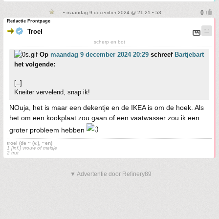
• maandag 9 december 2024 @ 21:21 • 53
Redactie Frontpage
Troel
scherp en bot
Op
maandag 9 december 2024 20:29
schreef
Bartjebart
het volgende:
[..]
Kneiter vervelend, snap ik!
NOuja, het is maar een dekentje en de IKEA is om de hoek. Als
het om een kookplaat zou gaan of een vaatwasser zou ik een
groter probleem hebben
troel (de ~ (v.), ~en)
1 [inf.] vrouw of meisje
2 trut
▼ Advertentie door Refinery89