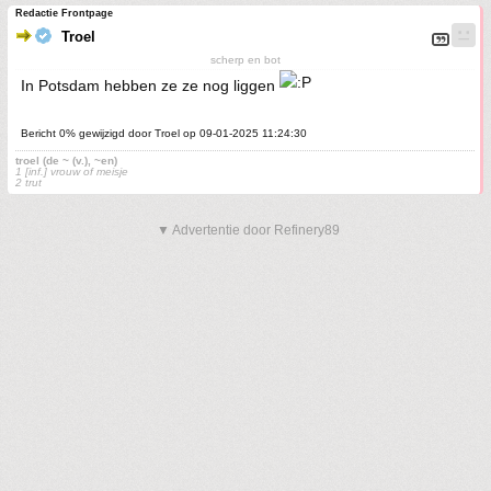
Redactie Frontpage
Troel
scherp en bot
In Potsdam hebben ze ze nog liggen
Bericht 0% gewijzigd door Troel op 09-01-2025 11:24:30
troel (de ~ (v.), ~en)
1 [inf.] vrouw of meisje
2 trut
▼ Advertentie door Refinery89