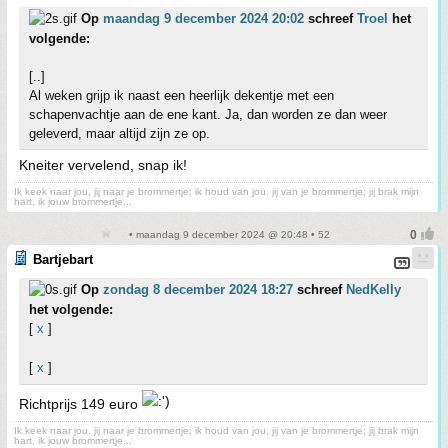
Op
maandag 9 december 2024 20:02
schreef
Troel
het
volgende:
[..]
Al weken grijp ik naast een heerlijk dekentje met een
schapenvachtje aan de ene kant. Ja, dan worden ze dan weer
geleverd, maar altijd zijn ze op.
Kneiter vervelend, snap ik!
Ik keek naar jou, jij naar je brommertje; ik houd van jou, jij van je brommertje; jij brak mijn
hart, ik jouw brommertje...
• maandag 9 december 2024 @ 20:48 • 52
Bartjebart
Op
zondag 8 december 2024 18:27
schreef
NedKelly
het volgende:
[
x
]
[
x
]
Richtprijs 149 euro
Ik keek naar jou, jij naar je brommertje; ik houd van jou, jij van je brommertje; jij brak mijn
hart, ik jouw brommertje...