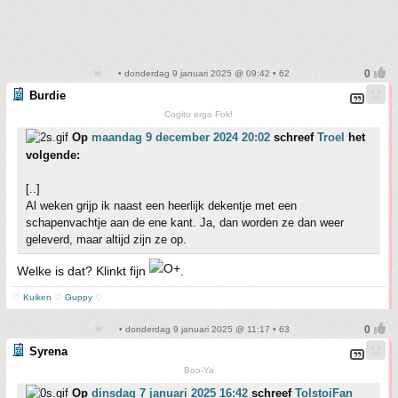
• donderdag 9 januari 2025 @ 09:42 • 62
Burdie
Cogito ergo Fok!
Op
maandag 9 december 2024 20:02
schreef
Troel
het
volgende:
[..]
Al weken grijp ik naast een heerlijk dekentje met een
schapenvachtje aan de ene kant. Ja, dan worden ze dan weer
geleverd, maar altijd zijn ze op.
Welke is dat? Klinkt fijn
.
♡
Kuiken
♡
Guppy
♡
• donderdag 9 januari 2025 @ 11:17 • 63
Syrena
Boo-Ya
Op
dinsdag 7 januari 2025 16:42
schreef
TolstoiFan