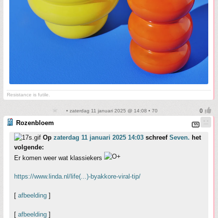
Resistance is futile.
• zaterdag 11 januari 2025 @ 14:08 • 70
Rozenbloem
Op
zaterdag 11 januari 2025 14:03
schreef
Seven.
het
volgende:
Er komen weer wat klassiekers
https://www.linda.nl/life(...)-byakkore-viral-tip/
[
afbeelding
]
[
afbeelding
]