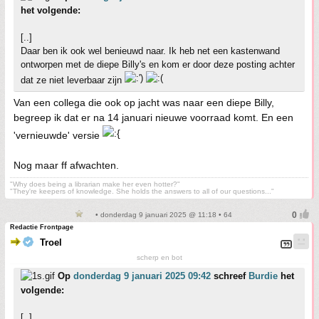
het volgende:
[..]
Daar ben ik ook wel benieuwd naar. Ik heb net een kastenwand
ontworpen met de diepe Billy's en kom er door deze posting achter
dat ze niet leverbaar zijn
Van een collega die ook op jacht was naar een diepe Billy,
begreep ik dat er na 14 januari nieuwe voorraad komt. En een
'vernieuwde' versie
Nog maar ff afwachten.
"Why does being a librarian make her even hotter?"
"They're keepers of knowledge. She holds the answers to all of our questions..."
• donderdag 9 januari 2025 @ 11:18 • 64
Redactie Frontpage
Troel
scherp en bot
Op
donderdag 9 januari 2025 09:42
schreef
Burdie
het
volgende:
[..]