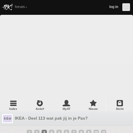
forum
log in
Index
Actief
MyAT
Nieuw
Dicht
IKEA - Deel 113 wat pak jij in je Pax?
k&w
1
2
3
4
5
6
7
8
9
10
11