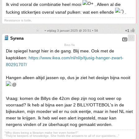
Ik vind vooral de combinatie heel mooi
. Alleen al die
fucking stickertjes overal vanaf pulken: wat een ellende
.
Resistance is futile.
• vrijdag 3 januari 2025 @ 20:51 • 58
Syrena
Boo-Ya
Die spiegel hangt hier in de gang. Blij mee. Ook met de
kaptokken:
https://www.ikea.com/nl/nl/p/tjusig-hanger-zwart-
80291707/
Hangen alleen altijd jassen op, dus je ziet het design bijna nooit
Vraag: komen de Billys die 42cm diep zijn nog ooit weer op
voorraad? Ik heb al bijna een jaar 2 BILLY/OTTEBOL's in de
bijkeuken, mijn moeder wil er nu ook eentje, maar in heel NL niet
meer te krijgen. Ik heb wel een alert ingesteld, maar kan
nergens vinden of ze überhaupt nog gemaakt worden.
"Why does being a librarian make her even hotter?"
"They're keepers of knowledge. She holds the answers to all of our questions..."