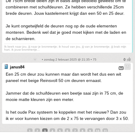
De 75cm brede delen zijn in basis altijd bedoeld geweest om te
combineren met schuifdeuren. Ze hebben verschillende 25cm
brede deuren. Jouw kastelement krijgt dan een 50 en 25 deur.
Je kunt ongetwijfeld de deuren nog op de oude elementen
monteren. Bedenk wel dat je goed moet kijken met de laden en
de scharnieren.
Ik keek naar jou, jij naar je brommertje; ik houd van jou, jij van je brommertje; jij brak mijn
hart, ik jouw brommertje...
• zondag 2 februari 2025 @ 21:35 • 75
janus84
Een 25 cm deur zou kunnen maar dan wordt het dus een wit
paneel met beige Reinsvoll 50 cm deuren ernaast.
Jammer dat de schuifdeuren een beetje saai zijn in 75 cm, de
mooie matte kleuren zijn een meter.
Is het oude Pax systeem te koppelen met het nieuwe? Dan zou
ik er voor kunnen kiezen om de 2 x 75 te vervangen door 3 x 50.
1
2
3
4
5
6
7
8
9
10
11