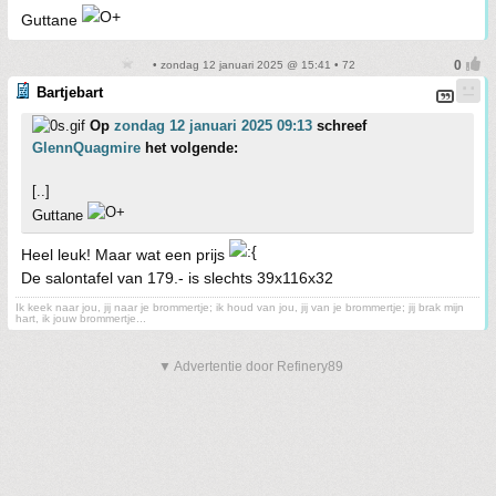
Guttane
• zondag 12 januari 2025 @ 15:41 • 72
Bartjebart
Op
zondag 12 januari 2025 09:13
schreef
GlennQuagmire
het volgende:
[..]
Guttane
Heel leuk! Maar wat een prijs
De salontafel van 179.- is slechts 39x116x32
Ik keek naar jou, jij naar je brommertje; ik houd van jou, jij van je brommertje; jij brak mijn
hart, ik jouw brommertje...
▼ Advertentie door Refinery89