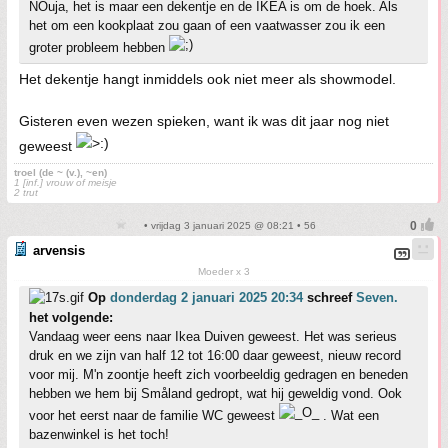
NOuja, het is maar een dekentje en de IKEA is om de hoek. Als
het om een kookplaat zou gaan of een vaatwasser zou ik een
groter probleem hebben
Het dekentje hangt inmiddels ook niet meer als showmodel.
Gisteren even wezen spieken, want ik was dit jaar nog niet
geweest
troel (de ~ (v.), ~en)
1 [inf.] vrouw of meisje
2 trut
• vrijdag 3 januari 2025 @ 08:21 • 56
arvensis
Moeder x 3
Op
donderdag 2 januari 2025 20:34
schreef
Seven.
het volgende:
Vandaag weer eens naar Ikea Duiven geweest. Het was serieus
druk en we zijn van half 12 tot 16:00 daar geweest, nieuw record
voor mij. M'n zoontje heeft zich voorbeeldig gedragen en beneden
hebben we hem bij Småland gedropt, wat hij geweldig vond. Ook
voor het eerst naar de familie WC geweest
. Wat een
bazenwinkel is het toch!