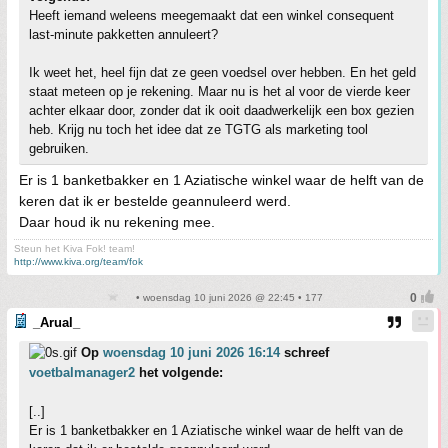
Heeft iemand weleens meegemaakt dat een winkel consequent
last-minute pakketten annuleert?
Ik weet het, heel fijn dat ze geen voedsel over hebben. En het geld
staat meteen op je rekening. Maar nu is het al voor de vierde keer
achter elkaar door, zonder dat ik ooit daadwerkelijk een box gezien
heb. Krijg nu toch het idee dat ze TGTG als marketing tool
gebruiken.
Er is 1 banketbakker en 1 Aziatische winkel waar de helft van de
keren dat ik er bestelde geannuleerd werd.
Daar houd ik nu rekening mee.
Steun het Kiva Fok! team!
http://www.kiva.org/team/fok
• woensdag 10 juni 2026 @ 22:45 • 177
_Arual_
Op
woensdag 10 juni 2026 16:14
schreef
voetbalmanager2
het volgende:
[..]
Er is 1 banketbakker en 1 Aziatische winkel waar de helft van de