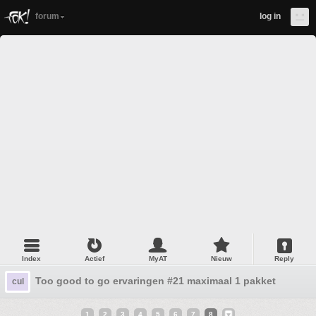
forum
log in
Index
Actief
MyAT
Nieuw
Reply
Too good to go ervaringen #21 maximaal 1 pakket
cul
1
2
3
4
5
6
7
8