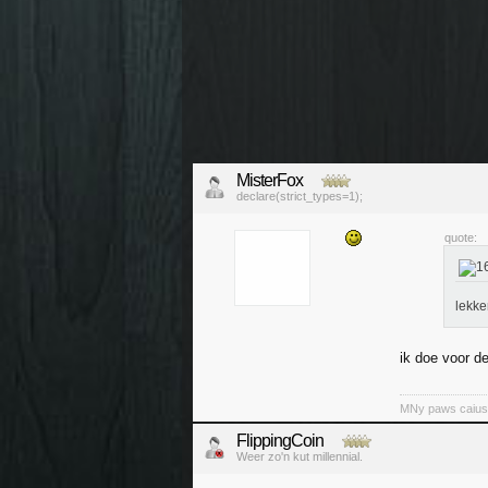
MisterFox
declare(strict_types=1);
quote:
lekke
ik doe voor de
MNy paws caiuse 
FlippingCoin
Weer zo'n kut millennial.