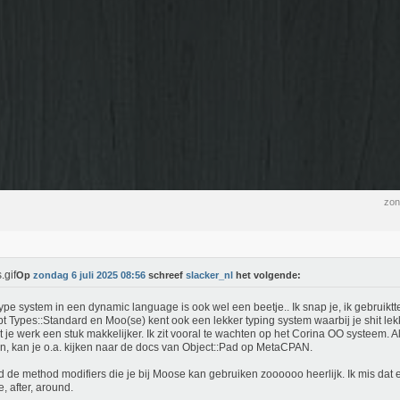
zon
Op
zondag 6 juli 2025 08:56
schreef
slacker_nl
het volgende:
ype system in een dynamic language is ook wel een beetje.. Ik snap je, ik gebruikt
bt Types::Standard en Moo(se) kent ook een lekker typing system waarbij je shit lek
 je werk een stuk makkelijker. Ik zit vooral te wachten op het Corina OO systeem. Al
n, kan je o.a. kijken naar de docs van Object::Pad op MetaCPAN.
nd de method modifiers die je bij Moose kan gebruiken zoooooo heerlijk. Ik mis dat e
e, after, around.