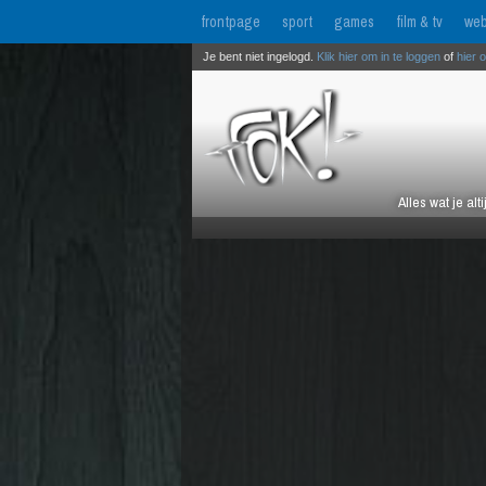
frontpage
sport
games
film & tv
web
Je bent niet ingelogd.
Klik hier om in te loggen
of
hier 
Alles wat je al