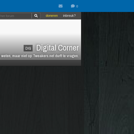
doneren
inbreuk?
Digital Corner
DIG
n weten, maar niet op Tweakers.net durft te vragen.