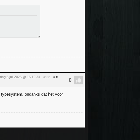
dag 6 juli 2025 @ 16:12
:34
#182
k typesystem, ondanks dat het voor