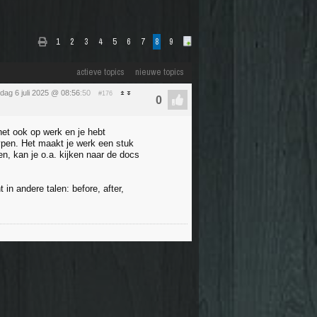
1
2
3
4
5
6
7
8
9
actieve topics
nieuwe topics
dag 6 juli 2025 @ 08:56
:50
#176
het ook op werk en je hebt
ypen. Het maakt je werk een stuk
en, kan je o.a. kijken naar de docs
in andere talen: before, after,