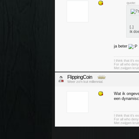
quote:
[..]
ik do
ja beter
I think that it’s
For all who deny
Met zwijgen krui
FlippingCoin
Weer zo'n kut millennial.
Wat ik ongeve
een dynamisch
I think that it’s
For all who deny
Met zwijgen krui