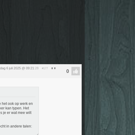
dag 6 juli 2025 @ 09:21
:28
#177
te het ook op werk en
ker kan typen. Het
s je er wat mee wilt
cht in andere talen: