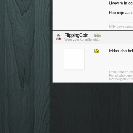
Livewire in c
Heb mijn aand
MNy paws caiuse 
FlippingCoin
Weer zo'n kut millennial.
lekker dan he
I think that it’s
For all who deny
Met zwijgen krui