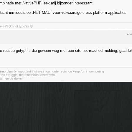
ombinatie met NativePHP leek mij bijzonder interessant.
acht inmiddels op .NET MAUI voor volwaardige cross-platform applicaties.
aaS ;lotr of typo'zx 🦊
zon
le reactie getypt is die gewoon weg met een site not reached melding, gaat le
 extraordinarily important that we in computer science keep fun in computing
 the struggle, the triumphant overcome
st men de duivel