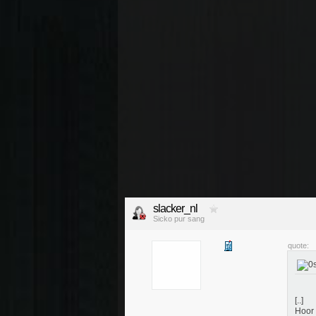
slacker_nl
Sicko pur sang
quote:
[..]
Hoor 