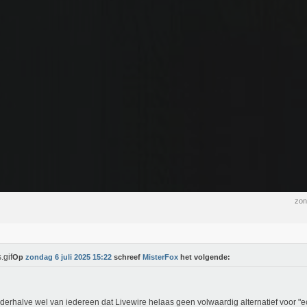
zon
Op
zondag 6 juli 2025 15:22
schreef
MisterFox
het volgende:
derhalve wel van iedereen dat Livewire helaas geen volwaardig alternatief voor "e