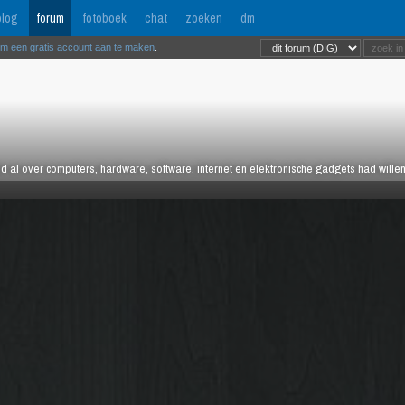
log
forum
fotoboek
chat
zoeken
dm
om een gratis account aan te maken
.
tijd al over computers, hardware, software, internet en elektronische gadgets had wille