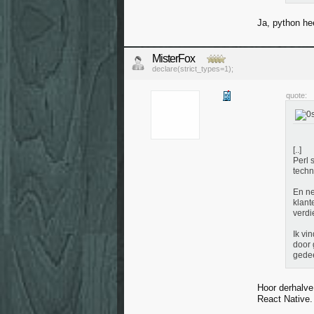
Ja, python hee
MisterFox
declare(strict_types=1);
quote:
[..]
Perl 
techn
En ne
klant
verdi
Ik vi
door 
gedee
Hoor derhalve
React Native.