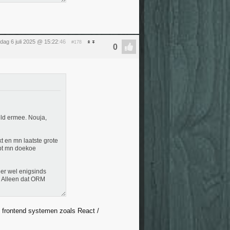
dag 6 juli 2025 @ 15:22
:46
#178
geld ermee. Nouja,
kt en mn laatste grote
ipt mn doekoe
n er wel enigsinds
. Alleen dat ORM
" frontend systemen zoals React /