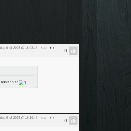
dag 6 juli 2025 @ 16:08
:23
#180
 lekker hier
dag 6 juli 2025 @ 16:10
:48
#181