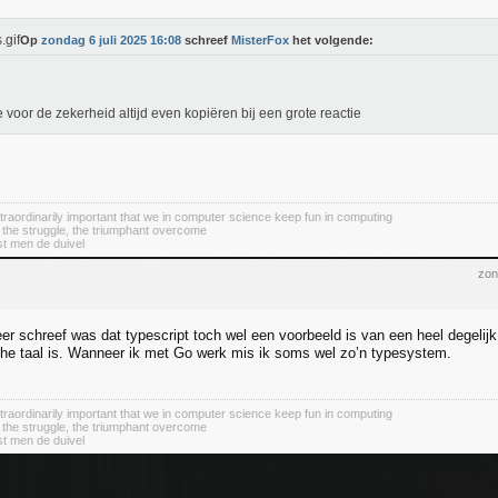
Op
zondag 6 juli 2025 16:08
schreef
MisterFox
het volgende:
e voor de zekerheid altijd even kopiëren bij een grote reactie
 extraordinarily important that we in computer science keep fun in computing
 the struggle, the triumphant overcome
st men de duivel
zon
er schreef was dat typescript toch wel een voorbeeld is van een heel degelij
e taal is. Wanneer ik met Go werk mis ik soms wel zo’n typesystem.
 extraordinarily important that we in computer science keep fun in computing
 the struggle, the triumphant overcome
st men de duivel