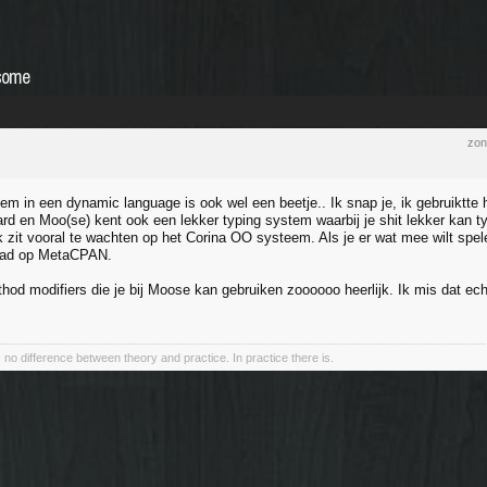
esome
zon
em in een dynamic language is ook wel een beetje.. Ik snap je, ik gebruiktte 
rd en Moo(se) kent ook een lekker typing system waarbij je shit lekker kan t
k zit vooral te wachten op het Corina OO systeem. Als je er wat mee wilt spel
Pad op MetaCPAN.
hod modifiers die je bij Moose kan gebruiken zoooooo heerlijk. Ik mis dat echt 
s no difference between theory and practice. In practice there is.