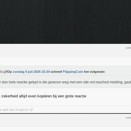
zon
Op
zondag 6 juli 2025 15:34
schreef
FlippingCoin
het volgende:
r dan hele reactie getypt is die gewoon weg met een site not reached melding, gaat
 zekerheid altijd even kopiëren bij een grote reactie
aaS ;lotr of typo'zx 🦊
zon