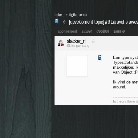
Index
»
digital corner
[development topic] #9 Laravel is aw
abonnement
Unibet
Coolblue
Bitvavo
slacker_nl
Sicko pur sang
Een type syst
Types::Standa
makkelijker. I
van Object::
Ik vind de met
around.
In theory there i