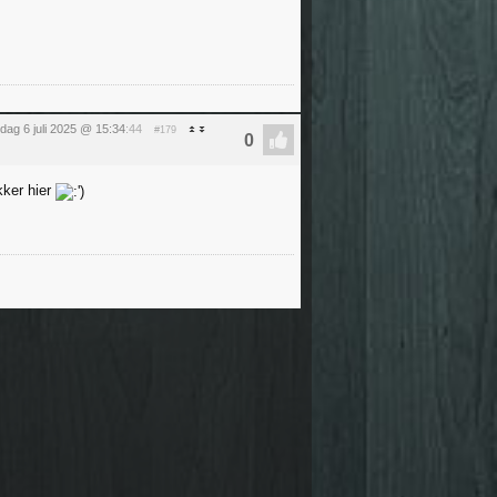
dag 6 juli 2025 @ 15:34
:44
#179
kker hier