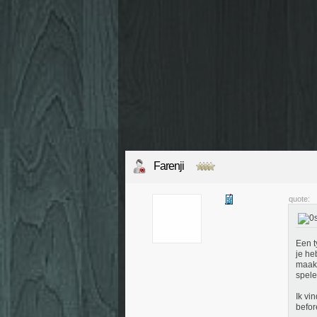
Farenji
quote:
Een t
je he
maakt
spele
Ik vi
befor