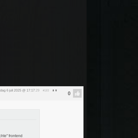
dag 6 juli 2025 @ 17:17
:29
#183
chte" frontend