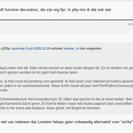
ft function decorators, die zijn erg fijn. In php mis ik dat ook wel.
zon
Op
zaterdag 5 juli 2025 22:26
schreef
slacker_nl
het volgende:
staat zeker niet stil. Elke versie komen er weer leuke dingen bij. En ik verdien mn 
isch gezien verdien ik mn geld met diverse talen.
e, ik heb nooit bij booking.com gewerkt. Ik heb jaren voor internet providers gewer
en zaten in de overheidswereld. Waar ik t/m maart dit jaar met Perl/Python/Javascr
ende.
nd livewire/laravel niet onaardig hoor. Er zitten wat quircks in die je moet weten. Be
gecharmeerd dat ik geen JS hoef te tikken maar wel leuke pagina's kan neerzetten
lte is me soms wat dubieus. Maar goed, het begint te wennen.
 wel van iedereen dat Livewire helaas geen volwaardig alternatief voor "echte