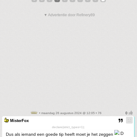
▼ Advertentie door Refinery89
• maandag 26 augustus 2024 @ 12:05 • 76
MisterFox
declare(strict_types=1);
Dus als iemand een goede tip heeft moet je het zeggen