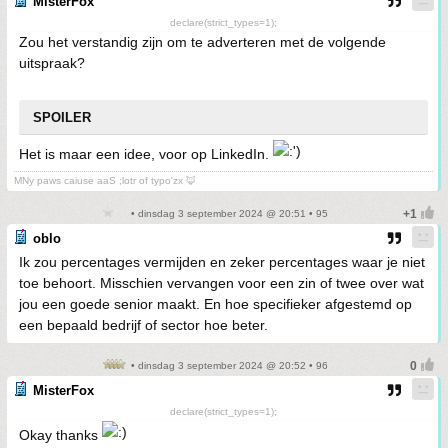
MisterFox
declare(strict_types=1);
Zou het verstandig zijn om te adverteren met de volgende
uitspraak?
SPOILER
Het is maar een idee, voor op LinkedIn.
MNy paws caiuse aaS ;lotr of typo'zx 🦊
• dinsdag 3 september 2024 @ 20:51 • 95
oblo
Ik zou percentages vermijden en zeker percentages waar je niet
toe behoort. Misschien vervangen voor een zin of twee over wat
jou een goede senior maakt. En hoe specifieker afgestemd op
een bepaald bedrijf of sector hoe beter.
• dinsdag 3 september 2024 @ 20:52 • 96
MisterFox
declare(strict_types=1);
Okay thanks