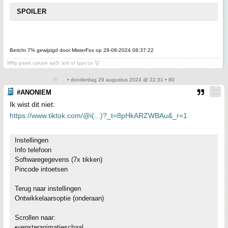
SPOILER
Bericht 7% gewijzigd door MisterFox op 28-08-2024 08:37:22
MNy paws caiuse aaS ;lotr of typo'zx 🦊
• donderdag 29 augustus 2024 @ 22:31 • 80
#ANONIEM
Ik wist dit niet:
https://www.tiktok.com/@i(...)?_t=8pHkARZWBAu&_r=1
Instellingen
Info telefoon
Softwaregegevens (7x tikken)
Pincode intoetsen
Terug naar instellingen
Ontwikkelaarsoptie (onderaan)
Scrollen naar:
•vensteranimatieschaal