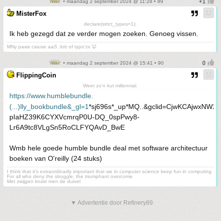
• maandag 2 september 2024 @ 11:28 • 89
MisterFox
declare(strict_types=1);
Ik heb gezegd dat ze verder mogen zoeken. Genoeg vissen.
MNy paws caiuse aaS ;lotr of typo'zx 🦊
• maandag 2 september 2024 @ 15:41 • 90
FlippingCoin
Weer zo'n kut millennial.
https://www.humblebundle.
(...)lly_bookbundle&_gl=1
*sj696s*_up*MQ..&gclid=CjwKCAjwxNW2
pIaHZ39K6CYXVcmrqP0U-DQ_0spPwy8-
Lr6A9tc8VLgSn5RoCLFYQAvD_BwE
Wmb hele goede humble bundle deal met software architectuur
boeken van O'reilly (24 stuks)
I think that it’s extraordinarily important that we in computer science keep fun in computing
For all who deny the struggle, the triumphant overcome
Met zwijgen kruist men de duivel
▼ Advertentie door Refinery89