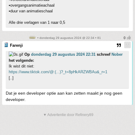
•overgangsanimatieachaal
•duur van animatieschaal
Alle drie verlagen van 1 naar 0,5
• donderdag 29 augustus 2024 @ 22:34 • 81
Farenji
Op
donderdag 29 augustus 2024 22:31
schreef
Nober
het volgende:
Ik wist dit niet:
https://www.tiktok.com/@:(...)?_t=8pHkARZWBAu&_r=1
[..]
Dat je een developer optie aan kan zetten maakt je nog geen
developer.
▼ Advertentie door Refinery89