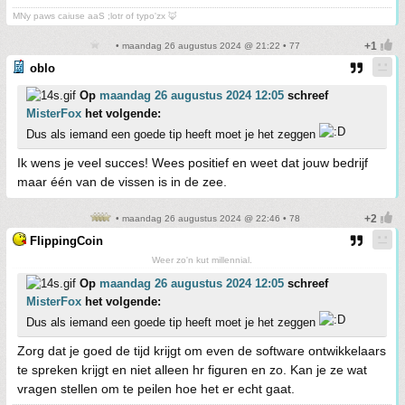
MNy paws caiuse aaS ;lotr of typo'zx 🦊
• maandag 26 augustus 2024 @ 21:22 • 77
oblo
Op
maandag 26 augustus 2024 12:05
schreef
MisterFox
het volgende:
Dus als iemand een goede tip heeft moet je het zeggen
Ik wens je veel succes! Wees positief en weet dat jouw bedrijf
maar één van de vissen is in de zee.
• maandag 26 augustus 2024 @ 22:46 • 78
FlippingCoin
Weer zo'n kut millennial.
Op
maandag 26 augustus 2024 12:05
schreef
MisterFox
het volgende:
Dus als iemand een goede tip heeft moet je het zeggen
Zorg dat je goed de tijd krijgt om even de software ontwikkelaars
te spreken krijgt en niet alleen hr figuren en zo. Kan je ze wat
vragen stellen om te peilen hoe het er echt gaat.