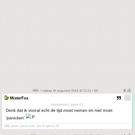
• vrijdag 30 augustus 2024 @ 21:21 • 88
MisterFox
declare(strict_types=1);
Denk dat ik vooral echt de tijd moet nemen en niet moet
'panicken'
MNy paws caiuse aaS ;lotr of typo'zx 🦊