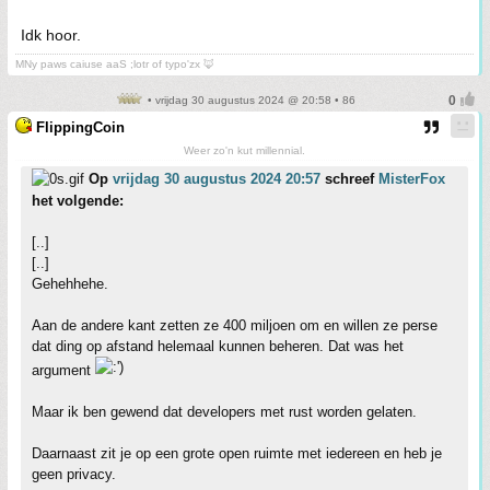
Idk hoor.
MNy paws caiuse aaS ;lotr of typo'zx 🦊
• vrijdag 30 augustus 2024 @ 20:58 • 86
FlippingCoin
Weer zo'n kut millennial.
Op
vrijdag 30 augustus 2024 20:57
schreef
MisterFox
het volgende:
[..]
[..]
Gehehhehe.
Aan de andere kant zetten ze 400 miljoen om en willen ze perse
dat ding op afstand helemaal kunnen beheren. Dat was het
argument
Maar ik ben gewend dat developers met rust worden gelaten.
Daarnaast zit je op een grote open ruimte met iedereen en heb je
geen privacy.