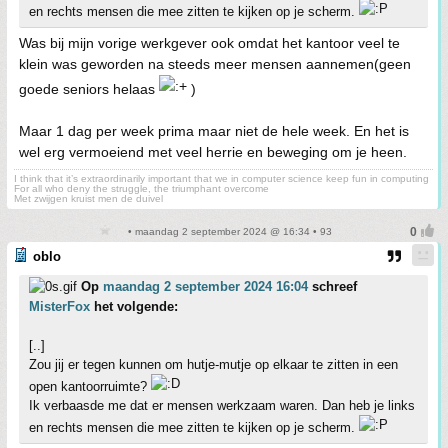
en rechts mensen die mee zitten te kijken op je scherm.
Was bij mijn vorige werkgever ook omdat het kantoor veel te
klein was geworden na steeds meer mensen aannemen(geen
goede seniors helaas
)
Maar 1 dag per week prima maar niet de hele week. En het is
wel erg vermoeiend met veel herrie en beweging om je heen.
I think that it’s extraordinarily important that we in computer science keep fun in computing
For all who deny the struggle, the triumphant overcome
Met zwijgen kruist men de duivel
• maandag 2 september 2024 @ 16:34 • 93
oblo
Op
maandag 2 september 2024 16:04
schreef
MisterFox
het volgende:
[..]
Zou jij er tegen kunnen om hutje-mutje op elkaar te zitten in een
open kantoorruimte?
Ik verbaasde me dat er mensen werkzaam waren. Dan heb je links
en rechts mensen die mee zitten te kijken op je scherm.