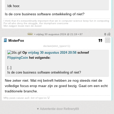
Idk hoor.
Is de core business software ontwikkeling of niet?
I think that it’s extraordinarily important that we in computer science keep fun in computing
For all who deny the struggle, the triumphant overcome
Met zwijgen kruist men de duivel
• vrijdag 30 augustus 2024 @ 21:19 • 87
MisterFox
declare(strict_types=1);
Op
vrijdag 30 augustus 2024 20:58
schreef
FlippingCoin
het volgende:
[..]
Is de core business software ontwikkeling of niet?
Nee zeker niet. Wat mij betreft hebben ze nog steeds niet de
volledige focus erop maar zijn ze goed bezig. Gaat om een echt
traditionele branche.
MNy paws caiuse aaS ;lotr of typo'zx 🦊
▼ Advertentie door Refinery89