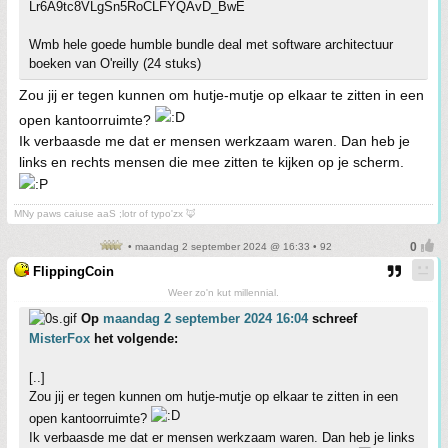
Lr6A9tc8VLgSn5RoCLFYQAvD_BwE
Wmb hele goede humble bundle deal met software architectuur
boeken van O'reilly (24 stuks)
Zou jij er tegen kunnen om hutje-mutje op elkaar te zitten in een
open kantoorruimte?
Ik verbaasde me dat er mensen werkzaam waren. Dan heb je
links en rechts mensen die mee zitten te kijken op je scherm.
MNy paws caiuse aaS ;lotr of typo'zx 🦊
• maandag 2 september 2024 @ 16:33 • 92
FlippingCoin
Weer zo'n kut millennial.
Op
maandag 2 september 2024 16:04
schreef
MisterFox
het volgende:
[..]
Zou jij er tegen kunnen om hutje-mutje op elkaar te zitten in een
open kantoorruimte?
Ik verbaasde me dat er mensen werkzaam waren. Dan heb je links