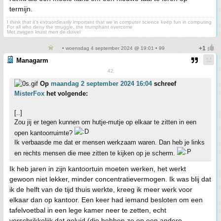
termijn.
I think that it’s extraordinarily important that we in computer science keep fun in computing
For all who deny the struggle, the triumphant overcome
Met zwijgen kruist men de duivel
• woensdag 4 september 2024 @ 19:01 • 99
Managarm
42
Op
maandag 2 september 2024 16:04
schreef
MisterFox
het volgende:
[..]
Zou jij er tegen kunnen om hutje-mutje op elkaar te zitten in een
open kantoorruimte?
Ik verbaasde me dat er mensen werkzaam waren. Dan heb je links
en rechts mensen die mee zitten te kijken op je scherm.
Ik heb jaren in zijn kantoortuin moeten werken, het werkt
gewoon niet lekker, minder concentratievermogen. Ik was blij dat
ik de helft van de tijd thuis werkte, kreeg ik meer werk voor
elkaar dan op kantoor. Een keer had iemand besloten om een
tafelvoetbal in een lege kamer neer te zetten, echt
verschrikkelijk dat geluid (die hebben ze op een andere