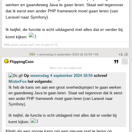
werken en gaandeweg Java te gaan leren. Staat wel tegenover
dat ik eerst een ander PHP framework moet gaan leren (van
Laravel naar Symfony).
Ik twijfel, de functie is echt uitdagend met alles dat er verder bij
komt kijken.
MNy paws caiuse aaS ;lotr of typo'zx 🦊
• woensdag 4 september 2024 @ 18:56 • 98
FlippingCoin
Weer zo'n kut millennial.
Op
woensdag 4 september 2024 18:54
schreef
MisterFox
het volgende:
Ik heb de kans om aan een groot overheidsproject te gaan werken
en gaandeweg Java te gaan leren. Staat wel tegenover dat ik eerst
een ander PHP framework moet gaan leren (van Laravel naar
Symfony).
Ik twijfel, de functie is echt uitdagend met alles dat er verder bij
komt kijken.
Klinkt als een mooie kans om een nieuwe taal te leren op