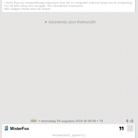
I think that it’s extraordinarily important that we in computer science keep fun in computing
For all who deny the struggle, the triumphant overcome
Met zwijgen kruist men de duivel
▼ Advertentie door Refinery89
• woensdag 28 augustus 2024 @ 06:56 • 79
MisterFox
declare(strict_types=1);