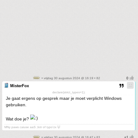
• vrijdag 30 augustus 2024 @ 16:19 • 82
MisterFox
declare(strict_types=1);
Je gaat ergens op gesprek maar je moet verplicht Windows
gebruiken.
Wat doe je?
MNy paws caiuse aaS ;lotr of typo'zx 🦊
• vrijdag 30 augustus 2024 @ 16:42 • 83