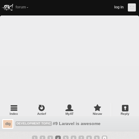
forum
log in
Index
Actief
MyAT
Nieuw
Reply
#9 Laravel is awesome
dig
DEVELOPMENT TOPIC
1
2
3
4
5
6
7
8
9