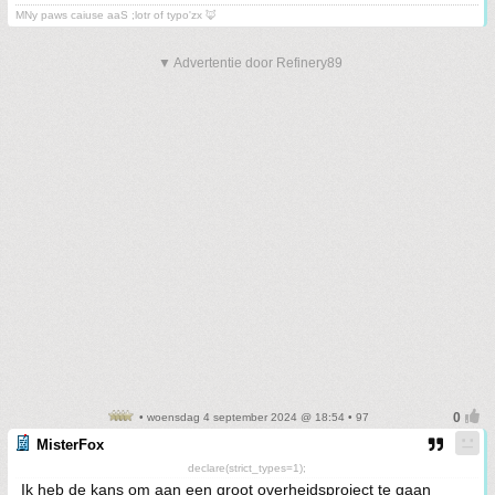
MNy paws caiuse aaS ;lotr of typo'zx 🦊
▼ Advertentie door Refinery89
• woensdag 4 september 2024 @ 18:54 • 97
MisterFox
declare(strict_types=1);
Ik heb de kans om aan een groot overheidsproject te gaan