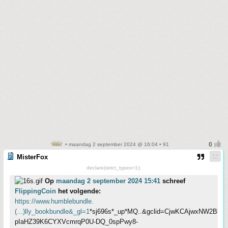
• maandag 2 september 2024 @ 16:04 • 91
MisterFox
declare(strict_types=1);
Op
maandag 2 september 2024 15:41
schreef
FlippingCoin
het volgende:
https://www.humblebundle.
(...)lly_bookbundle&_gl=1
*sj696s*_up*MQ..&gclid=CjwKCAjwxNW2BhA
pIaHZ39K6CYXVcmrqP0U-DQ_0spPwy8-