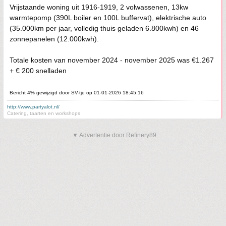
Vrijstaande woning uit 1916-1919, 2 volwassenen, 13kw
warmtepomp (390L boiler en 100L buffervat), elektrische auto
(35.000km per jaar, volledig thuis geladen 6.800kwh) en 46
zonnepanelen (12.000kwh).
Totale kosten van november 2024 - november 2025 was €1.267
+ € 200 snelladen
Bericht 4% gewijzigd door SV-tje op 01-01-2026 18:45:16
http://www.partyalot.nl/
Catering, taarten en workshops
▼ Advertentie door Refinery89