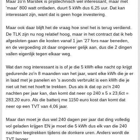
Maar zo'n Marstek is prijstechnisch wel interessant, maar met
'maar' 800 watt ontladen, duurt 5 kWh dus 6,25 uur. Dat kan
interessant zijn, want dat is geen hoge investering.
Maar ook daar blijft het de vraag hoe snel het is terug verdiend.
De TLK zijn nu nog relatief hoog, maar in het contract dat ik heb
afgesloten gaan die kosten vanaf 1 jan '27 fors naar beneden,
en de vergoeding zit daar ongeveer gelijk aan, dus die 2 dingen
vallen eigenlijk tegen elkaar weg.
Wat dan nog interessant is is of je die 5 kWh elke nacht op krijgt
gedurende zo'n 8 maanden van het jaar, want elke kWh die je er
in laad met je panelen en 's avonds verbruikt is een kWh die je
niet uit het net hoeft te trekken. Dus als ik dat op zo'n 240
nachten per jaar kan, dan komt dat neer op 240 x 5 x 23,6ct =
283,20 euro. Als die batterij me 1150 euro kost dan komt dat
neer op een TVT van 4,06 jaar.
Maar dan moet je dus wel 240 dagen per jaar dat ding volledig
vol geladen krijgen EN je moet die 5 kWh dus elk van die 240
nachten leegtrekken tijdens de donkere uren. Anders wordt de
TVT langer.