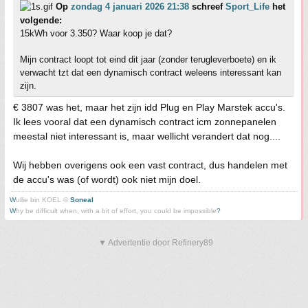
Op
zondag 4 januari 2026 21:38
schreef
Sport_Life
het
volgende:
15kWh voor 3.350? Waar koop je dat?
Mijn contract loopt tot eind dit jaar (zonder terugleverboete) en ik
verwacht tzt dat een dynamisch contract weleens interessant kan
zijn.
€ 3807 was het, maar het zijn idd Plug en Play Marstek accu's.
Ik lees vooral dat een dynamisch contract icm zonnepanelen
meestal niet interessant is, maar wellicht verandert dat nog....
Wij hebben overigens ook een vast contract, dus handelen met
de accu's was (of wordt) ook niet mijn doel.
W
ullie bin KOEL ©
Soneal
W
hy be difficult when, with a bit of effort, you could be impossible
?
▼ Advertentie door Refinery89