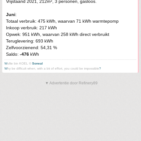
Vrijstaand 2021, 212m², 3 personen, gasloos.
Juni
:
Totaal verbruik: 475 kWh, waarvan 71 kWh warmtepomp
Inkoop verbruik: 217 kWh
Opwek: 951 kWh, waarvan 258 kWh direct verbruikt
Teruglevering: 693 kWh
Zelfvoorzienend: 54,31 %
Saldo:
-476
kWh
W
ullie bin KOEL ©
Soneal
W
hy be difficult when, with a bit of effort, you could be impossible
?
▼ Advertentie door Refinery89