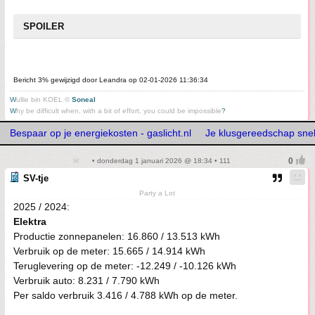
SPOILER
Bericht 3% gewijzigd door Leandra op 02-01-2026 11:36:34
W
ullie bin KOEL ©
Soneal
W
hy be difficult when, with a bit of effort, you could be impossible
?
Bespaar op je energiekosten - gaslicht.nl
Je klusgereedschap snelle
• donderdag 1 januari 2026 @ 18:34 • 111
SV-tje
Party a Lot
2025 / 2024:
Elektra
Productie zonnepanelen: 16.860 / 13.513 kWh
Verbruik op de meter: 15.665 / 14.914 kWh
Teruglevering op de meter: -12.249 / -10.126 kWh
Verbruik auto: 8.231 / 7.790 kWh
Per saldo verbruik 3.416 / 4.788 kWh op de meter.