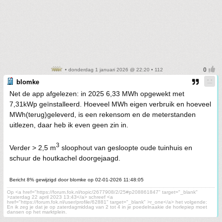
• donderdag 1 januari 2026 @ 22:20 • 112
blomke
Net de app afgelezen: in 2025 6,33 MWh opgewekt met
7,31kWp geïnstalleerd. Hoeveel MWh eigen verbruik en hoeveel
MWh(terug)geleverd, is een rekensom en de meterstanden
uitlezen, daar heb ik even geen zin in.
3
Verder > 2,5 m
sloophout van gesloopte oude tuinhuis en
schuur de houtkachel doorgejaagd.
Bericht 8% gewijzigd door blomke op 02-01-2026 11:48:05
Op <a href="https://forum.fok.nl/topic/2677908/2/25#p208861847" target="_blank"
>zaterdag 22 april 2023 13:43</a> schreef <a
href="https://forum.fok.nl/user/profile/62881" target="_blank" >r_one</a> het volgende:
En ik zeg je dat je op zaterdagmiddag van 2 tot 4 in je poedelnaakie de horlepiep moet
dansen op het marktplein.