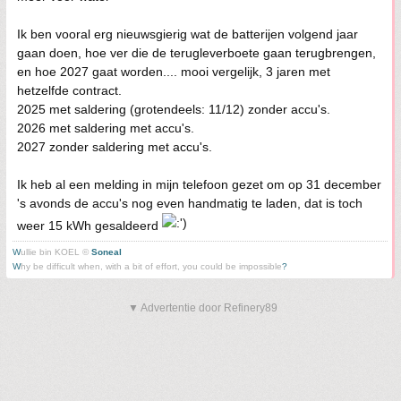
Ik ben vooral erg nieuwsgierig wat de batterijen volgend jaar
gaan doen, hoe ver die de terugleverboete gaan terugbrengen,
en hoe 2027 gaat worden.... mooi vergelijk, 3 jaren met
hetzelfde contract.
2025 met saldering (grotendeels: 11/12) zonder accu's.
2026 met saldering met accu's.
2027 zonder saldering met accu's.
Ik heb al een melding in mijn telefoon gezet om op 31 december
's avonds de accu's nog even handmatig te laden, dat is toch
weer 15 kWh gesaldeerd
W
ullie bin KOEL ©
Soneal
W
hy be difficult when, with a bit of effort, you could be impossible
?
▼ Advertentie door Refinery89