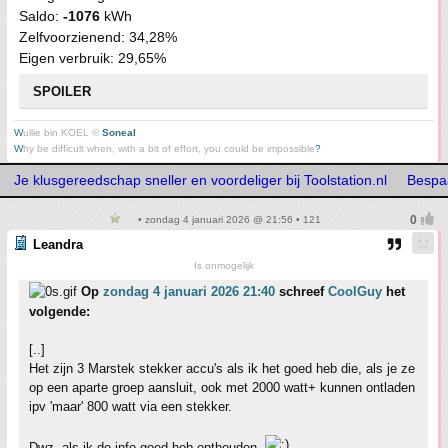
Saldo:
-1076
kWh
Zelfvoorzienend: 34,28%
Eigen verbruik: 29,65%
SPOILER
W
ullie bin KOEL ©
Soneal
W
hy be difficult when, with a bit of effort, you could be impossible
?
Je klusgereedschap sneller en voordeliger bij Toolstation.nl
Bespaa
• zondag 4 januari 2026 @ 21:56 • 121
Leandra
Is onmogelijk
Op
zondag 4 januari 2026 21:40
schreef
CoolGuy
het
volgende:
[..]
Het zijn 3 Marstek stekker accu's als ik het goed heb die, als je ze
op een aparte groep aansluit, ook met 2000 watt+ kunnen ontladen
ipv 'maar' 800 watt via een stekker.
Dwz, als ik de info goed heb onthouden.