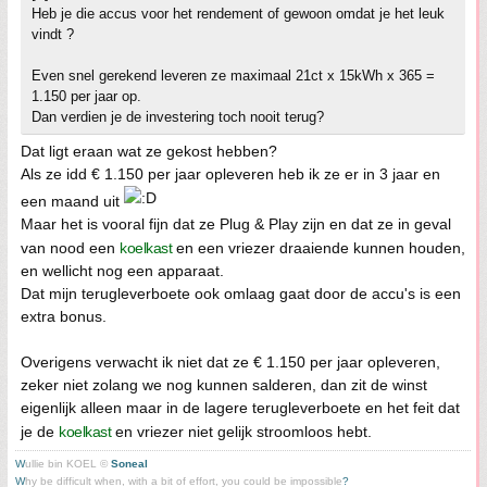
Heb je die accus voor het rendement of gewoon omdat je het leuk
vindt ?
Even snel gerekend leveren ze maximaal 21ct x 15kWh x 365 =
1.150 per jaar op.
Dan verdien je de investering toch nooit terug?
Dat ligt eraan wat ze gekost hebben?
Als ze idd € 1.150 per jaar opleveren heb ik ze er in 3 jaar en
een maand uit
Maar het is vooral fijn dat ze Plug & Play zijn en dat ze in geval
van nood een
koelkast
en een vriezer draaiende kunnen houden,
en wellicht nog een apparaat.
Dat mijn terugleverboete ook omlaag gaat door de accu's is een
extra bonus.
Overigens verwacht ik niet dat ze € 1.150 per jaar opleveren,
zeker niet zolang we nog kunnen salderen, dan zit de winst
eigenlijk alleen maar in de lagere terugleverboete en het feit dat
je de
koelkast
en vriezer niet gelijk stroomloos hebt.
W
ullie bin KOEL ©
Soneal
W
hy be difficult when, with a bit of effort, you could be impossible
?