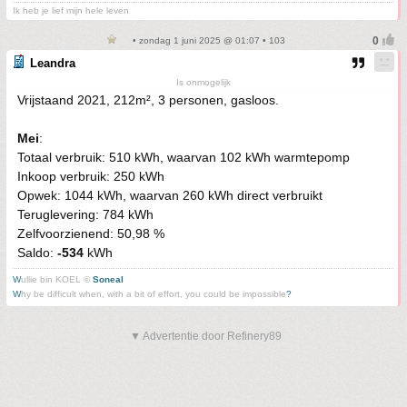
Ik heb je lief mijn hele leven
• zondag 1 juni 2025 @ 01:07 • 103
Leandra
Is onmogelijk
Vrijstaand 2021, 212m², 3 personen, gasloos.
Mei
:
Totaal verbruik: 510 kWh, waarvan 102 kWh warmtepomp
Inkoop verbruik: 250 kWh
Opwek: 1044 kWh, waarvan 260 kWh direct verbruikt
Teruglevering: 784 kWh
Zelfvoorzienend: 50,98 %
Saldo:
-534
kWh
W
ullie bin KOEL ©
Soneal
W
hy be difficult when, with a bit of effort, you could be impossible
?
▼ Advertentie door Refinery89