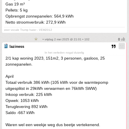
Gas 19 m³
Pellets: 5 kg
Opbrengst zonnepanelen: 564,9 kWh
Netto stroomverbruik: 272,9 kWh
zeer vocale Trump hater - VEM2012
• vrijdag 2 mei 2025 @ 21:01 • 102
laziness
In het verleden nogal duizelig
2/1 kap woning 2023, 151m2, 3 personen, gasloos, 25
zonnepanelen.
April
Totaal verbruik 386 kWh (105 kWh voor de warmtepomp
uitgesplitst in 29kWh verwarmen en 76kWh SWW)
Inkoop verbruik: 225 kWh
Opwek: 1053 kWh
Teruglevering 892 kWh
Saldo -667 kWh
Waren wel een weekje weg dus beetje vertekenend.