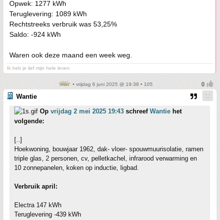
Opwek: 1277 kWh
Teruglevering: 1089 kWh
Rechtstreeks verbruik was 53,25%
Saldo: -924 kWh
Waren ook deze maand een week weg.
Ik heb je lief mijn hele leven
• vrijdag 6 juni 2025 @ 19:38 • 105
Wantie
Op
vrijdag 2 mei 2025 19:43
schreef
Wantie
het
volgende:
[..]
Hoekwoning, bouwjaar 1962, dak- vloer- spouwmuurisolatie, ramen
triple glas, 2 personen, cv, pelletkachel, infrarood verwarming en
10 zonnepanelen, koken op inductie, ligbad.
Verbruik april:
Electra 147 kWh
Teruglevering -439 kWh