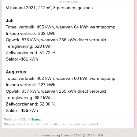
Is onmogelijk
Vrijstaand 2021, 212m², 3 personen, gasloos.
Juli
:
Totaal verbruik: 495 kWh, waarvan 64 kWh warmtepomp
Inkoop verbruik: 239 kWh
Opwek: 876 kWh, waarvan 256 kWh direct verbruikt
Teruglevering: 620 kWh
Zelfvoorzienend: 51,72 %
Saldo:
-381
kWh
Augustus
:
Totaal verbruik: 482 kWh, waarvan 60 kWh warmtepomp
Inkoop verbruik: 227 kWh
Opwek: 937 kWh, waarvan 255 kWh direct verbruikt
Teruglevering: 682 kWh
Zelfvoorzienend: 52,90 %
Saldo:
-455
kWh
W
ullie bin KOEL ©
Soneal
W
hy be difficult when, with a bit of effort, you could be impossible
?
• donderdag 1 januari 2026 @ 15:04 • 109