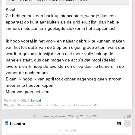
Klopt!
Ze hebben ook een back-up stopcontact, waar je dus een
apparaat op kunt aansluiten als de grid eruit ligt, dan heb je
immers niets aan je ingeplugde stekker in het stopcontact.
Ik hoop vooral in het voor- en najaar gebruik te kunnen maken
van het feit dat 2 van de 3 op een eigen groep zitten, want dan
wordt er gekookt terwijl de zon niet meer volle bak op de
panelen staat, dus dan mogen de accu's dat mooi (deels)
leveren, en ik hoop de avonden en er op door te komen, in de
zomer de nachten ook.
Eigenlijk hoop ik van april tot oktober nagenoeg geen stroom
meer in te hoeven kopen.
Maar we gaan het zien.
W
ullie bin KOEL ©
Soneal
W
hy be difficult when, with a bit of effort, you could be impossible
?
• zondag 4 januari 2026 @ 21:57 • 122
Leandra
Is onmogelijk