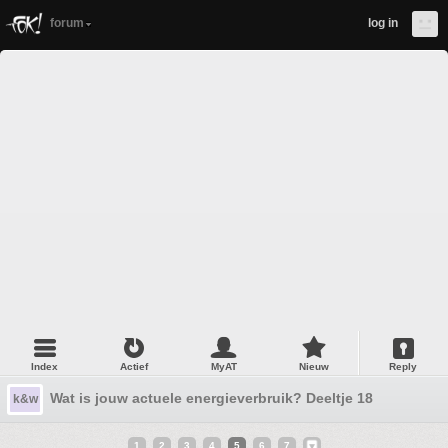
forum
log in
Index
Actief
MyAT
Nieuw
Reply
Wat is jouw actuele energieverbruik? Deeltje 18
k&w
1
2
3
4
5
6
7