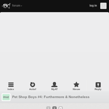
forum
log in
Index
Actief
MyAT
Nieuw
Reply
Pet Shop Boys #4: Furthermore & Nonetheless
muz
1
2