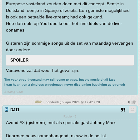
Europese vasteland zouden doen met dit concept. Eentje in
Duitsland, eentje in Spanje of zoiets. Een gemiste mogelijkheid
is ook een betaalde live-stream; had ook gekund.
Hoe dan ook: op YouTube krioelt het inmiddels van de live-
opnames.
Gisteren zijn sommige songs uit de set van maandag vervangen
door andere.
SPOILER
Vanavond zal dat weer het geval zijn.
The year three thousand may still come to pass, but the music shall last
I can hear it on a timeless wavelength, never dissipating but giving us strength
.
Sterling Void
• donderdag 9 april 2026 @ 17:42 • 28
DJ11
Radio 49
Avond #3 (gisteren), met als speciale gast Johnny Marr.
Daarmee nauw samenhangend, nieuw in de setlist: