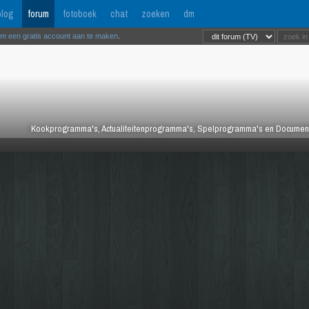
log
forum
fotoboek
chat
zoeken
dm
om een gratis account aan te maken
.
Kookprogramma's, Actualiteitenprogramma's, Spelprogramma's en Documentair