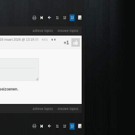
11
12
13
actieve topics
nieuwe topics
16 maart 2026 @ 13:19
:05
#301
 seizoenen.
actieve topics
nieuwe topics
11
12
13