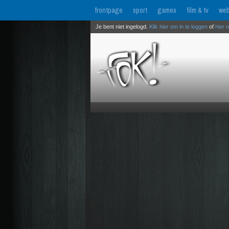
frontpage
sport
games
film & tv
web
Je bent niet ingelogd.
Klik hier om in te loggen
of
hier 