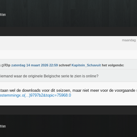
chten
maandag 
Op
zaterdag 14 maart 2026 22:59
schreef
Kapitein_Schavuit
het volgende:
iemand waar de originele Belgische serie te zien is online?
staan wel de downloads voor dit seizoen, maar niet meer voor de voorgaande
bestemmingx.o(...)9797b2&topic=75968.0
chten