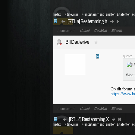
Index
»
televisie
»
entertainment, spellen & talentenja
[RTL 4] Bestemming X
abonnement
Unibet
Coolblue
Bitvavo
BillDauterive
quote:
Weet 
Op dit forum 
https://www.
abonnement
Unibet
Coolblue
Bitvavo
[RTL 4] Bestemming X
Index
»
televisie
»
entertainment, spellen & talentenja