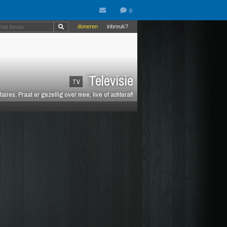
doneren
inbreuk?
Televisie
TV
es. Praat er gezellig over mee, live of achteraf!