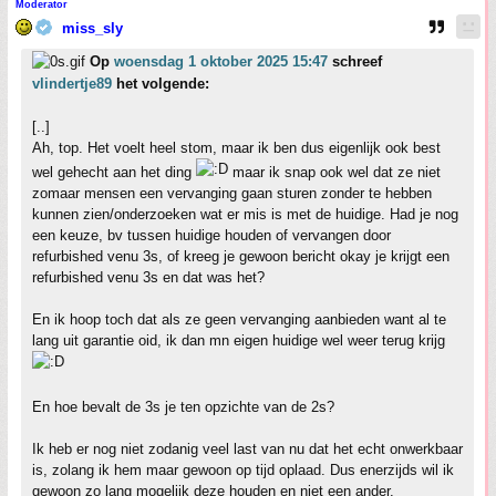
Moderator
miss_sly
Op
woensdag 1 oktober 2025 15:47
schreef
vlindertje89
het volgende:
[..]
Ah, top. Het voelt heel stom, maar ik ben dus eigenlijk ook best
wel gehecht aan het ding
maar ik snap ook wel dat ze niet
zomaar mensen een vervanging gaan sturen zonder te hebben
kunnen zien/onderzoeken wat er mis is met de huidige. Had je nog
een keuze, bv tussen huidige houden of vervangen door
refurbished venu 3s, of kreeg je gewoon bericht okay je krijgt een
refurbished venu 3s en dat was het?
En ik hoop toch dat als ze geen vervanging aanbieden want al te
lang uit garantie oid, ik dan mn eigen huidige wel weer terug krijg
En hoe bevalt de 3s je ten opzichte van de 2s?
Ik heb er nog niet zodanig veel last van nu dat het echt onwerkbaar
is, zolang ik hem maar gewoon op tijd oplaad. Dus enerzijds wil ik
gewoon zo lang mogelijk deze houden en niet een ander.