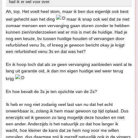
had ik er wel voor over.
Ah, top. Het voelt heel stom, maar ik ben dus eigenlijk ook best
wel gehecht aan het ding
maar ik snap ook wel dat ze niet
zomaar mensen een vervanging gaan sturen zonder te hebben
kunnen zien/onderzoeken wat er mis is met de huidige. Had je
nog een keuze, bv tussen huidige houden of vervangen door
refurbished venu 3s, of kreeg je gewoon bericht okay je krijgt
een refurbished venu 3s en dat was het?
En ik hoop toch dat als ze geen vervanging aanbieden want al te
lang uit garantie oid, ik dan mn eigen huidige wel weer terug
krijg
En hoe bevalt de 3s je ten opzichte van de 2s?
Ik heb er nog niet zodanig veel last van nu dat het echt
onwerkbaar is, zolang ik hem maar gewoon op tijd oplaad. Dus
enerzijds wil ik gewoon zo lang mogelijk deze houden en niet
een ander. Anderzijds is het natuurlijk zo dat hoe langer ik
wacht, hoe kleiner de kans dat ze hem nog voor me willen
omruilen, dus daarmee snij ik mezelf natuurlijk ook in de vingers.