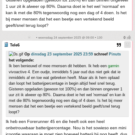
Gisteren opgeladen (gewoon tot 100%) en dan binnen ongeveer
1 uur zit ik alweer op 80%. Daarna doet ie het wel 'normaal' en
kan ik met die 80% tegenwoordig nog een dag of 4 doen. Is het
bij meer mensen dat het een beetje een vertekend beeld
geeft/snel terug loopt?
• woensdag 24 september 2025 @ 09:00 • 130
Tele6
Op
dinsdag 23 september 2025 23:59
schreef
Pinuts
het volgende:
Ik ben benieuwd of mee rmensen dit hebben. Ik heb een
garmin
vivoactive 4. Een oudje, inmiddels 5 jaar oud dus niet gek dat ie
inmiddels af en toe wat gebreken heeft. Maar als ik hem oplaad
dan loopt het batterijpercentage in begin altijd heel snel terug.
Gisteren opgeladen (gewoon tot 100%) en dan binnen ongeveer 1
uur zit ik alweer op 80%. Daarna doet ie het wel 'normaal' en kan ik
met die 80% tegenwoordig nog een dag of 4 doen. Is het bij meer
mensen dat het een beetje een vertekend beeld geeft/snel terug
loopt?
Ik heb een Forerunner 45 en die heeft ook een heel
onbetrouwbaar batterijpercentage. Nou is het sowieso een mini
icoontje waaraan je moet zien hoeveel batterij hij nog heeft, dus