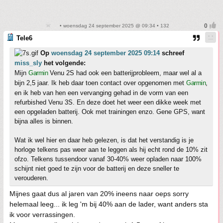
• woensdag 24 september 2025 @ 09:34 • 132
Tele6
Op
woensdag 24 september 2025 09:14
schreef
miss_sly
het volgende:
Mijn
Garmin
Venu 2S had ook een batterijprobleem, maar wel al a
bijn 2,5 jaar. Ik heb daar toen contact over opgenomen met
Garmin
,
en ik heb van hen een vervanging gehad in de vorm van een
refurbished Venu 3S. En deze doet het weer een dikke week met
een opgeladen batterij. Ook met trainingen enzo. Gene GPS, want
bijna alles is binnen.
Wat ik wel hier en daar heb gelezen, is dat het verstandig is je
horloge telkens pas weer aan te leggen als hij echt rond de 10% zit
ofzo. Telkens tussendoor vanaf 30-40% weer opladen naar 100%
schijnt niet goed te zijn voor de batterij en deze sneller te
verouderen.
Mijnes gaat dus al jaren van 20% ineens naar oeps sorry
helemaal leeg... ik leg 'm bij 40% aan de lader, want anders sta
ik voor verrassingen.