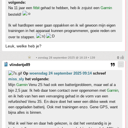
volgende:
Na 11 jaar een
fitbit
gehad te hebben, heb ik zojuist een
Garmin
besteld!
Ik wil hardlopen weer gaan oppakken en ik wil gewoon mijn eigen
trainingen in het apparaat kunnen programmeren, goeie reden om
over te stappen.
Leuk, welke heb je?
• zondag 28 september 2025 @ 16:19 • 139
vlindertje89
Op
woensdag 24 september 2025 09:14
schreef
miss_sly
het volgende:
Mijn
Garmin
Venu 2S had ook een batterijprobleem, maar wel al a
bijn 2,5 jaar. Ik heb daar toen contact over opgenomen met
Garmin
,
en ik heb van hen een vervanging gehad in de vorm van een
refurbished Venu 3S. En deze doet het weer een dikke week met
een opgeladen batterij. Ook met trainingen enzo. Gene GPS, want
bijna alles is binnen.
Wat ik wel hier en daar heb gelezen, is dat het verstandig is je