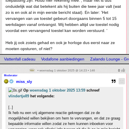
toepassing zijn. Houd hier rekening mee.', maar het is dus
onduidelijk wat dat betekent als hij buiten die twee jaar valt (wat
zo is en ook al in mijn eerste bericht staat). En later: 'Het
vervangen van uw toestel gebeurt doorgaans binnen 5 tot 15
werkdagen vanaf ontvangst. Wij hebben altijd uw toestel nodig
voordat een vervangend toestel kan worden verstuurd. '
Heb jij ook zoiets gehad en ook je horloge dus eerst naar ze
moeten opsturen, of niet?
Vattenfall cadeau
Vodafone aanbiedingen
Zalando Lounge - Gro
• woensdag 1 oktober 2025 @ 14:23 • 146
Moderator
miss_sly
Op
woensdag 1 oktober 2025 13:59
schreef
vlindertje89
het volgende:
[..]
Ik heb nu een vrij algemene reactie gekregen dat ze de
mogelijkheid willen bekijken om hem te vervangen, en dat ze graag
bepaalde informatie willen zodat ze hem kunnen inboeken voor