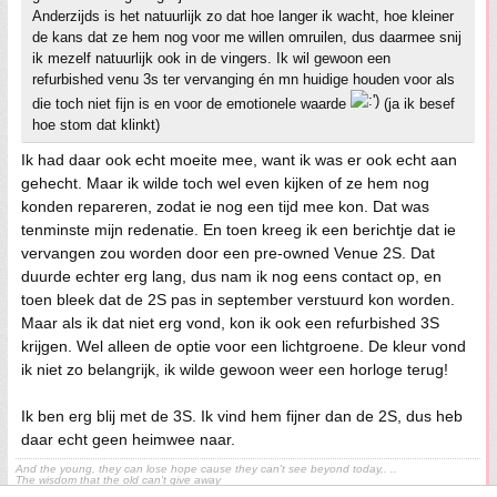
Anderzijds is het natuurlijk zo dat hoe langer ik wacht, hoe kleiner
de kans dat ze hem nog voor me willen omruilen, dus daarmee snij
ik mezelf natuurlijk ook in de vingers. Ik wil gewoon een
refurbished venu 3s ter vervanging én mn huidige houden voor als
die toch niet fijn is en voor de emotionele waarde
(ja ik besef
hoe stom dat klinkt)
Ik had daar ook echt moeite mee, want ik was er ook echt aan
gehecht. Maar ik wilde toch wel even kijken of ze hem nog
konden repareren, zodat ie nog een tijd mee kon. Dat was
tenminste mijn redenatie. En toen kreeg ik een berichtje dat ie
vervangen zou worden door een pre-owned Venue 2S. Dat
duurde echter erg lang, dus nam ik nog eens contact op, en
toen bleek dat de 2S pas in september verstuurd kon worden.
Maar als ik dat niet erg vond, kon ik ook een refurbished 3S
krijgen. Wel alleen de optie voor een lichtgroene. De kleur vond
ik niet zo belangrijk, ik wilde gewoon weer een horloge terug!
Ik ben erg blij met de 3S. Ik vind hem fijner dan de 2S, dus heb
daar echt geen heimwee naar.
And the young, they can lose hope cause they can't see beyond today,. ..
The wisdom that the old can't give away