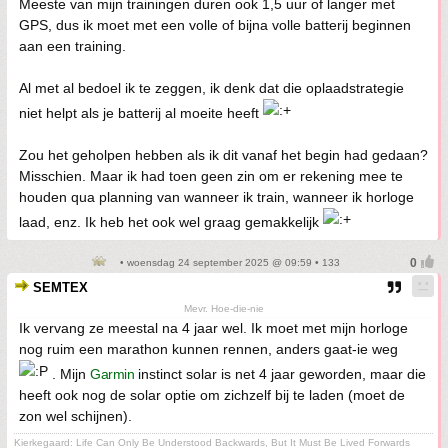
Meeste van mijn trainingen duren ook 1,5 uur of langer met
GPS, dus ik moet met een volle of bijna volle batterij beginnen
aan een training.
Al met al bedoel ik te zeggen, ik denk dat die oplaadstrategie
niet helpt als je batterij al moeite heeft
Zou het geholpen hebben als ik dit vanaf het begin had gedaan?
Misschien. Maar ik had toen geen zin om er rekening mee te
houden qua planning van wanneer ik train, wanneer ik horloge
laad, enz. Ik heb het ook wel graag gemakkelijk
• woensdag 24 september 2025 @ 09:59 • 133
SEMTEX
Mevr. Hoe-die-nie
Ik vervang ze meestal na 4 jaar wel. Ik moet met mijn horloge
nog ruim een marathon kunnen rennen, anders gaat-ie weg
. Mijn
Garmin
instinct solar is net 4 jaar geworden, maar die
heeft ook nog de solar optie om zichzelf bij te laden (moet de
zon wel schijnen).
Kierkegaard: Life Can Only Be Understood Backwards, But It Must Be Lived Forwards