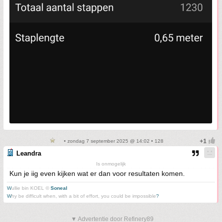
• zondag 7 september 2025 @ 14:02 • 128
Leandra
Is onmogelijk
Kun je iig even kijken wat er dan voor resultaten komen.
W
ullie bin KOEL ©
Soneal
W
hy be difficult when, with a bit of effort, you could be impossible
?
▼ Advertentie door Refinery89