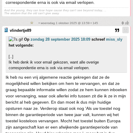
correspondentie erna is ook via email verlopen.
And the young, they can lose hope cause they can't see beyond today,. ..
The wisdom that the old can't give away
• woensdag 1 oktober 2025 @ 13:59 • 145
vlindertje89
Op
zondag 28 september 2025 18:09
schreef
miss_sly
het volgende:
[..]
Ik heb denk ik voor email gekozen, want alle overige
correspondentie erna is ook via email verlopen.
Ik heb nu een vrij algemene reactie gekregen dat ze de
mogelijkheid willen bekijken om hem te vervangen, en dat ze
graag bepaalde informatie willen zodat ze hem kunnen inboeken
voor vervanging, waar ook allerlei info tussen zit die ik ze in mijn
bericht al heb gegeven. En dan moet ik dus mijn huidige
opsturen naar ze. Verderop staat ook nog 'Als uw toestel nog
binnen de garantieperiode van twee jaar valt, kunnen wij het
toestel kosteloos vervangen. Mocht het toestel buiten Europa
zijn aangeschaft kan er een afwijkende garantieperiode van