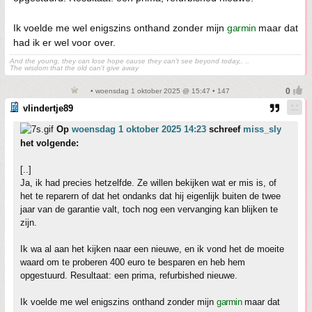
Ik voelde me wel enigszins onthand zonder mijn
garmin
maar dat
had ik er wel voor over.
And the young, they can lose hope cause they can't see beyond today,. ..
The wisdom that the old can't give away
• woensdag 1 oktober 2025 @ 15:47 • 147
vlindertje89
Op
woensdag 1 oktober 2025 14:23
schreef
miss_sly
het volgende:
[..]
Ja, ik had precies hetzelfde. Ze willen bekijken wat er mis is, of
het te reparern of dat het ondanks dat hij eigenlijk buiten de twee
jaar van de garantie valt, toch nog een vervanging kan blijken te
zijn.
Ik wa al aan het kijken naar een nieuwe, en ik vond het de moeite
waard om te proberen 400 euro te besparen en heb hem
opgestuurd. Resultaat: een prima, refurbished nieuwe.
Ik voelde me wel enigszins onthand zonder mijn
garmin
maar dat