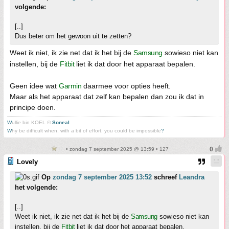
volgende:
[..]
Dus beter om het gewoon uit te zetten?
Weet ik niet, ik zie net dat ik het bij de
Samsung
sowieso niet kan
instellen, bij de
Fitbit
liet ik dat door het apparaat bepalen.
Geen idee wat
Garmin
daarmee voor opties heeft.
Maar als het apparaat dat zelf kan bepalen dan zou ik dat in
principe doen.
W
ullie bin KOEL ©
Soneal
W
hy be difficult when, with a bit of effort, you could be impossible
?
• zondag 7 september 2025 @ 13:59 • 127
Lovely
Op
zondag 7 september 2025 13:52
schreef
Leandra
het volgende:
[..]
Weet ik niet, ik zie net dat ik het bij de
Samsung
sowieso niet kan
instellen, bij de
Fitbit
liet ik dat door het apparaat bepalen.