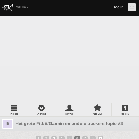
forum
log in
Index
Actief
MyAT
Nieuw
Reply
Het grote Fitbit/Garmin en andere trackers topic #3
lif
1
2
3
4
5
6
7
8