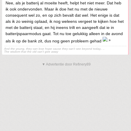
Nee, als je batterij al moeite heeft, helpt het niet meer. Dat heb
ik ook ondervonden. Maar ik doe het nu met de nieuwe
consequent wel zo, en op zich bevalt dat wel. Het enige is dat
als ik zo weinig oplaad, ik nog weleens vergeet te kijken hoe het
met de batterij staat, en hij ineens trilt en aangeeft dat ie in
batterijspaarmodus gaat. Tot nu toe gelukkig alleen in de avond
als ik op de bank zit, dus nog geen probleem gehad
And the young, they can lose hope cause they can't see beyond today,. ..
The wisdom that the old can't give away
▼ Advertentie door Refinery89