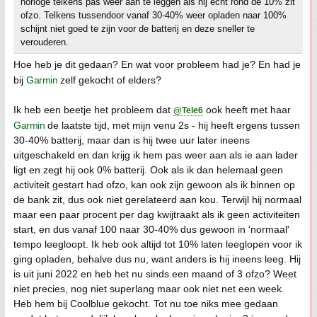
horloge telkens pas weer aan te leggen als hij echt rond de 10% zit
ofzo. Telkens tussendoor vanaf 30-40% weer opladen naar 100%
schijnt niet goed te zijn voor de batterij en deze sneller te
verouderen.
Hoe heb je dit gedaan? En wat voor probleem had je? En had je
bij
Garmin
zelf gekocht of elders?
Ik heb een beetje het probleem dat
ook heeft met haar
@Tele6
Garmin
de laatste tijd, met mijn venu 2s - hij heeft ergens tussen
30-40% batterij, maar dan is hij twee uur later ineens
uitgeschakeld en dan krijg ik hem pas weer aan als ie aan lader
ligt en zegt hij ook 0% batterij. Ook als ik dan helemaal geen
activiteit gestart had ofzo, kan ook zijn gewoon als ik binnen op
de bank zit, dus ook niet gerelateerd aan kou. Terwijl hij normaal
maar een paar procent per dag kwijtraakt als ik geen activiteiten
start, en dus vanaf 100 naar 30-40% dus gewoon in 'normaal'
tempo leegloopt. Ik heb ook altijd tot 10% laten leeglopen voor ik
ging opladen, behalve dus nu, want anders is hij ineens leeg. Hij
is uit juni 2022 en heb het nu sinds een maand of 3 ofzo? Weet
niet precies, nog niet superlang maar ook niet net een week.
Heb hem bij Coolblue gekocht. Tot nu toe niks mee gedaan