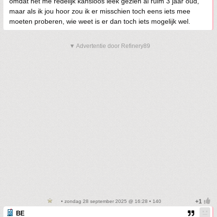
omdat het me redelijk kansloos leek gezien al ruim 3 jaar oud,
maar als ik jou hoor zou ik er misschien toch eens iets mee
moeten proberen, wie weet is er dan toch iets mogelijk wel.
▼ Advertentie door Refinery89
• zondag 28 september 2025 @ 16:28 • 140
BE