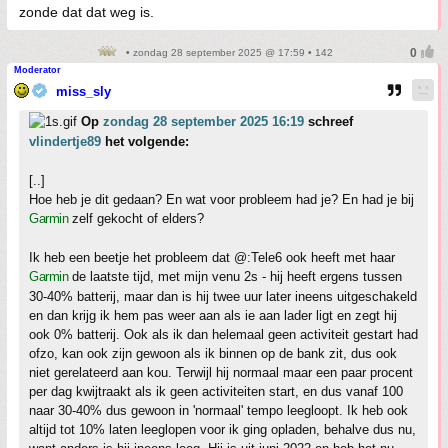
zonde dat dat weg is.
• zondag 28 september 2025 @ 17:59 • 142
Moderator
miss_sly
Op
zondag 28 september 2025 16:19
schreef
vlindertje89
het volgende:
[..]
Hoe heb je dit gedaan? En wat voor probleem had je? En had je bij
Garmin
zelf gekocht of elders?
Ik heb een beetje het probleem dat @:Tele6 ook heeft met haar
Garmin
de laatste tijd, met mijn venu 2s - hij heeft ergens tussen
30-40% batterij, maar dan is hij twee uur later ineens uitgeschakeld
en dan krijg ik hem pas weer aan als ie aan lader ligt en zegt hij
ook 0% batterij. Ook als ik dan helemaal geen activiteit gestart had
ofzo, kan ook zijn gewoon als ik binnen op de bank zit, dus ook
niet gerelateerd aan kou. Terwijl hij normaal maar een paar procent
per dag kwijtraakt als ik geen activiteiten start, en dus vanaf 100
naar 30-40% dus gewoon in 'normaal' tempo leegloopt. Ik heb ook
altijd tot 10% laten leeglopen voor ik ging opladen, behalve dus nu,