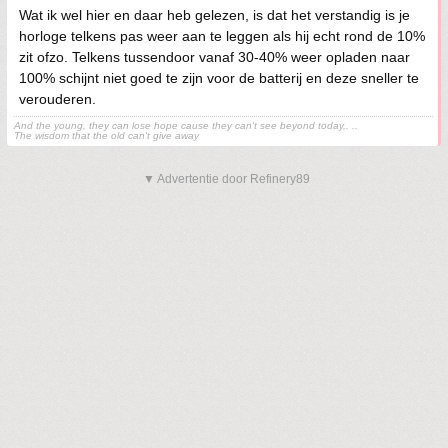
Wat ik wel hier en daar heb gelezen, is dat het verstandig is je
horloge telkens pas weer aan te leggen als hij echt rond de 10%
zit ofzo. Telkens tussendoor vanaf 30-40% weer opladen naar
100% schijnt niet goed te zijn voor de batterij en deze sneller te
verouderen.
And the young, they can lose hope cause they can't see beyond today,. ..
The wisdom that the old can't give away
▼ Advertentie door Refinery89