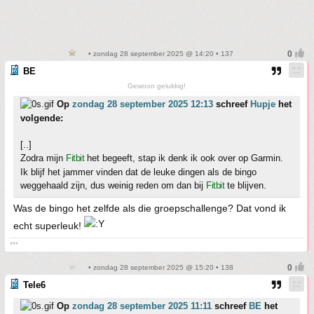
• zondag 28 september 2025 @ 14:20 • 137
BE
Gewoon gelukkig!
Op
zondag 28 september 2025 12:13
schreef
Hupje
het
volgende:
[..]
Zodra mijn
Fitbit
het begeeft, stap ik denk ik ook over op Garmin.
Ik blijf het jammer vinden dat de leuke dingen als de bingo
weggehaald zijn, dus weinig reden om dan bij
Fitbit
te blijven.
Was de bingo het zelfde als die groepschallenge? Dat vond ik
echt superleuk!
***
• zondag 28 september 2025 @ 15:20 • 138
Tele6
Op
zondag 28 september 2025 11:11
schreef
BE
het