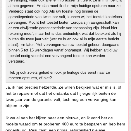
vervanging, waar ook allerlei info tussen zit die ik ze in mijn bericht
al heb gegeven. En dan moet ik dus mijn huidige opsturen naar ze.
Verderop staat ook nog 'Als uw toestel nog binnen de
garantieperiode van twee jaar valt, kunnen wij het toestel kosteloos
vervangen. Mocht het toestel buiten Europa zijn aangeschaft kan
er een afwijkende garantieperiode van toepassing zijn. Houd hier
rekening mee.', maar het is dus onduidelijk wat dat betekent als hij
buiten die twee jaar valt (wat zo is en ook al in mijn eerste bericht
staat). En later: 'Het vervangen van uw toestel gebeurt doorgaans
binnen 5 tot 15 werkdagen vanaf ontvangst. Wij hebben altijd uw
toestel nodig voordat een vervangend toestel kan worden
verstuurd. '
Heb jij ook zoiets gehad en ook je horloge dus eerst naar ze
moeten opsturen, of niet?
Ja, ik had precies hetzelfde. Ze willen bekijken wat er mis is, of
het te reparern of dat het ondanks dat hij eigenlijk buiten de
twee jaar van de garantie valt, toch nog een vervanging kan
blijken te zijn.
Ik wa al aan het kijken naar een nieuwe, en ik vond het de
moeite waard om te proberen 400 euro te besparen en heb hem
opgestuurd. Resultaat: een prima, refurbished nieuwe.