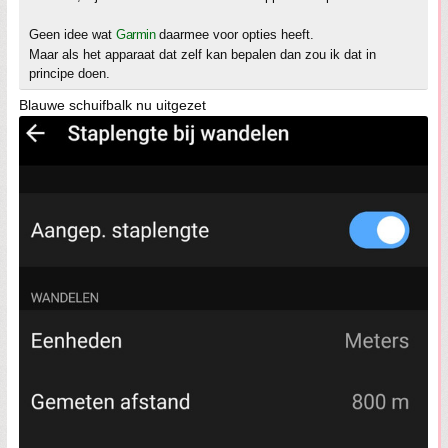
Geen idee wat
Garmin
daarmee voor opties heeft.
Maar als het apparaat dat zelf kan bepalen dan zou ik dat in
principe doen.
Blauwe schuifbalk nu uitgezet