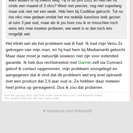
want anders is hij ineens leeg. Hij is uit juni 2022 en heb het nu
sinds een maand of 3 ofzo? Weet niet precies, nog niet superlang
maar ook niet net een week. Heb hem bij Coolblue gekocht. Tot nu
toe niks mee gedaan omdat het me redelijk kansloos leek gezien
al ruim 3 jaar oud, maar als ik jou hoor zou ik er misschien toch
eens iets mee moeten proberen, wie weet is er dan toch iets
mogelijk wel.
Het klinkt wel als het probleem wat ik had. Ik had mijn Venu 2s
gekregen van mijn man, en hij had hem bij Mediamarkt gekocht.
Maar daar moet je natuurlijk sowieso niet zijn voor extended
garantie. Ik heb dus rechtstreekst met
Garmin
zelf via Connect
geloof ik contact opgenomen, mijn probleem voorgelegd en
aangegeven dat ik vind dat dit probleem wel erg snel optreedt
met een product dat 2,6 jaar oud is. Ze hebben daar meteen
heel prima op gereageerd. Dus ik zou dat proberen.
And the young, they can lose hope cause they can't see beyond today,. ..
The wisdom that the old can't give away
▼ Advertentie door Refinery89