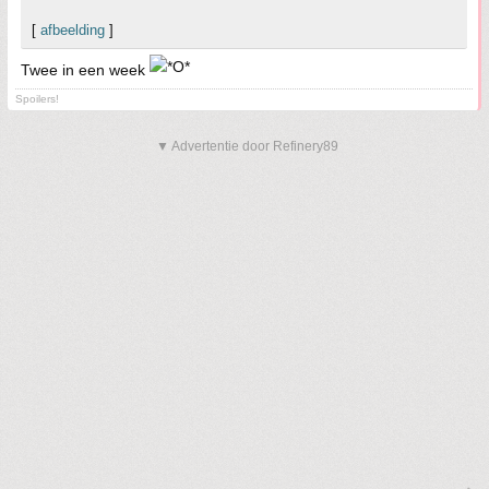
[
afbeelding
]
Twee in een week
Spoilers!
▼ Advertentie door Refinery89