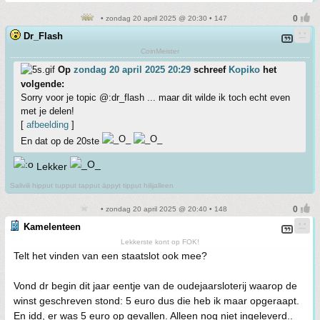
• zondag 20 april 2025 @ 20:30 • 147
Dr_Flash
CoinMeister
Op
zondag 20 april 2025 20:29
schreef
Kopiko
het
volgende:
Sorry voor je topic @:dr_flash ... maar dit wilde ik toch echt even
met je delen!
[
afbeelding
]
En dat op de 20ste
Lekker
Salivili hipput tupput tapput äppyt tipput hilijalleen
• zondag 20 april 2025 @ 20:40 • 148
Kamelenteen
Lekkerste kont op FOK!
Telt het vinden van een staatslot ook mee?
Vond dr begin dit jaar eentje van de oudejaarsloterij waarop de
winst geschreven stond: 5 euro dus die heb ik maar opgeraapt.
En idd, er was 5 euro op gevallen. Alleen nog niet ingeleverd..