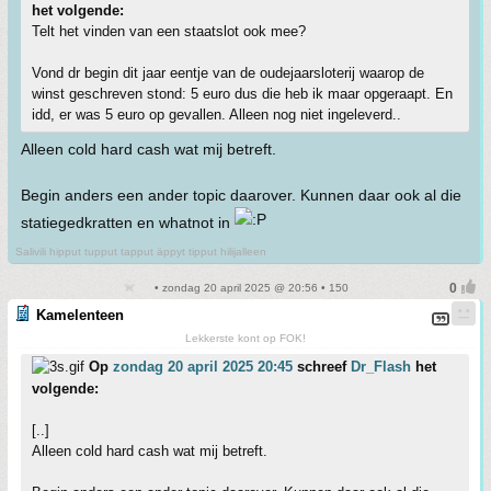
het volgende:
Telt het vinden van een staatslot ook mee?
Vond dr begin dit jaar eentje van de oudejaarsloterij waarop de
winst geschreven stond: 5 euro dus die heb ik maar opgeraapt. En
idd, er was 5 euro op gevallen. Alleen nog niet ingeleverd..
Alleen cold hard cash wat mij betreft.
Begin anders een ander topic daarover. Kunnen daar ook al die
statiegedkratten en whatnot in
Salivili hipput tupput tapput äppyt tipput hilijalleen
• zondag 20 april 2025 @ 20:56 • 150
Kamelenteen
Lekkerste kont op FOK!
Op
zondag 20 april 2025 20:45
schreef
Dr_Flash
het
volgende:
[..]
Alleen cold hard cash wat mij betreft.