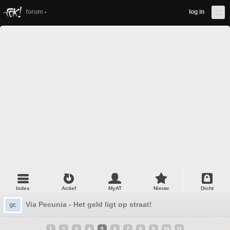
forum
log in
Index
Actief
MyAT
Nieuw
Dicht
Via Pecunia - Het geld ligt op straat!
gc
1
2
3
4
5
6
7
8
9
10
11