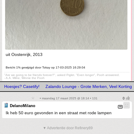
uit Oostenrijk, 2013
Bericht 1% gewijzigd door Tokay op 17-03-2025 16:29:04
"Are we going to be friends forever?", asked Piglet. "Even longer", Pooh answered.
- A.A. Milne, Winnie the Pooh
Hoesjes? Casetify!
Zalando Lounge - Grote Merken, Veel Korting
• maandag 17 maart 2025 @ 18:14 • 131
DelanoMilano
Ik heb 50 euro gevonden in een straat met rode lampen
▼ Advertentie door Refinery89