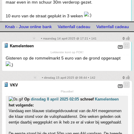
maar even in mn schuur 30m verderop gezet.
10 euro van de straat geplukt in 3 weken
Knab - Jouw online bank
Vattenfall cadeau
Vattenfall cadeau
• maandag 14 april 2025 @ 17:21 • 141
Kamelenteen
Lekkerste kont op FOK!
Gisteren op de rommelmarkt 5 euro van de grond opgeraapt
• dinsdag 15 april 2025 @ 08:44 • 142
VKV
Plausibel
Op
dinsdag 8 april 2025 02:05
schreef
Kamelenteen
het volgende:
Vandaag een blauwe statiegeldvouwkrat van de AH meegenomen
die klaar stond voor de vuilophaaldienst. Drie weken geleden ook
eentje daarbij weggeplukt en ik heb ze er al vaker bij weggehaald.
De eerste stond bij de stort 50m van een AH vandaan. De tweede