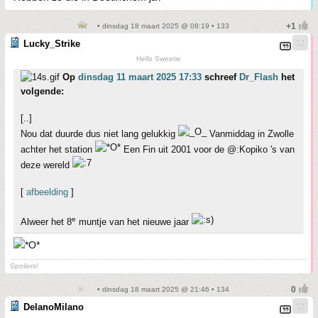
• dinsdag 18 maart 2025 @ 08:19 • 133
Lucky_Strike
Hello Sweetie
Op
dinsdag 11 maart 2025 17:33
schreef
Dr_Flash
het
volgende:
[..]
Nou dat duurde dus niet lang gelukkig
Vanmiddag in Zwolle
achter het station
Een Fin uit 2001 voor de @:Kopiko 's van
deze wereld
[
afbeelding
]
e
Alweer het 8
muntje van het nieuwe jaar
Spoilers!
• dinsdag 18 maart 2025 @ 21:46 • 134
DelanoMilano