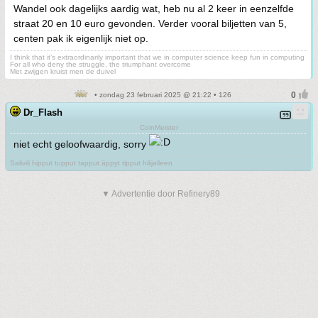
Wandel ook dagelijks aardig wat, heb nu al 2 keer in eenzelfde
straat 20 en 10 euro gevonden. Verder vooral biljetten van 5,
centen pak ik eigenlijk niet op.
I think that it’s extraordinarily important that we in computer science keep fun in computing
For all who deny the struggle, the triumphant overcome
Met zwijgen kruist men de duivel
• zondag 23 februari 2025 @ 21:22 • 126
Dr_Flash
CoinMeister
niet echt geloofwaardig, sorry
Salivili hipput tupput tapput äppyt tipput hilijalleen
▼ Advertentie door Refinery89