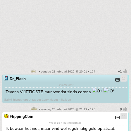
• zondag 23 februari 2025 @ 20:01 • 124
Dr_Flash
CoinMeister
Tevens VIJFTIGSTE muntvondst sinds corona
Salivili hipput tupput tapput äppyt tipput hilijalleen
• zondag 23 februari 2025 @ 21:19 • 125
FlippingCoin
Weer zo'n kut millennial.
Ik bewaar het niet, maar vind wel regelmatig geld op straat.