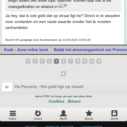
Begin anders een ander topic daarover. Kunnen daar ook al die
statiegedkratten en whatnot in
Ja hey, dat is ook geld dat op straat ligt he? Direct in te wisselen
voor contanten en een vaste waarde zonder het te moeten
verhandelen.
Bericht 0% gewijzigd door Kamelenteen op 21-04-2025 19:50:20
Knab - Jouw online bank
Bekijk het streamingaanbod van Primevi
1
2
3
4
5
6
7
8
9
10
11
Via Pecunia - Het geld ligt op straat!
gc
steun FOK! en koop via een van deze links
Coolblue
Bitvavo
Index
Actief
MyAT
Nieuw
Dicht
privacy
•
premium account
•
voorwaarden