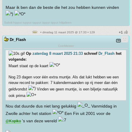
Maar ik ben dan de beste die het zou hebben kunnen vinden
Salivili hipput tupput tapput äppyt tipput hilijalleen
• dinsdag 11 maart 2025 @ 17:33 • 129
Dr_Flash
CoinMeister
Op
zaterdag 8 maart 2025 21:33
schreef
Dr_Flash
het
volgende:
Maart staat op de kaart
Nog 23 dagen voor één extra muntje. Als dat lukt hebben we een
nieuw record te pakken: 7 kalendermaanden op rij meer dan één
geldvondst
Vinden we geen muntje, is een biljetje natuurlijk
ook prima
Nou dat duurde dus niet lang gelukkig
Vanmiddag in
Zwolle achter het station
Een Fin uit 2001 voor de
's van deze wereld
@Kopiko