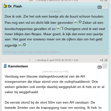
• zondag 6 april 2025 @ 20:13 • 139
Dr_Flash
CoinMeister
Doe ik ook. Zie het ook een beetje als de buurt schoon houden.
Pas nog een vol en dicht blik bier gevonden
Zeker uit een
boodschappentas gevallen of zo
Overigens vind ik wel veel
meer blikjes dan flesjes. Maar goed, ik kijk dat even een jaartje
aan. Het gaat me sowieso meer om de cijfers dan om het geld
eigenlijk
Salivili hipput tupput tapput äppyt tipput hilijalleen
• dinsdag 8 april 2025 @ 02:05 • 140
Kamelenteen
Lekkerste kont op FOK!
Vandaag een blauwe statiegeldvouwkrat van de AH
meegenomen die klaar stond voor de vuilophaaldienst. Drie
weken geleden ook eentje daarbij weggeplukt en ik heb ze er al
vaker bij weggehaald.
De eerste stond bij de stort 50m van een AH vandaan. De
tweede 3meter van de trapopgang naar mn woning. Ik heb 'm