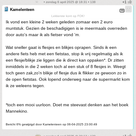
• zondag 6 april 2025 @ 18:31 • 138
Kamelenteen
Lekkerste kont op FOK!
Ik vond een kleine 2 weken geleden zomaar een 2 euro
muntstuk. Gezien de beschadigigen is ie meermaals overreden
door auto's maar ik als fietser vond 'm.
Wat sneller gaat is flesjes en blikjes oprapen. Sinds ik een
andere fiets heb met een fietstas, stop ik vrij regelmatig als ik
een flesje/blikje zie liggen die ik direct kan oppaken*. Dr zitten
inmiddels in die 2 weken toch al een stuk of 8 flesjes in. Weegt
toch geen zak,zo'n blikje of flesje dus ik flikker ze gewoon zo in
de open fietstas. Ook lopend onderweg naar de supermarkt kom
ik ze weleens tegen.
*toch een mooi uurloon. Doet me steevast denken aan het boek
Mannekino.
Bericht 6% gewijzigd door Kamelenteen op 06-04-2025 23:00:49