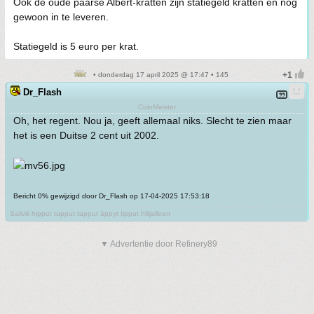
Ook de oude paarse Albert-kratten zijn statiegeld kratten en nog
gewoon in te leveren.
Statiegeld is 5 euro per krat.
• donderdag 17 april 2025 @ 17:47 • 145
Dr_Flash
CoinMeister
Oh, het regent. Nou ja, geeft allemaal niks. Slecht te zien maar
het is een Duitse 2 cent uit 2002.
Bericht 0% gewijzigd door Dr_Flash op 17-04-2025 17:53:18
Salivili hipput tupput tapput äppyt tipput hilijalleen
▼ Advertentie door Refinery89