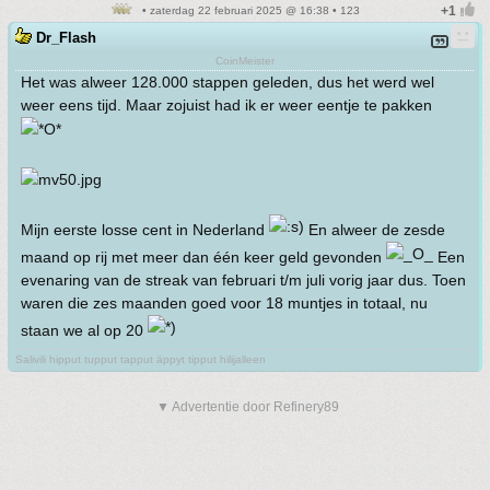
• zaterdag 22 februari 2025 @ 16:38 • 123
Dr_Flash
CoinMeister
Het was alweer 128.000 stappen geleden, dus het werd wel
weer eens tijd. Maar zojuist had ik er weer eentje te pakken
Mijn eerste losse cent in Nederland
En alweer de zesde
maand op rij met meer dan één keer geld gevonden
Een
evenaring van de streak van februari t/m juli vorig jaar dus. Toen
waren die zes maanden goed voor 18 muntjes in totaal, nu
staan we al op 20
Salivili hipput tupput tapput äppyt tipput hilijalleen
▼ Advertentie door Refinery89