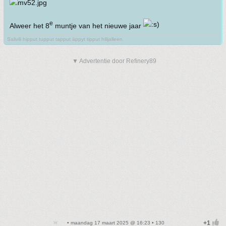
e
Alweer het 8
muntje van het nieuwe jaar
Salivili hipput tupput tapput äppyt tipput hilijalleen
▼ Advertentie door Refinery89
• maandag 17 maart 2025 @ 16:23 • 130