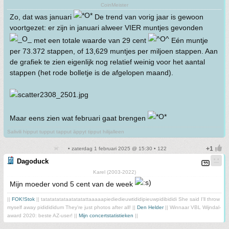
CoinMeister
Zo, dat was januari
De trend van vorig jaar is gewoon
voortgezet: er zijn in januari alweer VIER muntjes gevonden
met een totale waarde van 29 cent
Eén muntje
per 73.372 stappen, of 13,629 muntjes per miljoen stappen. Aan
de grafiek te zien eigenlijk nog relatief weinig voor het aantal
stappen (het rode bolletje is de afgelopen maand).
Maar eens zien wat februari gaat brengen
Salivili hipput tupput tapput äppyt tipput hilijalleen
• zaterdag 1 februari 2025 @ 15:30 • 122
Dagoduck
Karel (2003-2022)
Mijn moeder vond 5 cent van de week
||
FOK!Stok
|| tatatatatataatatatattaaaaapiediedieuwtididipieuwpidibididi She said I'll throw
myself away pididididum They're just photos after all! ||
Den Helder
|| Winnaar VBL Wijndal-
award 2020: beste AZ-user! ||
Mijn concertstatistieken
||