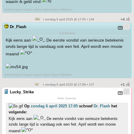
waarin ik geld vind
Salivili hipput tupput tapput äppyt tipput hilijalleen
• zondag 6 april 2025 @ 17:05 • 136
Dr_Flash
CoinMeister
Kijk eens aan
De eerste vondst van serieuze betekenis
sinds lange tijd is vandaag ook een feit. April wordt een mooie
maand
Salivili hipput tupput tapput äppyt tipput hilijalleen
• zondag 6 april 2025 @ 17:08 • 137
Lucky_Strike
Hello Sweetie
Op
zondag 6 april 2025 17:05
schreef
Dr_Flash
het
volgende:
Kijk eens aan
De eerste vondst van serieuze betekenis
sinds lange tijd is vandaag ook een feit. April wordt een mooie
maand