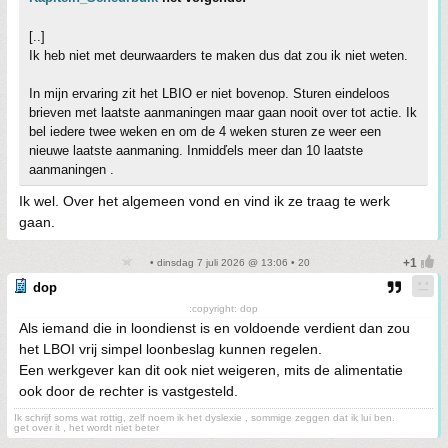
[..]
Ik heb niet met deurwaarders te maken dus dat zou ik niet weten.
In mijn ervaring zit het LBIO er niet bovenop. Sturen eindeloos
brieven met laatste aanmaningen maar gaan nooit over tot actie. Ik
bel iedere twee weken en om de 4 weken sturen ze weer een
nieuwe laatste aanmaning. Inmidďels meer dan 10 laatste
aanmaningen .
Ik wel. Over het algemeen vond en vind ik ze traag te werk
gaan.
• dinsdag 7 juli 2026 @ 13:06 • 20
dop
:copyright: dop
Als iemand die in loondienst is en voldoende verdient dan zou
het LBOI vrij simpel loonbeslag kunnen regelen.
Een werkgever kan dit ook niet weigeren, mits de alimentatie
ook door de rechter is vastgesteld.
Ik schrijf soms wat rottig, zelf noem ik het dyslexie , sommige zeggen dat ik lui ben.
get over it , het wordt niet beter