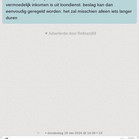
vermoedelijk inkomen is uit loondienst. beslag kan dan
eenvoudig geregeld worden. het zal misschien alleen iets langer
duren
▼ Advertentie door Refinery89
• donderdag 16 mei 2024 @ 14:39 • 13