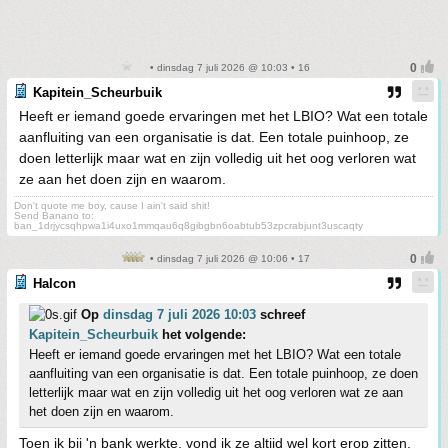
• dinsdag 7 juli 2026 @ 10:03 • 16
Kapitein_Scheurbuik
Heeft er iemand goede ervaringen met het LBIO? Wat een totale
aanfluiting van een organisatie is dat. Een totale puinhoop, ze
doen letterlijk maar wat en zijn volledig uit het oog verloren wat
ze aan het doen zijn en waarom.
Don't quote me boy, cause I ain't said shit!
Send Banano to:
ban_1drjycsqhpwa1i4uxo1mmqau6q8gibgbn6oabtub53zpcrabjunt3uscaqty
• dinsdag 7 juli 2026 @ 10:06 • 17
Halcon
Op
dinsdag 7 juli 2026 10:03
schreef
Kapitein_Scheurbuik
het volgende:
Heeft er iemand goede ervaringen met het LBIO? Wat een totale
aanfluiting van een organisatie is dat. Een totale puinhoop, ze doen
letterlijk maar wat en zijn volledig uit het oog verloren wat ze aan
het doen zijn en waarom.
Toen ik bij 'n bank werkte, vond ik ze altijd wel kort erop zitten.