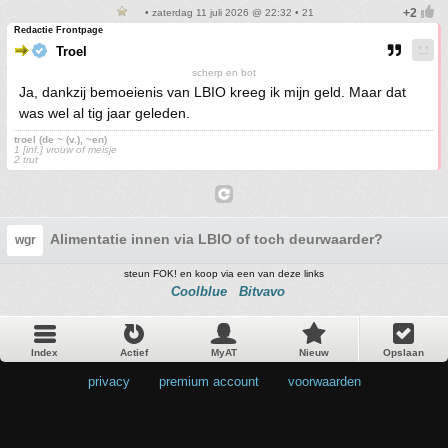
• zaterdag 11 juli 2026 @ 22:32 • 21
Redactie Frontpage
Troel
scherp en bot
Ja, dankzij bemoeienis van LBIO kreeg ik mijn geld. Maar dat
was wel al tig jaar geleden.
troel (de ~ (v.), ~en)
1 [inf.] vrouw of meisje
2 trut
Alimentatie innen via LBIO of toch deurwaarder?
wgr
steun FOK! en koop via een van deze links
Coolblue
Bitvavo
Index
Actief
MyAT
Nieuw
Opslaan
privacy
•
premium account
•
voorwaarden