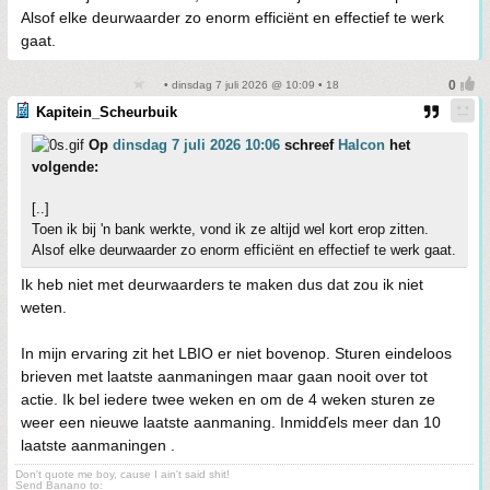
Alsof elke deurwaarder zo enorm efficiënt en effectief te werk
gaat.
• dinsdag 7 juli 2026 @ 10:09 • 18
Kapitein_Scheurbuik
Op
dinsdag 7 juli 2026 10:06
schreef
Halcon
het
volgende:
[..]
Toen ik bij 'n bank werkte, vond ik ze altijd wel kort erop zitten.
Alsof elke deurwaarder zo enorm efficiënt en effectief te werk gaat.
Ik heb niet met deurwaarders te maken dus dat zou ik niet
weten.
In mijn ervaring zit het LBIO er niet bovenop. Sturen eindeloos
brieven met laatste aanmaningen maar gaan nooit over tot
actie. Ik bel iedere twee weken en om de 4 weken sturen ze
weer een nieuwe laatste aanmaning. Inmidďels meer dan 10
laatste aanmaningen .
Don't quote me boy, cause I ain't said shit!
Send Banano to: