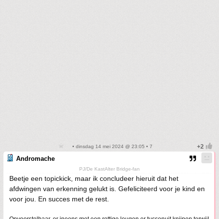
• dinsdag 14 mei 2024 @ 23:05 • 7
Andromache
PJ/De KastAlter Bridge-fan
Beetje een topickick, maar ik concludeer hieruit dat het
afdwingen van erkenning gelukt is. Gefeliciteerd voor je kind en
voor jou. En succes met de rest.