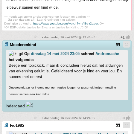
Onvoorstelbaar, er ineens met een rottige leugen er tussenuit knijpen terwijl
je bewust samen een kind wilde.
== houdt van sterke anekdotes voor op feesten en partijen ==
---
Ga van dat gas af!
- Laat Groningen niet zakken ---
Don't give up Andro:
https://www.youtube.com/watch?v=VjEq-r2agqc
O+
*O* ESF-gekkie: justice for Elvana en justice for Keiino :'( *O*
• donderdag 16 mei 2024 @ 13:46 • 8
Moederenkind
Op
dinsdag 14 mei 2024 23:05
schreef
Andromache
het volgende:
Beetje een topickick, maar ik concludeer hieruit dat het afdwingen
van erkenning gelukt is. Gefeliciteerd voor je kind en voor jou. En
succes met de rest.
Onvoorstelbaar, er ineens met een rottige leugen er tussenuit knijpen terwijl je
bewust samen een kind wilde.
inderdaad
• donderdag 16 mei 2024 @ 14:24 • 9
Ivo1985