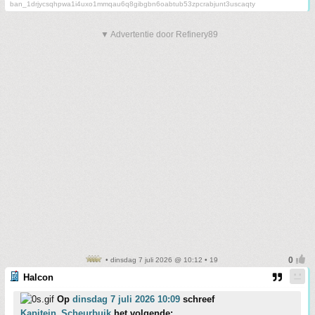
ban_1drjycsqhpwa1i4uxo1mmqau6q8gibgbn6oabtub53zpcrabjunt3uscaqty
▼ Advertentie door Refinery89
• dinsdag 7 juli 2026 @ 10:12 • 19
Halcon
Op
dinsdag 7 juli 2026 10:09
schreef
Kapitein_Scheurbuik
het volgende: