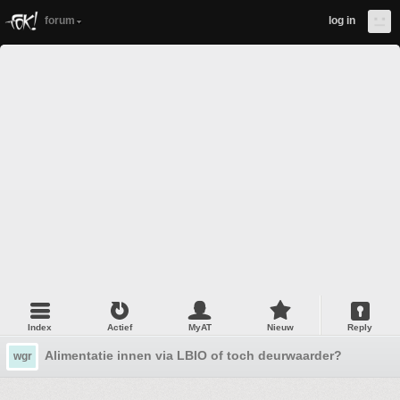
forum
log in
Index
Actief
MyAT
Nieuw
Reply
Alimentatie innen via LBIO of toch deurwaarder?
wgr