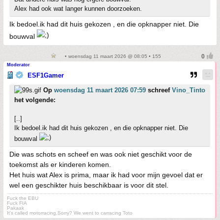
Alex had ook wat langer kunnen doorzoeken.
Ik bedoel.ik had dit huis gekozen , en die opknapper niet. Die
bouwval
• woensdag 11 maart 2026 @ 08:05 • 155
Moderator
ESF1Gamer
Op
woensdag 11 maart 2026 07:59
schreef
Vino_Tinto
het volgende:
[..]
Ik bedoel.ik had dit huis gekozen , en die opknapper niet. Die
bouwval
Die was schots en scheef en was ook niet geschikt voor de
toekomst als er kinderen komen.
Het huis wat Alex is prima, maar ik had voor mijn gevoel dat er
wel een geschikter huis beschikbaar is voor dit stel.
Fuck the EBU
Fuck FIA
Pakaak
It's called motorracing.Sorry? We went to carracing Toto