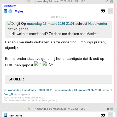
• maandag 16 maart 2026 @ 21:23 • 168
Moderator
Meke
Fuck the EBU!
Op
maandag 16 maart 2026 21:01
schreef
Nebelwerfer
het volgende:
Is NL wel hun moedertaal? Ze doen me denken aan Maxima.
Het zou me niets verbazen als ze onderling Limburgs praten,
eigenlijk.
En hieronder staat volgens mij het onaardigste dat ik ooit op
FOK! heb gepost
SPOILER
Op
woensdag 9 september 2020 20:31
en op
maandag 13 januari 2025 21:00
schreef
Fred_B
het volgende:
Meke is de Hans Wiegel van FOK.
De beste mod (die we nooit hebben gehad.)
• maandag 16 maart 2026 @ 21:42 • 169
Irri-tante