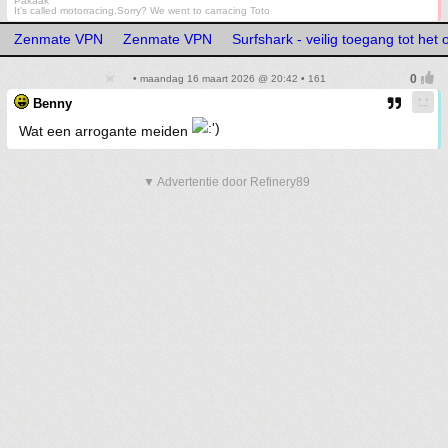
Pakaak
It's called motorracing.Sorry? We went to carracing Toto
Zenmate VPN
Zenmate VPN
Surfshark - veilig toegang tot het 
• maandag 16 maart 2026 @ 20:42 • 161
Benny
Wat een arrogante meiden
▼ Advertentie door Refinery89