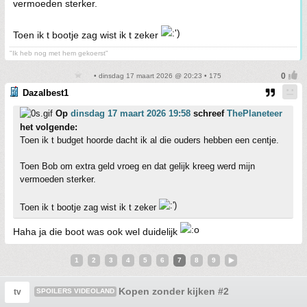
vermoeden sterker.
Toen ik t bootje zag wist ik t zeker
"Ik heb nog met hem gekoerst"
• dinsdag 17 maart 2026 @ 20:23 • 175
Dazalbest1
Op
dinsdag 17 maart 2026 19:58
schreef
ThePlaneteer
het volgende:
Toen ik t budget hoorde dacht ik al die ouders hebben een centje.
Toen Bob om extra geld vroeg en dat gelijk kreeg werd mijn
vermoeden sterker.
Toen ik t bootje zag wist ik t zeker
Haha ja die boot was ook wel duidelijk
1
2
3
4
5
6
7
8
9
Kopen zonder kijken #2
tv
SPOILERS VIDEOLAND