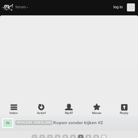
forum
log in
Index
Actief
MyAT
Nieuw
Reply
Kopen zonder kijken #2
tv
SPOILERS VIDEOLAND
1
2
3
4
5
6
7
8
9