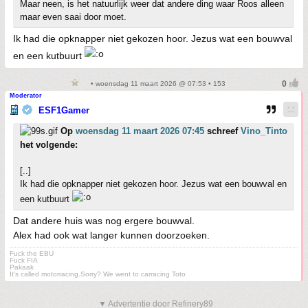
Maar neen, is het natuurlijk weer dat andere ding waar Roos alleen
maar even saai door moet.
Ik had die opknapper niet gekozen hoor. Jezus wat een bouwval
en een kutbuurt
• woensdag 11 maart 2026 @ 07:53 • 153
Moderator
ESF1Gamer
Op
woensdag 11 maart 2026 07:45
schreef
Vino_Tinto
het volgende:
[..]
Ik had die opknapper niet gekozen hoor. Jezus wat een bouwval en
een kutbuurt
Dat andere huis was nog ergere bouwval.
Alex had ook wat langer kunnen doorzoeken.
Fuck the EBU
Fuck FIA
Pakaak
It's called motorracing.Sorry? We went to carracing Toto
▼ Advertentie door Refinery89