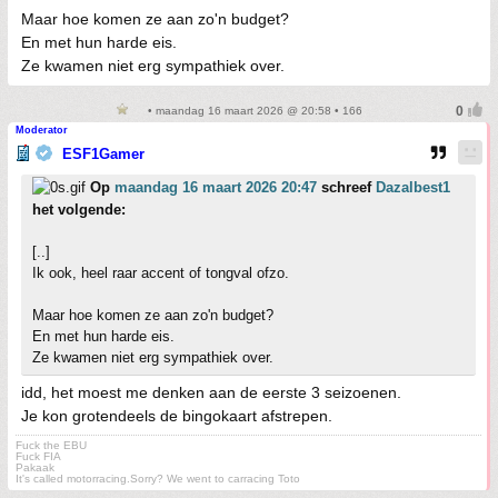
Maar hoe komen ze aan zo'n budget?
En met hun harde eis.
Ze kwamen niet erg sympathiek over.
• maandag 16 maart 2026 @ 20:58 • 166
Moderator
ESF1Gamer
Op
maandag 16 maart 2026 20:47
schreef
Dazalbest1
het volgende:
[..]
Ik ook, heel raar accent of tongval ofzo.
Maar hoe komen ze aan zo'n budget?
En met hun harde eis.
Ze kwamen niet erg sympathiek over.
idd, het moest me denken aan de eerste 3 seizoenen.
Je kon grotendeels de bingokaart afstrepen.
Fuck the EBU
Fuck FIA
Pakaak
It's called motorracing.Sorry? We went to carracing Toto