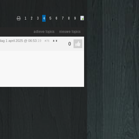
1
2
3
4
5
6
7
8
9
actieve topics
nieuwe topics
dag 1 april 2025 @ 06:53
:19
#76