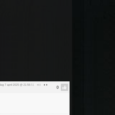
ag 7 april 2025 @ 21:56
:51
#83