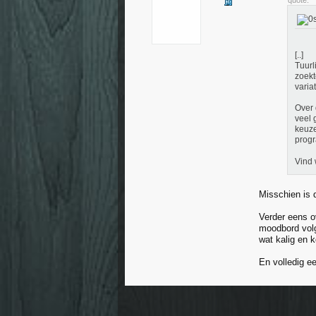
quote:
[..]
Tuurl
zoekt
varia
Over 
veel 
keuze
prog
Vind 
Misschien is 
Verder eens o
moodbord volg
wat kalig en k
En volledig e