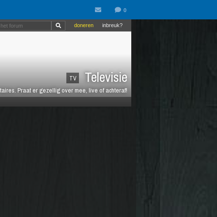
doneren
inbreuk?
Televisie
TV
es. Praat er gezellig over mee, live of achteraf!