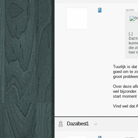
quote:
[..]
Dat h
kunne
die z
hier 
Tuurlijk is da
goed om te zi
groot problee
Over deze afl
wel bijzonder.
start moment 
Vind wel dat A
Dazalbest1