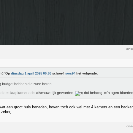
dins
Op
dinsdag 1 april 2025 06:53
schreef
roos94
het volgende:
g budget hebben die twee heren.
nd de slaapkamer echt afschuwelijk geworden.
dat behang, m'n ogen bloede
 wat een groot huis beneden, boven toch ook wel met 4 kamers en een badka
 zeker,
dins