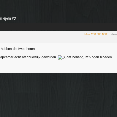
 kijken #2
Miss 200.000.000!
dins
 hebben die twee heren.
aapkamer echt afschuwelijk geworden.
dat behang, m'n ogen bloeden