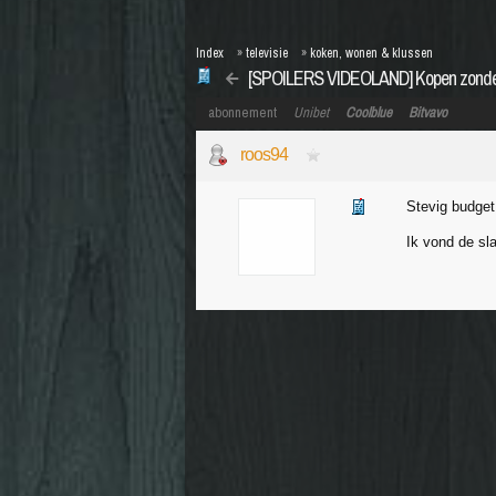
Index
»
televisie
»
koken, wonen & klussen
[SPOILERS VIDEOLAND] Kopen zonder
abonnement
Unibet
Coolblue
Bitvavo
roos94
Stevig budget
Ik vond de sl