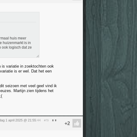
rmaal huis meer
 huizenmarkt is in
 ook logisch dat ze
n is variatie in zoektochten ook
ariatie is er wel. Dat het een
it seizoen met veel geel vind ik
euzes. Martijn zien tijdens het
dag 1 april 2025 @ 21:55
:44
#79