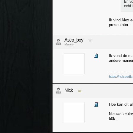
En vo
echt 
Ik vind Alex 
presentator.
Astro_boy
Marvel
Ik vond de ma
andere manier
https://huispedia
Nick
Hoe kan dit a
Nieuwe keuken
50k..