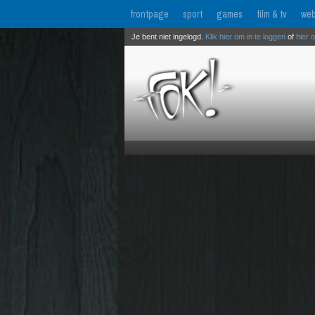
frontpage
sport
games
film & tv
web
Je bent niet ingelogd.
Klik hier om in te loggen
of
hier 