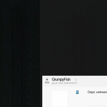
GrumpyFish
ga je mee zwemmen?
Oeps verkeerd