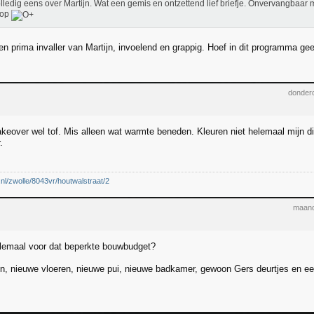
lledig eens over Martijn. Wat een gemis en ontzettend lief briefje. Onvervangbaar 
top
een prima invaller van Martijn, invoelend en grappig. Hoef in dit programma g
donderd
keover wel tof. Mis alleen wat warmte beneden. Kleuren niet helemaal mijn di
.
.nl/zwolle/8043vr/houtwalstraat/2
maand
llemaal voor dat beperkte bouwbudget?
, nieuwe vloeren, nieuwe pui, nieuwe badkamer, gewoon Gers deurtjes en een