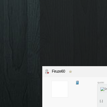
Firuze60
quote:
[..]