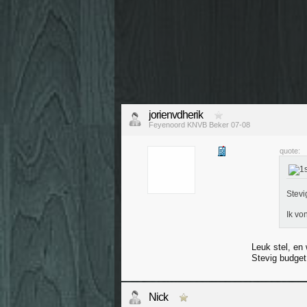
jorienvdherik
Feyenoord KNVB Beker 07-08
quote:
Stevi
Ik vo
Leuk stel, en
Stevig budget
Nick