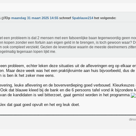
Op
maandag 31 maart 2025 14:55
schreef
Spablauw214
het volgende:
et een probleem is dat 2 mensen met een fatsoenlijke baan tegenwoordig geen no
n kopen zonder een fortuin aan eigen geld in te brengen, is toch gewoon waar? De
in ook compleet verziekt. Gezien de levensfase waarin de meeste deelnemers zitten
regelmatig tegenaan lopen lijkt me.
t een probleem, echter leken deze situaties uit de afleveringen erg op elkaar e
en. Maar deze week was het een praktijkruimte aan huis bijvoorbeeld, dus de v
m is ben ik het zeker mee eens.
evering, leuke aflevering en de bovenverdieping goed verbouwd. Kleurkeuzes d
 Ook dat blauwe kleed bij de bank en die 6 persoons tafel vond ik bijzondere k
van de kandidaten is wel bitterzoet, gaat gemist worden in het programma
lex dat gaat goed opvult en het erg leuk doet.
dins