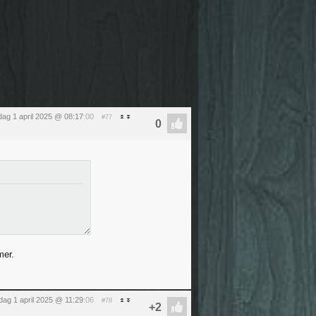
dag 1 april 2025 @ 08:17
:00
#77
n
mer.
dag 1 april 2025 @ 11:29
:06
#78