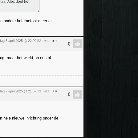
maar Alex doet het
een andere hotemetoot meer als
ag 3 april 2025 @ 22:00
:52
#81
ng, maar het werkt op een of
ag 7 april 2025 @ 21:37
:33
#82
 hele nieuwe inrichting onder de