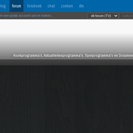
log
forum
fotoboek
chat
zoeken
dm
om een gratis account aan te maken
.
Kookprogramma's, Actualiteitenprogramma's, Spelprogramma's en Documentair