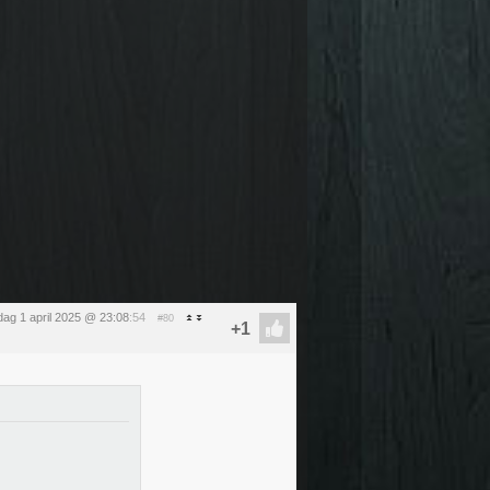
dag 1 april 2025 @ 23:08
:54
#80