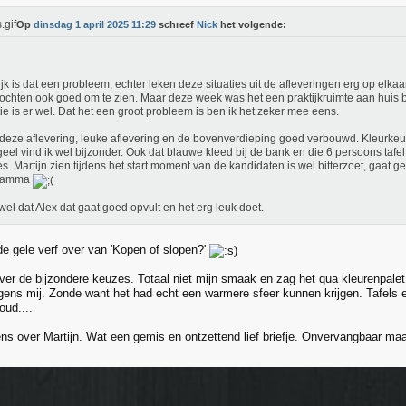
Op
dinsdag 1 april 2025 11:29
schreef
Nick
het volgende:
ijk is dat een probleem, echter leken deze situaties uit de afleveringen erg op elkaar 
ochten ook goed om te zien. Maar deze week was het een praktijkruimte aan huis b
tie is er wel. Dat het een groot probleem is ben ik het zeker mee eens.
deze aflevering, leuke aflevering en de bovenverdieping goed verbouwd. Kleurkeu
geel vind ik wel bijzonder. Ook dat blauwe kleed bij de bank en die 6 persoons tafel
s. Martijn zien tijdens het start moment van de kandidaten is wel bitterzoet, gaat g
ramma
wel dat Alex dat gaat goed opvult en het erg leuk doet.
de gele verf over van 'Kopen of slopen?'
ver de bijzondere keuzes. Totaal niet mijn smaak en zag het qua kleurenpalet 
ens mij. Zonde want het had echt een warmere sfeer kunnen krijgen. Tafels 
oud....
ens over Martijn. Wat een gemis en ontzettend lief briefje. Onvervangbaar maa