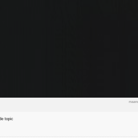
maand
e topic