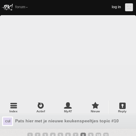
forum
log in
Index
Actief
MyAT
Nieuw
Reply
Pats hier met je nieuwe keukenspeeltjes topic #10
cul
1
2
3
4
5
6
7
8
9
10
11