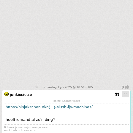
• dinsdag 1 juli 2025 @ 10:54 • 185
junkiesietze
Trotse Scooter-rijder.
https://ninjakitchen.nl/n(...)-slush-ijs-machines/
heeft iemand al zo'n ding?
Ik boek je met mijn neon je weet.
en ik heb ook een auto.