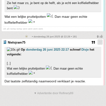
Zie het maar zo, je bent op de helft, als je echt een koffieliefhebber
bent
Wat een lelijke pruttelpotten
. Dan maar geen echte
koffieliefhebber
oh ah toma toma vem vem vem vem
• donderdag 26 juni 2025 @ 22:26 • 181
Nielojram75
Op
donderdag 26 juni 2025 22:17
schreef
Divje
het
volgende:
[..]
Wat een lelijke pruttelpotten
. Dan maar geen echte
koffieliefhebber
Dat laatste zelfstandig naamwoord verklaart je reactie.
▼ Advertentie door Refinery89