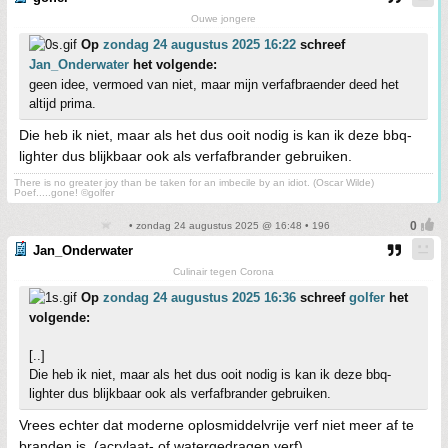
Ouwe jongere
Op
zondag 24 augustus 2025 16:22
schreef
Jan_Onderwater
het volgende:
geen idee, vermoed van niet, maar mijn verfafbraender deed het
altijd prima.
Die heb ik niet, maar als het dus ooit nodig is kan ik deze bbq-
lighter dus blijkbaar ook als verfafbrander gebruiken.
There is no greater joy than be taken for an imbecile by an idiot. (Oscar Wilde)
Poef.....gone! ©golfer
• zondag 24 augustus 2025 @ 16:48 • 196
Jan_Onderwater
Culinair tegen Corona
Op
zondag 24 augustus 2025 16:36
schreef
golfer
het
volgende:
[..]
Die heb ik niet, maar als het dus ooit nodig is kan ik deze bbq-
lighter dus blijkbaar ook als verfafbrander gebruiken.
Vrees echter dat moderne oplosmiddelvrije verf niet meer af te
branden is. (acrylaat- of watergedragen verf)