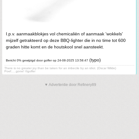
I.p.v. aanmaakblokjes vol chemicaliën of aanmaak 'wokkels'
mijzelf getrakteerd op deze BBQ-lighter die in no time tot 600
graden hitte komt en de houtskool snel aansteekt.
(typo)
Bericht 0% gewijzigd door golfer op 24-08-2025 13:58:47
There is no greater joy than be taken for an imbecile by an idiot. (Oscar Wilde)
Poef.....gone! ©golfer
▼ Advertentie door Refinery89