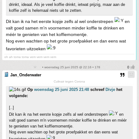
drinkt, ideaal. Als je veel koffie drinkt, ietwat prijzig, maar aan de
koffie zelf is helemaal niets uit te zetten.
Dit kan ik na het eerste kopje zelfs al wel onderstrepen
en
valt goed samen m'n voornemen minder koffie te drinken en
méér te genieten van het koffiemomentje.
Nog even wachten op het grote proefpakket en dan eens wat
favorieten uitzoeken
oh ah toma toma vem vem vem vem
• woensdag 25 juni 2025 @ 22:16 • 178
Jan_Onderwater
Culinair tegen Corona
Op
woensdag 25 juni 2025 21:48
schreef
Divje
het
volgende:
[..]
Dit kan ik na het eerste kopje zelfs al wel onderstrepen
en
valt goed samen m'n voornemen minder koffie te drinken en méér
te genieten van het koffiemomentje.
Nog even wachten op het grote proefpakket en dan eens wat
favorieten uitzoeken