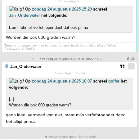
Ouwe jongere
Op
zondag 24 augustus 2025 15:29
schreef
Jan_Onderwater
het volgende:
Een l föhn of verfstripper doet dat ook prima
Worden die ook 600 graden warm?
There is no greater joy than be taken for an imbecile by an idiot. (Oscar Wilde)
Poef.....gone! ©golfer
• zondag 24 augustus 2025 @ 16:22 • 193
Jan_Onderwater
Culinair tegen Corona
Op
zondag 24 augustus 2025 16:07
schreef
golfer
het
volgende:
[..]
Worden die ook 600 graden warm?
geen idee, vermoed van niet, maar mijn verfafbraender deed
het altijd prima.
▼ Advertentie door Refinery89