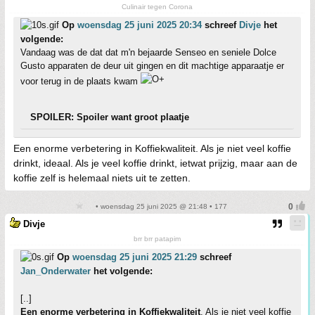
Culinair tegen Corona
Op
woensdag 25 juni 2025 20:34
schreef
Divje
het
volgende:
Vandaag was de dat dat m'n bejaarde Senseo en seniele Dolce
Gusto apparaten de deur uit gingen en dit machtige apparaatje er
voor terug in de plaats kwam
SPOILER: Spoiler want groot plaatje
Een enorme verbetering in Koffiekwaliteit. Als je niet veel koffie
drinkt, ideaal. Als je veel koffie drinkt, ietwat prijzig, maar aan de
koffie zelf is helemaal niets uit te zetten.
• woensdag 25 juni 2025 @ 21:48 • 177
Divje
brr brr patapim
Op
woensdag 25 juni 2025 21:29
schreef
Jan_Onderwater
het volgende:
[..]
Een enorme verbetering in Koffiekwaliteit
. Als je niet veel koffie