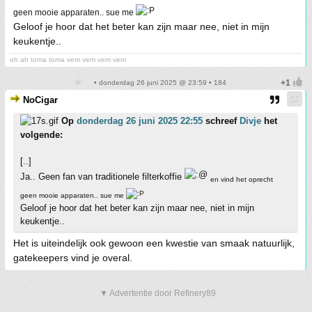
geen mooie apparaten.. sue me
Geloof je hoor dat het beter kan zijn maar nee, niet in mijn
keukentje..
oh ah toma toma vem vem vem vem
• donderdag 26 juni 2025 @ 23:59 • 184
NoCigar
Op
donderdag 26 juni 2025 22:55
schreef
Divje
het
volgende:
[..]
Ja.. Geen fan van traditionele filterkoffie
en vind het oprecht
geen mooie apparaten.. sue me
Geloof je hoor dat het beter kan zijn maar nee, niet in mijn
keukentje..
Het is uiteindelijk ook gewoon een kwestie van smaak natuurlijk,
gatekeepers vind je overal.
▼ Advertentie door Refinery89