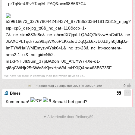
We have far more in common than that which devides us..
• donderdag 28 augustus 2025 @ 20:20 • 199
Blues
Kom er aan!
Smaakt het goed?
▼ Advertentie door Refinery89