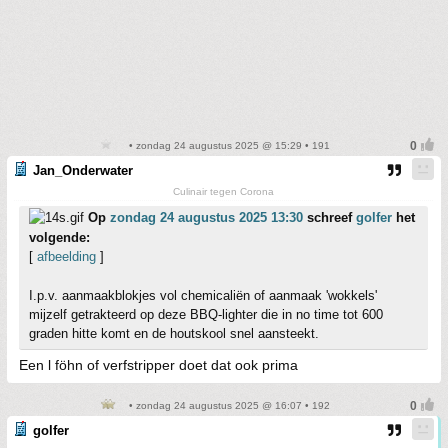
• zondag 24 augustus 2025 @ 15:29 • 191
Jan_Onderwater
Culinair tegen Corona
Op
zondag 24 augustus 2025 13:30
schreef
golfer
het
volgende:
[
afbeelding
]
I.p.v. aanmaakblokjes vol chemicaliën of aanmaak 'wokkels'
mijzelf getrakteerd op deze BBQ-lighter die in no time tot 600
graden hitte komt en de houtskool snel aansteekt.
Een l föhn of verfstripper doet dat ook prima
• zondag 24 augustus 2025 @ 16:07 • 192
golfer