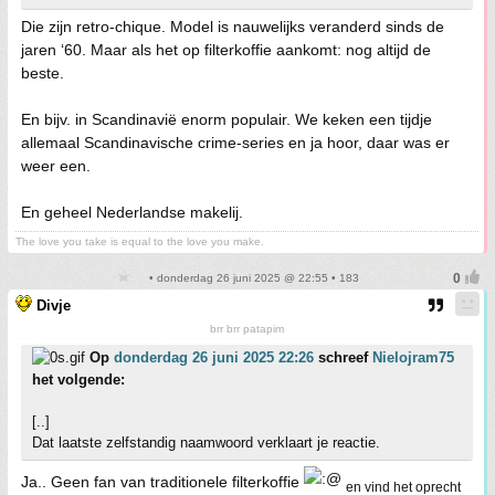
Die zijn retro-chique. Model is nauwelijks veranderd sinds de
jaren ‘60. Maar als het op filterkoffie aankomt: nog altijd de
beste.
En bijv. in Scandinavië enorm populair. We keken een tijdje
allemaal Scandinavische crime-series en ja hoor, daar was er
weer een.
En geheel Nederlandse makelij.
The love you take is equal to the love you make.
• donderdag 26 juni 2025 @ 22:55 • 183
Divje
brr brr patapim
Op
donderdag 26 juni 2025 22:26
schreef
Nielojram75
het volgende:
[..]
Dat laatste zelfstandig naamwoord verklaart je reactie.
Ja.. Geen fan van traditionele filterkoffie
en vind het oprecht