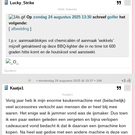
Lucky_Strike
Hello Sweetie
Op
zondag 24 augustus 2025 13:30
schreef
golfer
het
volgende:
[
afbeelding
]
I.p.v. aanmaakblokjes vol chemicaliën of aanmaak 'wokkels'
mijzelf getrakteerd op deze BBQ-lighter die in no time tot 600
graden hitte komt en de houtskool snel aansteekt.
Spoilers!
• donderdag 28 augustus 2025 @ 19:37 • 198
Kaatje1
Kaatje1
Vorig jaar heb ik mijn enorme keukenmachine met (belachelijk)
veel accessoires verkocht aan mensen die er heel blij mee
waren. Het enige wat ik jammer vond was de ijsmaker. Dus toen
ik een paar weken geleden een vergeten en bijna verlopen
cadeaucard vond bedacht ik dat ik daarvan een ijsmachine kon
kopen. Na heel wat gedoe met een andere machine is deze van