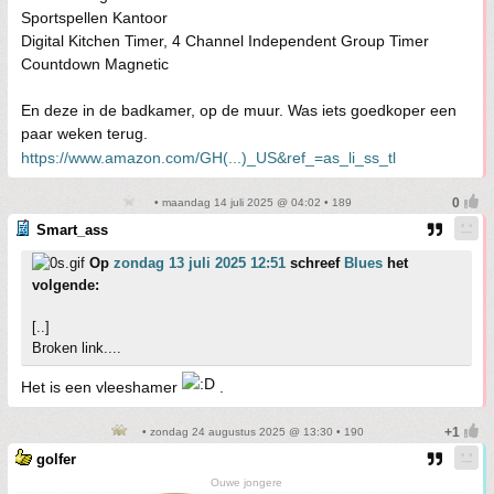
Sportspellen Kantoor
Digital Kitchen Timer, 4 Channel Independent Group Timer
Countdown Magnetic
En deze in de badkamer, op de muur. Was iets goedkoper een
paar weken terug.
https://www.amazon.com/GH(...)_US&ref_=as_li_ss_tl
• maandag 14 juli 2025 @ 04:02 • 189
Smart_ass
Op
zondag 13 juli 2025 12:51
schreef
Blues
het
volgende:
[..]
Broken link....
Het is een vleeshamer
.
• zondag 24 augustus 2025 @ 13:30 • 190
golfer
Ouwe jongere