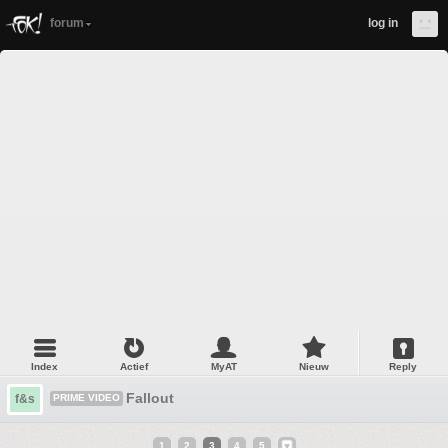
forum
log in
Index
Actief
MyAT
Nieuw
Reply
Fallout
f&s
PRIME VIDEO
1
2
3
4
5