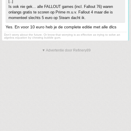
[..]
Is ook nie gek... alle FALLOUT games (incl. Fallout 76) waren
onlangs gratis te scoren op Prime m.u.v. Fallout 4 maar die is
momenteel slechts 5 euro op Steam dacht ik.
Yes. En voor 10 euro heb je de complete editie met alle dlcs
Don't worry about the future. Or know that worrying is as effective as trying to solve an
algebra equation by chewing bubble gum.
▼ Advertentie door Refinery89