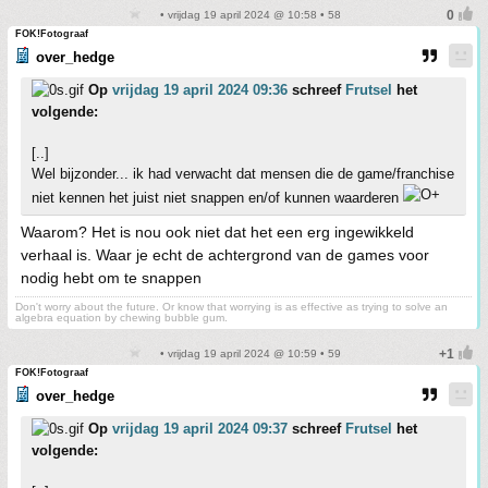
• vrijdag 19 april 2024 @ 10:58 • 58
FOK!Fotograaf
over_hedge
Op
vrijdag 19 april 2024 09:36
schreef
Frutsel
het
volgende:
[..]
Wel bijzonder... ik had verwacht dat mensen die de game/franchise
niet kennen het juist niet snappen en/of kunnen waarderen
Waarom? Het is nou ook niet dat het een erg ingewikkeld
verhaal is. Waar je echt de achtergrond van de games voor
nodig hebt om te snappen
Don't worry about the future. Or know that worrying is as effective as trying to solve an
algebra equation by chewing bubble gum.
• vrijdag 19 april 2024 @ 10:59 • 59
FOK!Fotograaf
over_hedge
Op
vrijdag 19 april 2024 09:37
schreef
Frutsel
het
volgende: