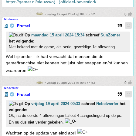
https://gamer.nl/nieuws/o(...)officieel-bevestigd/
• vrijdag 19 april 2024 @ 09:36 • 52
Moderator
Frutsel
Op
maandag 15 april 2024 15:34
schreef
SunZomer
het volgende:
Niet bekend met de game, als serie; geweldige 1e aflevering.
Wel bijzonder... ik had verwacht dat mensen die de
game/franchise niet kennen het juist niet snappen en/of kunnen
waarderen
• vrijdag 19 april 2024 @ 09:37 • 53
Moderator
Frutsel
Op
vrijdag 19 april 2024 00:33
schreef
Nebelwerfer
het
volgende:
Ok, na de eerste 4 afleveringen fallout 4 aangeslingerd op de pc.
En nu dus niet verder gekeken.
Wachten op de update van eind april