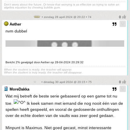
Don't worry about the future. Or know that worrying is as effective as trying to solve an
algebra equation by chewing bubble gum.
• zondag 28 april 2024 @ 20:22 • 74
Aether
nvm dubbel
Bericht 2% gewijzigd door Aether op 28-04-2024 20:29:32
When the student is ready, the teacher will appear.
When the student is truly ready, the teacher will disappear.
• dinsdag 30 april 2024 @ 20:15 • 75
MoreDakka
Wat mij betreft de beste serie gebaseerd op een game tot nu
toe.
Ik keek samen met iemand die nog nooit één van de
spellen heeft gespeeld, en vooral de gedoseerde onthullingen
over de echte doelen van de vaults was zeer goed gedaan.
Minpunt is Maximus. Niet goed gecast, minst interessante