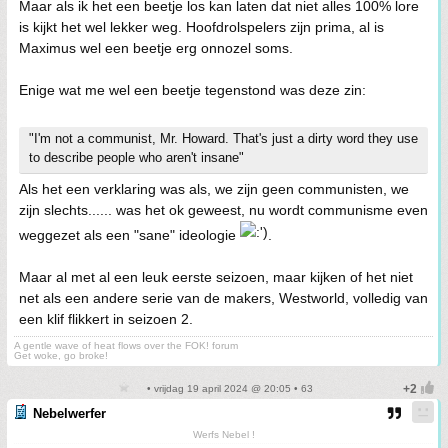
Maar als ik het een beetje los kan laten dat niet alles 100% lore
is kijkt het wel lekker weg. Hoofdrolspelers zijn prima, al is
Maximus wel een beetje erg onnozel soms.
Enige wat me wel een beetje tegenstond was deze zin:
"I'm not a communist, Mr. Howard. That's just a dirty word they use
to describe people who aren't insane"
Als het een verklaring was als, we zijn geen communisten, we
zijn slechts...... was het ok geweest, nu wordt communisme even
weggezet als een "sane" ideologie
.
Maar al met al een leuk eerste seizoen, maar kijken of het niet
net als een andere serie van de makers, Westworld, volledig van
een klif flikkert in seizoen 2.
A gentle wave of heat flows over the FOK! forum
Get woke, go broke!
• vrijdag 19 april 2024 @ 20:05 • 63
Nebelwerfer
Werfs Nebel !