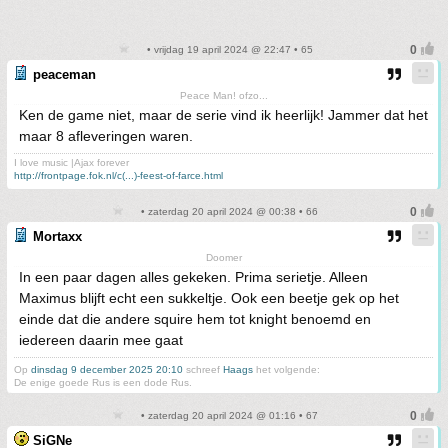
• vrijdag 19 april 2024 @ 22:47 • 65
peaceman
Peace Man! ofzo...
Ken de game niet, maar de serie vind ik heerlijk! Jammer dat het
maar 8 afleveringen waren.
I love music |Ajax forever
http://frontpage.fok.nl/c(...)-feest-of-farce.html
• zaterdag 20 april 2024 @ 00:38 • 66
Mortaxx
Doomer
In een paar dagen alles gekeken. Prima serietje. Alleen
Maximus blijft echt een sukkeltje. Ook een beetje gek op het
einde dat die andere squire hem tot knight benoemd en
iedereen daarin mee gaat
Op
dinsdag 9 december 2025 20:10
schreef
Haags
het volgende:
De enige goede Rus is een dode Rus.
• zaterdag 20 april 2024 @ 01:16 • 67
SiGNe