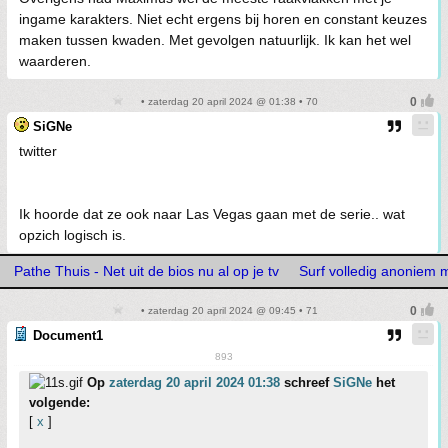
ingame karakters. Niet echt ergens bij horen en constant keuzes
maken tussen kwaden. Met gevolgen natuurlijk. Ik kan het wel
waarderen.
• zaterdag 20 april 2024 @ 01:38 • 70
SiGNe
twitter
Ik hoorde dat ze ook naar Las Vegas gaan met de serie.. wat
opzich logisch is.
Pathe Thuis - Net uit de bios nu al op je tv
Surf volledig anoniem
• zaterdag 20 april 2024 @ 09:45 • 71
Document1
893
Op
zaterdag 20 april 2024 01:38
schreef
SiGNe
het
volgende:
[
x
]