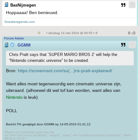
BasNijmegen
Hoppaaaa! Ben benieuwd.
Sneakeragenda.com
• dinsdag 14 mei 2024 @ 00:55 • 8
Forum Admin
GGMM
Chris Pratt says that ‘SUPER MARIO BROS 2’ will help the
“Nintendo cinematic universe” to be created.
Bron:
https://screenrant.com/su(...)ris-pratt-explained/
Want alles moet tegenwoordig een cinematic universe zijn,
uiteraard. (alhoewel dit wel tof kan worden, want alles van
Nintendo
is leuk)
POLL
Bericht 5% gewijzigd door GGMM op 14-05-2024 01:41:12
Alweer zo'n prachtige post van mij.
<a href="http://puu.sh/3kNmL" target="_blank" rel="nofollow norererer noopener" >Nicki
Minaj en ik</a>