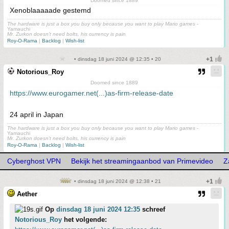
Doomed since 1889
Xenoblaaaaade gestemd
The hardware is just a box you buy only because you want to play Mario games
-
Yamauchi
Mr. Zurkon doesn't need bolts, his currency is pain
Roy-O-Rama
|
Backlog
|
Wish-list
• dinsdag 18 juni 2024 @ 12:35 • 20
Notorious_Roy
Doomed since 1889
https://www.eurogamer.net(...)as-firm-release-date
24 april in Japan
The hardware is just a box you buy only because you want to play Mario games
-
Yamauchi
Mr. Zurkon doesn't need bolts, his currency is pain
Roy-O-Rama
|
Backlog
|
Wish-list
Cyberghost VPN
Bekijk het streamingaanbod van Primevideo
Z
• dinsdag 18 juni 2024 @ 12:38 • 21
Aether
Op
dinsdag 18 juni 2024 12:35
schreef
Notorious_Roy
het volgende: