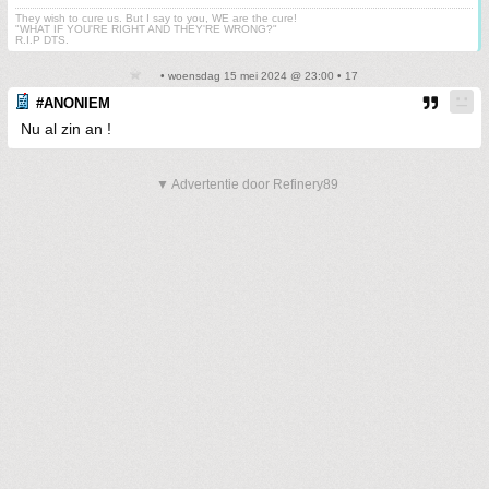
They wish to cure us. But I say to you, WE are the cure!
"WHAT IF YOU'RE RIGHT AND THEY'RE WRONG?"
R.I.P DTS.
• woensdag 15 mei 2024 @ 23:00 • 17
#ANONIEM
Nu al zin an !
▼ Advertentie door Refinery89