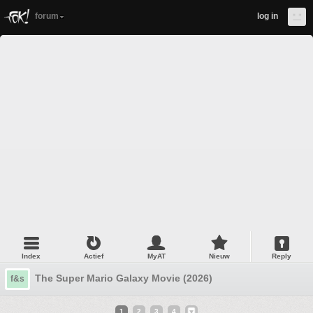
forum
log in
Index
Actief
MyAT
Nieuw
Reply
The Super Mario Galaxy Movie (2026)
f&s
1
2
3
4