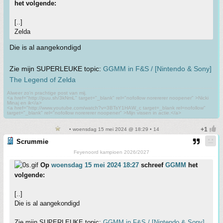
het volgende:
[..]
Zelda
Die is al aangekondigd
Zie mijn SUPERLEUKE topic:
GGMM in F&S / [Nintendo & Sony]
The Legend of Zelda
Alweer zo'n prachtige post van mij.
<a href="http://puu.sh/3kNmL" target="_blank" rel="nofollow norererer noopener" >Nicki
Minaj en ik</a>
<a href="http://www.youtube.com/watch?v=3BTsY1HAW_c target=_blank rel=nofollow"
target="_blank" rel="nofollow norererer noopener" >Mijn vissen in actie.</a>
• woensdag 15 mei 2024 @ 18:29 • 14
Scrummie
Feyenoord kampioen 2026/2027
Op
woensdag 15 mei 2024 18:27
schreef
GGMM
het
volgende:
[..]
Die is al aangekondigd
Zie mijn SUPERLEUKE topic:
GGMM in F&S / [Nintendo & Sony]