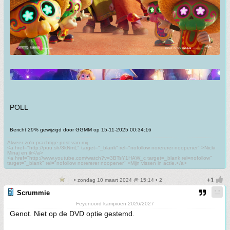
POLL
Bericht 29% gewijzigd door GGMM op 15-11-2025 00:34:16
Alweer zo'n prachtige post van mij.
<a href="http://puu.sh/3kNmL" target="_blank" rel="nofollow norererer noopener" >Nicki
Minaj en ik</a>
<a href="http://www.youtube.com/watch?v=3BTsY1HAW_c target=_blank rel=nofollow"
target="_blank" rel="nofollow norererer noopener" >Mijn vissen in actie.</a>
• zondag 10 maart 2024 @ 15:14 • 2
Scrummie
Feyenoord kampioen 2026/2027
Genot. Niet op de DVD optie gestemd.