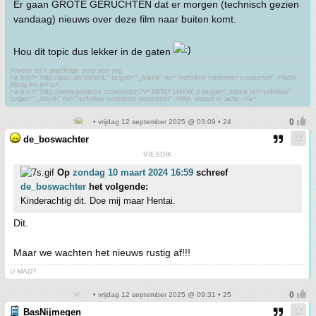
Er gaan GROTE GERUCHTEN dat er morgen (technisch gezien
vandaag) nieuws over deze film naar buiten komt.
Hou dit topic dus lekker in de gaten
Alweer zo'n prachtige post van mij.
<a href="http://puu.sh/3kNmL" target="_blank" rel="nofollow norererer noopener" >Nicki
Minaj en ik</a>
<a href="http://www.youtube.com/watch?v=3BTsY1HAW_c target=_blank rel=nofollow"
target="_blank" rel="nofollow norererer noopener" >Mijn vissen in actie.</a>
• vrijdag 12 september 2025 @ 03:09 • 24
de_boswachter
VIESDIK
Op
zondag 10 maart 2024 16:59
schreef
de_boswachter
het volgende:
Kinderachtig dit. Doe mij maar Hentai.
Dit.
Maar we wachten het nieuws rustig af!!!
U MAD?
• vrijdag 12 september 2025 @ 09:31 • 25
BasNijmegen