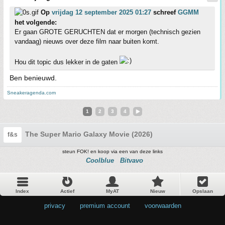
Op
vrijdag 12 september 2025 01:27
schreef
GGMM
het volgende:
Er gaan GROTE GERUCHTEN dat er morgen (technisch gezien
vandaag) nieuws over deze film naar buiten komt.
Hou dit topic dus lekker in de gaten
Ben benieuwd.
Sneakeragenda.com
1
2
3
4
The Super Mario Galaxy Movie (2026)
f&s
steun FOK! en koop via een van deze links
Coolblue
Bitvavo
Index
Actief
MyAT
Nieuw
Opslaan
privacy
•
premium account
•
voorwaarden