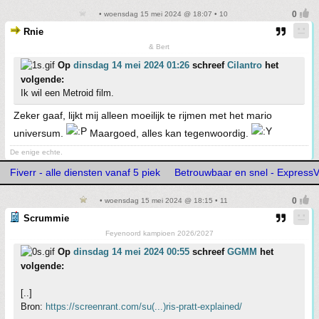
• woensdag 15 mei 2024 @ 18:07 • 10
Rnie
& Bert
Op
dinsdag 14 mei 2024 01:26
schreef
Cilantro
het
volgende:
Ik wil een Metroid film.
Zeker gaaf, lijkt mij alleen moeilijk te rijmen met het mario
universum.
Maargoed, alles kan tegenwoordig.
De enige echte.
Fiverr - alle diensten vanaf 5 piek
Betrouwbaar en snel - Express
• woensdag 15 mei 2024 @ 18:15 • 11
Scrummie
Feyenoord kampioen 2026/2027
Op
dinsdag 14 mei 2024 00:55
schreef
GGMM
het
volgende:
[..]
Bron:
https://screenrant.com/su(...)ris-pratt-explained/