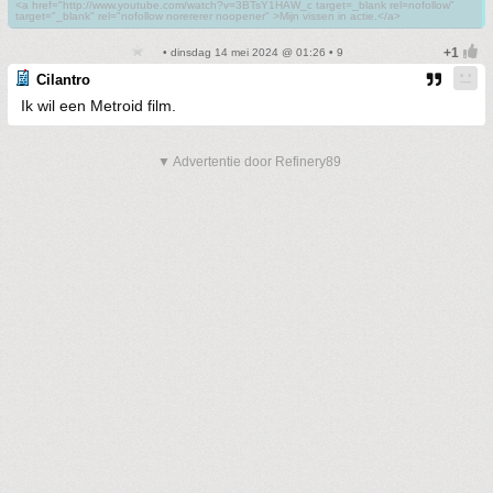
<a href="http://www.youtube.com/watch?v=3BTsY1HAW_c target=_blank rel=nofollow"
target="_blank" rel="nofollow norererer noopener" >Mijn vissen in actie.</a>
• dinsdag 14 mei 2024 @ 01:26 • 9
Cilantro
Ik wil een Metroid film.
▼ Advertentie door Refinery89