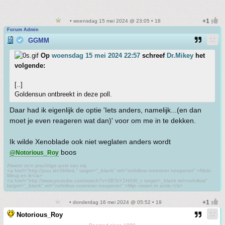
• woensdag 15 mei 2024 @ 23:05 • 18
Forum Admin
GGMM
Op
woensdag 15 mei 2024 22:57
schreef
Dr.Mikey
het
volgende:
[..]
Goldensun ontbreekt in deze poll.
Daar had ik eigenlijk de optie 'Iets anders, namelijk...(en dan
moet je even reageren wat dan)' voor om me in te dekken.
Ik wilde Xenoblade ook niet weglaten anders wordt
boos
@Notorious_Roy
Alweer zo'n prachtige post van mij.
<a href="http://puu.sh/3kNmL" target="_blank" rel="nofollow norererer noopener" >Nicki
Minaj en ik</a>
<a href="http://www.youtube.com/watch?v=3BTsY1HAW_c target=_blank rel=nofollow"
target="_blank" rel="nofollow norererer noopener" >Mijn vissen in actie.</a>
• donderdag 16 mei 2024 @ 05:52 • 19
Notorious_Roy