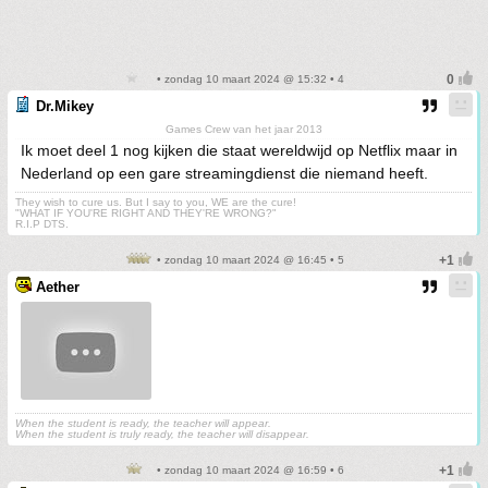
• zondag 10 maart 2024 @ 15:32 • 4
Dr.Mikey
Games Crew van het jaar 2013
Ik moet deel 1 nog kijken die staat wereldwijd op Netflix maar in
Nederland op een gare streamingdienst die niemand heeft.
They wish to cure us. But I say to you, WE are the cure!
"WHAT IF YOU'RE RIGHT AND THEY'RE WRONG?"
R.I.P DTS.
• zondag 10 maart 2024 @ 16:45 • 5
Aether
When the student is ready, the teacher will appear.
When the student is truly ready, the teacher will disappear.
• zondag 10 maart 2024 @ 16:59 • 6