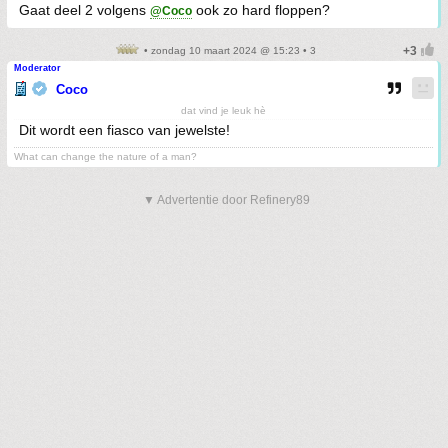
Gaat deel 2 volgens
ook zo hard floppen?
@Coco
• zondag 10 maart 2024 @ 15:23 • 3
Moderator
Coco
dat vind je leuk hè
Dit wordt een fiasco van jewelste!
What can change the nature of a man?
▼ Advertentie door Refinery89