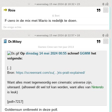
• woensdag 15 mei 2024 @ 18:32 • 15
Rnie
& Bert
F-zero in de mix met Mario is redelijk te doen.
De enige echte.
• woensdag 15 mei 2024 @ 22:57 • 16
Dr.Mikey
Games Crew van het jaar 2013
Op
dinsdag 14 mei 2024 00:55
schreef
GGMM
het
volgende:
[..]
Bron:
https://screenrant.com/su(...)ris-pratt-explained/
Want alles moet tegenwoordig een cinematic universe zijn,
uiteraard. (alhoewel dit wel tof kan worden, want alles van
Nintendo
is leuk)
[poll=7217]
Goldensun ontbreekt in deze poll.