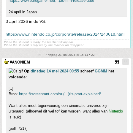
https://www.eurogamer.net(...)as-firm-release-date
24 april in Japan
3 april 2026 in de VS.
https://www.nintendo.co.jp/corporate/release/2024/240618.html
When the student is ready, the teacher will appear.
When the student is truly ready, the teacher will disappear.
• vrijdag 21 juni 2024 @ 15:14 • 22
#ANONIEM
Op
dinsdag 14 mei 2024 00:55
schreef
GGMM
het
volgende:
[..]
Bron:
https://screenrant.com/su(...)ris-pratt-explained/
Want alles moet tegenwoordig een cinematic universe zijn,
uiteraard. (alhoewel dit wel tof kan worden, want alles van
Nintendo
is leuk)
[poll=7217]