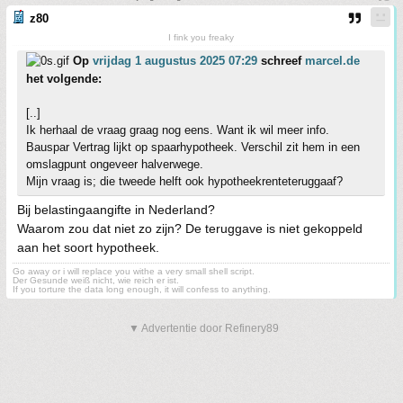
z80
I fink you freaky
Op
vrijdag 1 augustus 2025 07:29
schreef
marcel.de
het volgende:
[..]
Ik herhaal de vraag graag nog eens. Want ik wil meer info.
Bauspar Vertrag lijkt op spaarhypotheek. Verschil zit hem in een
omslagpunt ongeveer halverwege.
Mijn vraag is; die tweede helft ook hypotheekrenteteruggaaf?
Bij belastingaangifte in Nederland?
Waarom zou dat niet zo zijn? De teruggave is niet gekoppeld
aan het soort hypotheek.
Go away or i will replace you withe a very small shell script.
Der Gesunde weiß nicht, wie reich er ist.
If you torture the data long enough, it will confess to anything.
▼ Advertentie door Refinery89