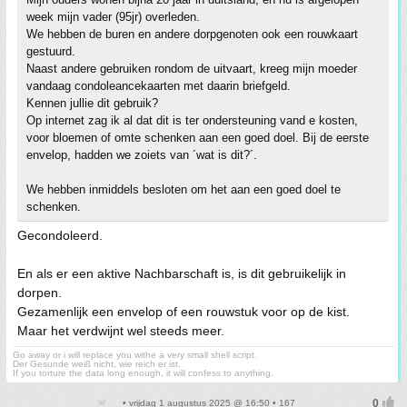
week mijn vader (95jr) overleden.
We hebben de buren en andere dorpgenoten ook een rouwkaart
gestuurd.
Naast andere gebruiken rondom de uitvaart, kreeg mijn moeder
vandaag condoleancekaarten met daarin briefgeld.
Kennen jullie dit gebruik?
Op internet zag ik al dat dit is ter ondersteuning vand e kosten,
voor bloemen of omte schenken aan een goed doel. Bij de eerste
envelop, hadden we zoiets van ´wat is dit?´.
We hebben inmiddels besloten om het aan een goed doel te
schenken.
Gecondoleerd.
En als er een aktive Nachbarschaft is, is dit gebruikelijk in
dorpen.
Gezamenlijk een envelop of een rouwstuk voor op de kist.
Maar het verdwijnt wel steeds meer.
Go away or i will replace you withe a very small shell script.
Der Gesunde weiß nicht, wie reich er ist.
If you torture the data long enough, it will confess to anything.
• vrijdag 1 augustus 2025 @ 16:50 • 167