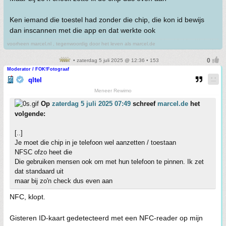
Ken iemand die toestel had zonder die chip, die kon id bewijs
dan inscannen met die app en dat werkte ook
voorheen marcel.nl , tegenwoordig door het leven als marcel.de
• zaterdag 5 juli 2025 @ 12:36 • 153
Moderator / FOK!Fotograaf
qltel
Meneer Rewimo
Op
zaterdag 5 juli 2025 07:49
schreef
marcel.de
het
volgende:
[..]
Je moet die chip in je telefoon wel aanzetten / toestaan
NFSC ofzo heet die
Die gebruiken mensen ook om met hun telefoon te pinnen. Ik zet
dat standaard uit
maar bij zo'n check dus even aan
NFC, klopt.
Gisteren ID-kaart gedetecteerd met een NFC-reader op mijn