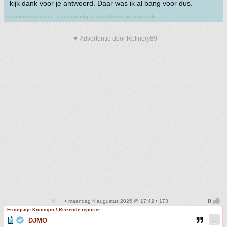
kijk dank voor je antwoord. Daar was ik al bang voor dus.
voorheen marcel.nl , tegenwoordig door het leven als marcel.de
▼ Advertentie door Refinery89
• maandag 4 augustus 2025 @ 17:42 • 173
Frontpage Koningin / Reizende reporter
DJMO