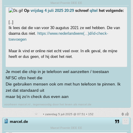
Marcel Poenkt DEE EE
Op
vrijdag 4 juli 2025 20:29
schreef
qltel
het volgende:
[..]
Ik lees dat die van voor 30 augutus 2021 ze wel hebben. Die van
daarna dus niet.
https://www.nederlandwere(...)d/id-check-
toevoegen
Maar ik vind er online niet echt veel over. In elk geval, de mijne
heeft er dus geen, of hij doet het niet.
Je moet die chip in je telefoon wel aanzetten / toestaan
NFSC ofzo heet die
Die gebruiken mensen ook om met hun telefoon te pinnen. Ik
zet dat standaard uit
maar bij zo'n check dus even aan
voorheen marcel.nl , tegenwoordig door het leven als marcel.de
• zaterdag 5 juli 2025 @ 07:51 • 152
marcel.de
Marcel Poenkt DEE EE