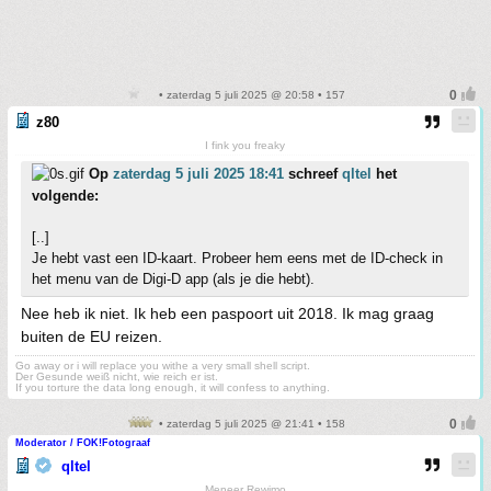
• zaterdag 5 juli 2025 @ 20:58 • 157
z80
I fink you freaky
Op
zaterdag 5 juli 2025 18:41
schreef
qltel
het
volgende:
[..]
Je hebt vast een ID-kaart. Probeer hem eens met de ID-check in
het menu van de Digi-D app (als je die hebt).
Nee heb ik niet. Ik heb een paspoort uit 2018. Ik mag graag
buiten de EU reizen.
Go away or i will replace you withe a very small shell script.
Der Gesunde weiß nicht, wie reich er ist.
If you torture the data long enough, it will confess to anything.
• zaterdag 5 juli 2025 @ 21:41 • 158
Moderator / FOK!Fotograaf
qltel
Meneer Rewimo