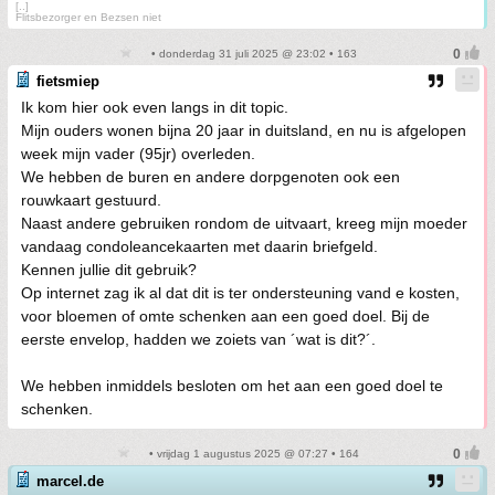
[..]
Flitsbezorger en Bezsen niet
• donderdag 31 juli 2025 @ 23:02 • 163
fietsmiep
Ik kom hier ook even langs in dit topic.
Mijn ouders wonen bijna 20 jaar in duitsland, en nu is afgelopen
week mijn vader (95jr) overleden.
We hebben de buren en andere dorpgenoten ook een
rouwkaart gestuurd.
Naast andere gebruiken rondom de uitvaart, kreeg mijn moeder
vandaag condoleancekaarten met daarin briefgeld.
Kennen jullie dit gebruik?
Op internet zag ik al dat dit is ter ondersteuning vand e kosten,
voor bloemen of omte schenken aan een goed doel. Bij de
eerste envelop, hadden we zoiets van ´wat is dit?´.
We hebben inmiddels besloten om het aan een goed doel te
schenken.
• vrijdag 1 augustus 2025 @ 07:27 • 164
marcel.de