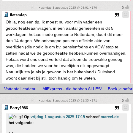
• zondag 3 augustus 2025 @ 08:01 • 170
fietsmiep
Oh ja, nog een tip. Ik moest nu voor mijn vader een
geboorteakteaanvragen. in een aantal gemeenten is dit 5
werkdagen, helaas inede gemeente Rotterdam, duurt dit meer
dan 14 dagen. We ontvnagne pas een officiele akte van
overlijden (die nodig is om bv. pensienfodns en AOW stop te
zetten nadat we de geboorteakte hebben.kunnen overhandigen.
Helaas werd ons eerst verteld dat alleen de trouwakte genoeg
was, die hadden we voor het overlijden elk opgevraagd.
Natuurlijk sta je als je gewoon in het buitenland / Duitsland
woont daar niet bij stil, toch handig om te weten.
Vattenfall cadeau
AliExpress - die hebben ALLES!
Boek je safar
• zondag 3 augustus 2025 @ 21:35 • 171
Barry1986
Op
vrijdag 1 augustus 2025 17:15
schreef
marcel.de
het volgende: