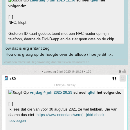
Op
zaterdag 5 juli 2025 12:36
schreef
qltel
het
volgende:
[..]
NFC, klopt.
Gisteren ID-kaart gedetecteerd met een NFC-reader op mijn
telefoon, daarna de Digi-D-app en die ziet geen data op de chip.
ow dat is erg irritant zeg
Hou ons graag op de hoogte over de afloop / hoe je dit fixt
voorheen marcel.nl , tegenwoordig door het leven als marcel.de
• zaterdag 5 juli 2025 @ 18:28 • 155
z80
I fink you freaky
Op
vrijdag 4 juli 2025 20:29
schreef
qltel
het volgende:
[..]
Ik lees dat die van voor 30 augutus 2021 ze wel hebben. Die van
daarna dus niet.
https://www.nederlandwere(...)d/id-check-
toevoegen