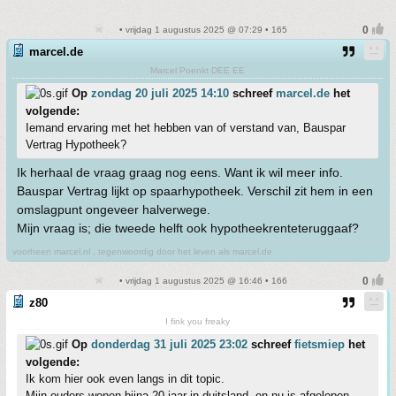
• vrijdag 1 augustus 2025 @ 07:29 • 165
marcel.de
Marcel Poenkt DEE EE
Op
zondag 20 juli 2025 14:10
schreef
marcel.de
het
volgende:
Iemand ervaring met het hebben van of verstand van, Bauspar
Vertrag Hypotheek?
Ik herhaal de vraag graag nog eens. Want ik wil meer info.
Bauspar Vertrag lijkt op spaarhypotheek. Verschil zit hem in een
omslagpunt ongeveer halverwege.
Mijn vraag is; die tweede helft ook hypotheekrenteteruggaaf?
voorheen marcel.nl , tegenwoordig door het leven als marcel.de
• vrijdag 1 augustus 2025 @ 16:46 • 166
z80
I fink you freaky
Op
donderdag 31 juli 2025 23:02
schreef
fietsmiep
het
volgende:
Ik kom hier ook even langs in dit topic.
Mijn ouders wonen bijna 20 jaar in duitsland, en nu is afgelopen