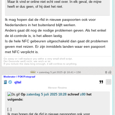
Maar ik vind er online niet echt veel over. In elk geval, de mijne
heeft er dus geen, of hij doet het niet.
Ik mag hopen dat de rfid in nieuwe paspoorten ook voor
Nederlanders in het buitenland blijft werken.
Anders gaat dit nog de nodige problemen geven. Als het enkel
de id-controle is, is het alleen lastig.
Is de hele NFC gebeuren uitgeschakeld dan gaat dit problemen
geven met reizen. Er zijn inmiddels landen waar een paspoort
met NFC verplicht is.
Go away or i will replace you withe a very small shell script.
Der Gesunde weiß nicht, wie reich er ist.
If you torture the data long enough, it will confess to anything.
• zaterdag 5 juli 2025 @ 18:41 • 156
Moderator / FOK!Fotograaf
qltel
Meneer Rewimo
Op
zaterdag 5 juli 2025 18:28
schreef
z80
het
volgende:
[..]
Ik mag hopen dat de rfid in nieuwe paspoorten ook voor