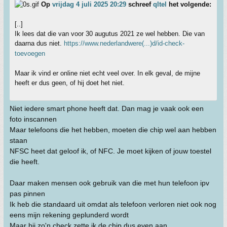
Op
vrijdag 4 juli 2025 20:29
schreef
qltel
het volgende:
[..]
Ik lees dat die van voor 30 augutus 2021 ze wel hebben. Die van
daarna dus niet.
https://www.nederlandwere(...)d/id-check-
toevoegen
Maar ik vind er online niet echt veel over. In elk geval, de mijne
heeft er dus geen, of hij doet het niet.
Niet iedere smart phone heeft dat. Dan mag je vaak ook een
foto inscannen
Maar telefoons die het hebben, moeten die chip wel aan hebben
staan
NFSC heet dat geloof ik, of NFC. Je moet kijken of jouw toestel
die heeft.
Daar maken mensen ook gebruik van die met hun telefoon ipv
pas pinnen
Ik heb die standaard uit omdat als telefoon verloren niet ook nog
eens mijn rekening geplunderd wordt
Maar bij zo'n check zette ik de chip dus even aan