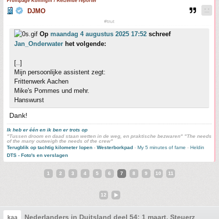
Frontpage Koningin / Reizende reporter
DJMO
#trut
Op
maandag 4 augustus 2025 17:52
schreef
Jan_Onderwater
het volgende:
[..]
Mijn persoonlijke assistent zegt:
Frittenwerk Aachen
Mike's Pommes und mehr.
Hanswurst
Dank!
Ik heb er één en ik ben er trots op
"Tussen droom en daad staan wetten in de weg, en praktische bezwaren" "The needs
of the many outweigh the needs of the crew"
Terugblik op tachtig kilometer lopen
-
Westerborkpad
-
My 5 minutes of fame
-
Heldin
DTS - Foto's en verslagen
1
2
3
4
5
6
7
8
9
10
11
12
Nederlanders in Duitsland deel 54: 1 maart, Steuerzeit !
kaa