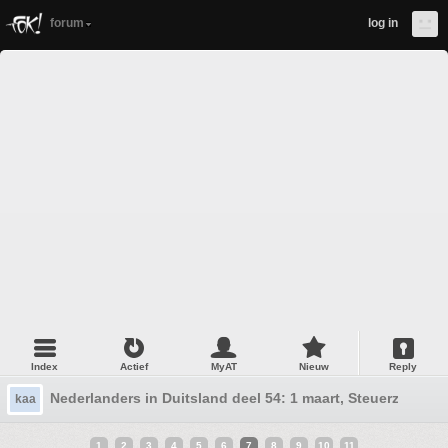
forum
log in
Index
Actief
MyAT
Nieuw
Reply
Nederlanders in Duitsland deel 54: 1 maart, Steuerzeit !
kaa
1
2
3
4
5
6
7
8
9
10
11