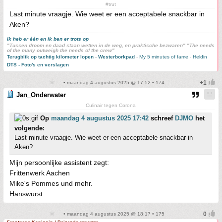
#trut
Last minute vraagje. Wie weet er een acceptabele snackbar in
Aken?
Ik heb er één en ik ben er trots op
"Tussen droom en daad staan wetten in de weg, en praktische bezwaren" "The needs
of the many outweigh the needs of the crew"
Terugblik op tachtig kilometer lopen
-
Westerborkpad
-
My 5 minutes of fame
-
Heldin
DTS - Foto's en verslagen
• maandag 4 augustus 2025 @ 17:52 • 174
Jan_Onderwater
Culinair tegen Corona
Op
maandag 4 augustus 2025 17:42
schreef
DJMO
het
volgende:
Last minute vraagje. Wie weet er een acceptabele snackbar in
Aken?
Mijn persoonlijke assistent zegt:
Frittenwerk Aachen
Mike's Pommes und mehr.
Hanswurst
• maandag 4 augustus 2025 @ 18:17 • 175