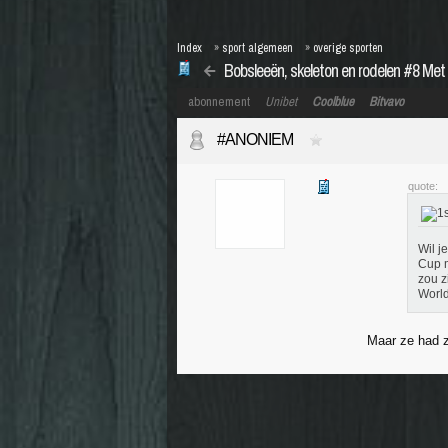
Index
»
sport algemeen
»
overige sporten
Bobsleeën, skeleton en rodelen #8 Me
abonnement
Unibet
Coolblue
Bitvavo
#ANONIEM
quote:
Wil j
Cup m
zou z
Worl
Maar ze had z