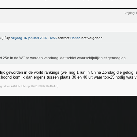
vrijdag 
Op
vrijdag 16 januari 2026 14:55
schreef
Hanca
het volgende:
ijkt 25e in de WC te worden vandaag, dat schiet waarschijnlijk niet genoeg op.
lijk geworden in de world rankings (wel nog 1 run in China Zondag die geldig i
choond kom ik dan ergens tussen plaats 30 en 40 uit waar top-25 nodig was vo
jzigd door #ANONIEM op 16-01-2026 16:46
:47
]