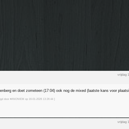
vrijdag 
tenberg en doet zometeen (17:04) ook nog de mixed (laatste kans voor plaatsi
jzigd door #ANONIEM op 16-01-2026 13:26
:44
]
vrijdag 