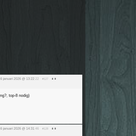
16 januari 2026 @ 13:22
:22
#127
ng?, top-8 nodig)
16 januari 2026 @ 14:31
:46
#128