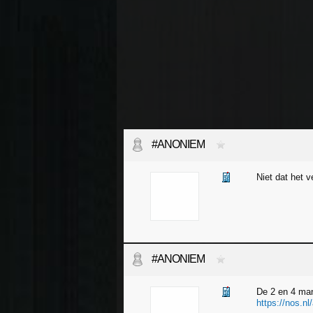
#ANONIEM
Niet dat het 
#ANONIEM
De 2 en 4 man
https://nos.nl