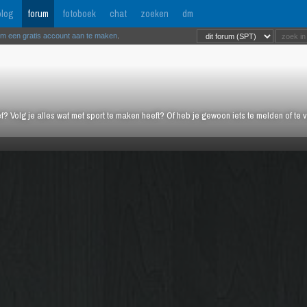
log
forum
fotoboek
chat
zoeken
dm
om een gratis account aan te maken
.
ief? Volg je alles wat met sport te maken heeft? Of heb je gewoon iets te melden of te 