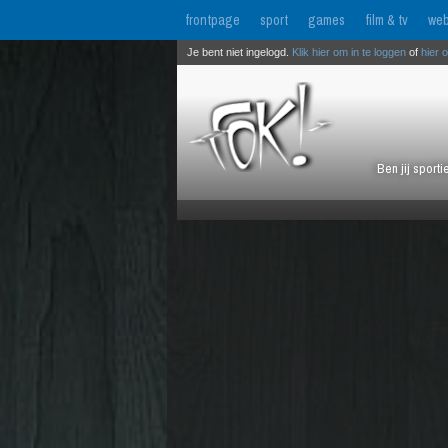
frontpage
sport
games
film & tv
web
Je bent niet ingelogd.
Klik hier om in te loggen
of
hier 
Ben jij sport