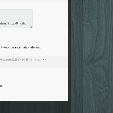
tsing?, top-8 nodig)
 voor de internationale eis.
16 januari 2026 @ 14:36
:39
#129
e.