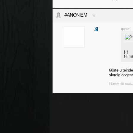
#ANONIEM
quote:
[..]
Hij l
60ste uiteinde
slordig opges
[ Bericht 4% gewi