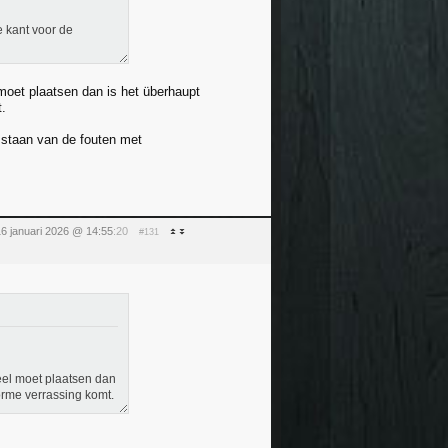
e kant voor de
 moet plaatsen dan is het überhaupt
t.
e staan van de fouten met
16 januari 2026 @ 14:55
:20
#131
ueel moet plaatsen dan
orme verrassing komt.