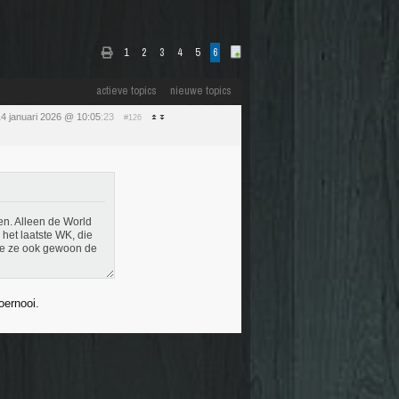
1
2
3
4
5
6
actieve topics
nieuwe topics
4 januari 2026 @ 10:05
:23
#126
en. Alleen de World
het laatste WK, die
ide ze ook gewoon de
oernooi.