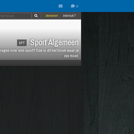
doneren
inbreuk?
Sport Algemeen
SPT
vragen over een sport? Dan is dit het forum waar je
zijn moet.