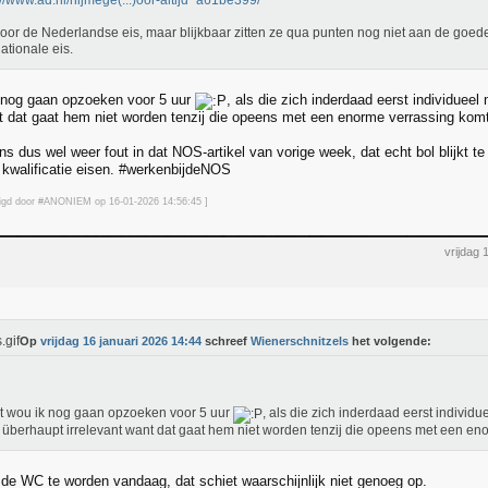
://www.ad.nl/nijmege(...)oor-altijd~a61be399/
oor de Nederlandse eis, maar blijkbaar zitten ze qua punten nog niet aan de goed
nationale eis.
 nog gaan opzoeken voor 5 uur
, als die zich inderdaad eerst individueel
nt dat gaat hem niet worden tenzij die opeens met een enorme verrassing kom
s dus wel weer fout in dat NOS-artikel van vorige week, dat echt bol blijkt t
t kwalificatie eisen. #werkenbijdeNOS
jzigd door #ANONIEM op 16-01-2026 14:56
:45
]
vrijdag 
Op
vrijdag 16 januari 2026 14:44
schreef
Wienerschnitzels
het volgende:
t wou ik nog gaan opzoeken voor 5 uur
, als die zich inderdaad eerst individ
t überhaupt irrelevant want dat gaat hem niet worden tenzij die opeens met een en
in de WC te worden vandaag, dat schiet waarschijnlijk niet genoeg op.