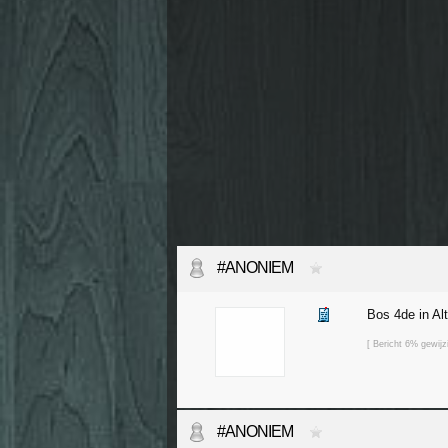
#ANONIEM
Bos 4de in Al
[ Bericht 6% gewi
#ANONIEM