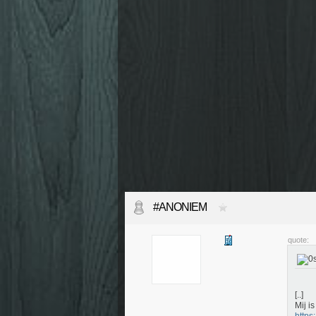
#ANONIEM
quote:
[..]
Mij i