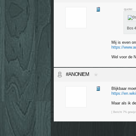
quote:
Bos 4
Mij is even on
https://www.ad
Wel voor de N
#ANONIEM
Blijkbaar moe
https://en.wik
Maar als ik de
[ Bericht 7% gewi