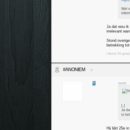
https
Wel v
inter
Ja dat wou ik
irrelevant wa
Stond overigen
betrekking to
[ Bericht 3% gewi
#ANONIEM
quote:
[..]
Ja da
is he
Hij lijkt 25e 