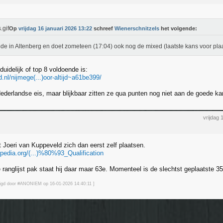
Op
vrijdag 16 januari 2026 13:22
schreef
Wienerschnitzels
het volgende:
de in Altenberg en doet zometeen (17:04) ook nog de mixed (laatste kans voor plaa
duidelijk of top 8 voldoende is:
.nl/nijmege(...)oor-altijd~a61be399/
ederlandse eis, maar blijkbaar zitten ze qua punten nog niet aan de goede kant
vrijdag 
t Joeri van Kuppeveld zich dan eerst zelf plaatsen.
ipedia.org/(...)%80%93_Qualification
 ranglijst pak staat hij daar maar 63e. Momenteel is de slechtst geplaatste 35
jzigd door #ANONIEM op 16-01-2026 14:40
:11
]