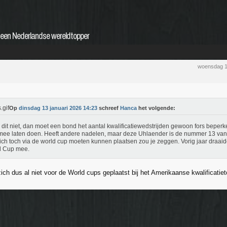
t een Nederlandse wereldtopper
woensdag 1
Op
dinsdag 13 januari 2026 14:23
schreef
Hanca
het volgende:
e dit niet, dan moet een bond het aantal kwalificatiewedstrijden gewoon fors beperk
ee laten doen. Heeft andere nadelen, maar deze Uhlaender is de nummer 13 van 
ich toch via de world cup moeten kunnen plaatsen zou je zeggen. Vorig jaar draa
d Cup mee.
ich dus al niet voor de World cups geplaatst bij het Amerikaanse kwalificatiet