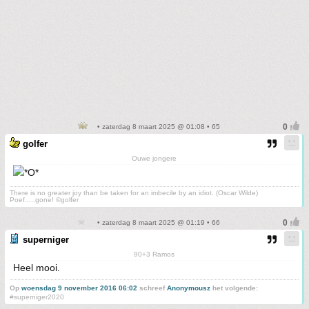
• zaterdag 8 maart 2025 @ 01:08 • 65
golfer
Ouwe jongere
There is no greater joy than be taken for an imbecile by an idiot. (Oscar Wilde)
Poef.....gone! ©golfer
• zaterdag 8 maart 2025 @ 01:19 • 66
superniger
90+3 Ramos
Heel mooi.
Op
woensdag 9 november 2016 06:02
schreef
Anonymousz
het volgende:
#superniger2020