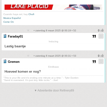
Cuando haya sol, hay
Chufi
Musica Español
Come On
• zaterdag 8 maart 2025 @ 00:19 • 52
Faraday01
Inducing
Lastig baantje
• zaterdag 8 maart 2025 @ 00:31 • 53
Gremen
Eindbaas
Hoeveel komen er nog?
"This is your life and it's ending one minute at a time." - Tyler Durden
"Sand is overrated. It's just tiny, little rocks." - Joel
▼ Advertentie door Refinery89