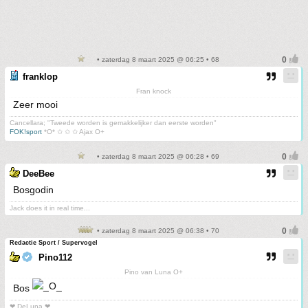
• zaterdag 8 maart 2025 @ 06:25 • 68
franklop
Fran knock
Zeer mooi
Cancellara; "Tweede worden is gemakkelijker dan eerste worden"
FOK!sport
*O* ✩ ✩ ✩ Ajax O+
• zaterdag 8 maart 2025 @ 06:28 • 69
DeeBee
Bosgodin
Jack does it in real time...
• zaterdag 8 maart 2025 @ 06:38 • 70
Redactie Sport / Supervogel
Pino112
Pino van Luna O+
Bos
❤ DeLuna ❤