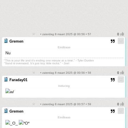
• zaterdag 8 maart 2025 @ 00:56 • 57
Gremen
Eindbaas
Nu
"This is your life and it's ending one minute at a time." - Tyler Durden
"Sand is overrated. It's just tiny, little rocks." - Joel
• zaterdag 8 maart 2025 @ 00:56 • 58
Faraday01
Inducing
• zaterdag 8 maart 2025 @ 00:57 • 59
Gremen
Eindbaas