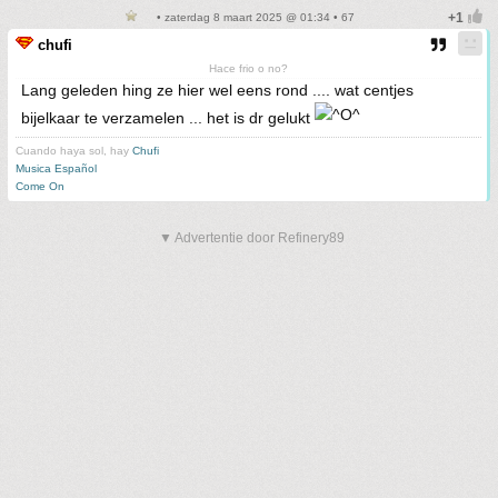
• zaterdag 8 maart 2025 @ 01:34 • 67
chufi
Hace frio o no?
Lang geleden hing ze hier wel eens rond .... wat centjes
bijelkaar te verzamelen ... het is dr gelukt
Cuando haya sol, hay
Chufi
Musica Español
Come On
▼ Advertentie door Refinery89