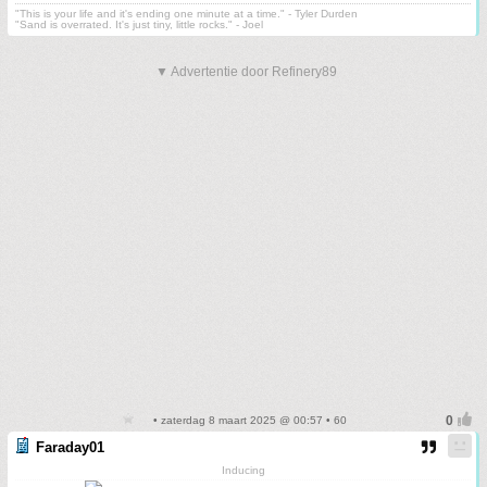
"This is your life and it's ending one minute at a time." - Tyler Durden
"Sand is overrated. It's just tiny, little rocks." - Joel
▼ Advertentie door Refinery89
• zaterdag 8 maart 2025 @ 00:57 • 60
Faraday01
Inducing