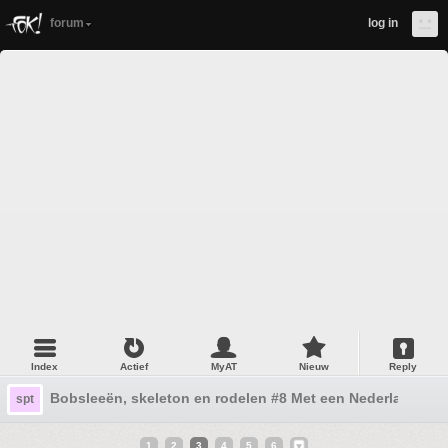
forum
log in
Index
Actief
MyAT
Nieuw
Reply
Bobsleeën, skeleton en rodelen #8 Met een Nederlandse 
spt
1
2
3
4
5
6