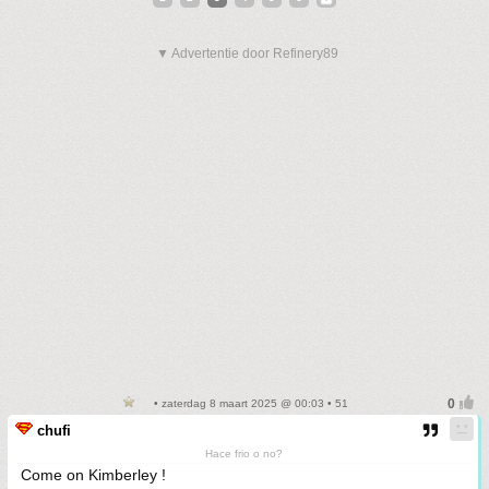
▼ Advertentie door Refinery89
• zaterdag 8 maart 2025 @ 00:03 • 51
chufi
Hace frio o no?
Come on Kimberley !