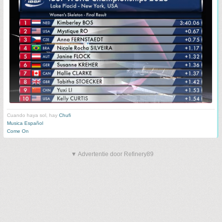
Cuando haya sol, hay
Chufi
Musica Español
Come On
▼ Advertentie door Refinery89