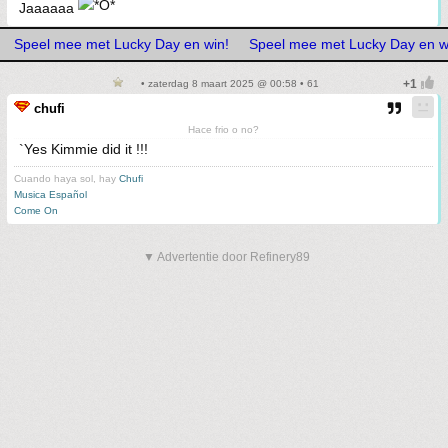
Jaaaaaa
Speel mee met Lucky Day en win!
Speel mee met Lucky Day en w
• zaterdag 8 maart 2025 @ 00:58 • 61
chufi
Hace frio o no?
`Yes Kimmie did it !!!
Cuando haya sol, hay
Chufi
Musica Español
Come On
▼ Advertentie door Refinery89