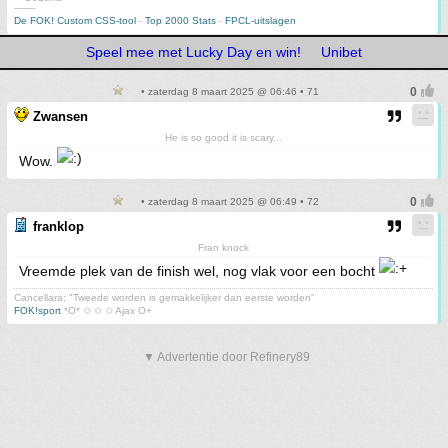
-------
De FOK! Custom CSS-tool
-
Top 2000 Stats
-
FPCL-uitslagen
Speel mee met Lucky Day en win!
Unibet
• zaterdag 8 maart 2025 @ 06:46 • 71
Zwansen
He is so good it is scary...
Wow.
• zaterdag 8 maart 2025 @ 06:49 • 72
franklop
Fran knock
Vreemde plek van de finish wel, nog vlak voor een bocht
Cancellara; "Tweede worden is gemakkelijker dan eerste worden"
FOK!sport
*O* ✩ ✩ ✩ Ajax O+
▼ Advertentie door Refinery89