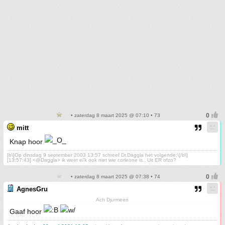
• zaterdag 8 maart 2025 @ 07:10 • 73
mitt
Knap hoor
[b\]Op dinsdag 9 september 2003 13:57 schreef Dr.Daggla het volgende:\[/b\]
[13:57:43] <@Daggla> ik weet ei'k ook niet wie corleone is.. Uit ER ofzo?
• zaterdag 8 maart 2025 @ 07:38 • 74
AgnesGru
Ach Djurmeen
Gaaf hoor