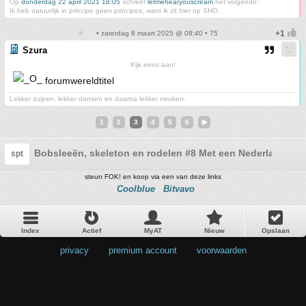
Op
donderdag 22 april 2021 18:05
schreef
letmehearyouscream
het volgende:
Ik heb natuurlijk in principe geen principes, want ik zit hier op SHO.
• zaterdag 8 maart 2025 @ 08:40 • 75
Szura
Kijk eens aan!
forumwereldtitel
Lekker zuipen, lekker dansen en daarna lekker neuken.
1
2
3
4
5
6
Bobsleeën, skeleton en rodelen #8 Met een Nederlandse 
spt
steun FOK! en koop via een van deze links
Coolblue
Bitvavo
Index
Actief
MyAT
Nieuw
Opslaan
privacy
•
premium account
•
voorwaarden