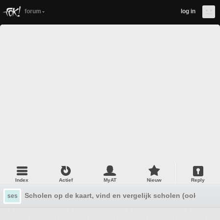
forum
log in
Index
Actief
MyAT
Nieuw
Reply
Scholen op de kaart, vind en vergelijk scholen (ook bijz o
ses