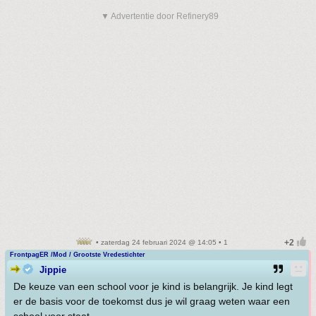
▼ Advertentie door Refinery89
• zaterdag 24 februari 2024 @ 14:05 • 1
FrontpagER /Mod / Grootste Vredestichter
Jippie
De keuze van een school voor je kind is belangrijk. Je kind legt
er de basis voor de toekomst dus je wil graag weten waar een