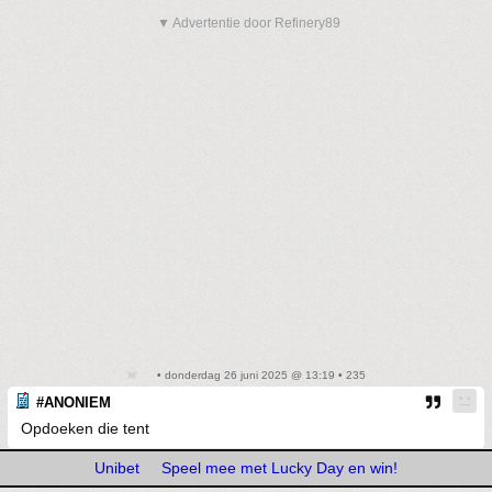
▼ Advertentie door Refinery89
• donderdag 26 juni 2025 @ 13:19 • 235
#ANONIEM
Opdoeken die tent
Unibet
Speel mee met Lucky Day en win!