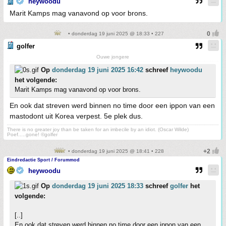
heywoodu
Marit Kamps mag vanavond op voor brons.
• donderdag 19 juni 2025 @ 18:33 • 227
golfer
Ouwe jongere
Op
donderdag 19 juni 2025 16:42
schreef
heywoodu
het volgende:
Marit Kamps mag vanavond op voor brons.
En ook dat streven werd binnen no time door een ippon van een
mastodont uit Korea verpest. 5e plek dus.
There is no greater joy than be taken for an imbecile by an idiot. (Oscar Wilde)
Poef.....gone! ©golfer
• donderdag 19 juni 2025 @ 18:41 • 228
Eindredactie Sport / Forummod
heywoodu
Op
donderdag 19 juni 2025 18:33
schreef
golfer
het
volgende:
[..]
En ook dat streven werd binnen no time door een ippon van een