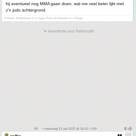
hij eventueel nog MMA gaan doen, wat me veel beter lijkt met
z'n judo achtergrond.
A Robin Redbreast in a Cage Puts all Heaven in a Rage.
▼ Advertentie door Refinery89
• maandag 21 juli 2025 @ 16:42 • 240