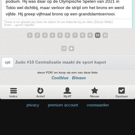
podium. Hij was daar op de Olympische Spelen van 2021 in
Tokio wel dichtbij, maar verloor de strijd om het brons en werd
vijfde. Hij greep vijfmaal brons op een grandslamtoernooi.
There is no greater joy than be taken for an imbecile by an idiot. (Oscar Wilde)
Poef.....gone! ©golfer
1
2
3
4
5
6
7
8
9
10
11
12
Judo #10 Centralisatie maakt de sport kapot
spt
steun FOK! en koop via een van deze links
Coolblue
Bitvavo
Index
Actief
MyAT
Nieuw
Opslaan
privacy
•
premium account
•
voorwaarden