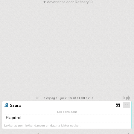
▼ Advertentie door Refinery89
• vrijdag 18 juli 2025 @ 14:08 • 237
Szura
Kijk eens aan!
Flapdrol
Lekker zuipen, lekker dansen en daarna lekker neuken.