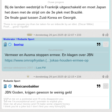
Ouwe jongere
Bij de landen wedstrijd is Frankrijk uitgeschakeld en moet Japan
het doen met de strijd om de 3e plek met Brazilië.
De finale gaat tussen Zuid-Korea en Georgië.
There is no greater joy than be taken for an imbecile by an idiot. (Oscar Wilde)
Poef.....gone! ©golfer
• donderdag 26 juni 2025 @ 12:07 • 233
Moderator / Redactie Sport
borisz
Keurmeester
Vermeer en Ausma stoppen ermee. En klagen over JBN
https://www.omropfryslan.(...)okas-houden-ermee-op
winnaar wielerprono 2007 :)
Last.FM
• donderdag 26 juni 2025 @ 12:15 • 234
Redactie Sport
Mexicanobakker
JBN Goden, krijgen gewoon te weinig geld
\[i\]Put me on a pedestal and I'll only disappoint you
Tell me I'm exceptional and I promise to exploit you
Give me all your money and I'll make some origami honey
I think you're a joke but I don't find you very funny\[/i\]