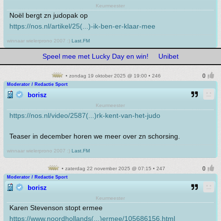
Keurmeester
Noël bergt zn judopak op
https://nos.nl/artikel/25(...)-ik-ben-er-klaar-mee
winnaar wielerprono 2007 :)
Last.FM
Speel mee met Lucky Day en win!
Unibet
• zondag 19 oktober 2025 @ 19:00 • 246
Moderator / Redactie Sport
borisz
Keurmeester
https://nos.nl/video/2587(...)rk-kent-van-het-judo
Teaser in december horen we meer over zn schorsing.
winnaar wielerprono 2007 :)
Last.FM
• zaterdag 22 november 2025 @ 07:15 • 247
Moderator / Redactie Sport
borisz
Keurmeester
Karen Stevenson stopt ermee
https://www.noordhollands(...)ermee/105686156.html