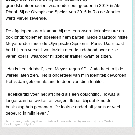
grandslamtoernooien, waaronder een gouden in 2019 in Abu
Dhabi. Bij de Olympische Spelen van 2016 in Rio de Janeiro
werd Meyer zevende.
De afgelopen jaren kampte hij met een zware knieblessure en
ook longproblemen speelden hem parten. Mede daardoor miste
Meyer onder meer de Olympische Spelen in Parijs. Daarnaast
had hij een verschil van inzicht met de judobond over de te
varen koers, waardoor hij zonder trainer kwam te zitten.
"Het is heel dubbel", zegt Meyer, tegen AD. "Judo heeft mij de
wereld laten zien. Het is onderdeel van mijn identiteit geworden.
Het is dan gek om afstand te doen van die identiteit."
Tegelijkertijd voelt het afscheid als een opluchting. "Ik was al
langer aan het wikken en wegen. Ik ben blij dat ik nu de
beslissing heb genomen. De laatste anderhalf jaar is er veel
gebeurd in mijn leven."
There is no greater joy than be taken for an imbecile by an idiot. (Oscar Wilde)
Poef.....gone! ©golfer