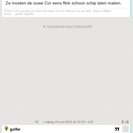
Ze moeten de ouwe Cor eens flink schoon schip laten maken.
There is no greater joy than be taken for an imbecile by an idiot. (Oscar Wilde)
Poef.....gone! ©golfer
▼ Advertentie door Refinery89
• vrijdag 20 juni 2025 @ 15:53 • 232
golfer