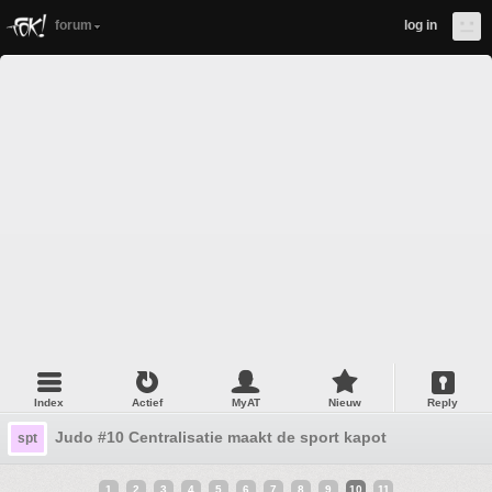
forum
log in
Index
Actief
MyAT
Nieuw
Reply
Judo #10 Centralisatie maakt de sport kapot
spt
1
2
3
4
5
6
7
8
9
10
11