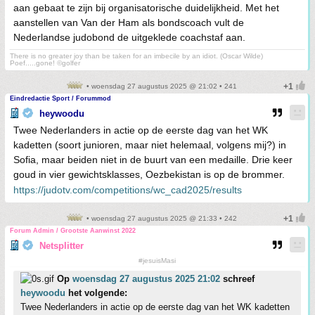
aan gebaat te zijn bij organisatorische duidelijkheid. Met het
aanstellen van Van der Ham als bondscoach vult de
Nederlandse judobond de uitgeklede coachstaf aan.
There is no greater joy than be taken for an imbecile by an idiot. (Oscar Wilde)
Poef.....gone! ©golfer
• woensdag 27 augustus 2025 @ 21:02 • 241
Eindredactie Sport / Forummod
heywoodu
Twee Nederlanders in actie op de eerste dag van het WK
kadetten (soort junioren, maar niet helemaal, volgens mij?) in
Sofia, maar beiden niet in de buurt van een medaille. Drie keer
goud in vier gewichtsklasses, Oezbekistan is op de brommer.
https://judotv.com/competitions/wc_cad2025/results
• woensdag 27 augustus 2025 @ 21:33 • 242
Forum Admin / Grootste Aanwinst 2022
Netsplitter
#jesuisMasi
Op
woensdag 27 augustus 2025 21:02
schreef
heywoodu
het volgende:
Twee Nederlanders in actie op de eerste dag van het WK kadetten