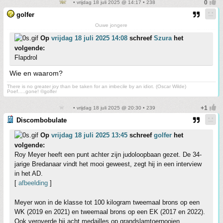
• vrijdag 18 juli 2025 @ 14:17 • 238
golfer
Ouwe jongere
Op
vrijdag 18 juli 2025 14:08
schreef
Szura
het
volgende:
Flapdrol
Wie en waarom?
There is no greater joy than be taken for an imbecile by an idiot. (Oscar Wilde)
Poef.....gone! ©golfer
• vrijdag 18 juli 2025 @ 20:30 • 239
Discombobulate
Op
vrijdag 18 juli 2025 13:45
schreef
golfer
het
volgende:
Roy Meyer heeft een punt achter zijn judoloopbaan gezet. De 34-
jarige Bredanaar vindt het mooi geweest, zegt hij in een interview
in het AD.
[
afbeelding
]
Meyer won in de klasse tot 100 kilogram tweemaal brons op een
WK (2019 en 2021) en tweemaal brons op een EK (2017 en 2022).
Ook veroverde hij acht medailles op grandslamtoernooien,