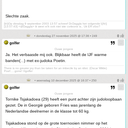
Slechte zaak.
[b\]Op dinsdag 9 september 2003 13:57 schreef Dr.Daggla het volgende:\[/b\]
[13:57:43] <@Daggla> ik weet ei'k ook niet wie corleone is.. Uit ER ofzo?
• donderdag 27 november 2025 @ 17:36 • 249
golfer
Ouwe jongere
Ja. Het verbaasde mij ook. Blijkbaar heeft de IJF warme
banden(...) met ex-judoka Poetin.
There is no greater joy than be taken for an imbecile by an idiot. (Oscar Wilde)
Poef.....gone! ©golfer
• woensdag 10 december 2025 @ 16:37 • 250
golfer
Ouwe jongere
Tornike Tsjakadoea (29) heeft een punt achter zijn judoloopbaan
gezet. De in Georgië geboren Fries was jarenlang de
Nederlandse deelnemer in de klasse tot 60 kg.
Tsjakadoea stond op de grote toernooien nimmer op het