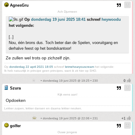
AgnesGru
Ach Djurmeen
Op
donderdag 19 juni 2025 18:41
schreef
heywoodu
het volgende:
[..]
Nou, één brons dus. Toch beter dan de Spelen, vooruitgang en
derhalve feest op het bondskantoor!
Ze zullen wel trots op zichzelf zijn.
Op
donderdag 22 april 2021 18:05
schreef
letmehearyouscream
het volgende:
Ik heb natuurlijk in principe geen principes, want ik zit hier op SHO.
• donderdag 19 juni 2025 @ 19:25 • 230
Szura
Kijk eens aan!
Opdoeken
Lekker zuipen, lekker dansen en daarna lekker neuken.
• donderdag 19 juni 2025 @ 22:06 • 231
golfer
Ouwe jongere