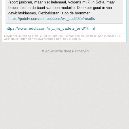
(soort junioren, maar niet helemaal, volgens mij?) in Sofia, maar
beiden niet in de buurt van een medaille. Drie keer goud in vier
gewichtsklasses, Oezbekistan is op de brommer.
https://judotv.com/competitions/wc_cad2025/results
https://www.reddit.com/r/(...)rs_cadets_and/?tl=nl
OxygeneFRL-vrijdag 8 mei 2020 @ 08:52:59: Ik had een pleuris hekel aan je maar nu ik
weet dat je tegen een vuurwerkverbod ben, hou ik van je.
▼ Advertentie door Refinery89