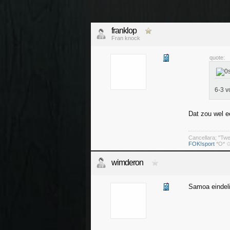
franklop
Fran knock
quote:
6-3 v
Dat zou wel ee
Cancellara; "Tw
FOK!sport
*O* ✩
wimderon
Samoa eindeli