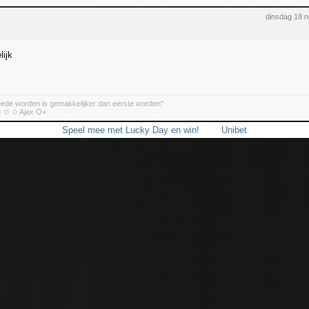
dinsdag 18 
lijk
eede worden is gemakkelijker dan eerste worden"
 ✩ ✩ Ajax O+
Speel mee met Lucky Day en win!
Unibet