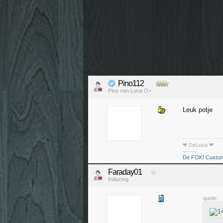
Pino112
Pino van Luna O+
Leuk potje
❤ DeLuna ❤
-------
De FOK! Custom
Faraday01
Inducing
quote: