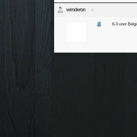
wimderon
6-3 voor Belgi