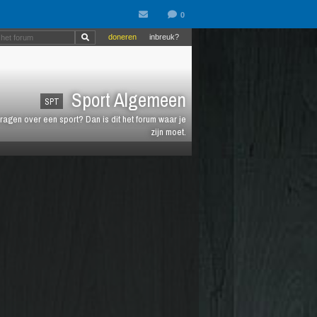
doneren
inbreuk?
Sport Algemeen
SPT
vragen over een sport? Dan is dit het forum waar je
zijn moet.