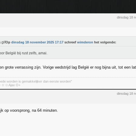
dinsdag 18 
Op
dinsdag 18 november 2025 17:17
schreef
wimderon
het volgende:
oor België bij rust zelfs, amai.
n grote verrassing zijn. Vorige wedstrijd lag België er nog bijna uit, tot een lat
eede worden is gemakkelijker dan eerste worden"
 ✩ ✩ Ajax O+
dinsdag 18 
jk op voorsprong, na 64 minuten.