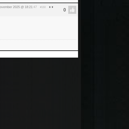
november 2025 @ 18:21
:47
#160