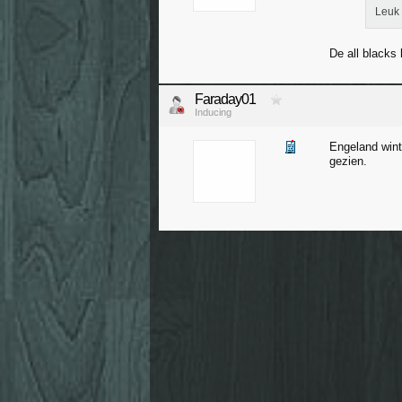
Leuk 
De all blacks
Faraday01
Inducing
Engeland wint 
gezien.