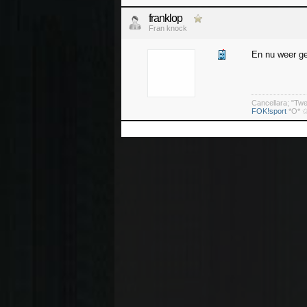
franklop
Fran knock
En nu weer ge
Cancellara; "Tw
FOK!sport
*O* ✩