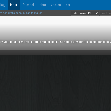
log
forum
fotoboek
chat
zoeken
dm
om een gratis account aan te maken
.
ief? Volg je alles wat met sport te maken heeft? Of heb je gewoon iets te melden of te 