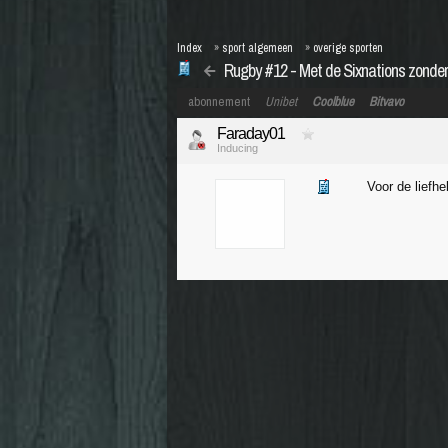
Index
»
sport algemeen
»
overige sporten
Rugby #12 - Met de Sixnations zonder
abonnement
Unibet
Coolblue
Bitvavo
Faraday01
Inducing
Voor de liefh