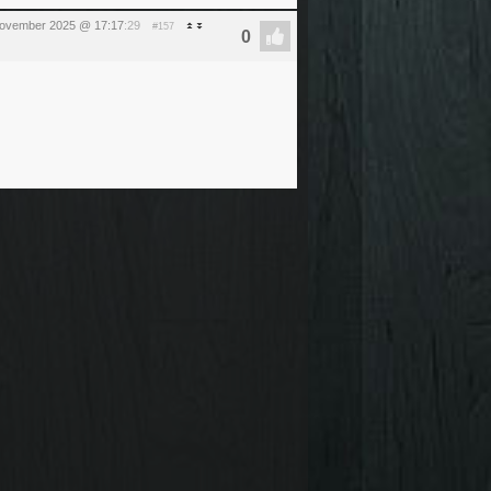
november 2025 @ 17:17
:29
#157