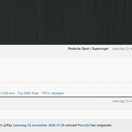
Redactie Sport / Supervogel
zaterdag 15 
 CSS-tool
-
Top 2000 Stats
-
FPCL-uitslagen
zaterdag 15 
Op
zaterdag 15 november 2025 17:26
schreef
Pino112
het volgende: