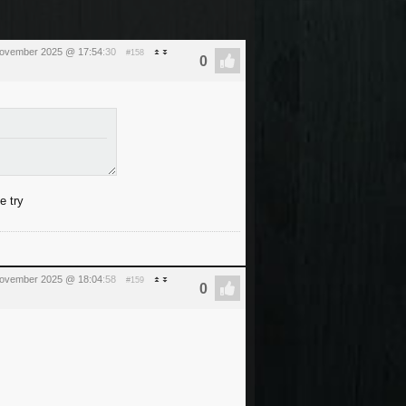
november 2025 @ 17:54
:30
#158
e try
november 2025 @ 18:04
:58
#159