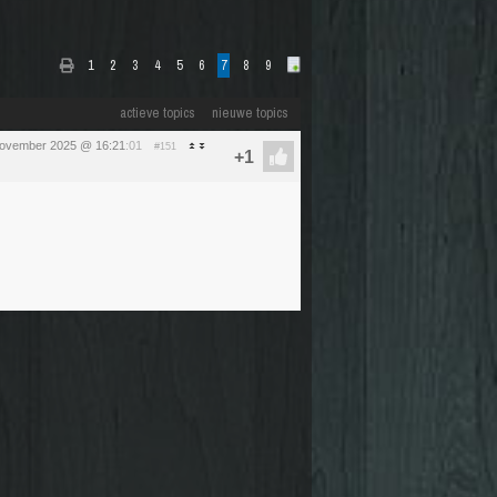
1
2
3
4
5
6
7
8
9
actieve topics
nieuwe topics
november 2025 @ 16:21
:01
#151