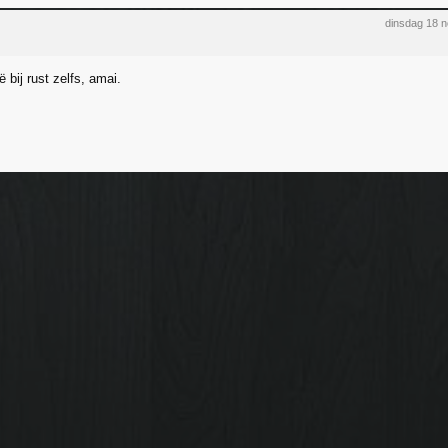
dinsdag 18 
ë bij rust zelfs, amai.