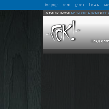
frontpage
sport
games
film & tv
web
Je bent niet ingelogd.
Klik hier om in te loggen
of
hier 
Ben jij sport