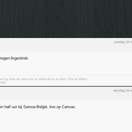
zondag 16 
tegen Argentinië.
er joy than be taken for an imbecile by an idiot. (Oscar Wilde)
olfer
dinsdag 18 
en half uur bij Samoa-België, live op Canvas.