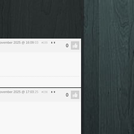
november 2025 @ 16:09
:03
#155
november 2025 @ 17:03
:25
#156