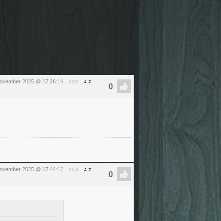
november 2025 @ 17:26
:19
#152
november 2025 @ 17:44
:17
#153