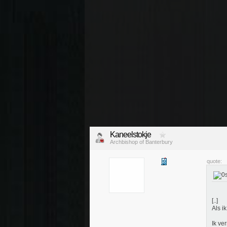
Kaneelstokje
Archbishop of Banterbury
quote:
[..]
Als i
Ik ve