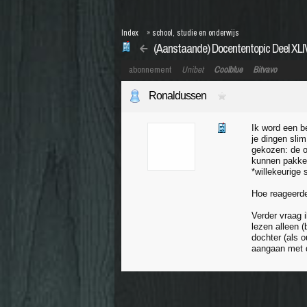
Index
»
school, studie en onderwijs
(Aanstaande) Docententopic Deel XLI
abonnement
Unibet
Coolblue
Bitvavo
Ronaldussen
Ik word een b
je dingen slim
gekozen: de o
kunnen pakken.
*willekeurige 
Hoe reageerde 
Verder vraag 
lezen alleen 
dochter (als o
aangaan met d