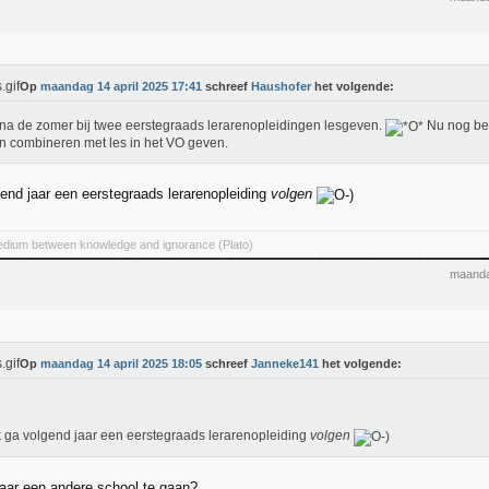
Op
maandag 14 april 2025 17:41
schreef
Haushofer
het volgende:
 na de zomer bij twee eerstegraads lerarenopleidingen lesgeven.
Nu nog bed
en combineren met les in het VO geven.
gend jaar een eerstegraads lerarenopleiding
volgen
medium between knowledge and ignorance (Plato)
maanda
Op
maandag 14 april 2025 18:05
schreef
Janneke141
het volgende:
k ga volgend jaar een eerstegraads lerarenopleiding
volgen
aar een andere school te gaan?