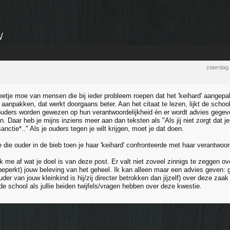
V
zaterdag
eetje moe van mensen die bij ieder probleem roepen dat het 'keihard' aangep
 aanpakken, dat werkt doorgaans beter. Aan het citaat te lezen, lijkt de schoo
uders worden gewezen op hun verantwoordelijkheid én er wordt advies gegeve
 Daar heb je mijns inziens meer aan dan teksten als "Als jij niet zorgt dat je
sanctie*.." Als je ouders tegen je wilt krijgen, moet je dat doen.
die ouder in de bieb toen je haar 'keihard' confronteerde met haar verantwoor
ik me af wat je doel is van deze post. Er valt niet zoveel zinnigs te zeggen o
(beperkt) jouw beleving van het geheel. Ik kan alleen maar een advies geven: 
uder van jouw kleinkind is hij/zij directer betrokken dan jijzelf) over deze za
e school als jullie beiden twijfels/vragen hebben over deze kwestie.