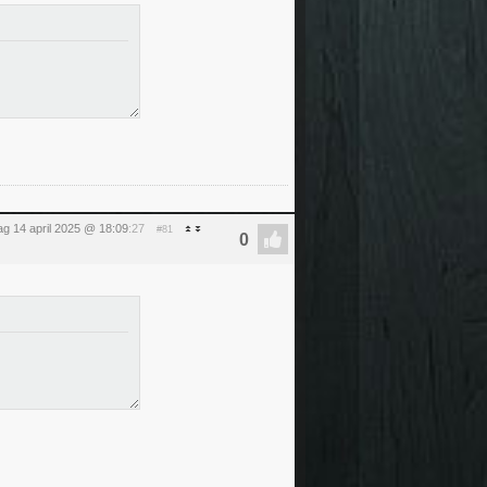
g 14 april 2025 @ 18:09
:27
#81