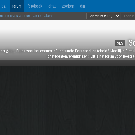
log
forum
fotoboek
chat
zoeken
dm
om een gratis account aan te maken
.
Sc
SES
brugklas, Frans voor het examen of een studie Personeel en Arbeid? Moeilijke formul
of studentenverenigingen? Dit is het forum voor leerkrac