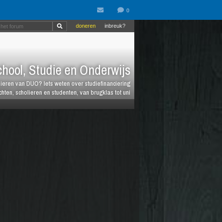
doneren
inbreuk?
hool, Studie en Onderwijs
ieren van DUO? Iets weten over studiefinanciering
hten, scholieren en studenten, van brugklas tot uni