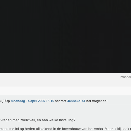
maanda
Op
maandag 14 april 2025 18:16
schreef
Janneke141
het volgende:
k vragen mag: welk vak, en aan welke instelling?
rmaak me tot op heden uitstekend in de bovenbouw van het vmbo. Maar ik kijk ook 