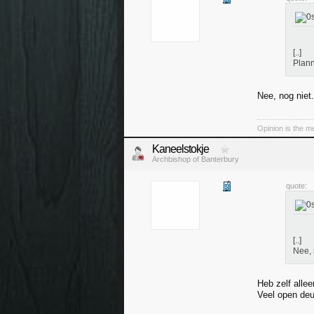
[..]
Plann
Nee, nog niet.
Opinion is the 
Kaneelstokje
Archbishop of Banterbury
quote:
[..]
Nee, 
Heb zelf alle
Veel open deur