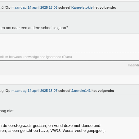
Op
maandag 14 april 2025 18:06
schreef
Kaneelstokje
het volgende:
en om naar een andere school te gaan?
medium between knowledge and ignorance (Plato)
maanda
Op
maandag 14 april 2025 18:07
schreef
Janneke141
het volgende:
nog niet.
en de eerstegraads gedaan, en vond deze niet denderend.
en, alleen gericht op havo, VWO. Vooral veel eigenpijperij.