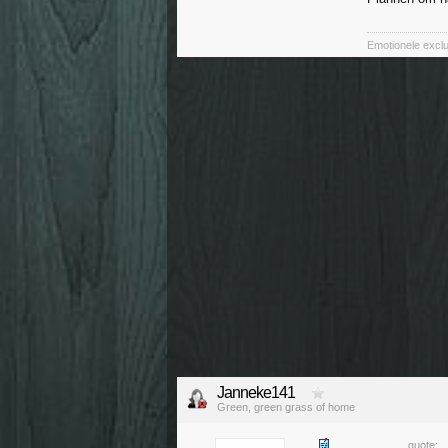
Emotionele exclu
Janneke141
Green, green grass of home
quote: