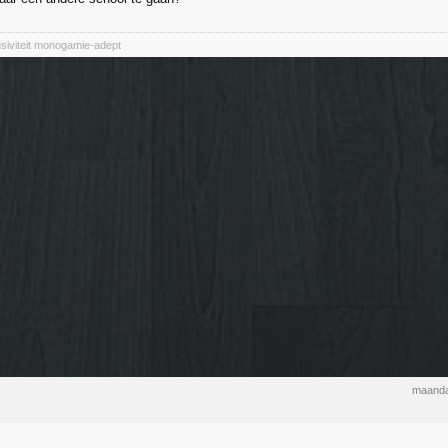
siviteit monogamie-adept
maanda