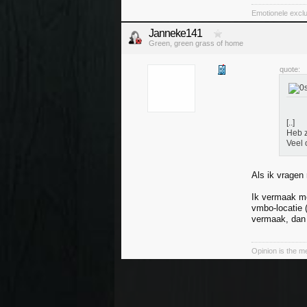
Emotionele exclu
Janneke141
Green, green grass of home
quote:
[..]
Heb z
Veel 
Als ik vragen
Ik vermaak me
vmbo-locatie 
vermaak, dan 
Opinion is the 