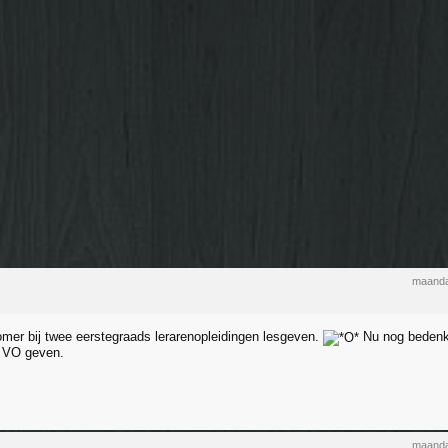
maanda
omer bij twee eerstegraads lerarenopleidingen lesgeven.
Nu nog bedenke
t VO geven.
maanda