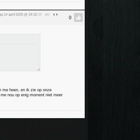
g 14 april 2025 @ 18:16
:34
#82
m me heen, en ik zie op onze
 ik me nou op enig moment niet meer