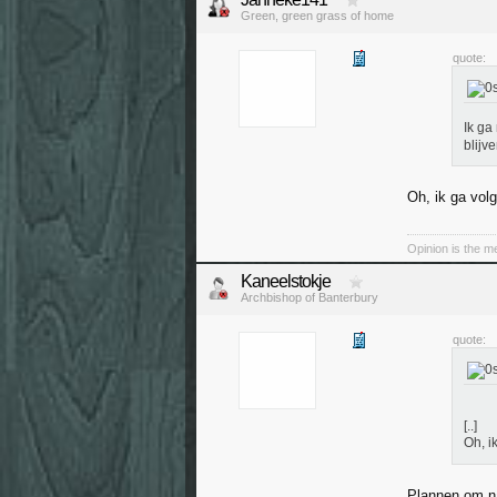
Green, green grass of home
quote:
Ik ga
blijv
Oh, ik ga vol
Opinion is the 
Kaneelstokje
Archbishop of Banterbury
quote:
[..]
Oh, i
Plannen om n