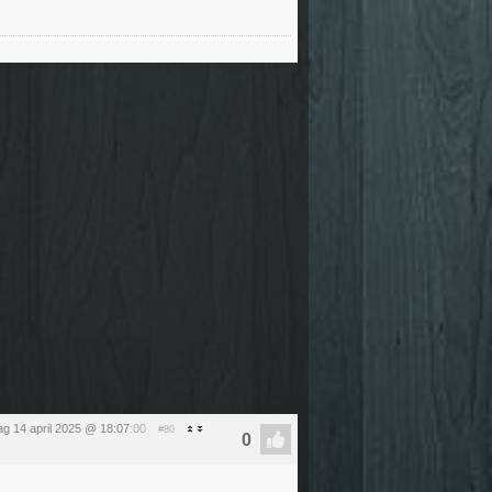
g 14 april 2025 @ 18:07
:00
#80