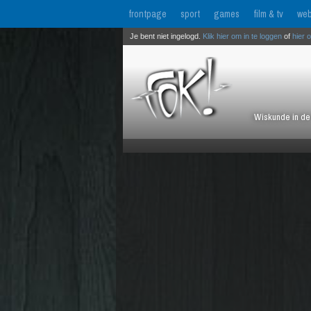
frontpage
sport
games
film & tv
web
Je bent niet ingelogd.
Klik hier om in te loggen
of
hier 
Wiskunde in de 