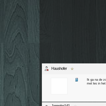
Haushofer
Ik ga na de z
met les in he
Janneke141