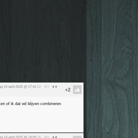
g 14 april 2025 @ 17:41
:52
#77
n of ik dat wil blijven combineren
g 14 april 2025 @ 18:05
:26
#78