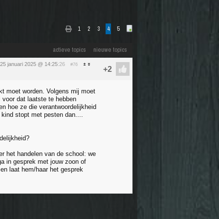
1
2
3
4
5
actieve topics
nieuwe topics
 25 januari 2025 @ 14:25
:26
#76
akt moet worden. Volgens mij moet
l voor dat laatste te hebben
n hoe ze die verantwoordelijkheid
 kind stopt met pesten dan....
delijkheid?
ver het handelen van de school: we
ga in gesprek met jouw zoon of
ak en laat hem/haar het gesprek