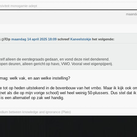
siviteit monogamie-adept
maanda
Op
maandag 14 april 2025 18:09
schreef
Kaneelstokje
het volgende:
elf alleen de eerstegraads gedaan, en vond deze niet denderend.
open deuren, alleen gericht op havo, VWO. Vooral veel eigenpijperij.
 mag: welk vak, en aan welke instelling?
 tot op heden uitstekend in de bovenbouw van het vmbo. Maar ik kijk ook o
(net als die op mijn vorige school) wel heel weinig 50-plussers. Dus stel dat
is een alternatief op zak wel handig.
medium between knowledge and ignorance (Plato)