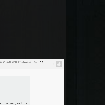
g 14 april 2025 @ 18:22
:12
#83
om me heen, en ik zie