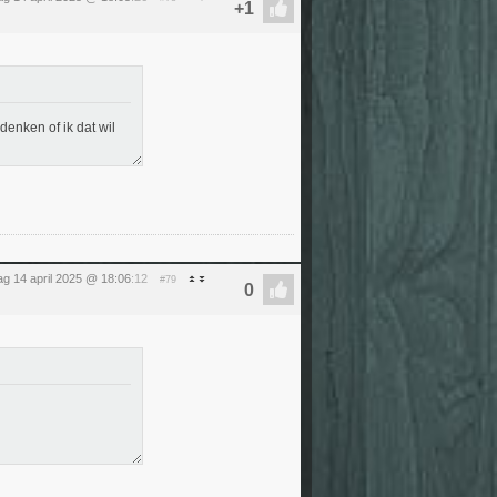
enken of ik dat wil
g 14 april 2025 @ 18:06
:12
#79