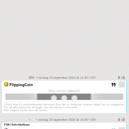
• zondag 15 september 2024 @ 14:30 • 207
FlippingCoin
Weer zo'n kut millennial.
I think that it’s extraordinarily important that we in computer science keep fun in computing
For all who deny the struggle, the triumphant overcome
Met zwijgen kruist men de duivel
• zondag 15 september 2024 @ 14:40 • 208
FOK!-Schrikkelbaas