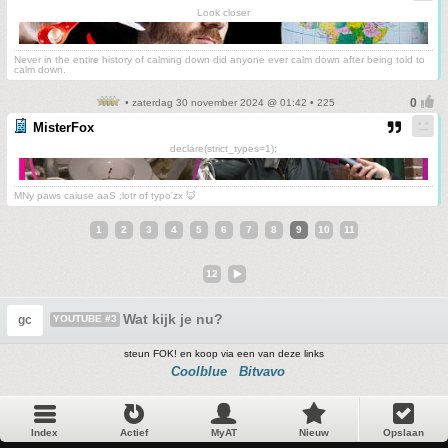
Look closer
Never in the entire history of calming down did anyone ever calm down after being told to
calm down.
• zaterdag 30 november 2024 @ 01:42 • 225
MisterFox
declare(strict_types=1);
MNy paws caiuse aaS ;lotr of typo'zx 🦊
1
2
3
4
5
6
7
8
9
10
11
12
Wat kijk je nu?
gc
YOUTUBE #3
steun FOK! en koop via een van deze links
Coolblue
Bitvavo
Index
Actief
MyAT
Nieuw
Opslaan