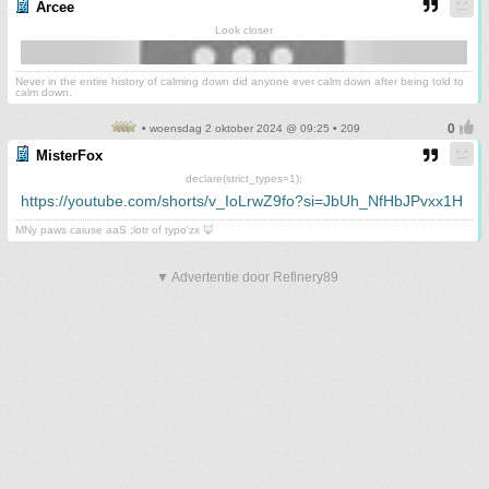
Arcee
Look closer
Never in the entire history of calming down did anyone ever calm down after being told to
calm down.
• woensdag 2 oktober 2024 @ 09:25 • 209
MisterFox
declare(strict_types=1);
https://youtube.com/shorts/v_IoLrwZ9fo?si=JbUh_NfHbJPvxx1H
MNy paws caiuse aaS ;lotr of typo'zx 🦊
▼ Advertentie door Refinery89