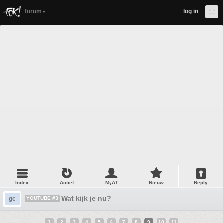
forum
log in
Index
Actief
MyAT
Nieuw
Reply
Wat kijk je nu?
gc
YOUTUBE #3
1
2
3
4
5
6
7
8
9
10
11