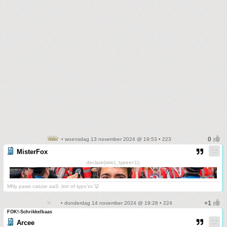
• woensdag 13 november 2024 @ 19:53 • 223
MisterFox
declare(strict_types=1);
MNy paws caiuse aaS ;lotr of typo'zx 🦊
• donderdag 14 november 2024 @ 19:28 • 224
FOK!-Schrikkelbaas
Arcee