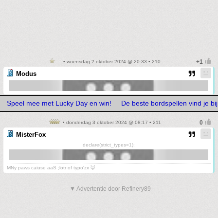
• woensdag 2 oktober 2024 @ 20:33 • 210
Modus
Speel mee met Lucky Day en win!
De beste bordspellen vind je b
• donderdag 3 oktober 2024 @ 08:17 • 211
MisterFox
declare(strict_types=1);
MNy paws caiuse aaS ;lotr of typo'zx 🦊
▼ Advertentie door Refinery89