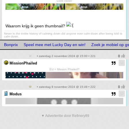
Look closer
Waarom krijg ik geen thumbnail?
Never in the entire history of calming down did anyone ever calm down after being told to
calm down.
Bonprix
Speel mee met Lucky Day en win!
Zoek je mobiel op 
• zaterdag 2 november 2024 @ 15:00 • 221
MissionPhailed
EU = Mission Phailed?
• zaterdag 9 november 2024 @ 15:49 • 222
Modus
▼ Advertentie door Refinery89