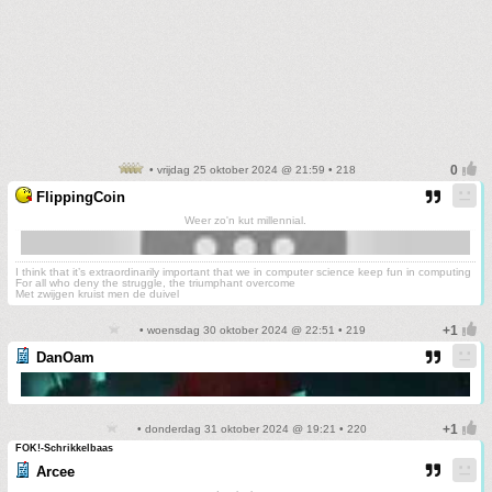
• vrijdag 25 oktober 2024 @ 21:59 • 218
FlippingCoin
Weer zo'n kut millennial.
I think that it’s extraordinarily important that we in computer science keep fun in computing
For all who deny the struggle, the triumphant overcome
Met zwijgen kruist men de duivel
• woensdag 30 oktober 2024 @ 22:51 • 219
DanOam
• donderdag 31 oktober 2024 @ 19:21 • 220
FOK!-Schrikkelbaas
Arcee