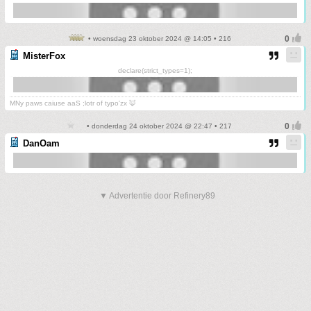
• woensdag 23 oktober 2024 @ 14:05 • 216
MisterFox
declare(strict_types=1);
MNy paws caiuse aaS ;lotr of typo'zx 🦊
• donderdag 24 oktober 2024 @ 22:47 • 217
DanOam
▼ Advertentie door Refinery89