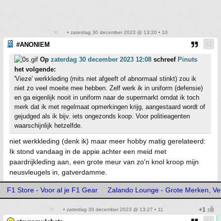
• zaterdag 30 december 2023 @ 13:20 • 10
#ANONIEM
Op
zaterdag 30 december 2023 12:08
schreef
Pinuts
het volgende:
'Vieze' werkkleding (mits niet afgeeft of abnormaal stinkt) zou ik
niet zo veel moeite mee hebben. Zelf werk ik in uniform (defensie)
en ga eigenlijk nooit in uniform naar de supermarkt omdat ik toch
merk dat ik met regelmaat opmerkingen krijg, aangestaard wordt of
gejudged als ik bijv. iets ongezonds koop. Voor politieagenten
waarschijnlijk hetzelfde.
niet werkkleding (denk ik) maar meer hobby matig gerelateerd:
Ik stond vandaag in de appie achter een meid met
paardrijkleding aan, een grote meur van zo'n knol kroop mijn
neusvleugels in, gatverdamme.
F1 Store - Voor al je F1 Gear
Zalando Lounge - Grote Merken, Vee
• zaterdag 30 december 2023 @ 13:27 • 11