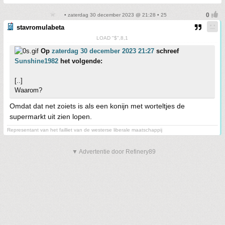
• zaterdag 30 december 2023 @ 21:28 • 25
stavromulabeta
LOAD "$",8,1
Op
zaterdag 30 december 2023 21:27
schreef
Sunshine1982
het volgende:
[..]
Waarom?
Omdat dat net zoiets is als een konijn met worteltjes de
supermarkt uit zien lopen.
Representant van het failliet van de westerse liberale maatschappij
▼ Advertentie door Refinery89