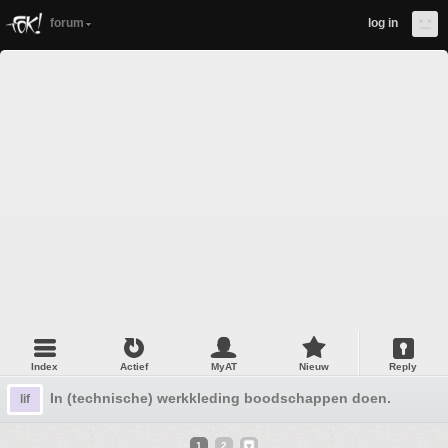
forum
log in
Index
Actief
MyAT
Nieuw
Reply
In (technische) werkkleding boodschappen doen.
lif
1
2