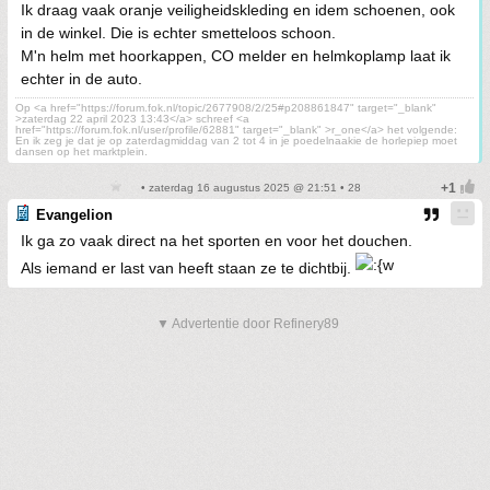
Ik draag vaak oranje veiligheidskleding en idem schoenen, ook
in de winkel. Die is echter smetteloos schoon.
M'n helm met hoorkappen, CO melder en helmkoplamp laat ik
echter in de auto.
Op <a href="https://forum.fok.nl/topic/2677908/2/25#p208861847" target="_blank"
>zaterdag 22 april 2023 13:43</a> schreef <a
href="https://forum.fok.nl/user/profile/62881" target="_blank" >r_one</a> het volgende:
En ik zeg je dat je op zaterdagmiddag van 2 tot 4 in je poedelnaakie de horlepiep moet
dansen op het marktplein.
• zaterdag 16 augustus 2025 @ 21:51 • 28
Evangelion
Ik ga zo vaak direct na het sporten en voor het douchen.
Als iemand er last van heeft staan ze te dichtbij.
▼ Advertentie door Refinery89