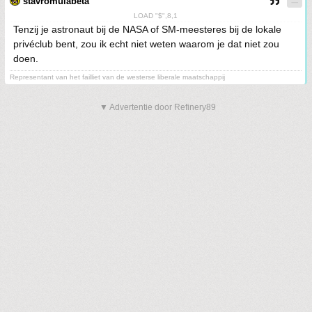
stavromulabeta
LOAD "$",8,1
Tenzij je astronaut bij de NASA of SM-meesteres bij de lokale
privéclub bent, zou ik echt niet weten waarom je dat niet zou
doen.
Representant van het failliet van de westerse liberale maatschappij
▼ Advertentie door Refinery89