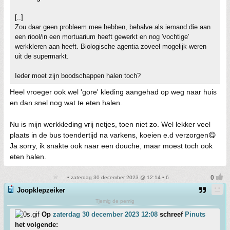
[..]
Zou daar geen probleem mee hebben, behalve als iemand die aan
een riool/in een mortuarium heeft gewerkt en nog 'vochtige'
werkkleren aan heeft. Biologische agentia zoveel mogelijk weren
uit de supermarkt.
Ieder moet zijn boodschappen halen toch?
Heel vroeger ook wel 'gore' kleding aangehad op weg naar huis
en dan snel nog wat te eten halen.
Nu is mijn werkkleding vrij netjes, toen niet zo. Wel lekker veel
plaats in de bus toendertijd na varkens, koeien e.d verzorgen😋
Ja sorry, ik snakte ook naar een douche, maar moest toch ook
eten halen.
• zaterdag 30 december 2023 @ 12:14 • 6
Joopklepzeiker
Tjemig de pemig
Op
zaterdag 30 december 2023 12:08
schreef
Pinuts
het volgende: