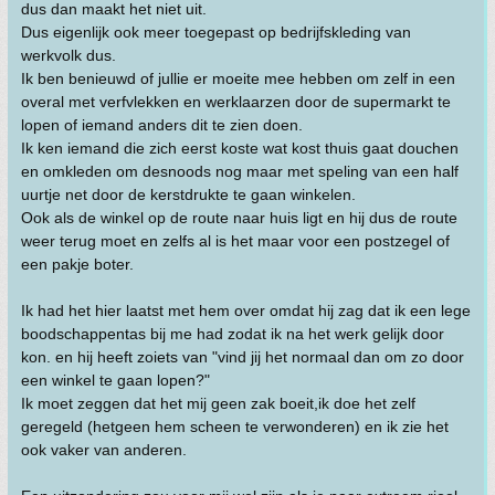
dus dan maakt het niet uit.
Dus eigenlijk ook meer toegepast op bedrijfskleding van
werkvolk dus.
Ik ben benieuwd of jullie er moeite mee hebben om zelf in een
overal met verfvlekken en werklaarzen door de supermarkt te
lopen of iemand anders dit te zien doen.
Ik ken iemand die zich eerst koste wat kost thuis gaat douchen
en omkleden om desnoods nog maar met speling van een half
uurtje net door de kerstdrukte te gaan winkelen.
Ook als de winkel op de route naar huis ligt en hij dus de route
weer terug moet en zelfs al is het maar voor een postzegel of
een pakje boter.
Ik had het hier laatst met hem over omdat hij zag dat ik een lege
boodschappentas bij me had zodat ik na het werk gelijk door
kon. en hij heeft zoiets van "vind jij het normaal dan om zo door
een winkel te gaan lopen?"
Ik moet zeggen dat het mij geen zak boeit,ik doe het zelf
geregeld (hetgeen hem scheen te verwonderen) en ik zie het
ook vaker van anderen.