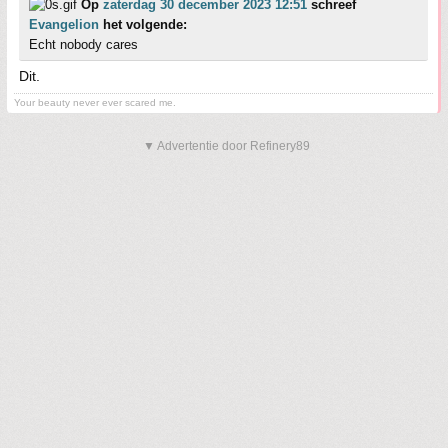
Op
zaterdag 30 december 2023 12:51
schreef
Evangelion
het volgende:
Echt nobody cares
Dit.
Your beauty never ever scared me.
▼ Advertentie door Refinery89