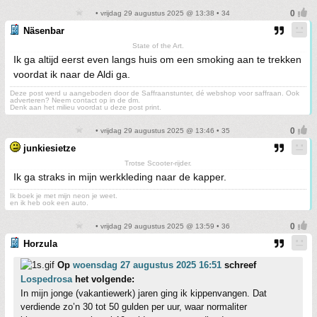
• vrijdag 29 augustus 2025 @ 13:38 • 34
Näsenbar
State of the Art.
Ik ga altijd eerst even langs huis om een smoking aan te trekken
voordat ik naar de Aldi ga.
Deze post werd u aangeboden door de Saffraanstunter, dé webshop voor saffraan. Ook
adverteren? Neem contact op in de dm.
Denk aan het milieu voordat u deze post print.
• vrijdag 29 augustus 2025 @ 13:46 • 35
junkiesietze
Trotse Scooter-rijder.
Ik ga straks in mijn werkkleding naar de kapper.
Ik boek je met mijn neon je weet.
en ik heb ook een auto.
• vrijdag 29 augustus 2025 @ 13:59 • 36
Horzula
Op
woensdag 27 augustus 2025 16:51
schreef
Lospedrosa
het volgende:
In mijn jonge (vakantiewerk) jaren ging ik kippenvangen. Dat
verdiende zo’n 30 tot 50 gulden per uur, waar normaliter