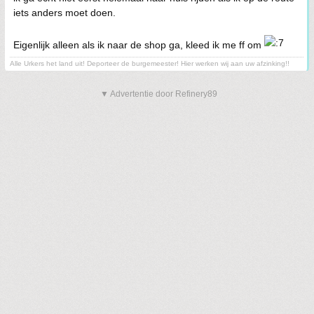
iets anders moet doen.
Eigenlijk alleen als ik naar de shop ga, kleed ik me ff om
Alle Urkers het land uit! Deporteer de burgemeester! Hier werken wij aan uw afzinking!!
▼ Advertentie door Refinery89