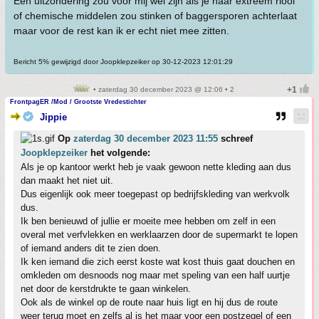
Een uitzondering zou voor mij wel zijn als je naar extreem riool
of chemische middelen zou stinken of baggersporen achterlaat
maar voor de rest kan ik er echt niet mee zitten.
Bericht 5% gewijzigd door Joopklepzeiker op 30-12-2023 12:01:29
• zaterdag 30 december 2023 @ 12:06 • 2
FrontpagER /Mod / Grootste Vredestichter
Jippie
Op
zaterdag 30 december 2023 11:55
schreef
Joopklepzeiker
het volgende:
Als je op kantoor werkt heb je vaak gewoon nette kleding aan dus
dan maakt het niet uit.
Dus eigenlijk ook meer toegepast op bedrijfskleding van werkvolk
dus.
Ik ben benieuwd of jullie er moeite mee hebben om zelf in een
overal met verfvlekken en werklaarzen door de supermarkt te lopen
of iemand anders dit te zien doen.
Ik ken iemand die zich eerst koste wat kost thuis gaat douchen en
omkleden om desnoods nog maar met speling van een half uurtje
net door de kerstdrukte te gaan winkelen.
Ook als de winkel op de route naar huis ligt en hij dus de route
weer terug moet en zelfs al is het maar voor een postzegel of een