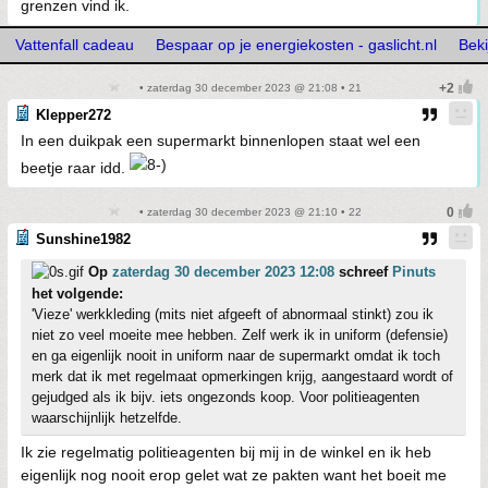
grenzen vind ik.
Vattenfall cadeau
Bespaar op je energiekosten - gaslicht.nl
Bek
• zaterdag 30 december 2023 @ 21:08 • 21
Klepper272
In een duikpak een supermarkt binnenlopen staat wel een
beetje raar idd.
• zaterdag 30 december 2023 @ 21:10 • 22
Sunshine1982
Op
zaterdag 30 december 2023 12:08
schreef
Pinuts
het volgende:
'Vieze' werkkleding (mits niet afgeeft of abnormaal stinkt) zou ik
niet zo veel moeite mee hebben. Zelf werk ik in uniform (defensie)
en ga eigenlijk nooit in uniform naar de supermarkt omdat ik toch
merk dat ik met regelmaat opmerkingen krijg, aangestaard wordt of
gejudged als ik bijv. iets ongezonds koop. Voor politieagenten
waarschijnlijk hetzelfde.
Ik zie regelmatig politieagenten bij mij in de winkel en ik heb
eigenlijk nog nooit erop gelet wat ze pakten want het boeit me