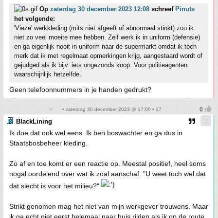
Op
zaterdag 30 december 2023 12:08
schreef
Pinuts
het volgende:
'Vieze' werkkleding (mits niet afgeeft of abnormaal stinkt) zou ik
niet zo veel moeite mee hebben. Zelf werk ik in uniform (defensie)
en ga eigenlijk nooit in uniform naar de supermarkt omdat ik toch
merk dat ik met regelmaat opmerkingen krijg, aangestaard wordt of
gejudged als ik bijv. iets ongezonds koop. Voor politieagenten
waarschijnlijk hetzelfde.
Geen telefoonnummers in je handen gedrukt?
• zaterdag 30 december 2023 @ 17:00 • 17
BlackLining
Ik doe dat ook wel eens. Ik ben boswachter en ga dus in
Staatsbosbeheer kleding.
Zo af en toe komt er een reactie op. Meestal positief, heel soms
nogal oordelend over wat ik zoal aanschaf. "U weet toch wel dat
dat slecht is voor het milieu?"
Strikt genomen mag het niet van mijn werkgever trouwens. Maar
ik ga echt niet eerst helemaal naar huis rijden als ik op de route