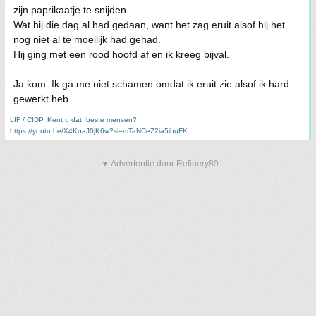
zijn paprikaatje te snijden.
Wat hij die dag al had gedaan, want het zag eruit alsof hij het
nog niet al te moeilijk had gehad.
Hij ging met een rood hoofd af en ik kreeg bijval.
Ja kom. Ik ga me niet schamen omdat ik eruit zie alsof ik hard
gewerkt heb.
LIF / CIDP. Kent u dat, beste mensen?
https://youtu.be/X4KoaJ0jK6w?si=mTaNCeZ2ia5ihuFK
▼ Advertentie door Refinery89