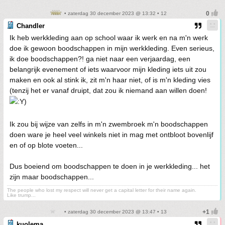
• zaterdag 30 december 2023 @ 13:32 • 12
Chandler
Ik heb werkkleding aan op school waar ik werk en na m'n werk
doe ik gewoon boodschappen in mijn werkkleding. Even serieus,
ik doe boodschappen?! ga niet naar een verjaardag, een
belangrijk evenement of iets waarvoor mijn kleding iets uit zou
maken en ook al stink ik, zit m'n haar niet, of is m'n kleding vies
(tenzij het er vanaf druipt, dat zou ik niemand aan willen doen!
Ik zou bij wijze van zelfs in m'n zwembroek m'n boodschappen
doen ware je heel veel winkels niet in mag met ontbloot bovenlijf
en of op blote voeten...
Dus boeiend om boodschappen te doen in je werkkleding... het
zijn maar boodschappen...
The people who lost my respect will never get a capital letter for their name again.
Like trump...
• zaterdag 30 december 2023 @ 13:47 • 13
kuolema