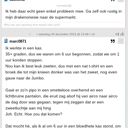
vermaledijd
Ik heb daar echt geen enkel probleem mee. Ga zelf ook rustig in
mijn drakenonesie naar de supermarkt.
Why are you wearing that stupid man suit?
• zaterdag 30 december 2023 @ 13:48 • 14
marc0871
Ik werkte in een kas.
35+ graden, dus we waren om 6 uur begonnen, zodat we om 1
uur konden stoppen.
Nou kan ik best leuk zweten, dus met een nat t-shirt en een
broek die tot mijn knieen donker was van het zweet, nog even
gauw naar de Jumbo.
Gaat er zo'n pipo in een smetteloos overhemd en een
lichtbruine pantalon, die eruit zag alsof hij van airco naar airco
de dag door was gegaan, tegen mij zeggen dat er een
zweetluchtje aan mij hing.
Joh. Echt. Hoe zou dat komen?
Dat mocht hè, als ik al om 6 uur in een bloedhete kas stond, om