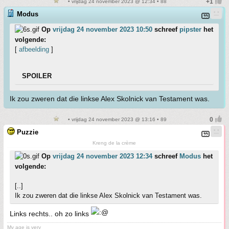
• vrijdag 24 november 2023 @ 12:34 • 88
Modus
Op
vrijdag 24 november 2023 10:50
schreef
pipster
het
volgende:
[
afbeelding
]
SPOILER
Ik zou zweren dat die linkse Alex Skolnick van Testament was.
• vrijdag 24 november 2023 @ 13:16 • 89
Puzzie
Kreng de la crème
Op
vrijdag 24 november 2023 12:34
schreef
Modus
het
volgende:
[..]
Ik zou zweren dat die linkse Alex Skolnick van Testament was.
Links rechts.. oh zo links
My age is very