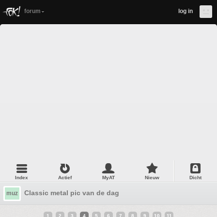
forum
log in
Index
Actief
MyAT
Nieuw
Dicht
Classic metal pic van de dag
muz
1
2
3
4
5
6
7
8
9
10
11