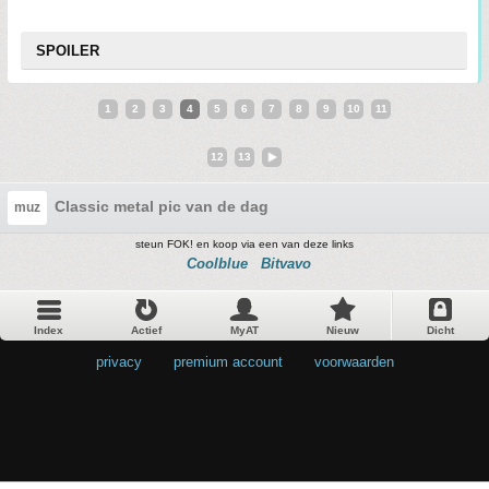
SPOILER
1
2
3
4
5
6
7
8
9
10
11
12
13
Classic metal pic van de dag
muz
steun FOK! en koop via een van deze links
Coolblue
Bitvavo
Index
Actief
MyAT
Nieuw
Dicht
privacy
•
premium account
•
voorwaarden