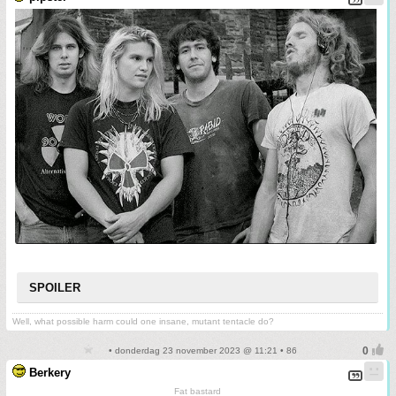
SPOILER
Well, what possible harm could one insane, mutant tentacle do?
• donderdag 23 november 2023 @ 11:21 • 86
Berkery
Fat bastard