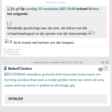
Kreng de la crème
Op
zondag 19 november 2023 19:48
schreef
Modus
het volgende:
[..]
Wonderlijk gezelschap was dat toen, die linkse met dat
schaamhaarkapsel en die sjonnie met dat vlassnorretje
Ja ik moest wel lachen om die koppies
My age is very
Inappropriate
for my behavior
• maandag 20 november 2023 @ 17:28 • 81
BufordTJustice
SPOILER