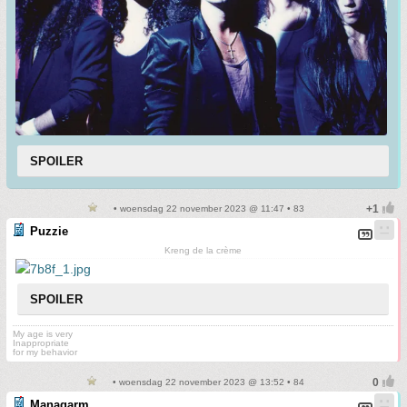
SPOILER
• woensdag 22 november 2023 @ 11:47 • 83
Puzzie
Kreng de la crème
SPOILER
My age is very
Inappropriate
for my behavior
• woensdag 22 november 2023 @ 13:52 • 84
Managarm