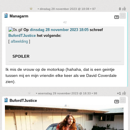
• dinsdag 28 november 2023 @ 18:08 • 97
Managarm
42
Op
dinsdag 28 november 2023 18:05
schreef
BufordTJustice
het volgende:
[
afbeelding
]
SPOILER
Ik mis de vrouw op de motorkap (hahaha, dat is een geintje
tussen mij en mijn vriendin elke keer als we David Coverdale
zien).
• woensdag 29 november 2023 @ 18:33 • 98
BufordTJustice