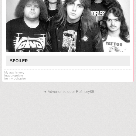
SPOILER
My age is very
Inappropriate
for my behavior
▼ Advertentie door Refinery89