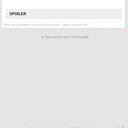
SPOILER
Well, what possible harm could one insane, mutant tentacle do?
▼ Advertentie door Refinery89