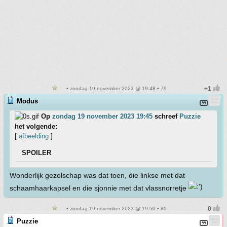
• zondag 19 november 2023 @ 19:48 • 79
Modus
Op
zondag 19 november 2023 19:45
schreef
Puzzie
het volgende:
[
afbeelding
]
SPOILER
Wonderlijk gezelschap was dat toen, die linkse met dat
schaamhaarkapsel en die sjonnie met dat vlassnorretje
• zondag 19 november 2023 @ 19:50 • 80
Puzzie