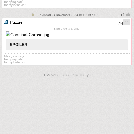
Inappropriate
for my behavior
• vrijdag 24 november 2023 @ 13:19 • 90
Puzzie
Kreng de la crème
SPOILER
My age is very
Inappropriate
for my behavior
▼ Advertentie door Refinery89