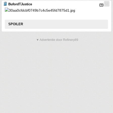
BufordTJustice
SPOILER
▼ Advertentie door Refinery89