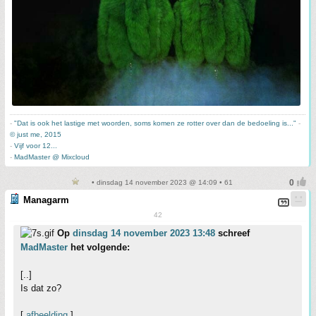
-
"Dat is ook het lastige met woorden, soms komen ze rotter over dan de bedoeling is..."
-
© just me, 2015
-
Vijf voor 12...
-
MadMaster @ Mixcloud
• dinsdag 14 november 2023 @ 14:09 • 61
Managarm
42
Op
dinsdag 14 november 2023 13:48
schreef
MadMaster
het volgende:
[..]
Is dat zo?
[
afbeelding
]