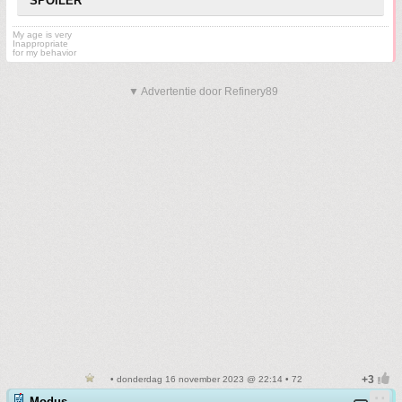
SPOILER
My age is very
Inappropriate
for my behavior
▼ Advertentie door Refinery89
• donderdag 16 november 2023 @ 22:14 • 72
Modus