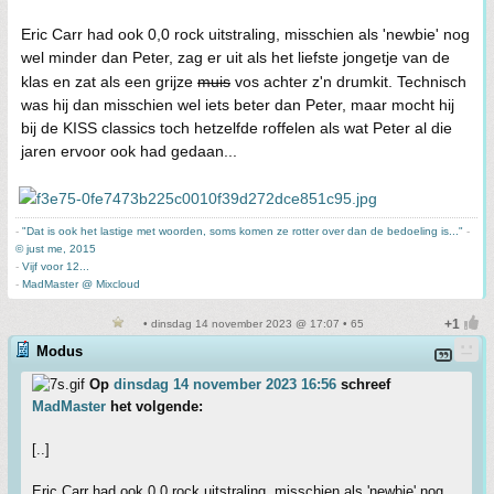
Eric Carr had ook 0,0 rock uitstraling, misschien als 'newbie' nog
wel minder dan Peter, zag er uit als het liefste jongetje van de
klas en zat als een grijze
muis
vos achter z'n drumkit. Technisch
was hij dan misschien wel iets beter dan Peter, maar mocht hij
bij de KISS classics toch hetzelfde roffelen als wat Peter al die
jaren ervoor ook had gedaan...
-
"Dat is ook het lastige met woorden, soms komen ze rotter over dan de bedoeling is..."
-
© just me, 2015
-
Vijf voor 12...
-
MadMaster @ Mixcloud
• dinsdag 14 november 2023 @ 17:07 • 65
Modus
Op
dinsdag 14 november 2023 16:56
schreef
MadMaster
het volgende:
[..]
Eric Carr had ook 0,0 rock uitstraling, misschien als 'newbie' nog