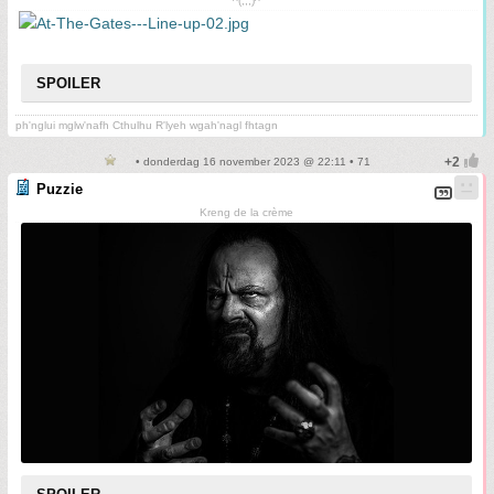
^(;,;)^
SPOILER
ph'nglui mglw'nafh Cthulhu R'lyeh wgah'nagl fhtagn
• donderdag 16 november 2023 @ 22:11 • 71
Puzzie
Kreng de la crème