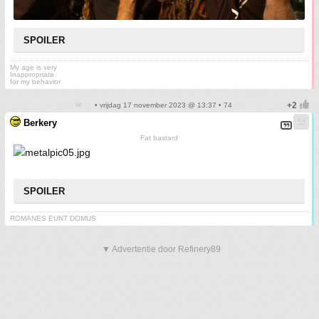
SPOILER
My age is very
Inappropriate
for my behavior
• vrijdag 17 november 2023 @ 13:37 • 74
Berkery
Fat bastard
SPOILER
ROMANES EUNT DOMUS
▼ Advertentie door Refinery89