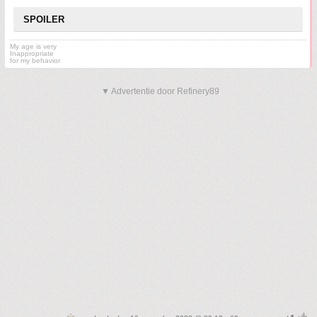
SPOILER
My age is very
Inappropriate
for my behavior
▼ Advertentie door Refinery89