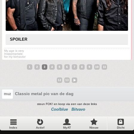
SPOILER
My age is very
Inappropriate
for my behavior
1
2
3
4
5
6
7
8
9
10
11
12
13
Classic metal pic van de dag
muz
steun FOK! en koop via een van deze links
Coolblue
Bitvavo
Index
Actief
MyAT
Nieuw
Dicht