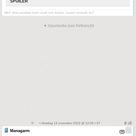
SPOILER
Well, what possible harm could one insane, mutant tentacle do?
▼ Advertentie door Refinery89
• dinsdag 14 november 2023 @ 12:00 • 57
Managarm