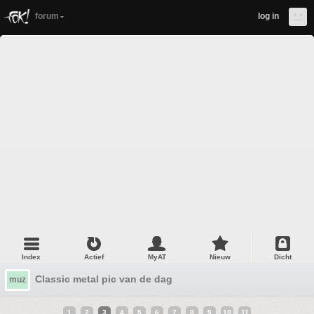
forum
log in
Index
Actief
MyAT
Nieuw
Dicht
Classic metal pic van de dag
muz
1
2
3
4
5
6
7
8
9
10
11