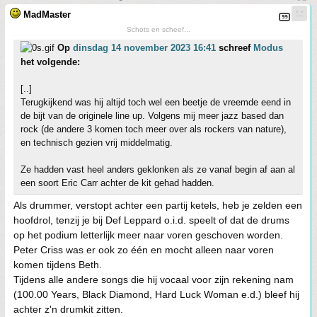
MadMaster
Schots en scheef...
Op
dinsdag 14 november 2023 16:41
schreef
Modus
het volgende:
[..]
Terugkijkend was hij altijd toch wel een beetje de vreemde eend in
de bijt van de originele line up. Volgens mij meer jazz based dan
rock (de andere 3 komen toch meer over als rockers van nature),
en technisch gezien vrij middelmatig.
Ze hadden vast heel anders geklonken als ze vanaf begin af aan al
een soort Eric Carr achter de kit gehad hadden.
Als drummer, verstopt achter een partij ketels, heb je zelden een
hoofdrol, tenzij je bij Def Leppard o.i.d. speelt of dat de drums
op het podium letterlijk meer naar voren geschoven worden.
Peter Criss was er ook zo één en mocht alleen naar voren
komen tijdens Beth.
Tijdens alle andere songs die hij vocaal voor zijn rekening nam
(100.00 Years, Black Diamond, Hard Luck Woman e.d.) bleef hij
achter z'n drumkit zitten.