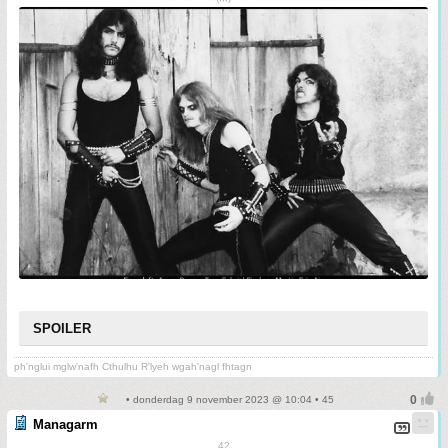
SPOILER
ph'nglui mglw'nafh Cthulhu R'lyeh wgah'nagl fhtagn
• donderdag 9 november 2023 @ 10:04 • 45
Managarm
42