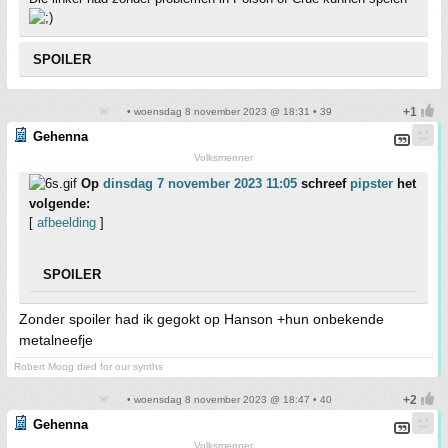
SPOILER
• woensdag 8 november 2023 @ 18:31 • 39
Gehenna
Volksmenner
Op
dinsdag 7 november 2023 11:05
schreef
pipster
het
volgende:
[
afbeelding
]
SPOILER
Zonder spoiler had ik gegokt op Hanson +hun onbekende
metalneefje
Robert Moog died for our synths
• woensdag 8 november 2023 @ 18:47 • 40
Gehenna
Volksmenner