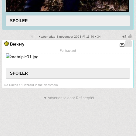
SPOILER
• woensdag 8 november 2023 @ 11:40 • 34
Berkery
Fat bastard
SPOILER
No Dukes of Hazzard in the classroom
▼ Advertentie door Refinery89