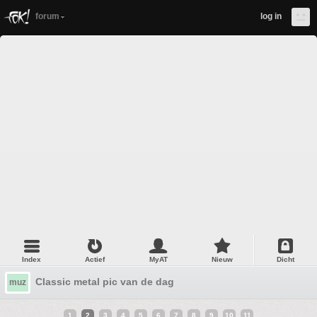
forum
log in
Index
Actief
MyAT
Nieuw
Dicht
Classic metal pic van de dag
muz
1
2
3
4
5
6
7
8
9
10
11