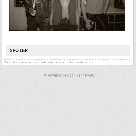
SPOILER
Well, what possible harm could one insane, mutant tentacle do?
▼ Advertentie door Refinery89