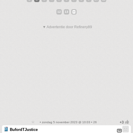
12
13
▼ Advertentie door Refinery89
• zondag 5 november 2023 @ 10:03 • 26
BufordTJustice