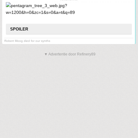
SPOILER
Robert Moog died for our synths
▼ Advertentie door Refinery89