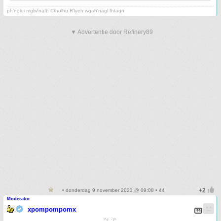
ph'nglui mglw'nafh Cthulhu R'lyeh wgah'nagl fhtagn
▼ Advertentie door Refinery89
• donderdag 9 november 2023 @ 09:08 • 44
Moderator
xpompompomx
^(;,;)^