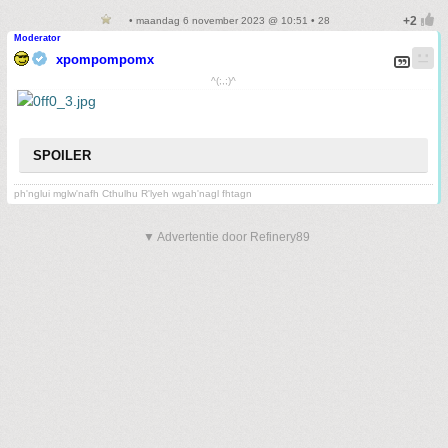
• maandag 6 november 2023 @ 10:51 • 28
Moderator
xpompompomx
^(;,;)^
SPOILER
ph'nglui mglw'nafh Cthulhu R'lyeh wgah'nagl fhtagn
▼ Advertentie door Refinery89