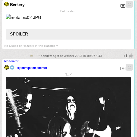
Berkery
Fat bastard
SPOILER
No Dukes of Hazzard in the classroom
• donderdag 9 november 2023 @ 09:06 • 43
Moderator
xpompompomx
^(;,;)^