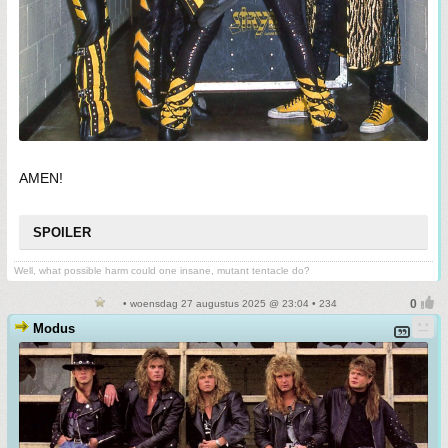
AMEN!
SPOILER
Well, what possible harm could one insane, mutant tentacle do?
• woensdag 27 augustus 2025 @ 23:04 • 234
Modus