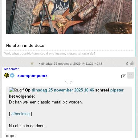
Nu al zin in de docu.
Well, what possible harm could one insane, mutant tentacle do?
• dinsdag 25 november 2025 @ 11:26 • 243
Moderator
xpompompomx
^(;,;)^
Op
dinsdag 25 november 2025 10:46
schreef
pipster
het volgende:
Dit kan wel een classic metal pic worden.
[
afbeelding
]
Nu al zin in de docu.
oops