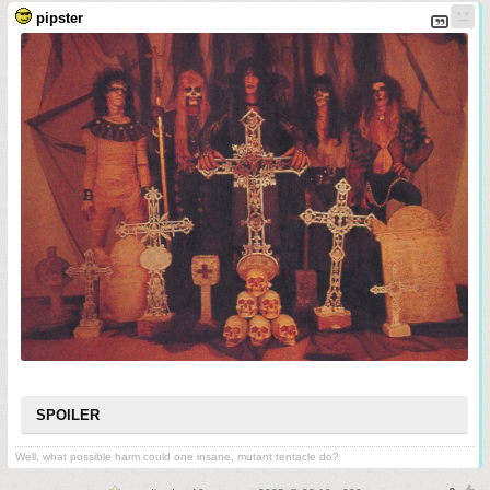
pipster
SPOILER
Well, what possible harm could one insane, mutant tentacle do?