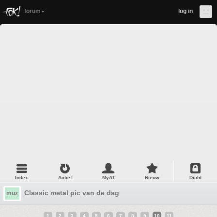
forum
log in
Index
Actief
MyAT
Nieuw
Dicht
Classic metal pic van de dag
muz
1
2
3
4
5
6
7
8
9
10
11