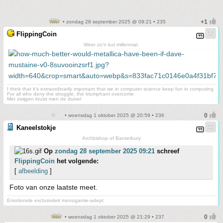
• zondag 28 september 2025 @ 09:21 • 235
FlippingCoin
Weer zo'n kut millennial.
I think that it’s extraordinarily important that we in computer science keep fun in computing
For all who deny the struggle, the triumphant overcome
Met zwijgen kruist men de duivel
• woensdag 1 oktober 2025 @ 20:59 • 236
Kaneelstokje
Archbishop of Banterbury
Op
zondag 28 september 2025 09:21
schreef
FlippingCoin
het volgende:
[
afbeelding
]
Foto van onze laatste meet.
Emotionele exclusiviteit monogamie-adept
• woensdag 1 oktober 2025 @ 21:29 • 237