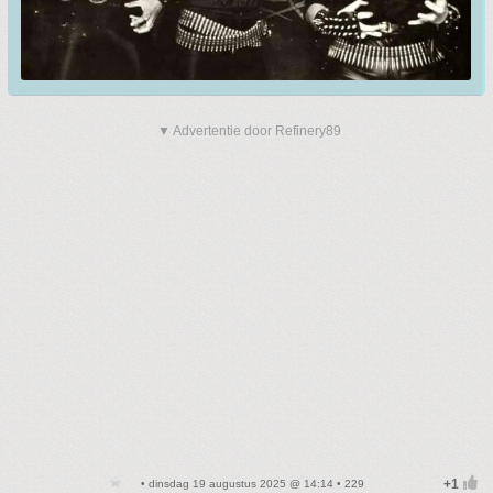
▼ Advertentie door Refinery89
• dinsdag 19 augustus 2025 @ 14:14 • 229