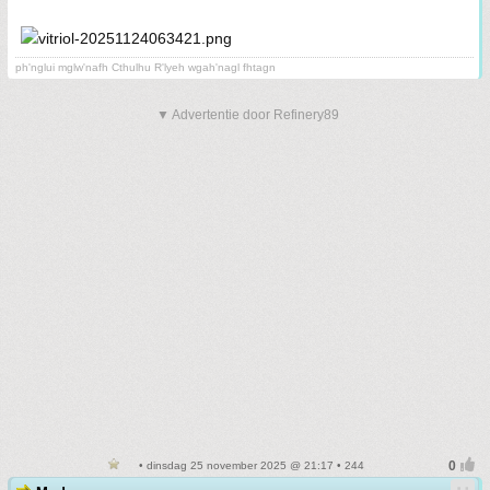
ph'nglui mglw'nafh Cthulhu R'lyeh wgah'nagl fhtagn
▼ Advertentie door Refinery89
• dinsdag 25 november 2025 @ 21:17 • 244