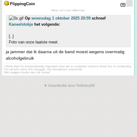
FlippingCoin
Weer zo'n kut millennial.
Op
woensdag 1 oktober 2025 20:59
schreef
Kaneelstokje
het volgende:
[..]
Foto van onze laatste meet.
ja jammer dat ik daarna uit de band moest wegens overmatig
alcoholgebruik
I think that it’s extraordinarily important that we in computer science keep fun in computing
For all who deny the struggle, the triumphant overcome
Met zwijgen kruist men de duivel
▼ Advertentie door Refinery89