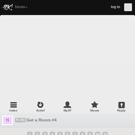
forum
log in
Index
Actief
MyAT
Nieuw
Reply
Get a Room #4
f1
F1 SC
1
2
3
4
5
6
7
8
9
10
11