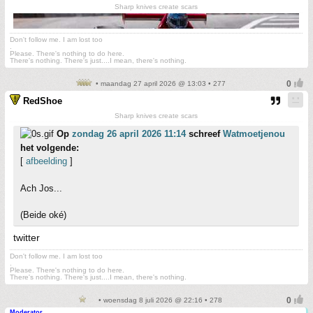
Sharp knives create scars
Don't follow me. I am lost too
.
Please. There's nothing to do here.
There's nothing. There's just....I mean, there's nothing.
• maandag 27 april 2026 @ 13:03 • 277
RedShoe
Sharp knives create scars
Op
zondag 26 april 2026 11:14
schreef
Watmoetjenou
het volgende:
[
afbeelding
]
Ach Jos...
(Beide oké)
twitter
Don't follow me. I am lost too
.
Please. There's nothing to do here.
There's nothing. There's just....I mean, there's nothing.
• woensdag 8 juli 2026 @ 22:16 • 278
Moderator