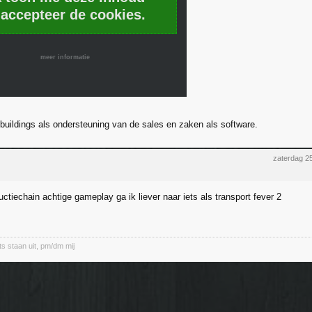
 accepteer de cookies.
meer informatie
 buildings als ondersteuning van de sales en zaken als software.
zaterdag 2
ctiechain achtige gameplay ga ik liever naar iets als transport fever 2
ts staan uit, pm/dm mij