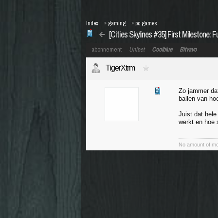
Index
»
gaming
»
pc games
[Cities Skylines #35] First Milestone: 
abonnement
Unibet
Coolblue
Bitvavo
TigerXtrm
Zo jammer dat
ballen van ho
Juist dat hel
werkt en hoe 
No amount of mo