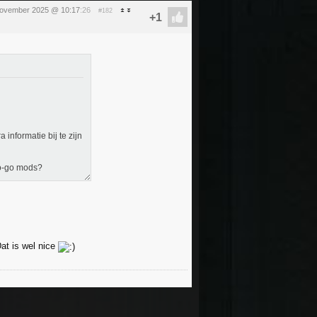
november 2025 @ 10:17
:26
#182
a informatie bij te zijn
to-go mods?
Dat is wel nice