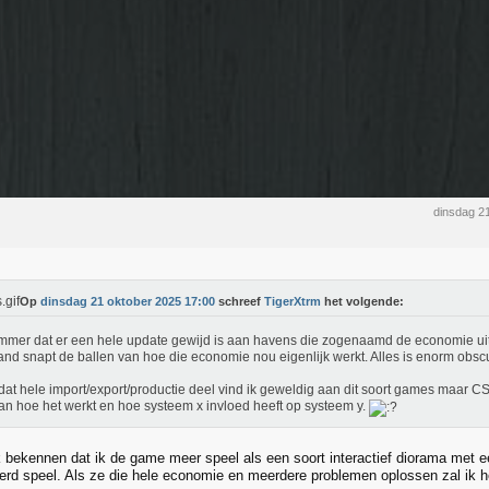
dinsdag 2
Op
dinsdag 21 oktober 2025 17:00
schreef
TigerXtrm
het volgende:
mmer dat er een hele update gewijd is aan havens die zogenaamd de economie ui
nd snapt de ballen van hoe die economie nou eigenlijk werkt. Alles is enorm obsc
 dat hele import/export/productie deel vind ik geweldig aan dit soort games maar C
an hoe het werkt en hoe systeem x invloed heeft op systeem y.
jk bekennen dat ik de game meer speel als een soort interactief diorama met ee
eerd speel. Als ze die hele economie en meerdere problemen oplossen zal ik h