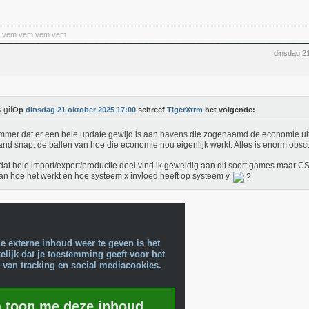
a vem vem vem vem
dinsdag 2
Op
dinsdag 21 oktober 2025 17:00
schreef
TigerXtrm
het volgende:
mmer dat er een hele update gewijd is aan havens die zogenaamd de economie ui
nd snapt de ballen van hoe die economie nou eigenlijk werkt. Alles is enorm obsc
 dat hele import/export/productie deel vind ik geweldig aan dit soort games maar C
an hoe het werkt en hoe systeem x invloed heeft op systeem y.
e externe inhoud weer te geven is het
lijk dat je toestemming geeft voor het
 van tracking en social mediacookies.
a toon me deze inhoud