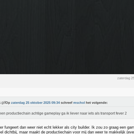
zaterdag 2
Op
zaterdag 25 oktober 2025 09:34
schreef
mschol
het volgende:
een productiechain achtige gameplay ga ik liever naar iets als transport fever 2
r fungeert dan weer niet echt lekker als city builder. Ik zou zo graag een ga
el dichtbij, maar maakt de productiechain voor mij dan weer te makkelijk (even