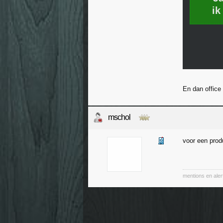
ik
En dan office
mschol
voor een produ
mentions en aler