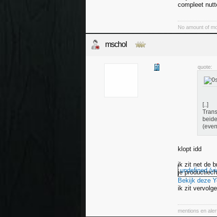
compleet nutte
No amount of mo
mschol
quote:
[..]
Trans
beide
(even
klopt idd
ik zit net de 
undefined (vi
je productiech
Bekijk deze 
ik zit vervol
mentions en aler