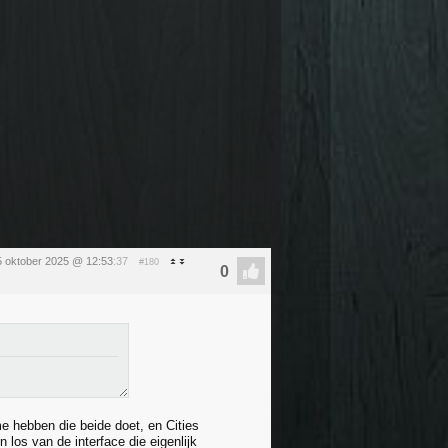
5 oktober 2025 @ 12:53
:37
#180
me hebben die beide doet, en Cities
 los van de interface die eigenlijk