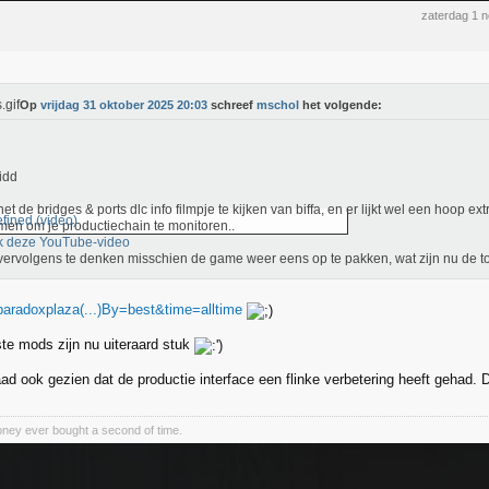
zaterdag 1 
Op
vrijdag 31 oktober 2025 20:03
schreef
mschol
het volgende:
 idd
 net de bridges & ports dlc info filmpje te kijken van biffa, en er lijkt wel een hoop extr
fined (video)
en om je productiechain te monitoren..
k deze YouTube-video
t vervolgens te denken misschien de game weer eens op te pakken, wat zijn nu de 
paradoxplaza(...)By=best&time=alltime
e mods zijn nu uiteraard stuk
ad ook gezien dat de productie interface een flinke verbetering heeft gehad. 
ney ever bought a second of time.