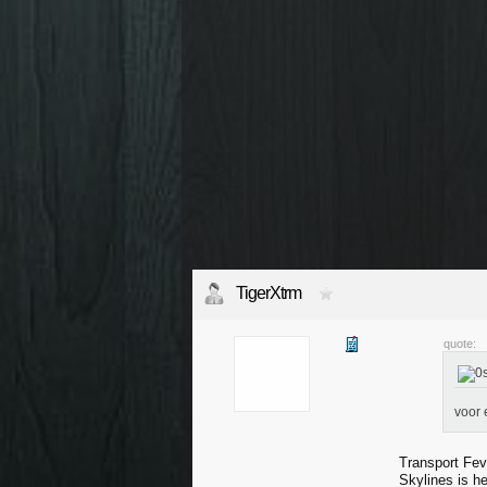
TigerXtrm
quote:
voor 
Transport Feve
Skylines is he