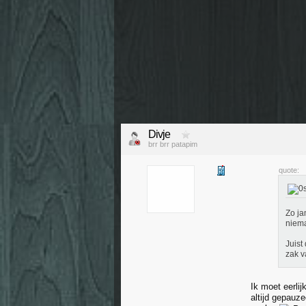
Divje
brr brr patapim
quote:
Zo ja
niema
Juist
zak v
Ik moet eerli
altijd gepauz