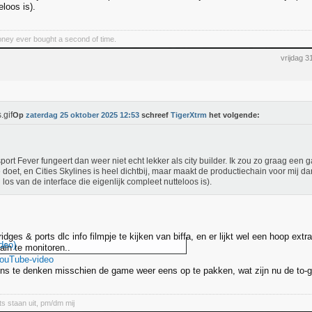
loos is).
ney ever bought a second of time.
vrijdag 
Op
zaterdag 25 oktober 2025 12:53
schreef
TigerXtrm
het volgende:
port Fever fungeert dan weer niet echt lekker als city builder. Ik zou zo graag ee
 doet, en Cities Skylines is heel dichtbij, maar maakt de productiechain voor mij da
 los van de interface die eigenlijk compleet nutteloos is).
bridges & ports dlc info filmpje te kijken van biffa, en er lijkt wel een hoop ext
deo)
ain te monitoren..
YouTube-video
gens te denken misschien de game weer eens op te pakken, wat zijn nu de to
ts staan uit, pm/dm mij