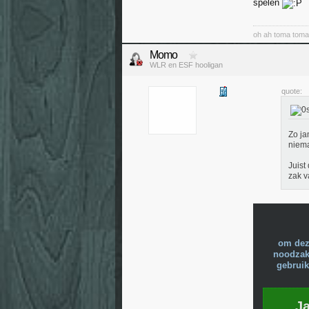
spelen
oh ah toma tom
Momo
WLR en ESF hooligan
quote:
Zo ja
niema
Juist
zak v
om dez
noodzake
gebruik
J