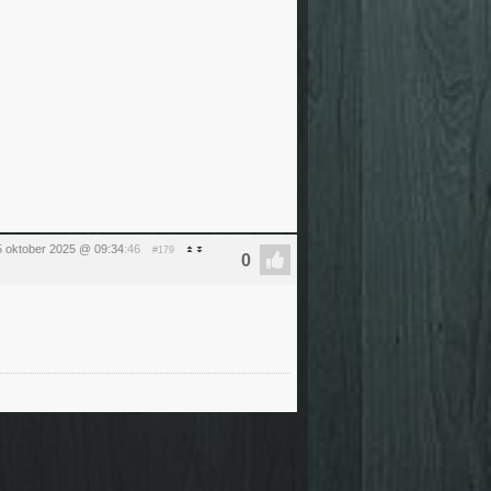
5 oktober 2025 @ 09:34
:46
#179