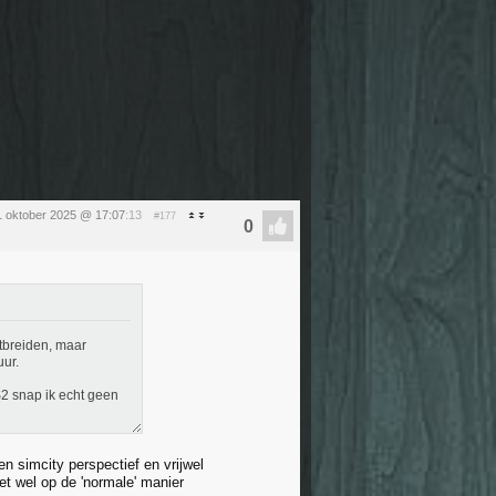
1 oktober 2025 @ 17:07
:13
#177
tbreiden, maar
uur.
S2 snap ik echt geen
n simcity perspectief en vrijwel
et wel op de 'normale' manier