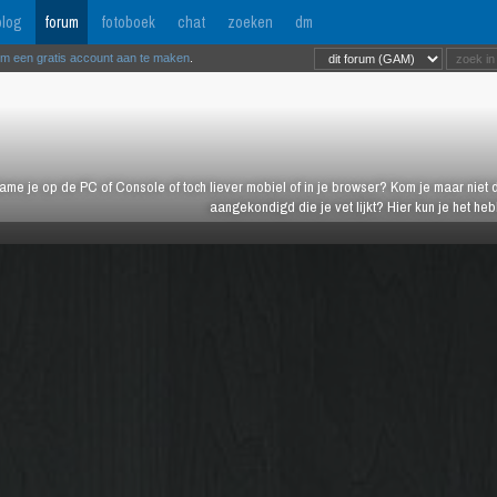
log
forum
fotoboek
chat
zoeken
dm
om een gratis account aan te maken
.
ame je op de PC of Console of toch liever mobiel of in je browser? Kom je maar niet d
aangekondigd die je vet lijkt? Hier kun je het h