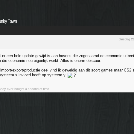
Funky Town
dinsdag 2
 er een hele update gewijd is aan havens die zogenaamd de economie uitbre
e die economie nou eigenlijk werkt. Alles is enorm obscuur.
e import/export/productie deel vind ik geweldig aan dit soort games maar CS2
systeem x invloed heeft op systeem y.
ney ever bought a second of time.