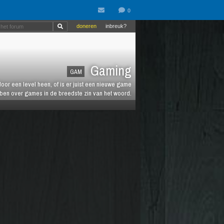
doneren
inbreuk?
Gaming
GAM
oor een level heen, of is er juist een nieuwe game
ebben over games in de breedste zin van het woord.