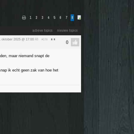
1
2
3
4
5
6
7
8
actieve topics
nieuwe topics
1 oktober 2025 @ 17:00
:48
#176
iden, maar niemand snapt de
 snap ik echt geen zak van hoe het