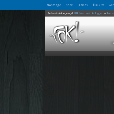
frontpage
sport
games
film & tv
web
Je bent niet ingelogd.
Klik hier om in te loggen
of
hier 
G