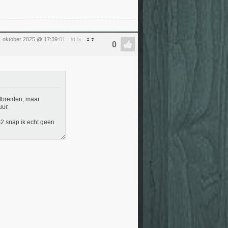
1 oktober 2025 @ 17:39
:01
#178
tbreiden, maar
uur.
S2 snap ik echt geen