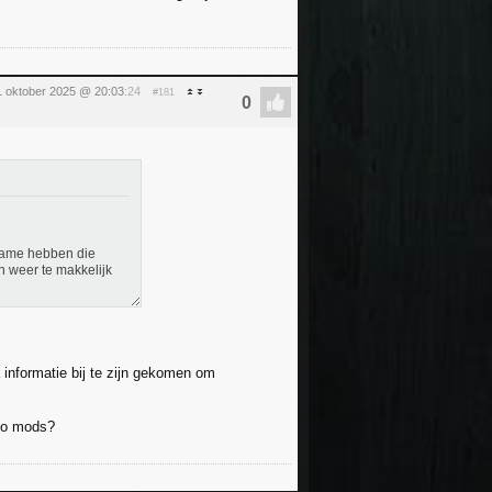
31 oktober 2025 @ 20:03
:24
#181
n game hebben die
n weer te makkelijk
ra informatie bij te zijn gekomen om
-go mods?