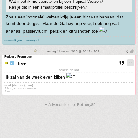
Wat moet ik me voorstellen bij een Tropical Weizen?
Kan je dat in een smaakprofiel beschrijven?
Zoals een 'normale' weizen krijg je een hint van banaan, dat
komt door de gist. Maar de Galaxy hop voegt ook nog wat
ananas, passievrucht, perzik en citrusnoten toe
www.milkyroadbrewery.nl
• dinsdag 11 maart 2025 @ 20:11 • 109
Redactie Frontpage
Troel
scherp en bot
Ik zal van de week even kijken
troel (de ~ (v.), ~en)
1 [inf.] vrouw of meisje
2 trut
▼ Advertentie door Refinery89