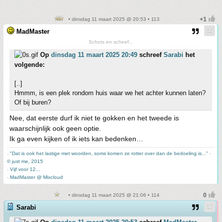
• dinsdag 11 maart 2025 @ 20:53 • 113
MadMaster
Schots en scheef...
Op
dinsdag 11 maart 2025 20:49
schreef
Sarabi
het
volgende:
[..]
Hmmm, is een plek rondom huis waar we het achter kunnen laten?
Of bij buren?
Nee, dat eerste durf ik niet te gokken en het tweede is
waarschijnlijk ook geen optie.
Ik ga even kijken of ik iets kan bedenken…
-
"Dat is ook het lastige met woorden, soms komen ze rotter over dan de bedoeling is..."
-
© just me, 2015
-
Vijf voor 12...
-
MadMaster @ Mixcloud
• dinsdag 11 maart 2025 @ 21:06 • 114
Sarabi