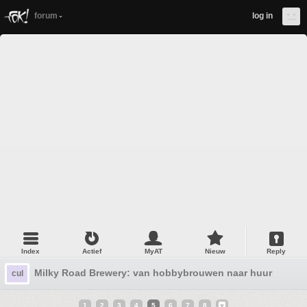
forum
log in
Index
Actief
MyAT
Nieuw
Reply
Milky Road Brewery: van hobbybrouwen naar huurbrouwe
cul
1
2
3
4
5
6
7
8