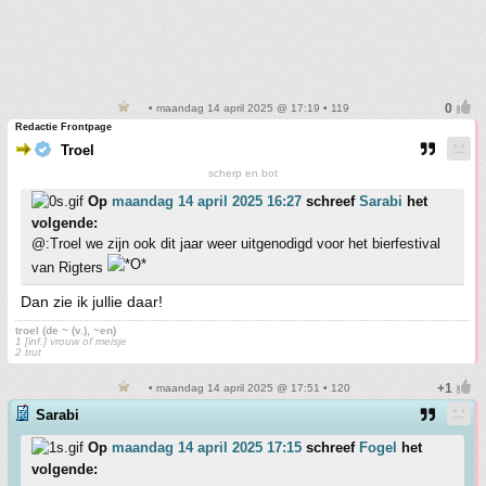
• maandag 14 april 2025 @ 17:19 • 119
Redactie Frontpage
Troel
scherp en bot
Op
maandag 14 april 2025 16:27
schreef
Sarabi
het
volgende:
@:Troel we zijn ook dit jaar weer uitgenodigd voor het bierfestival
van Rigters
Dan zie ik jullie daar!
troel (de ~ (v.), ~en)
1 [inf.] vrouw of meisje
2 trut
• maandag 14 april 2025 @ 17:51 • 120
Sarabi
Op
maandag 14 april 2025 17:15
schreef
Fogel
het
volgende: