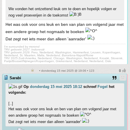
We vonden het ontzettend leuk om te doen en hopelijk volgen er
nog veel proeverijen in de toekomst
Het was ook voor ons leuk en ben van plan om volgend jaar met
een andere groep het nogmaals te boeken
Dat zegt net iets meer dan alleen 'aanrader'
I'm surrounded by morons!
TRV
geboekt 2027
:
Indonesië
TRV
geboekt 2026
: Peru, Nederland, Washington, Hammerfest, Leuven, Kopenhagen,
Nederland, St. Maarten,
Malta, Nederland, Barcelona-Napoli/Rome
TRV 2025:Zuid-Amerika, Nederland, Chicago, Washington, Nederland, Kroatië, Slovenië,
Parijs/Brussel/Nijmegen/Kopenhagen, Griekenland, Nederland, Nederland, Oslo
• donderdag 15 mei 2025 @ 19:06 • 123
Sarabi
Op
donderdag 15 mei 2025 18:12
schreef
Fogel
het
volgende:
[..]
Het was ook voor ons leuk en ben van plan om volgend jaar met
een andere groep het nogmaals te boeken
Dat zegt net iets meer dan alleen 'aanrader'