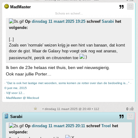
MadMaster
Schots en scheef...
Op
dinsdag 11 maart 2025 19:25
schreef
Sarabi
het
volgende:
[..]
Zoals een 'normale' weizen krijg je een hint van banaan, dat komt
door de gist. Maar de Galaxy hop voegt ook nog wat ananas,
passievrucht, perzik en citrusnoten toe
Ik ben de 23e helaas niet thuis, ben wel nieuwsgierig.
Ook naar jullie Porter…
-
"Dat is ook het lastige met woorden, soms komen ze rotter over dan de bedoeling is..."
-
© just me, 2015
-
Vijf voor 12...
-
MadMaster @ Mixcloud
• dinsdag 11 maart 2025 @ 20:49 • 112
Sarabi
Op
dinsdag 11 maart 2025 20:11
schreef
Troel
het
volgende: