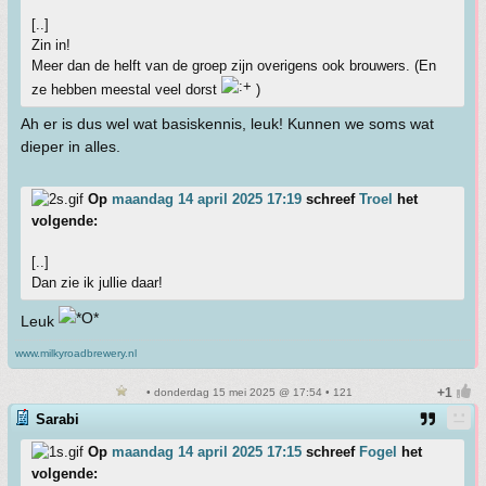
[..]
Zin in!
Meer dan de helft van de groep zijn overigens ook brouwers. (En
ze hebben meestal veel dorst
)
Ah er is dus wel wat basiskennis, leuk! Kunnen we soms wat
dieper in alles.
Op
maandag 14 april 2025 17:19
schreef
Troel
het
volgende:
[..]
Dan zie ik jullie daar!
Leuk
www.milkyroadbrewery.nl
• donderdag 15 mei 2025 @ 17:54 • 121
Sarabi
Op
maandag 14 april 2025 17:15
schreef
Fogel
het
volgende: