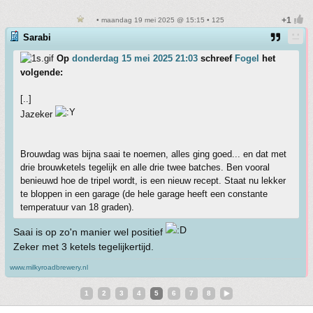
• maandag 19 mei 2025 @ 15:15 • 125
Sarabi
Op
donderdag 15 mei 2025 21:03
schreef
Fogel
het
volgende:
[..]
Jazeker
Brouwdag was bijna saai te noemen, alles ging goed... en dat met
drie brouwketels tegelijk en alle drie twee batches. Ben vooral
benieuwd hoe de tripel wordt, is een nieuw recept. Staat nu lekker
te bloppen in een garage (de hele garage heeft een constante
temperatuur van 18 graden).
Saai is op zo'n manier wel positief
Zeker met 3 ketels tegelijkertijd.
www.milkyroadbrewery.nl
1
2
3
4
5
6
7
8