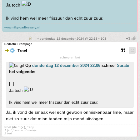
Ja toch
Ik vind hem wel meer friszuur dan echt zuur zuur.
www.milkyroadbrewery.nl
• donderdag 12 december 2024 @ 22:13 • 103
Redactie Frontpage
Troel
scherp en bot
Op
donderdag 12 december 2024 22:06
schreef
Sarabi
het volgende:
[..]
Ja toch
Ik vind hem wel meer friszuur dan echt zuur zuur.
Ja, ik vond de smaak wel echt gewoon onmiskenbaar lime, maar
niet zo zuur dat minn tanden mijn mond uitvlogen.
troel (de ~ (v.), ~en)
1 [inf.] vrouw of meisje
2 trut