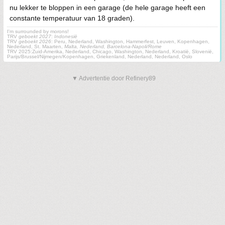
nu lekker te bloppen in een garage (de hele garage heeft een
constante temperatuur van 18 graden).
I'm surrounded by morons!
TRV
geboekt 2027
:
Indonesië
TRV
geboekt 2026
: Peru, Nederland, Washington, Hammerfest, Leuven, Kopenhagen,
Nederland, St. Maarten,
Malta, Nederland, Barcelona-Napoli/Rome
TRV 2025:Zuid-Amerika, Nederland, Chicago, Washington, Nederland, Kroatië, Slovenië,
Parijs/Brussel/Nijmegen/Kopenhagen, Griekenland, Nederland, Nederland, Oslo
▼ Advertentie door Refinery89