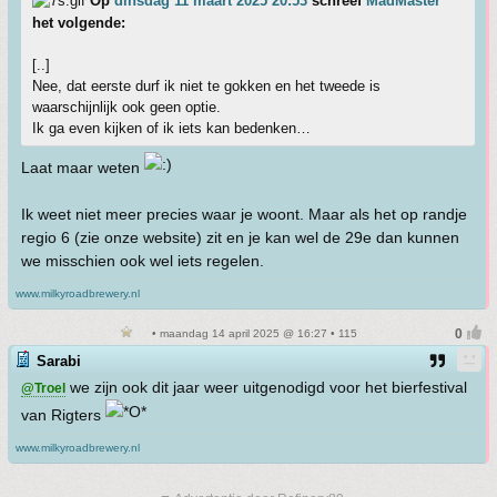
Op
dinsdag 11 maart 2025 20:53
schreef
MadMaster
het volgende:
[..]
Nee, dat eerste durf ik niet te gokken en het tweede is
waarschijnlijk ook geen optie.
Ik ga even kijken of ik iets kan bedenken…
Laat maar weten
Ik weet niet meer precies waar je woont. Maar als het op randje
regio 6 (zie onze website) zit en je kan wel de 29e dan kunnen
we misschien ook wel iets regelen.
www.milkyroadbrewery.nl
• maandag 14 april 2025 @ 16:27 • 115
Sarabi
we zijn ook dit jaar weer uitgenodigd voor het bierfestival
@Troel
van Rigters
www.milkyroadbrewery.nl