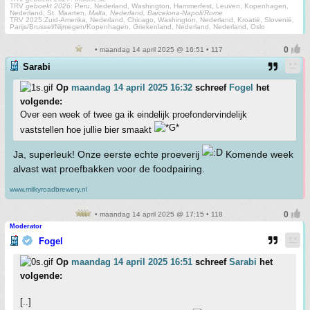
TRV
geboekt 2026
: Peru, Nederland, Washington, Hammerfest, Leuven, Kopenhagen,
Nederland, St. Maarten,
Malta, Nederland, Barcelona-Napoli/Rome
TRV 2025:Zuid-Amerika, Nederland, Chicago, Washington, Nederland, Kroatië, Slovenië,
Parijs/Brussel/Nijmegen/Kopenhagen, Griekenland, Nederland, Nederland, Oslo
• maandag 14 april 2025 @ 16:51 • 117
Sarabi
Op
maandag 14 april 2025 16:32
schreef
Fogel
het
volgende:
Over een week of twee ga ik eindelijk proefondervindelijk
vaststellen hoe jullie bier smaakt
Ja, superleuk! Onze eerste echte proeverij
Komende week
alvast wat proefbakken voor de foodpairing.
www.milkyroadbrewery.nl
• maandag 14 april 2025 @ 17:15 • 118
Moderator
Fogel
Op
maandag 14 april 2025 16:51
schreef
Sarabi
het
volgende:
[..]