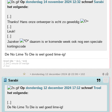
Op
donderdag 14 november 2024 12:32
schreef
Sarabi
het volgende:
[..]
Thanks! Hans onze ontwerper is echt zo geweldig
[..]
Leuk!
[..]
Jazeker
daarom is er komende week ook nog een speciale
kortingscode
De No Lime To Die is wel goed lime-ig!
troel (de ~ (v.), ~en)
1 [inf.] vrouw of meisje
2 trut
• donderdag 12 december 2024 @ 22:06 • 102
Sarabi
Op
donderdag 12 december 2024 17:12
schreef
Troel
het volgende:
[..]
De No Lime To Die is wel goed lime-ig!