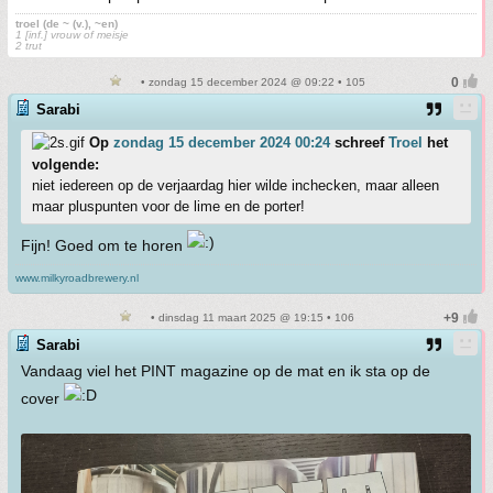
troel (de ~ (v.), ~en)
1 [inf.] vrouw of meisje
2 trut
• zondag 15 december 2024 @ 09:22 • 105
Sarabi
Op
zondag 15 december 2024 00:24
schreef
Troel
het
volgende:
niet iedereen op de verjaardag hier wilde inchecken, maar alleen
maar pluspunten voor de lime en de porter!
Fijn! Goed om te horen
www.milkyroadbrewery.nl
• dinsdag 11 maart 2025 @ 19:15 • 106
Sarabi
Vandaag viel het PINT magazine op de mat en ik sta op de
cover