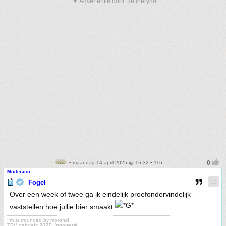
▼ Advertentie door Refinery89
• maandag 14 april 2025 @ 16:32 • 116
Moderator
Fogel
Over een week of twee ga ik eindelijk proefondervindelijk
vaststellen hoe jullie bier smaakt
I'm surrounded by morons!
TRV
geboekt 2027
:
Indonesië