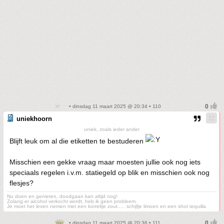
• dinsdag 11 maart 2025 @ 20:34 • 110
uniekhoorn
uniek, zoals ieder ander
Blijft leuk om al die etiketten te bestuderen
Misschien een gekke vraag maar moesten jullie ook nog iets
speciaals regelen i.v.m. statiegeld op blik en misschien ook nog
flesjes?
Nu doen en genieten, doodgaan kan altijd nog!
Zolang er alcohol verkocht wordt, heb ik geen probleem.
Je moet het leven nemen met een korreltje zout..... schijfje limoen en een shot tequilla
• dinsdag 11 maart 2025 @ 20:36 • 111