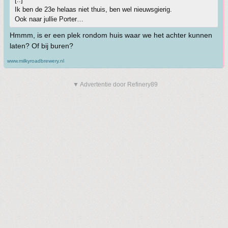
Ik ben de 23e helaas niet thuis, ben wel nieuwsgierig.
Ook naar jullie Porter…
Hmmm, is er een plek rondom huis waar we het achter kunnen
laten? Of bij buren?
www.milkyroadbrewery.nl
▼ Advertentie door Refinery89