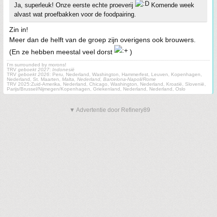
Ja, superleuk! Onze eerste echte proeverij
Komende week
alvast wat proefbakken voor de foodpairing.
Zin in!
Meer dan de helft van de groep zijn overigens ook brouwers.
(En ze hebben meestal veel dorst
)
I'm surrounded by morons!
TRV
geboekt 2027
:
Indonesië
TRV
geboekt 2026
: Peru, Nederland, Washington, Hammerfest, Leuven, Kopenhagen,
Nederland, St. Maarten,
Malta, Nederland, Barcelona-Napoli/Rome
TRV 2025:Zuid-Amerika, Nederland, Chicago, Washington, Nederland, Kroatië, Slovenië,
Parijs/Brussel/Nijmegen/Kopenhagen, Griekenland, Nederland, Nederland, Oslo
▼ Advertentie door Refinery89