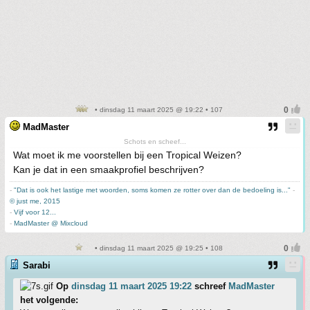
• dinsdag 11 maart 2025 @ 19:22 • 107
MadMaster
Schots en scheef...
Wat moet ik me voorstellen bij een Tropical Weizen?
Kan je dat in een smaakprofiel beschrijven?
-
"Dat is ook het lastige met woorden, soms komen ze rotter over dan de bedoeling is..."
-
© just me, 2015
-
Vijf voor 12...
-
MadMaster @ Mixcloud
• dinsdag 11 maart 2025 @ 19:25 • 108
Sarabi
Op
dinsdag 11 maart 2025 19:22
schreef
MadMaster
het volgende: