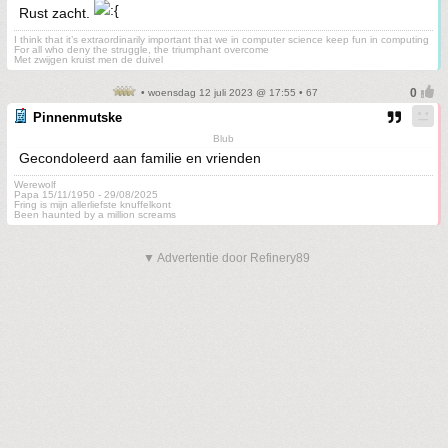
Rust zacht.
I think that it’s extraordinarily important that we in computer science keep fun in computing
For all who deny the struggle, the triumphant overcome
Met zwijgen kruist men de duivel
• woensdag 12 juli 2023 @ 17:55 • 67
Pinnenmutske
Blub
Gecondoleerd aan familie en vrienden
Werewolf
Papa 15/11/1950 - 29/08/2025
Fring is mijn allerliefste knuffelkont
Been haunted by a million screams
▼ Advertentie door Refinery89