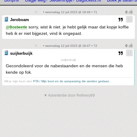
Bonprix
Dagje weg? Stedentripje? Dagtickets.nl
Boek je safari 
• woensdag 12 juli 2023 @ 18:46 • 71
Jeroboam
sorry, wist ik niet. je hebt gelijk maar dat kopje koffie
@Bosbeetle
heb ik er niet bijgezet, vind ik ongepast.
• woensdag 12 juli 2023 @ 18:47 • 72
suijkerbuijk
suijkerbuijk
Gecondoleerd voor de nabestaanden en de mensen die heb
kende op fok.
Wil je mijn boot zien
PTA / Mijn boot en de aanpassing die worden gedaan.
▼ Advertentie door Refinery89