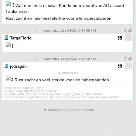
Wat een triest nieuws. Kende hem vooral van AC discord.
Leuke user.
Rust zacht en heel veel sterkte voor alle nabestaanden.
• woensdag 12 juli 2023 @ 17:05 • 63
TargaFlorio
• woensdag 12 juli 2023 @ 17:16 • 64
jcdragon
It's complicated.
Rust zacht en veel sterkte voor de nabestaanden.
Isn't it ironic, don't you think
Het had een stuk slechter kunnen zijn.
Be kind, you'll never know what a person is going through deep inside.
Epidemics are not just biological problems. They’re social and political problems too.
▼ Advertentie door Refinery89