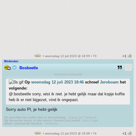
• woensdag 12 juli 2023 @ 18:55 • 73
Moderator
Bosbeetle
terminaal verdwaald
Op
woensdag 12 juli 2023 18:46
schreef
Jeroboam
het
volgende:
@:bosbeetle sorry, wist ik niet. je hebt gelijk maar dat kopje koffie
heb ik er niet bijgezet, vind ik ongepast.
Sorry auto PI, je hebt gelijk
En mochten we vallen dan is het omhoog.
- Krang (uit: Pantani)
My favourite music is the music I haven't yet heard
- John Cage
Water: ijskoud de hardste
- Gehenna
• woensdag 12 juli 2023 @ 19:06 • 74