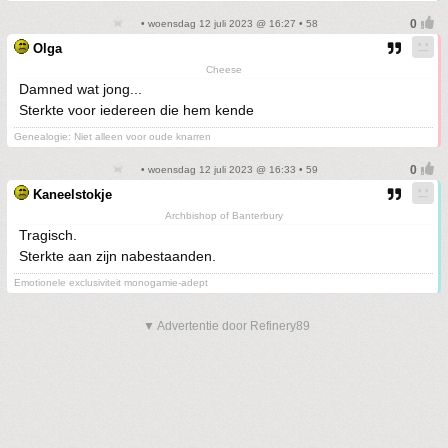
• woensdag 12 juli 2023 @ 16:27 • 58
Olga
Cheese
Damned wat jong...
Sterkte voor iedereen die hem kende
Genealogie: Niet alleen voor oude knarren
• woensdag 12 juli 2023 @ 16:33 • 59
Kaneelstokje
Archbishop of Banterbury
Tragisch.
Sterkte aan zijn nabestaanden.
Emotionele exclusiviteit monogamie-adept
▼ Advertentie door Refinery89