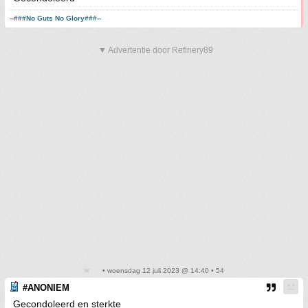
--###No Guts No Glory###--
▼ Advertentie door Refinery89
• woensdag 12 juli 2023 @ 14:40 • 54
#ANONIEM
Gecondoleerd en sterkte