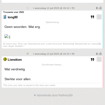
• woensdag 12 juli 2023 @ 16:12 • 55
Trouwste user 2022
tong80
Spleenheup
Geen woorden. Wat erg.
Ik noem een Tony van Heemschut,een Loeki Knol,een Brammetje Biesterveld en natuurlijk
een Japie Stobbe !
• woensdag 12 juli 2023 @ 16:15 • 56
Lienekien
Sunshower kisses...
Wat verdrietig.
Sterkte voor allen.
The love you take is equal to the love you make.
▼ Advertentie door Refinery89