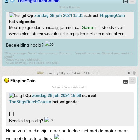
TheStigsDutchCousin
Brabo Bastard
Op
zondag 28 juli 2024 13:31
schreef
FlippingCoin
het volgende:
Mooi ritje gereden vandaag, jammer dat
Garmin
mij steeds over
wegen bleef sturen waar ik niet mag rijden met een motor alleen.
Begeleiding nodig?
"They are rage. Brutal, without mercy. But you.... You will be worse. Rip and tear, until it is
done!"
"Omae wa mou shindeiru."
"All we know is... he's called The Stig!"
• zondag 28 juli 2024 @ 17:04 • 202
FlippingCoin
Weer zo'n kut millennial.
Op
zondag 28 juli 2024 16:58
schreef
TheStigsDutchCousin
het volgende:
[..]
Begeleiding nodig?
Haha zou handig zijn, maar bedoelde niet met de motor maar
wel met de auto of fiets.