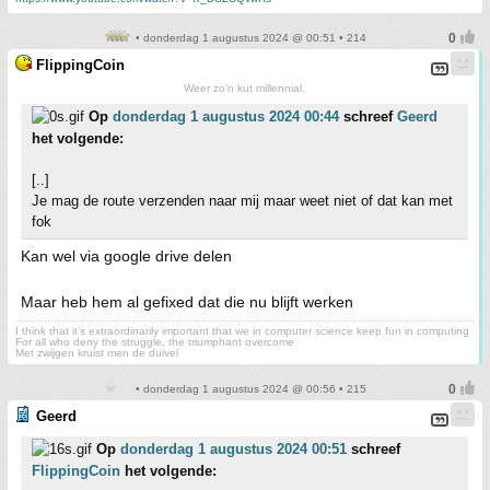
• donderdag 1 augustus 2024 @ 00:51 • 214
FlippingCoin
Weer zo'n kut millennial.
Op
donderdag 1 augustus 2024 00:44
schreef
Geerd
het volgende:
[..]
Je mag de route verzenden naar mij maar weet niet of dat kan met
fok
Kan wel via google drive delen
Maar heb hem al gefixed dat die nu blijft werken
I think that it’s extraordinarily important that we in computer science keep fun in computing
For all who deny the struggle, the triumphant overcome
Met zwijgen kruist men de duivel
• donderdag 1 augustus 2024 @ 00:56 • 215
Geerd
Op
donderdag 1 augustus 2024 00:51
schreef
FlippingCoin
het volgende: