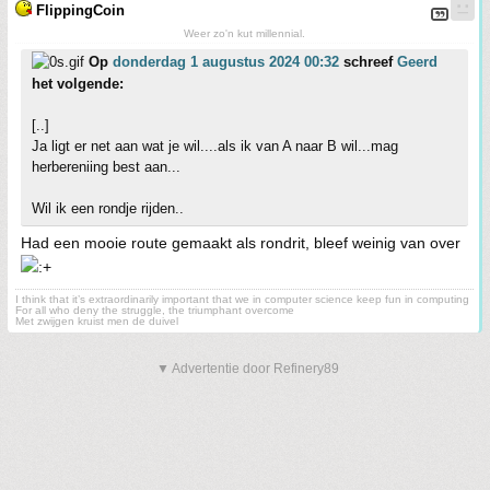
FlippingCoin
Weer zo'n kut millennial.
Op
donderdag 1 augustus 2024 00:32
schreef
Geerd
het volgende:
[..]
Ja ligt er net aan wat je wil....als ik van A naar B wil...mag
herbereniing best aan...
Wil ik een rondje rijden..
Had een mooie route gemaakt als rondrit, bleef weinig van over
I think that it’s extraordinarily important that we in computer science keep fun in computing
For all who deny the struggle, the triumphant overcome
Met zwijgen kruist men de duivel
▼ Advertentie door Refinery89