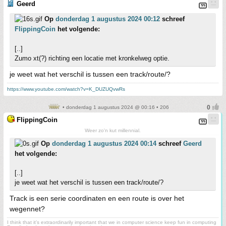
Geerd
Op
donderdag 1 augustus 2024 00:12
schreef
FlippingCoin
het volgende:
[..]
Zumo xt(?) richting een locatie met kronkelweg optie.
je weet wat het verschil is tussen een track/route/?
https://www.youtube.com/watch?v=K_DUZUQvwRs
• donderdag 1 augustus 2024 @ 00:16 • 206
FlippingCoin
Weer zo'n kut millennial.
Op
donderdag 1 augustus 2024 00:14
schreef
Geerd
het volgende:
[..]
je weet wat het verschil is tussen een track/route/?
Track is een serie coordinaten en een route is over het
wegennet?
I think that it’s extraordinarily important that we in computer science keep fun in computing