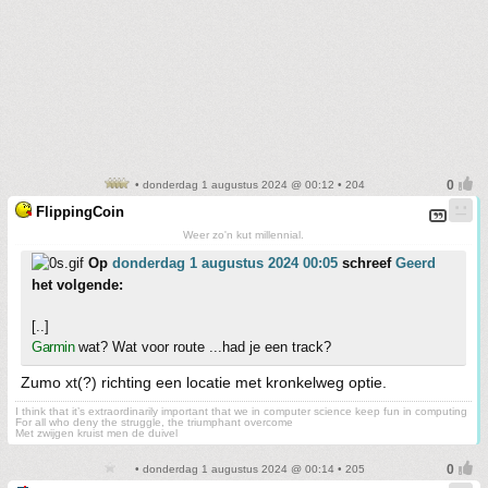
• donderdag 1 augustus 2024 @ 00:12 • 204
FlippingCoin
Weer zo'n kut millennial.
Op
donderdag 1 augustus 2024 00:05
schreef
Geerd
het volgende:
[..]
Garmin
wat? Wat voor route ...had je een track?
Zumo xt(?) richting een locatie met kronkelweg optie.
I think that it’s extraordinarily important that we in computer science keep fun in computing
For all who deny the struggle, the triumphant overcome
Met zwijgen kruist men de duivel
• donderdag 1 augustus 2024 @ 00:14 • 205