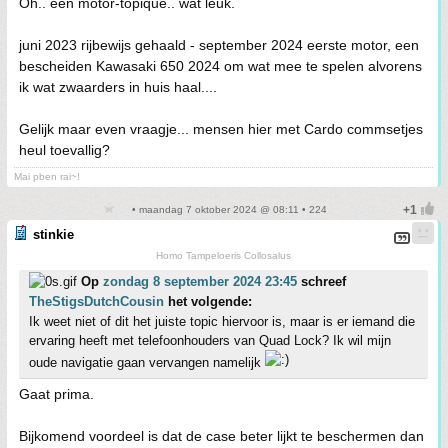
Oh.. een motor-topique.. wat leuk.
juni 2023 rijbewijs gehaald - september 2024 eerste motor, een
bescheiden Kawasaki 650 2024 om wat mee te spelen alvorens
ik wat zwaarders in huis haal....
Gelijk maar even vraagje... mensen hier met Cardo commsetjes
heul toevallig?
Mai pben rai~!
• maandag 7 oktober 2024 @ 08:11 • 224
stinkie
Homo Tampeloeris Collosalus
Op
zondag 8 september 2024 23:45
schreef
TheStigsDutchCousin
het volgende:
Ik weet niet of dit het juiste topic hiervoor is, maar is er iemand die
ervaring heeft met telefoonhouders van Quad Lock? Ik wil mijn
oude navigatie gaan vervangen namelijk
Gaat prima.
Bijkomend voordeel is dat de case beter lijkt te beschermen dan