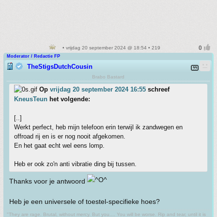
• vrijdag 20 september 2024 @ 18:54 • 219
Moderator / Redactie FP
TheStigsDutchCousin
Brabo Bastard
Op
vrijdag 20 september 2024 16:55
schreef
KneusTeun
het volgende:
[..]
Werkt perfect, heb mijn telefoon erin terwijl ik zandwegen en
offroad rij en is er nog nooit afgekomen.
En het gaat echt wel eens lomp.
Heb er ook zo'n anti vibratie ding bij tussen.
Thanks voor je antwoord
Heb je een universele of toestel-specifieke hoes?
"They are rage. Brutal, without mercy. But you.... You will be worse. Rip and tear, until it is