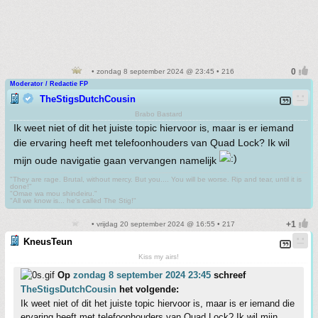
• zondag 8 september 2024 @ 23:45 • 216
Moderator / Redactie FP
TheStigsDutchCousin
Brabo Bastard
Ik weet niet of dit het juiste topic hiervoor is, maar is er iemand
die ervaring heeft met telefoonhouders van Quad Lock? Ik wil
mijn oude navigatie gaan vervangen namelijk
"They are rage. Brutal, without mercy. But you.... You will be worse. Rip and tear, until it is
done!"
"Omae wa mou shindeiru."
"All we know is... he's called The Stig!"
• vrijdag 20 september 2024 @ 16:55 • 217
KneusTeun
Kiss my airs!
Op
zondag 8 september 2024 23:45
schreef
TheStigsDutchCousin
het volgende:
Ik weet niet of dit het juiste topic hiervoor is, maar is er iemand die
ervaring heeft met telefoonhouders van Quad Lock? Ik wil mijn