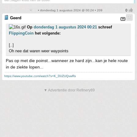
Met zwijgen kruist men de duivel
• donderdag 1 augustus 2024 @ 00:24 • 209
Geerd
Op
donderdag 1 augustus 2024 00:21
schreef
FlippingCoin
het volgende:
[..]
Oh nee dat waren weer waypoints
Pas op met die poinst...wanneer ze hard zijn...kan je hele route
in de ziekte lopen...
https://www.youtube.com/watch?v=K_DUZUQvwRs
▼ Advertentie door Refinery89