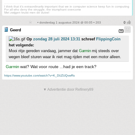
I think that it’s extraordinarily important that we in computer science keep fun in computing
For all who deny the struggle, the triumphant overcome
Met zwijgen kruist men de duivel
• donderdag 1 augustus 2024 @ 00:05 • 203
Geerd
Op
zondag 28 juli 2024 13:31
schreef
FlippingCoin
het volgende:
Mooi ritje gereden vandaag, jammer dat
Garmin
mij steeds over
wegen bleef sturen waar ik niet mag rijden met een motor alleen.
Garmin
wat? Wat voor route ...had je een track?
https://www.youtube.com/watch?v=K_DUZUQvwRs
▼ Advertentie door Refinery89