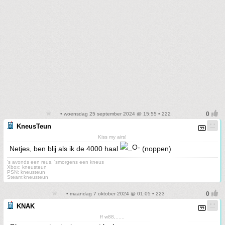
• woensdag 25 september 2024 @ 15:55 • 222
KneusTeun
Kiss my airs!
Netjes, ben blij als ik de 4000 haal
(noppen)
's avonds een reus, 'smorgens een kneus
Xbox: kneusteun
PSN: kneusteun
Steam:kneusteun
• maandag 7 oktober 2024 @ 01:05 • 223
KNAK
ff w88,......