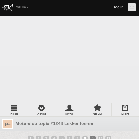
forum
log in
Index
Actief
MyAT
Nieuw
Dicht
Motorclub topic #1248 Lekker toeren
pta
1
2
3
4
5
6
7
8
9
10
11