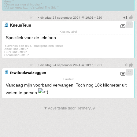
done!"
"Omae wa mou shindeiru."
"All we know is... he's called The Stig!"
• dinsdag 24 september 2024 @ 16:01 • 220
KneusTeun
Kiss my airs!
Specifiek voor de telefoon
's avonds een reus, 'smorgens een kneus
Xbox: kneusteun
PSN: kneusteun
Steam:kneusteun
• dinsdag 24 september 2024 @ 18:16 • 221
ikwilookwatzeggen
Luister!
Vandaag mijn voorband vervangen. Toch nog 18k kilometer uit
weten te persen
▼ Advertentie door Refinery89