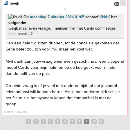
loveli
N
Op
maandag 7 oktober 2024 01:05
schreef
KNAK
het
volgende:
Gelijk maar even vraagje... mensen hier met Cardo commsetjes
heul toevallig?
Heb een hele tijd zitten dubben, tot de conclusie gekomen dat
Sena beter zou zijn voor mij, maar het kost wat.
Mwt dank aan jouw vraag weer even gezocht naar een uitlopend
model Cardo voor mijn helm en op de kop getikt voor minder
dan de helft van de prijs.
Grootste vraag is of je veel met anderen rijdt, of dat je vooral
telefoon/navi wilt kunnen horen. Als je met anderen rijdt schijnt
het fijn te zijn het systeem kopen dat compatibel is met de
groep.
crap in = crap out
1
2
3
4
5
6
7
8
9
10
11