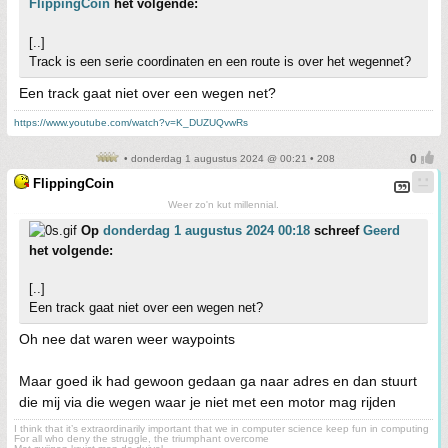
FlippingCoin
het volgende:
[..]
Track is een serie coordinaten en een route is over het wegennet?
Een track gaat niet over een wegen net?
https://www.youtube.com/watch?v=K_DUZUQvwRs
• donderdag 1 augustus 2024 @ 00:21 • 208
FlippingCoin
Weer zo'n kut millennial.
Op
donderdag 1 augustus 2024 00:18
schreef
Geerd
het volgende:
[..]
Een track gaat niet over een wegen net?
Oh nee dat waren weer waypoints
Maar goed ik had gewoon gedaan ga naar adres en dan stuurt
die mij via die wegen waar je niet met een motor mag rijden
I think that it’s extraordinarily important that we in computer science keep fun in computing
For all who deny the struggle, the triumphant overcome