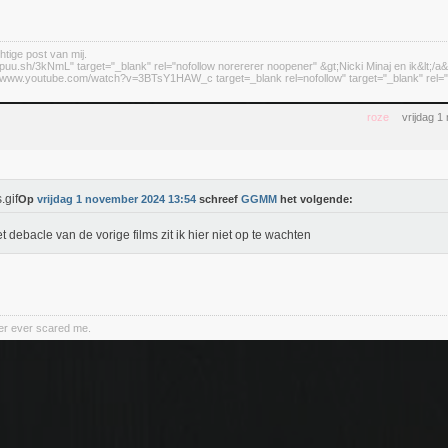
htige post van mij.
//puu.sh/3kNmL" target="_blank" rel="nofollow norererer noopener" &gt;Nicki Minaj en ik&lt;/a&
://www.youtube.com/watch?v=3BTsY1HAW_c target=_blank rel=nofollow" target="_blank" rel="n
roze
vrijdag 
Op
vrijdag 1 november 2024 13:54
schreef
GGMM
het volgende:
t debacle van de vorige films zit ik hier niet op te wachten
er ever scared me.