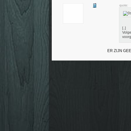
quote:
[..]
Volge
voorg
ER ZIJN GE