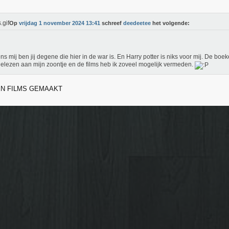
Op
vrijdag 1 november 2024 13:41
schreef
deedeetee
het volgende:
ns mij ben jij degene die hier in de war is. En Harry potter is niks voor mij. De boe
elezen aan mijn zoontje en de films heb ik zoveel mogelijk vermeden.
EN FILMS GEMAAKT