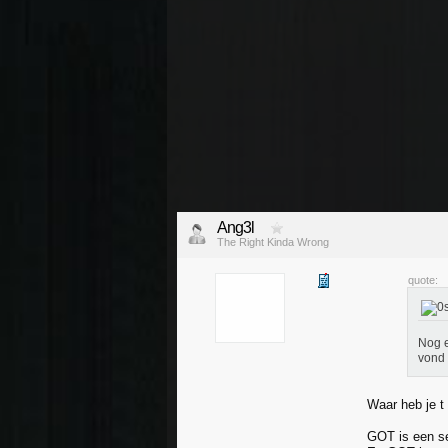
Ang3l
The Right Kinda Wrong
quote:
Nog e
vond 
Waar heb je t
GOT is een se