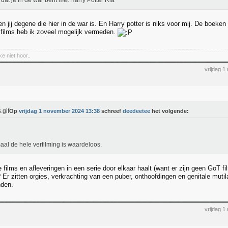
dat je in de war bent met Harry Potter Ria
n jij degene die hier in de war is. En Harry potter is niks voor mij. De boeke
 films heb ik zoveel mogelijk vermeden.
kke niet hoor..
vrijdag 
Op
vrijdag 1 november 2024 13:38
schreef
deedeetee
het volgende:
aal de hele verfilming is waardeloos.
e films en afleveringen in een serie door elkaar haalt (want er zijn geen GoT fil
r zitten orgies, verkrachting van een puber, onthoofdingen en genitale mutil
nden.
vrijdag 