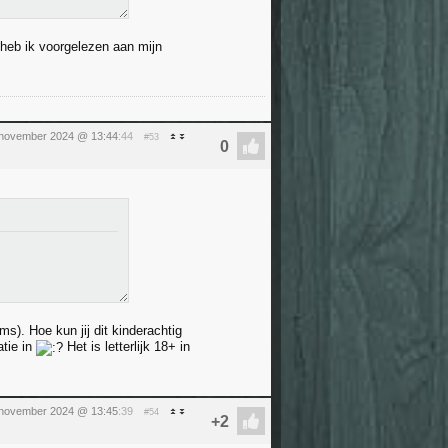
n heb ik voorgelezen aan mijn
1 november 2024 @ 13:44
:44
#53
ms). Hoe kun jij dit kinderachtig
atie in
Het is letterlijk 18+ in
1 november 2024 @ 13:45
:39
#54