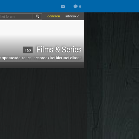
doneren
inbreuk?
Films & Series
F&S
en spannende series, bespreek het hier met elkaar!