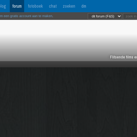
log
forum
fotoboek
chat
zoeken
dm
om een gratis account aan te maken
.
Flitsende films 