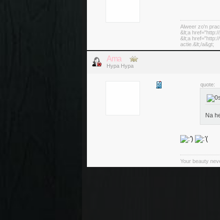
Alweer zo'n prac
&lt;a href="http:
&lt;a href="http
actie.&lt;/a&gt;
Ama
Hypa Hypa
quote:
Na he
Your beauty nev