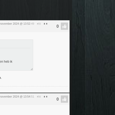
1 november 2024 @ 13:52
:49
#55
ken heb ik
n.
1 november 2024 @ 13:54
:51
#56