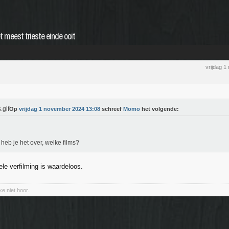
 meest trieste einde ooit
vrijdag 
Op
vrijdag 1 november 2024 13:08
schreef
Momo
het volgende:
heb je het over, welke films?
le verfilming is waardeloos.
kke niet hoor..