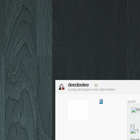
deedeetee
rustig doorgaan met ademhalen
quote:
[..]