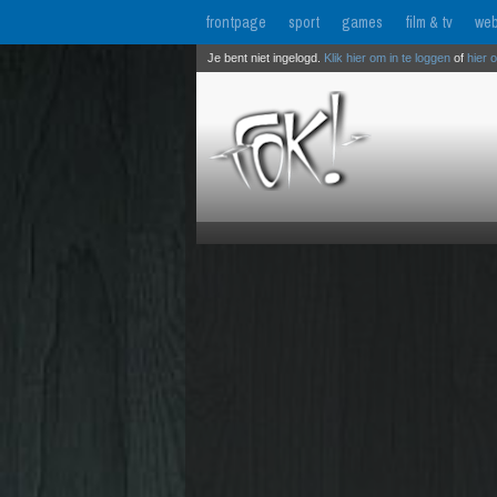
frontpage
sport
games
film & tv
web
Je bent niet ingelogd.
Klik hier om in te loggen
of
hier 