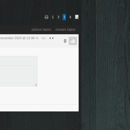
1
2
3
4
actieve topics
nieuwe topics
1 november 2024 @ 13:38
:46
#51