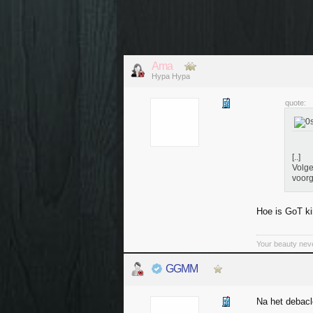
Ama
Hypa Hypa
quote:
[..]
Volge
voorg
Hoe is GoT ki
Your beauty nev
GGMM
Na het debacle