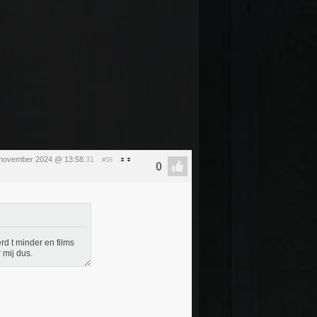
1 november 2024 @ 13:58
:31
#58
d t minder en films
 mij dus.