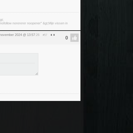
gt;
ofollow norererer noopener" &gt;Mijn vissen in
1 november 2024 @ 13:57
:26
#57