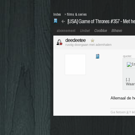
Index
»
films & series
[USA] Game of Thrones #357 - Met het
abonnement
Unibet
Coolblue
Bitvavo
deedeetee
rustig doorgaan met ademhalen
quote:
[..]
Waar 
Allemaal de he
Ga fietsen jij !! i