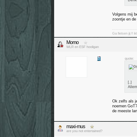
Denk 
Volgens mij be
zoontje en de
Ga fietsen jij !! i
Momo
WLR en ESF hooligan
quote:
[..]
Allem
Ok zelfs als j
noemen GoT? E
de meeste la
maxi-mus
are you not entertained?