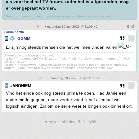
als voor heel het TV forum: zodra het is uitgezonden, mag
er over gepraat worden.
“There is no good and evil, there is only power and those too weak to seek it.”
• maandag 19 juni 2023 @ 11:06 • 2
Forum Admin
GGMM
Er zijn nog steeds mensen die het wel mee vinden vallen
Alweer zo'n prachtige post van mij.
<a href="http://puu.sh/3kNmL" target="_blank" rel="nofollow norererer noopener" >Nicki
Minaj en ik</a>
<a href="http://www.youtube.com/watch?v=3BTsY1HAW_c target=_blank rel=nofollow"
target="_blank" rel="nofollow norererer noopener" >Mijn vissen in actie.</a>
• maandag 19 juni 2023 @ 11:55 • 3
#ANONIEM
Vind het einde ook nog steeds prima te doen. Had Jamie een
ander einde gegund, maar verder vond ik het allemaal wel
logisch eindigen. Zin om de serie weer te bingen ook binnenkort.
▼ Advertentie door Refinery89