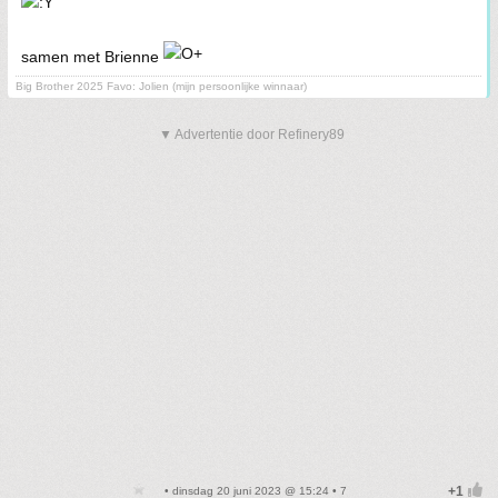
samen met Brienne
Big Brother 2025 Favo: Jolien (mijn persoonlijke winnaar)
▼ Advertentie door Refinery89
• dinsdag 20 juni 2023 @ 15:24 • 7