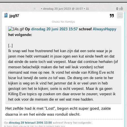
• dinsdag 20 juni 2023 @ 16:07 • 11
jpg97
Otaku No Kenkyu
Op
dinsdag 20 juni 2023 15:57
schreef
AlwaysHappy
het volgende:
[..]
Ik snap wel hoe frustrerend het kan zijn dat een serie waar je je
jaren mee hebt vermaakt in jouw ogen een kut einde heeft en dat
dat einde de serie toch wat verpest. Maar dat continue herhalen (of
mensen belachelijk maken die het wél leuk vonden) schiet
niemand wat mee op nee. Ik vond het einde van Killing Eve echt
bizar kut terwijl de serie zo tof was. De drang om de serie te her
kijken is weg en ik vind het jammer dat ik er veel uren in heb
gestopt om het te kijken; serie is echt verpest. Maar ik ga geen
Killing Eve topics op zoeken om daar erover te zeuren; verpest ik
het ook voor de mensen die er wel wat mee hadden.
Het zelfde had ik met "Lost", begon echt super goed, zakte
daarna in en het einde was ronduit slecht.
Op
dinsdag 28 februari 2006 13:50
schreef Avery het volgende:
ik ben dan nieuw ik zie zo dat jij irritant ben jpg