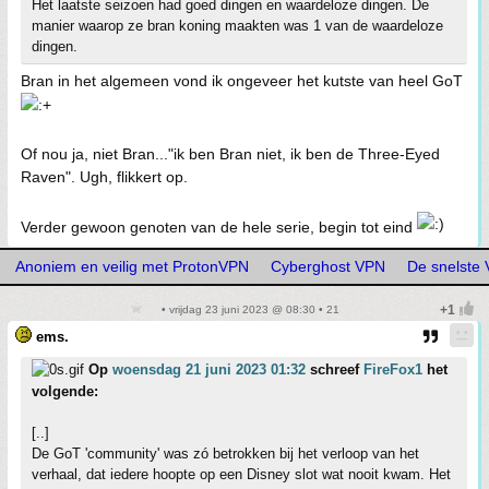
Het laatste seizoen had goed dingen en waardeloze dingen. De
manier waarop ze bran koning maakten was 1 van de waardeloze
dingen.
Bran in het algemeen vond ik ongeveer het kutste van heel GoT
Of nou ja, niet Bran..."ik ben Bran niet, ik ben de Three-Eyed
Raven". Ugh, flikkert op.
Verder gewoon genoten van de hele serie, begin tot eind
Anoniem en veilig met ProtonVPN
Cyberghost VPN
De snelste
• vrijdag 23 juni 2023 @ 08:30 • 21
ems.
Op
woensdag 21 juni 2023 01:32
schreef
FireFox1
het
volgende:
[..]
De GoT 'community' was zó betrokken bij het verloop van het
verhaal, dat iedere hoopte op een Disney slot wat nooit kwam. Het