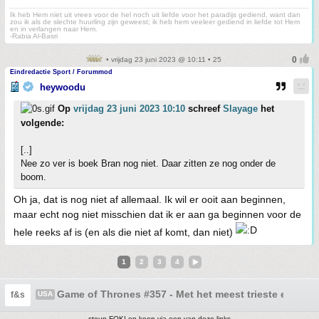
Ik heb Hem niet uit vrees voor de hel noch uit liefde voor het paradijs gediend, want dan
zou ik als de slechte huurling zijn geweest; ik heb hem veeleer gediend in liefde tot Hem
en in verlangen naar Hem.
-Rabia Al-Basri
• vrijdag 23 juni 2023 @ 10:11 • 25
Eindredactie Sport / Forummod
heywoodu
Op
vrijdag 23 juni 2023 10:10
schreef
Slayage
het
volgende:
[..]
Nee zo ver is boek Bran nog niet. Daar zitten ze nog onder de
boom.
Oh ja, dat is nog niet af allemaal. Ik wil er ooit aan beginnen,
maar echt nog niet misschien dat ik er aan ga beginnen voor de
hele reeks af is (en als die niet af komt, dan niet)
1
2
3
4
Game of Thrones #357 - Met het meest trieste einde o
f&s
USA
steun FOK! en koop via een van deze links