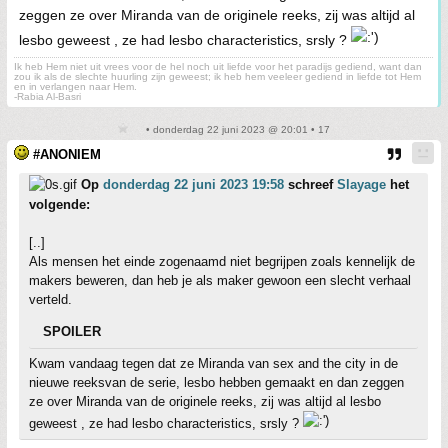
zeggen ze over Miranda van de originele reeks, zij was altijd al
lesbo geweest , ze had lesbo characteristics, srsly ?
Ik heb Hem niet uit vrees voor de hel noch uit liefde voor het paradijs gediend, want dan
zou ik als de slechte huurling zijn geweest; ik heb hem veeleer gediend in liefde tot Hem
en in verlangen naar Hem.
-Rabia Al-Basri
• donderdag 22 juni 2023 @ 20:01 • 17
#ANONIEM
Op
donderdag 22 juni 2023 19:58
schreef
Slayage
het
volgende:
[..]
Als mensen het einde zogenaamd niet begrijpen zoals kennelijk de
makers beweren, dan heb je als maker gewoon een slecht verhaal
verteld.
SPOILER
Kwam vandaag tegen dat ze Miranda van sex and the city in de
nieuwe reeksvan de serie, lesbo hebben gemaakt en dan zeggen
ze over Miranda van de originele reeks, zij was altijd al lesbo
geweest , ze had lesbo characteristics, srsly ?