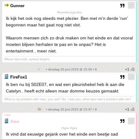
Gunner
#teamkroegenlos
Ik kijk het ook nog steeds met plezier. Ben met m'n derde 'run'
begonnen maar het gaat nog niet vlot.
Waarom mensen zich zo druk maken om het einde en dat vooral
moeten blijven herhalen te pas en te onpas? Het is
entertainment , meer niet.
Where law ends, tyrrany begins.
• dinsdag 20 juni 2023 @ 15:36 • 8
FireFox1
Ik ben nu bij S02E07, en wat een pleurishekel heb ik aan die
Catelyn.. heeft echt alleen maar domme keuzes gemaakt.
What is my problem with man, you ask? No. I ask you, what was man's problem with me?
• dinsdag 20 juni 2023 @ 15:37 • 9
roze
Ama
Hypa Hypa
Ik vind dat eeuwige gejank over het einde een beetje sad