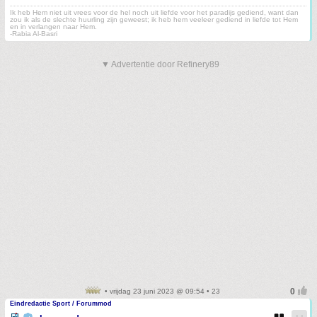
Ik heb Hem niet uit vrees voor de hel noch uit liefde voor het paradijs gediend, want dan
zou ik als de slechte huurling zijn geweest; ik heb hem veeleer gediend in liefde tot Hem
en in verlangen naar Hem.
-Rabia Al-Basri
▼ Advertentie door Refinery89
• vrijdag 23 juni 2023 @ 09:54 • 23
Eindredactie Sport / Forummod