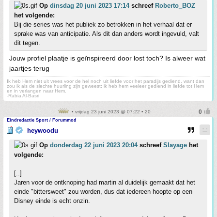
Op
dinsdag 20 juni 2023 17:14
schreef
Roberto_BOZ
het volgende:
Bij die series was het publiek zo betrokken in het verhaal dat er
sprake was van anticipatie. Als dit dan anders wordt ingevuld, valt
dit tegen.
Jouw profiel plaatje is geïnspireerd door lost toch? Is alweer wat
jaartjes terug
Ik heb Hem niet uit vrees voor de hel noch uit liefde voor het paradijs gediend, want dan
zou ik als de slechte huurling zijn geweest; ik heb hem veeleer gediend in liefde tot Hem
en in verlangen naar Hem.
-Rabia Al-Basri
• vrijdag 23 juni 2023 @ 07:22 • 20
Eindredactie Sport / Forummod
heywoodu
Op
donderdag 22 juni 2023 20:04
schreef
Slayage
het
volgende:
[..]
Jaren voor de ontknoping had martin al duidelijk gemaakt dat het
einde "bittersweet" zou worden, dus dat iedereen hoopte op een
Disney einde is echt onzin.