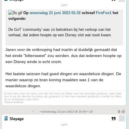
INFP
Op
woensdag 21 juni 2023 01:32
schreef
FireFox1
het
volgende:
De GoT 'community' was zó betrokken bij het verloop van het
verhaal, dat iedere hoopte op een Disney slot wat nooit kwam.
Jaren voor de ontknoping had martin al duidelijk gemaakt dat
het einde "bittersweet" zou worden, dus dat iedereen hoopte op
een Disney einde is echt onzin.
Het laatste seizoen had goed dingen en waardeloze dingen. De
manier waarop ze bran koning maakten was 1 van de
waardeloze dingen.
Ik heb Hem niet uit vrees voor de hel noch uit liefde voor het paradijs gediend, want dan
zou ik als de slechte huurling zijn geweest; ik heb hem veeleer gediend in liefde tot Hem
en in verlangen naar Hem.
-Rabia Al-Basri
• donderdag 22 juni 2023 @ 20:06 • 19
Slayage
INFP