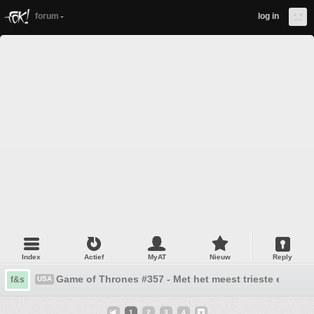
forum
log in
Index
Actief
MyAT
Nieuw
Reply
Game of Thrones #357 - Met het meest trieste einde o
f&s
USA
1
2
3
4