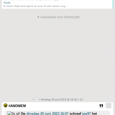
PieAir
Ik denk altijd heel goed na voor ik iets stoms zeg...
▼ Advertentie door Refinery89
• dinsdag 20 juni 2023 @ 16:32 • 12
#ANONIEM
Op
dinsdag 20 juni 2023 16:07
schreef
jpg97
het