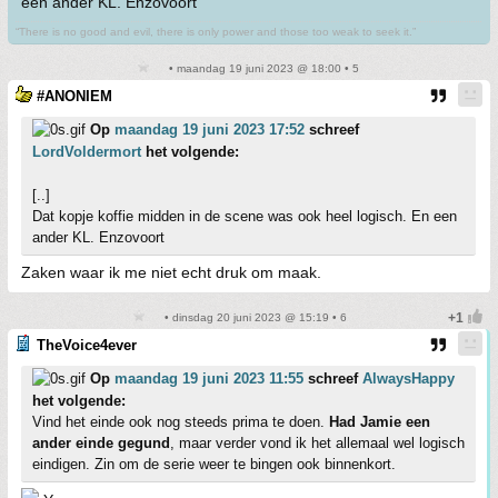
een ander KL. Enzovoort
“There is no good and evil, there is only power and those too weak to seek it.”
• maandag 19 juni 2023 @ 18:00 • 5
#ANONIEM
Op
maandag 19 juni 2023 17:52
schreef
LordVoldermort
het volgende:
[..]
Dat kopje koffie midden in de scene was ook heel logisch. En een
ander KL. Enzovoort
Zaken waar ik me niet echt druk om maak.
• dinsdag 20 juni 2023 @ 15:19 • 6
TheVoice4ever
Op
maandag 19 juni 2023 11:55
schreef
AlwaysHappy
het volgende:
Vind het einde ook nog steeds prima te doen.
Had Jamie een
ander einde gegund
, maar verder vond ik het allemaal wel logisch
eindigen. Zin om de serie weer te bingen ook binnenkort.