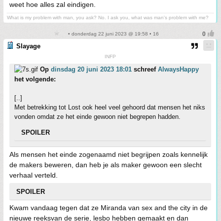
weet hoe alles zal eindigen.
What is my problem with man, you ask? No. I ask you, what was man's problem with me?
• donderdag 22 juni 2023 @ 19:58 • 16
Slayage
INFP
Op
dinsdag 20 juni 2023 18:01
schreef
AlwaysHappy
het volgende:
[..]
Met betrekking tot Lost ook heel veel gehoord dat mensen het niks
vonden omdat ze het einde gewoon niet begrepen hadden.
SPOILER
Als mensen het einde zogenaamd niet begrijpen zoals kennelijk
de makers beweren, dan heb je als maker gewoon een slecht
verhaal verteld.
SPOILER
Kwam vandaag tegen dat ze Miranda van sex and the city in de
nieuwe reeksvan de serie, lesbo hebben gemaakt en dan