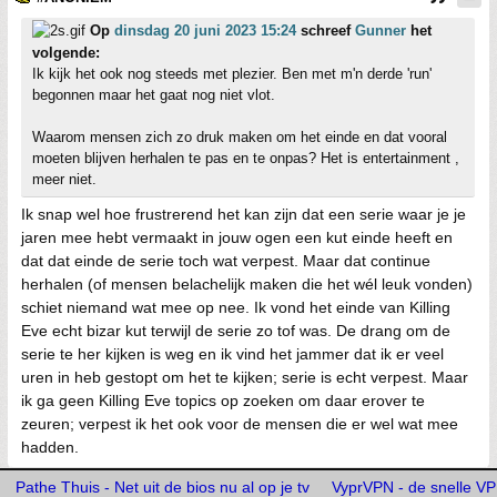
Op
dinsdag 20 juni 2023 15:24
schreef
Gunner
het
volgende:
Ik kijk het ook nog steeds met plezier. Ben met m'n derde 'run'
begonnen maar het gaat nog niet vlot.
Waarom mensen zich zo druk maken om het einde en dat vooral
moeten blijven herhalen te pas en te onpas? Het is entertainment ,
meer niet.
Ik snap wel hoe frustrerend het kan zijn dat een serie waar je je
jaren mee hebt vermaakt in jouw ogen een kut einde heeft en
dat dat einde de serie toch wat verpest. Maar dat continue
herhalen (of mensen belachelijk maken die het wél leuk vonden)
schiet niemand wat mee op nee. Ik vond het einde van Killing
Eve echt bizar kut terwijl de serie zo tof was. De drang om de
serie te her kijken is weg en ik vind het jammer dat ik er veel
uren in heb gestopt om het te kijken; serie is echt verpest. Maar
ik ga geen Killing Eve topics op zoeken om daar erover te
zeuren; verpest ik het ook voor de mensen die er wel wat mee
hadden.
Pathe Thuis - Net uit de bios nu al op je tv
VyprVPN - de snelle V