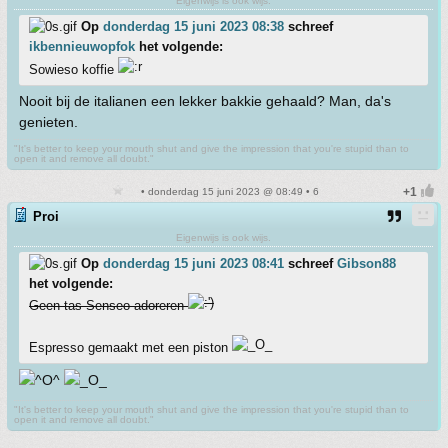
Eigenwijs is ook wijs.
Op
donderdag 15 juni 2023 08:38
schreef
ikbennieuwopfok
het volgende:
Sowieso koffie
Nooit bij de italianen een lekker bakkie gehaald? Man, da's
genieten.
"It's better to keep your mouth shut and give the impression that you're stupid than to
open it and remove all doubt."
• donderdag 15 juni 2023 @ 08:49 • 6
Proi
Eigenwijs is ook wijs.
Op
donderdag 15 juni 2023 08:41
schreef
Gibson88
het volgende:
Geen tas Senseo adoreren
Espresso gemaakt met een piston
"It's better to keep your mouth shut and give the impression that you're stupid than to
open it and remove all doubt."