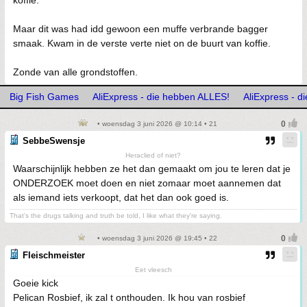
koffie.
Maar dit was had idd gewoon een muffe verbrande bagger
smaak. Kwam in de verste verte niet on de buurt van koffie.
Zonde van alle grondstoffen.
Big Fish Games
AliExpress - die hebben ALLES!
AliExpress - 
• woensdag 3 juni 2026 @ 10:14 • 21
SebbeSwensje
Heraclied of niet?
Waarschijnlijk hebben ze het dan gemaakt om jou te leren dat je
ONDERZOEK moet doen en niet zomaar moet aannemen dat
als iemand iets verkoopt, dat het dan ook goed is.
That's the drugs talking and truth be told, I like what they're saying.
• woensdag 3 juni 2026 @ 19:45 • 22
Fleischmeister
Eet vleesch
Goeie kick
Pelican Rosbief, ik zal t onthouden. Ik hou van rosbief