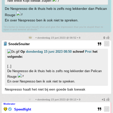
Niet enkel Kopi loewak zuipen
De Nespresso die ik thuis heb is zelfs nog lekkerder dan Pelican
Rouge
En over Nespresso ben ik ook niet te spreken.
"It's better to keep your mouth shut and give the impression that you're stupid than to
open it and remove all doubt."
• donderdag 15 juni 2023 @ 08:52 • 8
SnodeSnuiter
Op
donderdag 15 juni 2023 08:50
schreef
Proi
het
volgende:
[..]
De Nespresso die ik thuis heb is zelfs nog lekkerder dan Pelican
Rouge
En over Nespresso ben ik ook niet te spreken.
Nespresso haalt het niet bij een goede bak loewak
• donderdag 15 juni 2023 @ 09:13 • 9
Moderator
Speedfight