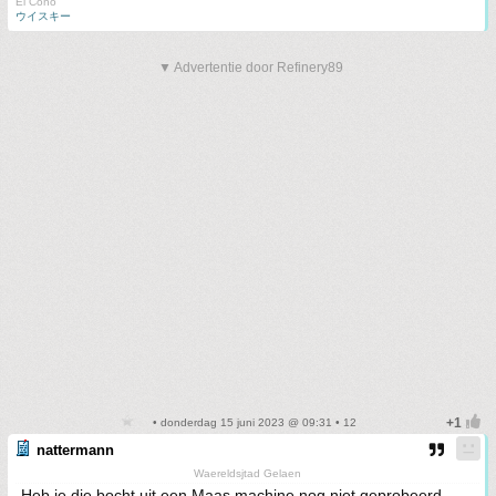
El Coño
ウイスキー
▼ Advertentie door Refinery89
• donderdag 15 juni 2023 @ 09:31 • 12
nattermann
Waereldsjtad Gelaen
Heb je die bocht uit een Maas machine nog niet geprobeerd