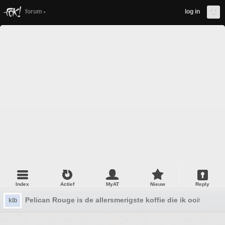
forum
log in
Index
Actief
MyAT
Nieuw
Reply
Pelican Rouge is de allersmerigste koffie die ik ooit heb 
klb