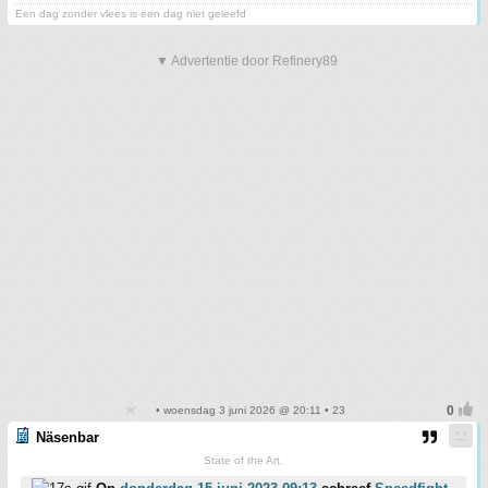
Een dag zonder vlees is een dag niet geleefd
▼ Advertentie door Refinery89
• woensdag 3 juni 2026 @ 20:11 • 23
Näsenbar
State of the Art.