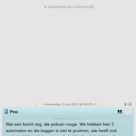
▼ Advertentie door Refinery89
• donderdag 15 juni 2023 @ 08:35 • 1
Proi
Eigenwijs is ook wijs.
Wat een bocht zeg, die pelican rouge. We hebben hier 2
automaten en die bagger is niet te pruimen, wie heeft ooit