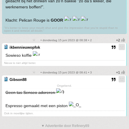
gedacht bij het drinken van zo'n bakkie "zo da's lekker, die
werknemers boffen!".
Klacht: Pelican Rouge is
GOOR
"It's better to keep your mouth shut and give the impression that you're stupid than to
open it and remove all doubt."
• donderdag 15 juni 2023 @ 08:38 • 2
ikbennieuwopfok
Sowieso koffie
Nieuw is niet altijd beter.
• donderdag 15 juni 2023 @ 08:41 • 3
Gibson88
Ongekend.
Geen tas Senseo adoreren
Espresso gemaakt met een piston
Ook in moeilijke tijden.
▼ Advertentie door Refinery89