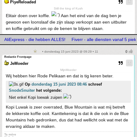
PiyeReloaded
Still the king of Kush
Elitair doen over koffie.
Aan het eind van de dag ben je
gewoon een loonslaaf die zijn slaap verkoopt aan een uitbuiter
en koffie gebruikt om op de benen te blijven staan.
AliExpress - die hebben ALLES!
Fiverr - alle diensten vanaf 5 piek
• donderdag 15 juni 2023 @ 09:29 • 11
Redactie Frontpage
JeMoeder
MijnMoeder
Wij hebben hier Rode Pelikaan en dat is tig keren beter.
Op
donderdag 15 juni 2023 08:46
schreef
SnodeSnuiter
het volgende:
Niet enkel Kopi loewak zuipen
Kopi Luwak is zeer overrated, Blue Mountain is wat mij betreft
de lekkerste koffie ooit. Kanttekening is dat ik die ook in de Blue
Mountains heb gedronken, dus dat had wellicht ook wat met de
ervaring aldaar te maken.
Ta mère