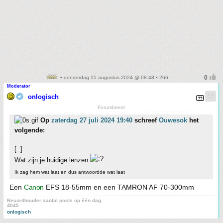
• donderdag 15 augustus 2024 @ 08:48 • 266
Moderator
onlogisch
Forumbeest
Op
zaterdag 27 juli 2024 19:40
schreef
Ouwesok
het
volgende:
[..]
Wat zijn je huidige lenzen
Ik zag hem wat laat en dus antwoordde wat laat
Een
Canon
EFS 18-55mm en een TAMRON AF 70-300mm
Recordhouder aantal posts op één dag.
4045
onlogisch