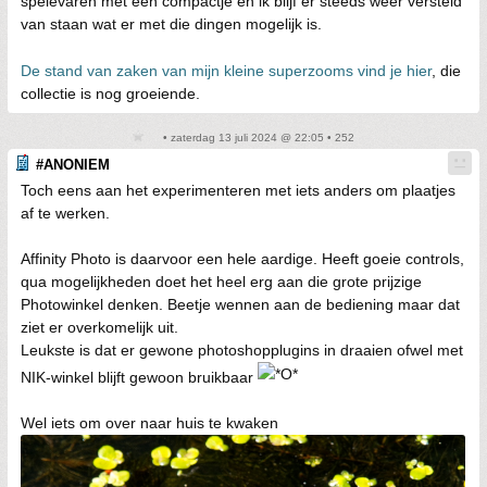
spelevaren met een compactje en ik blijf er steeds weer versteld
van staan wat er met die dingen mogelijk is.
De stand van zaken van mijn kleine superzooms vind je hier
, die
collectie is nog groeiende.
• zaterdag 13 juli 2024 @ 22:05 • 252
#ANONIEM
Toch eens aan het experimenteren met iets anders om plaatjes
af te werken.
Affinity Photo is daarvoor een hele aardige. Heeft goeie controls,
qua mogelijkheden doet het heel erg aan die grote prijzige
Photowinkel denken. Beetje wennen aan de bediening maar dat
ziet er overkomelijk uit.
Leukste is dat er gewone photoshopplugins in draaien ofwel met
NIK-winkel blijft gewoon bruikbaar
Wel iets om over naar huis te kwaken