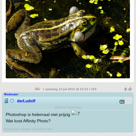
• zaterdag 13 juli 2024 @ 23:24 • 253
Moderator
derLudolf
allround beunhaas
Photoshop is helemaal niet prijzig
Wat kost Affinity Photo?
Kranplätze müssen verdichtet sein