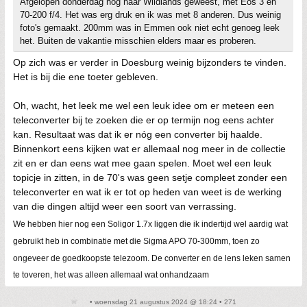
Afgelopen donderdag nog naar Wildlands geweest, met Eos 3 en
70-200 f/4. Het was erg druk en ik was met 8 anderen. Dus weinig
foto's gemaakt. 200mm was in Emmen ook niet echt genoeg leek
het. Buiten de vakantie misschien elders maar es proberen.
Op zich was er verder in Doesburg weinig bijzonders te vinden.
Het is bij die ene toeter gebleven.
Oh, wacht, het leek me wel een leuk idee om er meteen een
teleconverter bij te zoeken die er op termijn nog eens achter
kan. Resultaat was dat ik er nóg een converter bij haalde.
Binnenkort eens kijken wat er allemaal nog meer in de collectie
zit en er dan eens wat mee gaan spelen. Moet wel een leuk
topicje in zitten, in de 70's was geen setje compleet zonder een
teleconverter en wat ik er tot op heden van weet is de werking
van die dingen altijd weer een soort van verrassing.
We hebben hier nog een Soligor 1.7x liggen die ik indertijd wel aardig wat
gebruikt heb in combinatie met die Sigma APO 70-300mm, toen zo
ongeveer de goedkoopste telezoom. De converter en de lens leken samen
te toveren, het was alleen allemaal wat onhandzaam
• woensdag 21 augustus 2024 @ 18:24 • 271