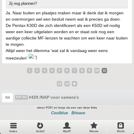
Jij nog plannen?
Ja. Naar buiten en plaatjes maken maar ik denk dat ik morgen
en overmorgen wel een besluit neem wat ik precies ga doen.
De Pentax K30D die zich identificeert als een K50D wil nodig
weer een keer uitgelaten worden en er staat ook nog een
aardige collectie MF-lenzen te wachten om een keer naar buiten
te mogen.
Altijd weer het dilemma 'wat zal ik vandaag weer eens
meezeulen'
1
2
3
4
5
6
7
8
9
10
11
12
13
#429 /NAP voor camera's
fot
FOT SC
steun FOK! en koop via een van deze links
Coolblue
Bitvavo
Index
Actief
MyAT
Nieuw
Dicht