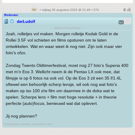
• vrijdag 30 augustus 2024 @ 21:40 • 274
Moderator
derLudolf
allround beunhaas
Joah, rolletjes vol maken. Morgen rolletje Kodak Gold in de
Rollei 3.5F vol schieten en films opsturen om te laten
ontwikkelen. Wat en waar weet ik nog niet. Zijn ook maar vier
foto's ofzo.
Zondag Twents Oldtimerfestival, moet nog 27 foto's Superia 400
met m'n Eos 3. Wellicht neem ik de Pentax LX ook mee, dat
filmpje is op 6 fotos na ook vol. Op de Eos 3 zit een 35 f/1.4L
oftewel een behoorlijk scherp lensje, wil ook nog wat foto's
maken op iso 100 z/w film om daarmee in de doka wat te
spelen. Scherpe lens + film met hoge resolutie + in theorie
perfecte (auto)focus, benieuwd wat dat oplevert.
Jij nog plannen?
Kranplätze müssen verdichtet sein