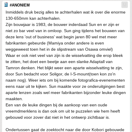
#ANONIEM
Inmiddels druk bezig alles te achterhalen wat ik over die enorme
130-650mm kan achterhalen.
Zijn bouwjaar is 1983, de bouwer inderdaad Sun en er zijn er
niet zo bar veel van in omloop. Sun ging tijdens het bouwen van
deze lens 'out of business' wat begin jaren 80 wel met meer
fabrikanten gebeurde (Mamiya onder andere is even
weggeweest toen het in de slipstream van Osawa omviel)
Waar er ook niet veel van zijn is de wisselvatting die erop bleek
te zitten, het doet een beetje aan een slanke Adaptall van
Tamron denken. Het blijkt weer een aparte wisselvatting te zijn,
door Sun bedacht voor Soligor, de I-S-mount(toen kon zo'n
naam nog). Weer iets om bij komende fotografica-evenementen
eens naar uit te kijken. Sun maakte voor ze onderuitgingen best
aparte lenzen zoals wel meer fabrikanten bijzonder leuke dingen
maakten.
Een van de leuke dingen bij de aankoop van een oude
vreemdmerklens is dan ook om uit te puzzelen wie hem heeft
gebouwd voor zover dat niet in het ontwerp zichtbaar is.
Ondertussen gaat de zoektocht naar die door Kobori gebouwde