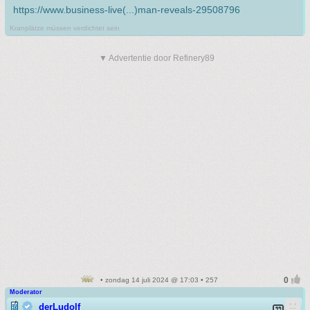
https://www.business-live(...)man-reveals-29508796
Kranplätze müssen verdichtet sein
▼ Advertentie door Refinery89
• zondag 14 juli 2024 @ 17:03 • 257
Moderator
derLudolf