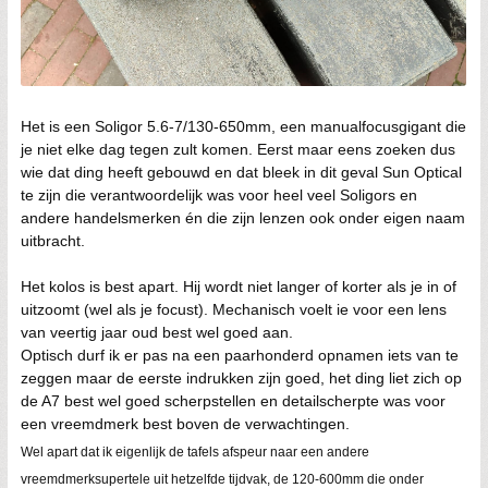
Het is een Soligor 5.6-7/130-650mm, een manualfocusgigant die
je niet elke dag tegen zult komen. Eerst maar eens zoeken dus
wie dat ding heeft gebouwd en dat bleek in dit geval Sun Optical
te zijn die verantwoordelijk was voor heel veel Soligors en
andere handelsmerken én die zijn lenzen ook onder eigen naam
uitbracht.
Het kolos is best apart. Hij wordt niet langer of korter als je in of
uitzoomt (wel als je focust). Mechanisch voelt ie voor een lens
van veertig jaar oud best wel goed aan.
Optisch durf ik er pas na een paarhonderd opnamen iets van te
zeggen maar de eerste indrukken zijn goed, het ding liet zich op
de A7 best wel goed scherpstellen en detailscherpte was voor
een vreemdmerk best boven de verwachtingen.
Wel apart dat ik eigenlijk de tafels afspeur naar een andere
vreemdmerksupertele uit hetzelfde tijdvak, de 120-600mm die onder