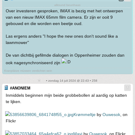
allround beunhaas
Over investeren gesproken, IMAX is bezig met het ontwerpen
van een nieuw IMAX 65mm film camera. Er zijn er ooit 9
gebouwd en die worden een beetje oud.
Las ergens anders "I hope the new ones don't sound like a
lawnmower"
De van dichtbij gefilmde dialogen in Oppenheimer zouden dan
ook nagesynchroniseerd zijn
Kranplätze müssen verdichtet sein
• zondag 14 juli 2024 @ 22:43 • 258
#ANONIEM
Inmiddels beginnen mijn beide grobbebollen al aardig op katten
te lijken.
Krømmeltje
by
Ouwesok
, on
Flickr
Mavi
by
Ouwesok
, on Flickr