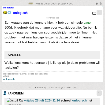
• vrijdag 26 juli 2024 @ 11:14 • 260
Moderator
onlogisch
Forumbeest
Een vraagje aan de kenners hier. Ik heb een simpele
canon
800d. Ik gebruik dat met name voor wat videografie. Nu ben ik
op zoek naar een lens om sportwedstrijden mee te filmen. Het
probleem met mijn huidige lenzen is dat ze of niet in kunnen
zoomen, of last hebben van dit als ik de lens draai.
SPOILER
Welke lens komt het eerste bij jullie op als je deze problemen wil
tackelen?
Recordhouder aantal posts op één dag.
4045
onlogisch
• zaterdag 27 juli 2024 @ 19:40 • 261
#ANONIEM
Op
vrijdag 26 juli 2024 11:14
schreef
onlogisch
het