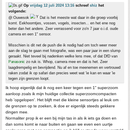
Op
vrijdag 12 juli 2024 13:16
schreef
shiz
het
volgende:
@:Ouwesok
Dat is het meeste wat daar in die groep voorbij
komt. Eekhoorntjes, vossen, vogels, insecten... en het ene nog
beter dan het andere. Zeer verrassend voor zo'n 7 jaar o.i.d. oude
camera en een 1" sensor.
Misschien is dit net de push die ik nodig had om toch weer meer
aan de slag te gaan met fotografie, was een paar jaar in een slump
geraakt. Niet teveel bij nadenken welke lens mee, of dat DfD van
Panasonic
zo ruk is. Whop, camera mee en dat is het. Zeer
laagdrempelig en bevrijdend. Nu af en toe meenemen en vertrouwd
raken zodat ik op safari dan precies weet wat 'ie kan en waar 'ie
tegen zijn grenzen loopt.
Ik hoop eigenlijk dat ik nog een keer tegen een 1" superzoom
aanloop zoals ik mijn huidige collectie superzoomcompacten
heb 'opgelopen'. Het blijft met die kleine sensortjes al leuk om
de grenzen op te zoeken, ik doe er eigenlijk steeds gekkere
dingen mee.
Normaliter prop ik er een bij mijn tas in als ik iets ga doen en
dan soms komt ie naar buiten en gaan we even een uurtje