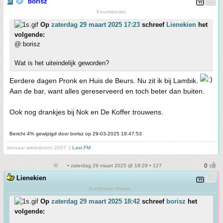
borisz
Keurmeester
Op
zaterdag 29 maart 2025 17:23
schreef
Lienekien
het
volgende:
@:borisz
Wat is het uiteindelijk geworden?
Eerdere dagen Pronk en Huis de Beurs. Nu zit ik bij Lambik.
Aan de bar, want alles gereserveerd en toch beter dan buiten.
Ook nog drankjes bij Nok en De Koffer trouwens.
Bericht 4% gewijzigd door borisz op 29-03-2025 18:47:53
winnaar wielerprono 2007 :)
Last.FM
• zaterdag 29 maart 2025 @ 19:29 • 127
Lienekien
Sunshower kisses...
Op
zaterdag 29 maart 2025 18:42
schreef
borisz
het
volgende: