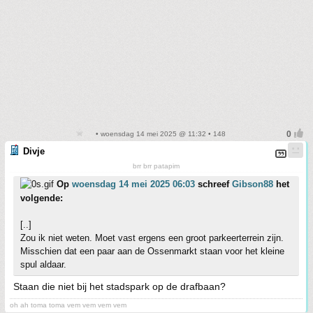
• woensdag 14 mei 2025 @ 11:32 • 148
Divje
brr brr patapim
Op
woensdag 14 mei 2025 06:03
schreef
Gibson88
het
volgende:
[..]
Zou ik niet weten. Moet vast ergens een groot parkeerterrein zijn.
Misschien dat een paar aan de Ossenmarkt staan voor het kleine
spul aldaar.
Staan die niet bij het stadspark op de drafbaan?
oh ah toma toma vem vem vem vem