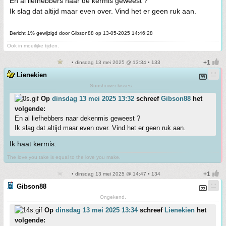
En al liefhebbers naar de kermis geweest ?
Ik slag dat altijd maar even over. Vind het er geen ruk aan.
Bericht 1% gewijzigd door Gibson88 op 13-05-2025 14:46:28
Ook in moeilijke tijden.
• dinsdag 13 mei 2025 @ 13:34 • 133
Lienekien
Sunshower kisses...
Op
dinsdag 13 mei 2025 13:32
schreef
Gibson88
het
volgende:
En al liefhebbers naar dekenmis geweest ?
Ik slag dat altijd maar even over. Vind het er geen ruk aan.
Ik haat kermis.
The love you take is equal to the love you make.
• dinsdag 13 mei 2025 @ 14:47 • 134
Gibson88
Ongekend.
Op
dinsdag 13 mei 2025 13:34
schreef
Lienekien
het
volgende: