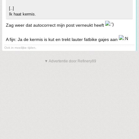
[..]
Ik haat kermis.
Zag weer dat autocorrect mijn post verneukt heeft
A fijn: Ja de kermis is kut en trekt lauter fatbike gajes aan
Ook in moeilijke tijden.
▼ Advertentie door Refinery89