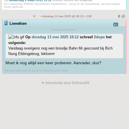
Op
donderdag 3 maart 2011 19:12
schreef zeross het volgende:
Een Headmax PMX60 Sennheiser Koptelefoon, nieuw in de verpakking, slechts enkele
keren gebruikt.
• dinsdag 13 mei 2025 @ 18:13 • 139
Lienekien
Sunshower kisses...
Op
dinsdag 13 mei 2025 18:12
schreef
2dope
het
volgende:
Vandaag overigens nog een broodje Bahn Mi gescoord bij Bich
Nung Ebbingebrug, lekkerrrr
Moet ik nog altijd een keer proberen. Aanrader, dus?
The love you take is equal to the love you make.
▼ Advertentie door Refinery89