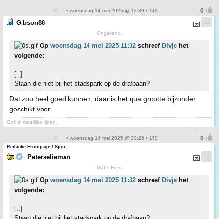
• woensdag 14 mei 2025 @ 12:39 • 149
Gibson88
Ongekend.
Op
woensdag 14 mei 2025 11:32
schreef
Divje
het
volgende:
[..]
Staan die niet bij het stadspark op de drafbaan?
Dat zou heel goed kunnen, daar is het qua grootte bijzonder
geschikt voor.
Ook in moeilijke tijden.
• woensdag 14 mei 2025 @ 20:28 • 150
Redactie Frontpage / Sport
Peterselieman
Maffe Fries
Op
woensdag 14 mei 2025 11:32
schreef
Divje
het
volgende:
[..]
Staan die niet bij het stadspark op de drafbaan?