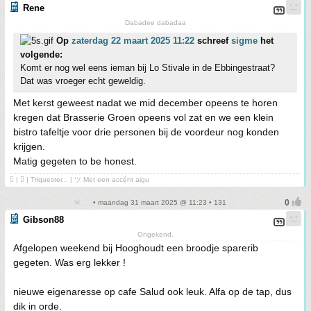
Rene
Dabadee dabadaa
Op
zaterdag 22 maart 2025 11:22
schreef
sigme
het
volgende:
Komt er nog wel eens ieman bij Lo Stivale in de Ebbingestraat?
Dat was vroeger echt geweldig.
Met kerst geweest nadat we mid december opeens te horen
kregen dat Brasserie Groen opeens vol zat en we een klein
bistro tafeltje voor drie personen bij de voordeur nog konden
krijgen.
Matig gegeten to be honest.
 | ❤ | Triquester... | ツ Met een accént aigu
• maandag 31 maart 2025 @ 11:23 • 131
Gibson88
Ongekend.
Afgelopen weekend bij Hooghoudt een broodje sparerib
gegeten. Was erg lekker !
nieuwe eigenaresse op cafe Salud ook leuk. Alfa op de tap, dus
dik in orde.