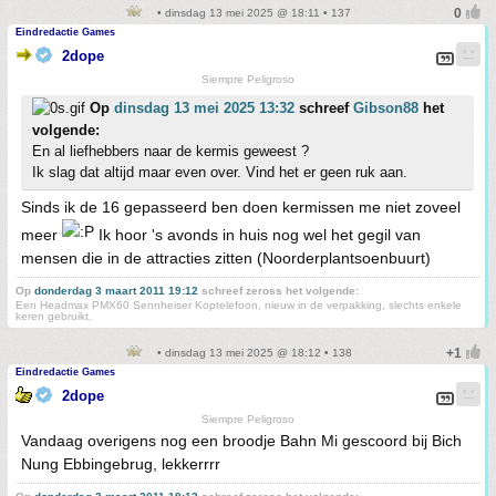
• dinsdag 13 mei 2025 @ 18:11 • 137
Eindredactie Games
2dope
Siempre Peligroso
Op
dinsdag 13 mei 2025 13:32
schreef
Gibson88
het
volgende:
En al liefhebbers naar de kermis geweest ?
Ik slag dat altijd maar even over. Vind het er geen ruk aan.
Sinds ik de 16 gepasseerd ben doen kermissen me niet zoveel
meer
Ik hoor 's avonds in huis nog wel het gegil van
mensen die in de attracties zitten (Noorderplantsoenbuurt)
Op
donderdag 3 maart 2011 19:12
schreef zeross het volgende:
Een Headmax PMX60 Sennheiser Koptelefoon, nieuw in de verpakking, slechts enkele
keren gebruikt.
• dinsdag 13 mei 2025 @ 18:12 • 138
Eindredactie Games
2dope
Siempre Peligroso
Vandaag overigens nog een broodje Bahn Mi gescoord bij Bich
Nung Ebbingebrug, lekkerrrr