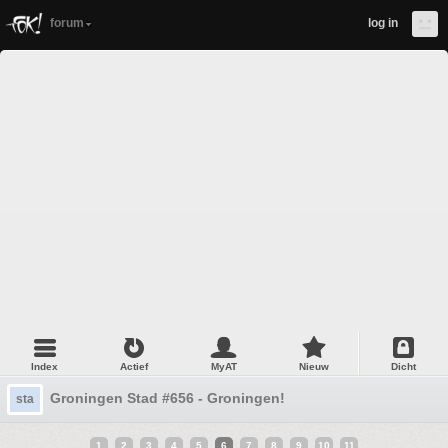
forum
log in
Index
Actief
MyAT
Nieuw
Dicht
Groningen Stad #656 - Groningen!
sta
1
2
3
4
5
6
7
8
9
10
11