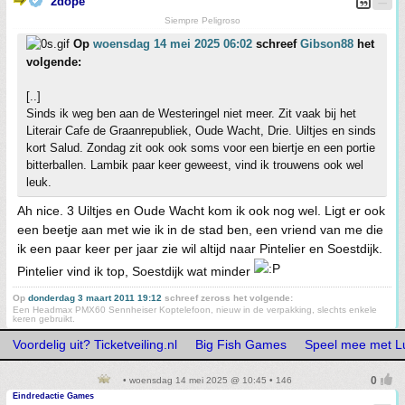
2dope
Siempre Peligroso
Op
woensdag 14 mei 2025 06:02
schreef
Gibson88
het
volgende:
[..]
Sinds ik weg ben aan de Westeringel niet meer. Zit vaak bij het
Literair Cafe de Graanrepubliek, Oude Wacht, Drie. Uiltjes en sinds
kort Salud. Zondag zit ook ook soms voor een biertje en een portie
bitterballen. Lambik paar keer geweest, vind ik trouwens ook wel
leuk.
Ah nice. 3 Uiltjes en Oude Wacht kom ik ook nog wel. Ligt er ook
een beetje aan met wie ik in de stad ben, een vriend van me die
ik een paar keer per jaar zie wil altijd naar Pintelier en Soestdijk.
Pintelier vind ik top, Soestdijk wat minder
Op
donderdag 3 maart 2011 19:12
schreef zeross het volgende:
Een Headmax PMX60 Sennheiser Koptelefoon, nieuw in de verpakking, slechts enkele
keren gebruikt.
Voordelig uit? Ticketveiling.nl
Big Fish Games
Speel mee met Lu
• woensdag 14 mei 2025 @ 10:45 • 146
Eindredactie Games