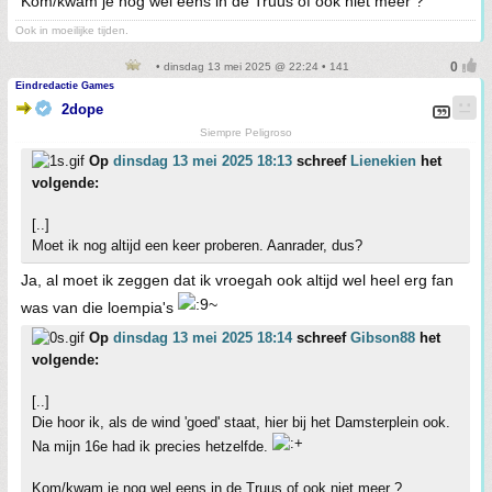
Kom/kwam je nog wel eens in de Truus of ook niet meer ?
Ook in moeilijke tijden.
• dinsdag 13 mei 2025 @ 22:24 • 141
Eindredactie Games
2dope
Siempre Peligroso
Op
dinsdag 13 mei 2025 18:13
schreef
Lienekien
het
volgende:
[..]
Moet ik nog altijd een keer proberen. Aanrader, dus?
Ja, al moet ik zeggen dat ik vroegah ook altijd wel heel erg fan
was van die loempia's
Op
dinsdag 13 mei 2025 18:14
schreef
Gibson88
het
volgende:
[..]
Die hoor ik, als de wind 'goed' staat, hier bij het Damsterplein ook.
Na mijn 16e had ik precies hetzelfde.
Kom/kwam je nog wel eens in de Truus of ook niet meer ?