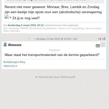
Recent niet meer geweest. Minnaar, Bres, Lambik en Zondag
zijn een beetje mijn spots voor een (alcoholische) versnapering
Zit jij er nog veel?
Op
donderdag 3 maart 2011 19:12
schreef zeross het volgende:
Een Headmax PMX60 Sennheiser Koptelefoon, nieuw in de verpakking, slechts enkele
keren gebruikt.
• dinsdag 13 mei 2025 @ 23:36 • 142
Alexxxxx
Friespeuk
Waar staat het transportmaterieel van de kermis geparkeerd?
Bedrijfswagen Blog
rallytrucks.nl
▼ Advertentie door Refinery89