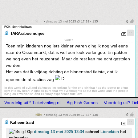
• dinsdag 13 mei 2025 @ 17:28 • 135
FOK!-Schrikkelbaas
TARAraboemdijee
Vader!
Toen mijn kinderen nog iets kleiner waren ging ik nog wel eens
naar de Ossenmarkt, dat is wel een leuk verlengde. En pakten
we nog even het reuzenrad. Maar de rest kan me echt gestolen
worden.
Het was dat ik vrijdag richting de binnenstad fietste, dat ik
opeens de attracties zag
In this world of evil and darkness I'm looking for the one girl that has the power to bring
light into my heart. A light so pure that my evil thoughts about this world and the people
living on it will vanish and I'll finally experience true love.
Voordelig uit? Ticketveiling.nl
Big Fish Games
Voordelig uit? Tic
• dinsdag 13 mei 2025 @ 17:32 • 136
KaheemSaid
Op
dinsdag 13 mei 2025 13:34
schreef
Lienekien
het
volgende: