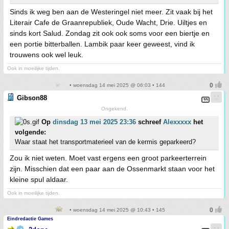
Sinds ik weg ben aan de Westeringel niet meer. Zit vaak bij het
Literair Cafe de Graanrepubliek, Oude Wacht, Drie. Uiltjes en
sinds kort Salud. Zondag zit ook ook soms voor een biertje en
een portie bitterballen. Lambik paar keer geweest, vind ik
trouwens ook wel leuk.
Ook in moeilijke tijden.
• woensdag 14 mei 2025 @ 06:03 • 144
Gibson88
Ongekend.
Op
dinsdag 13 mei 2025 23:36
schreef
Alexxxxx
het
volgende:
Waar staat het transportmaterieel van de kermis geparkeerd?
Zou ik niet weten. Moet vast ergens een groot parkeerterrein
zijn. Misschien dat een paar aan de Ossenmarkt staan voor het
kleine spul aldaar.
Ook in moeilijke tijden.
• woensdag 14 mei 2025 @ 10:43 • 145
Eindredactie Games