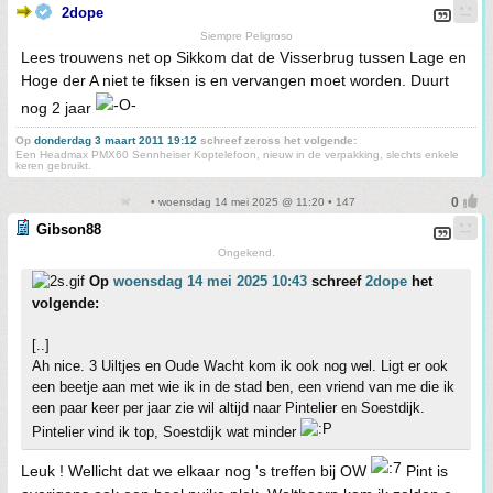
2dope
Siempre Peligroso
Lees trouwens net op Sikkom dat de Visserbrug tussen Lage en
Hoge der A niet te fiksen is en vervangen moet worden. Duurt
nog 2 jaar
Op
donderdag 3 maart 2011 19:12
schreef zeross het volgende:
Een Headmax PMX60 Sennheiser Koptelefoon, nieuw in de verpakking, slechts enkele
keren gebruikt.
• woensdag 14 mei 2025 @ 11:20 • 147
Gibson88
Ongekend.
Op
woensdag 14 mei 2025 10:43
schreef
2dope
het
volgende:
[..]
Ah nice. 3 Uiltjes en Oude Wacht kom ik ook nog wel. Ligt er ook
een beetje aan met wie ik in de stad ben, een vriend van me die ik
een paar keer per jaar zie wil altijd naar Pintelier en Soestdijk.
Pintelier vind ik top, Soestdijk wat minder
Leuk ! Wellicht dat we elkaar nog 's treffen bij OW
Pint is