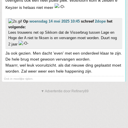
overigens ook een heel puike plek. Wolthoorn kom ik zelden e
Keyzer is helaas niet meer
Op
woensdag 14 mei 2025 10:45
schreef
2dope
het
volgende:
Lees trouwens net op Sikkom dat de Visserbrug tussen Lage en
Hoge der A niet te fiksen is en vervangen moet worden. Duurt nog
2 jaar
Ja ook gezien. Men dacht 'even' met een onderdeel klaar te zijn.
De hele brug moet gewoon vervangen worden.
Maarrr, wel leuk vooruitzicht. als dat nieuwe ding geplaatst moet
worden. Zal weer weer een hele happening zijn.
Ook in moeilijke tijden.
▼ Advertentie door Refinery89