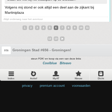
Volgens mij stond er ook altijd een deel aan de zijkant bij
Martiniplaza
Altijd onderweg naar het avontuur
1
2
3
4
5
6
7
8
9
10
11
12
13
Groningen Stad #656 - Groningen!
sta
steun FOK! en koop via een van deze links
Coolblue
Bitvavo
Index
Actief
MyAT
Nieuw
Dicht
privacy
•
premium account
•
voorwaarden