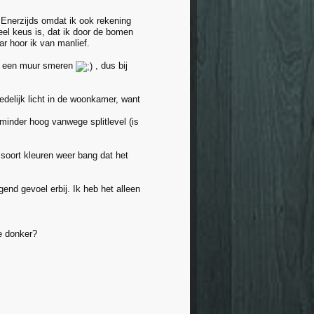
 Enerzijds omdat ik ook rekening
eel keus is, dat ik door de bomen
ar hoor ik van manlief.
 op een muur smeren
, dus bij
delijk licht in de woonkamer, want
inder hoog vanwege splitlevel (is
t soort kleuren weer bang dat het
end gevoel erbij. Ik heb het alleen
e donker?