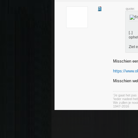
quote:
[..]
ophef
Ziet 
Misschien een
https://www.
Misschien wel
'Je gaat het pas 
'Ieder nadeel heb
We zullen je nooi
1947-2016