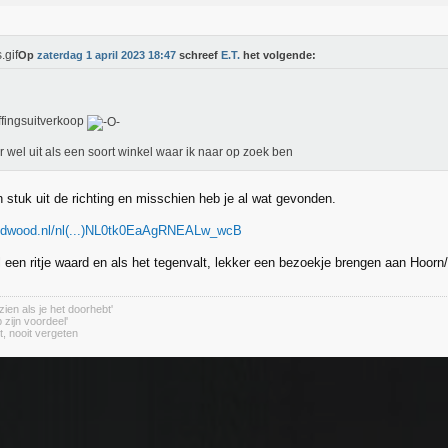
Op
zaterdag 1 april 2023 18:47
schreef
E.T.
het volgende:
fingsuitverkoop
er wel uit als een soort winkel waar ik naar op zoek ben
 stuk uit de richting en misschien heb je al wat gevonden.
oldwood.nl/nl(...)NL0tk0EaAgRNEALw_wcB
 een ritje waard en als het tegenvalt, lekker een bezoekje brengen aan Hoorn
zien als je het doorhebt'
 zijn voordeel'
t, nooit vergeten