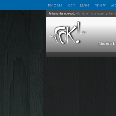
frontpage
sport
games
film & tv
web
Je bent niet ingelogd.
Klik hier om in te loggen
of
hier 
Alles over k