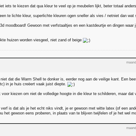
iet iets te kiezen dat qua kleur te veel op je meubelen lijkt, beter totaal anders
een te lichte kleur, superlichte kleuren ogen sneller als vies / netniet dan wat 
d moodboard! Gewoon met verfstaaltjes en een kastdeurtje en dingen waar je 
okte huizen worden viesgeel, niet zand of beige
maand
 niet dat die Warm Shell te donker is, eerder nog aan de veilige kant. Een bee
tc) in je huis creëert vaak juist diepte.
 voor kiezen om niet de volledige hoogte in die kleur te schilderen, maar dat 
verf is dat als je het echt niks vindt, je er gewoon met witte latex (of een a
ou het gewoon eens proberen, in plaats van te blijven twijfelen of je het wel 
maand