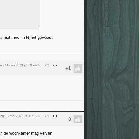
ar niet meer in Nijhof geweest.
ag 14 mei 2023 @ 19:44
:45
#78
ag 15 mei 2023 @ 11:16
:26
#79
n in de woonkamer mag verven