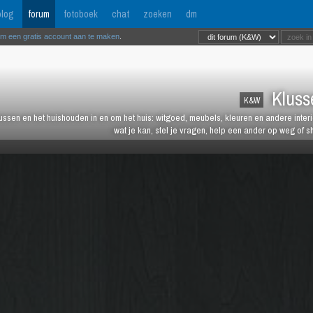
log
forum
fotoboek
chat
zoeken
dm
om een gratis account aan te maken
.
Kluss
K&W
lussen en het huishouden in en om het huis: witgoed, meubels, kleuren en andere inter
wat je kan, stel je vragen, help een ander op weg of s