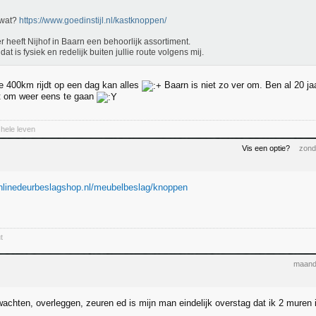
t wat?
https://www.goedinstijl.nl/kastknoppen/
r heeft Nijhof in Baarn een behoorlijk assortiment.
dat is fysiek en redelijk buiten jullie route volgens mij.
ue 400km rijdt op een dag kan alles
Baarn is niet zo ver om. Ben al 20 ja
 om weer eens te gaan
n hele leven
Vis een optie?
zond
nlinedeurbeslagshop.nl/meubelbeslag/knoppen
t
maand
wachten, overleggen, zeuren ed is mijn man eindelijk overstag dat ik 2 mure