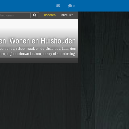
doneren
inbreuk?
en, Wonen en Huishouden
ieurtrends, schoonmaak en de-cluttertips. Laat zien
how je gloednieuwe keuken, pantry of herinrichting.