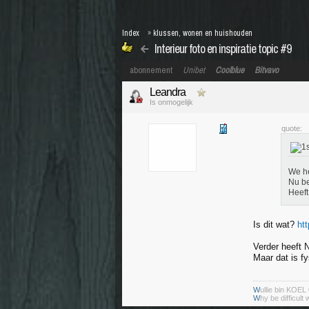
Index
»
klussen, wonen en huishouden
Interieur foto en inspiratie topic #9
abonnement
Unibet
Coolblue
Bitvavo
Leandra
Is onmogelijk
quote:
We he
Nu be
Heeft
Is dit wat?
ht
Verder heeft N
Maar dat is fy
W
ullie bin KOEL
W
hy be difficult