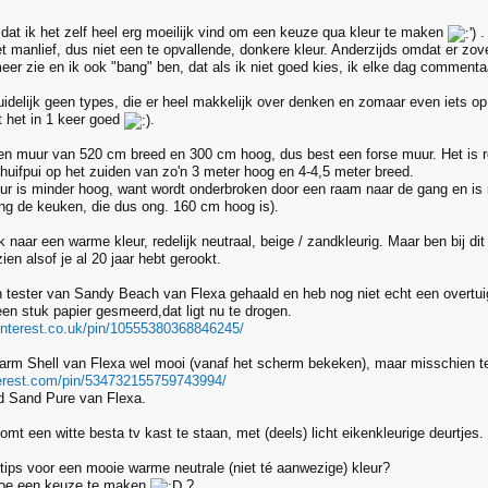
t dat ik het zelf heel erg moeilijk vind om een keuze qua kleur te maken
.
t manlief, dus niet een te opvallende, donkere kleur. Anderzijds omdat er zov
eer zie en ik ook "bang" ben, dat als ik niet goed kies, ik elke dag commenta
duidelijk geen types, die er heel makkelijk over denken en zomaar even iets
 het in 1 keer goed
.
en muur van 520 cm breed en 300 cm hoog, dus best een forse muur. Het is re
huifpui op het zuiden van zo'n 3 meter hoog en 4-4,5 meter breed.
r is minder hoog, want wordt onderbroken door een raam naar de gang en is m
ing de keuken, die dus ong. 160 cm hoog is).
 naar een warme kleur, redelijk neutraal, beige / zandkleurig. Maar ben bij di
zien alsof je al 20 jaar hebt gerookt.
n tester van Sandy Beach van Flexa gehaald en heb nog niet echt een overtuig
en stuk papier gesmeerd,dat ligt nu te drogen.
interest.co.uk/pin/10555380368846245/
Warm Shell van Flexa wel mooi (vanaf het scherm bekeken), maar misschien t
nterest.com/pin/534732155759743994/
d Sand Pure van Flexa.
mt een witte besta tv kast te staan, met (deels) licht eikenkleurige deurtjes.
tips voor een mooie warme neutrale (niet té aanwezige) kleur?
 hoe een keuze te maken
?