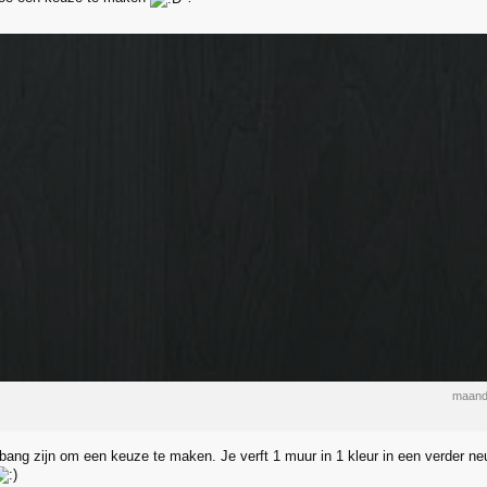
maand
 bang zijn om een keuze te maken. Je verft 1 muur in 1 kleur in een verder neut