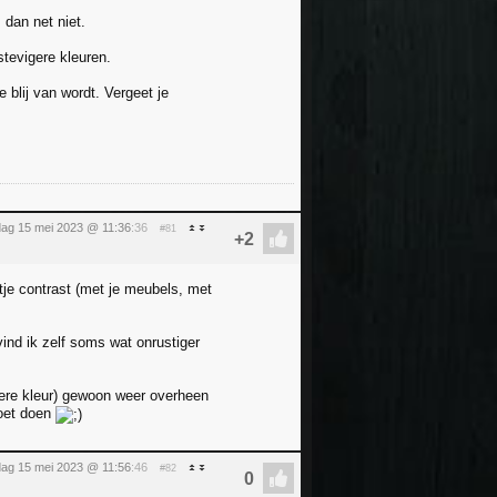
 dan net niet.
stevigere kleuren.
blij van wordt. Vergeet je
ag 15 mei 2023 @ 11:36
:36
#81
tje contrast (met je meubels, met
vind ik zelf soms wat onrustiger
ndere kleur) gewoon weer overheen
moet doen
ag 15 mei 2023 @ 11:56
:46
#82