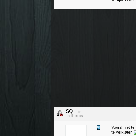
SQ
snelle trees
Vooral niet te
te verkløten