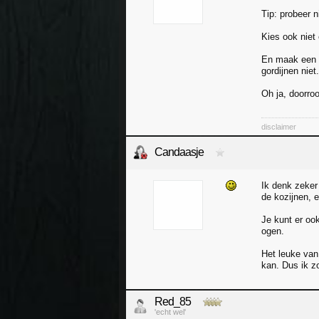
Tip: probeer n
Kies ook niet 
En maak een 3
gordijnen niet.
Oh ja, doorro
disclaimer
Candaasje
Ik denk zeker
de kozijnen, e
Je kunt er ook
ogen.
Het leuke van 
kan. Dus ik z
Red_85
'echt wel'