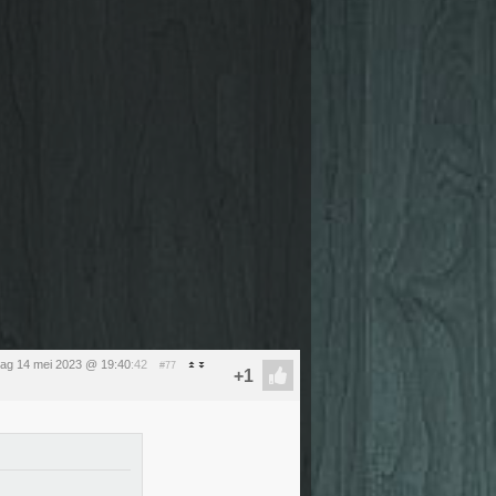
ag 14 mei 2023 @ 19:40
:42
#77