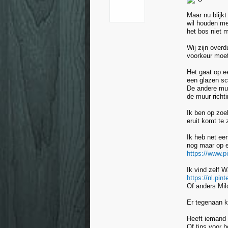
Maar nu blijk
wil houden me
het bos niet m
Wij zijn over
voorkeur moet
Het gaat op e
een glazen sc
De andere muu
de muur richt
Ik ben op zoek
eruit komt te 
Ik heb net ee
nog maar op e
https://www.p
Ik vind zelf 
https://nl.pi
Of anders Mil
Er tegenaan ko
Heeft iemand 
Of tips voor