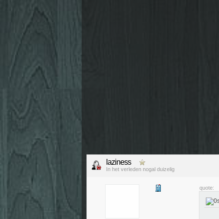
laziness
In het verleden nogal duizelig
quote: