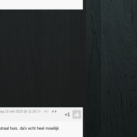
ag 15 mei 2023 @ 11:26
:29
#80
raal huis, da's echt heel moeilijk