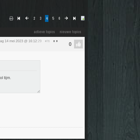
2
3
4
5
6
actieve topics
nieuwe topics
ag 14 mei 2023 @ 16:12
:29
#76
l tijm.