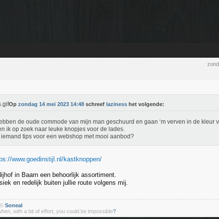
zond
Op
zondag 14 mei 2023 14:48
schreef
laziness
het volgende:
bben de oude commode van mijn man geschuurd en gaan ‘m verven in de kleur vo
n ik op zoek naar leuke knopjes voor de lades.
 iemand tips voor een webshop met mooi aanbod?
tps://www.goedinstijl.nl/kastknoppen/
ijhof in Baarn een behoorlijk assortiment.
siek en redelijk buiten jullie route volgens mij.
 ©
Soneal
 when, with a bit of effort, you could be impossible
?