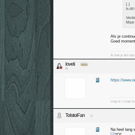
[..]
Is di
Verde
Maar 
Als je contin
Goed moment
Ik heb je lief mij
loveli
N
https://www.o
crap in = crap ou
TolstoiFan
Na heel lang 