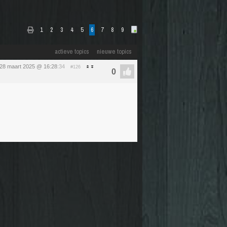
1
2
3
4
5
6
7
8
9
actieve topics
nieuwe topics
 28 maart 2025 @ 16:28
:34
#126