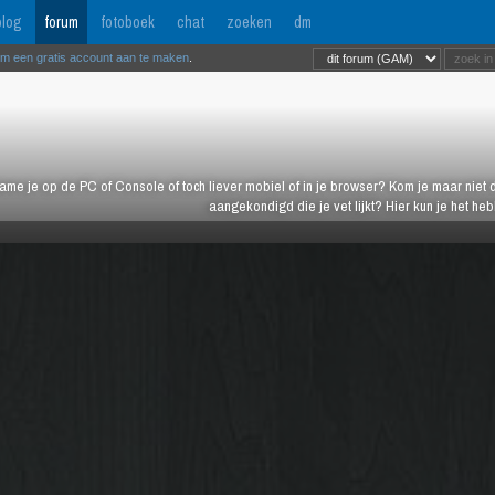
log
forum
fotoboek
chat
zoeken
dm
om een gratis account aan te maken
.
ame je op de PC of Console of toch liever mobiel of in je browser? Kom je maar niet d
aangekondigd die je vet lijkt? Hier kun je het h