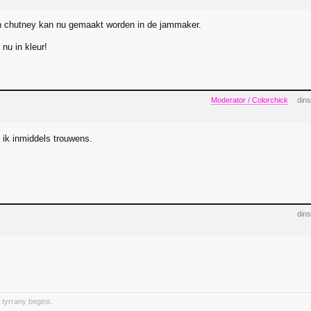
 chutney kan nu gemaakt worden in de jammaker.
 nu in kleur!
Moderator / Colorchick
dins
 ik inmiddels trouwens.
dins
 tyrrany begins.