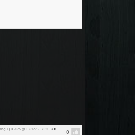
dag 1 juli 2025 @ 13:36
:25
#133