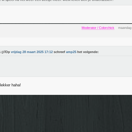
Moderator / Colorchick
maandag 
Op
vrijdag 28 maart 2025 17:12
schreef
amp25
het volgende:
t lekker haha!