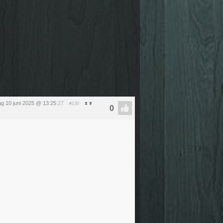
ag 10 juni 2025 @ 13:25
:27
#130