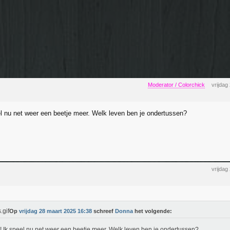
Moderator / Colorchick
vrijdag
l nu net weer een beetje meer. Welk leven ben je ondertussen?
vrijdag
Op
vrijdag 28 maart 2025 16:38
schreef
Donna
het volgende:
 Ik speel nu net weer een beetje meer. Welk leven ben je ondertussen?