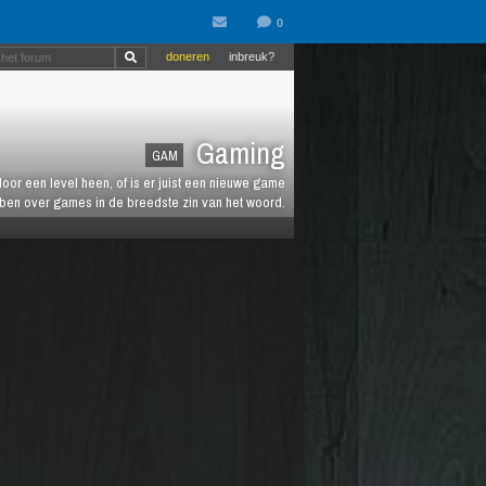
doneren
inbreuk?
Gaming
GAM
oor een level heen, of is er juist een nieuwe game
ebben over games in de breedste zin van het woord.