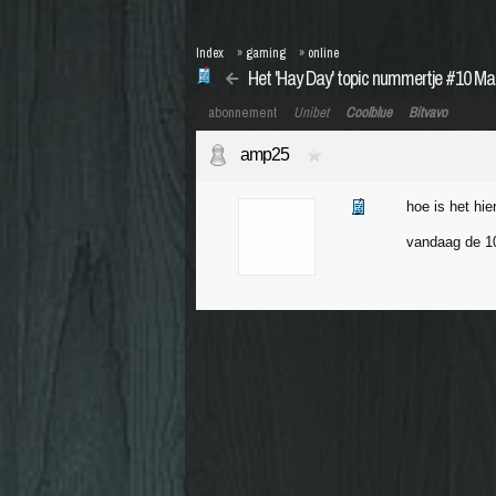
Index
»
gaming
»
online
Het 'Hay Day' topic nummertje #10 Ma
abonnement
Unibet
Coolblue
Bitvavo
amp25
hoe is het hie
vandaag de 10