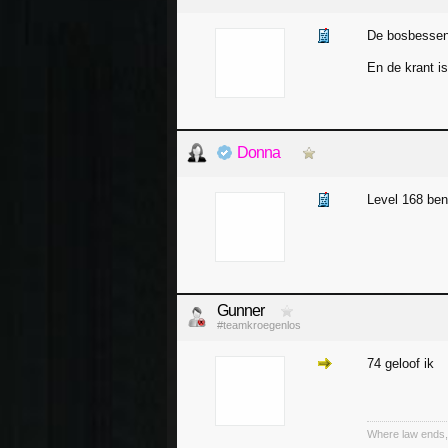
De bosbessen
En de krant is
Donna
Level 168 ben
Gunner
#teamkroegenlos
74 geloof ik
Where law ends,