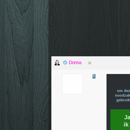
Donna
om dez
noodzake
gebruik
J
ik