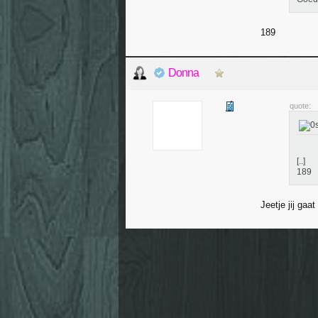
189
Donna
quote:
[..]
189
Jeetje jij gaa