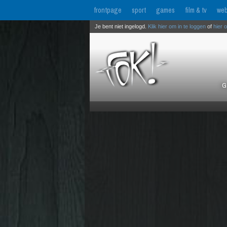
frontpage
sport
games
film & tv
web
Je bent niet ingelogd.
Klik hier om in te loggen
of
hier 
G