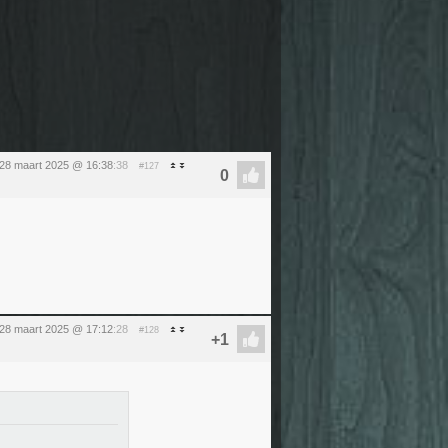
 28 maart 2025 @ 16:38
:38
#127
 28 maart 2025 @ 17:12
:28
#128