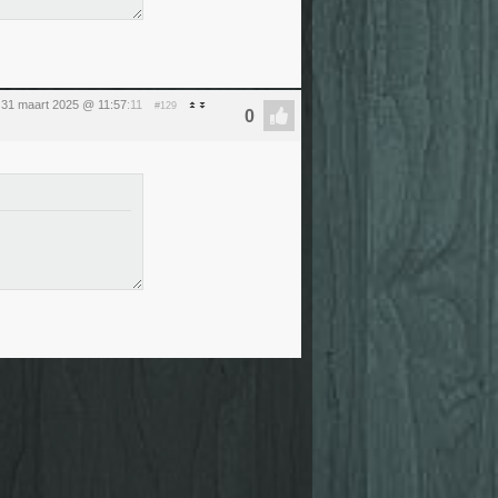
31 maart 2025 @ 11:57
:11
#129