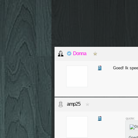
Donna
Goed! Ik spee
amp25
quote:
Goed!