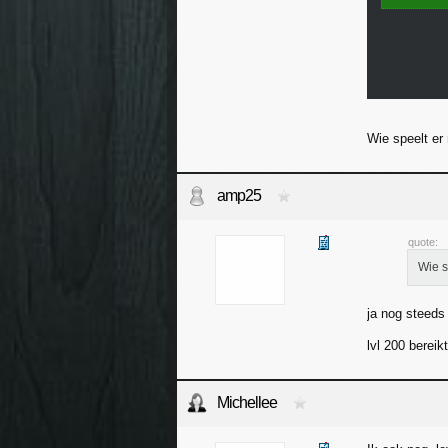
Wie speelt er
amp25
quote:
Wie s
ja nog steeds
lvl 200 bereikt
Michellee