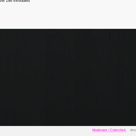
evel 198 inmiddels
Moderator / Colorchick
dins