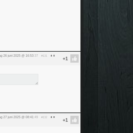
g 26 juni 2025 @ 16:53
:37
#131
dag 27 juni 2025 @ 08:41
:49
#132