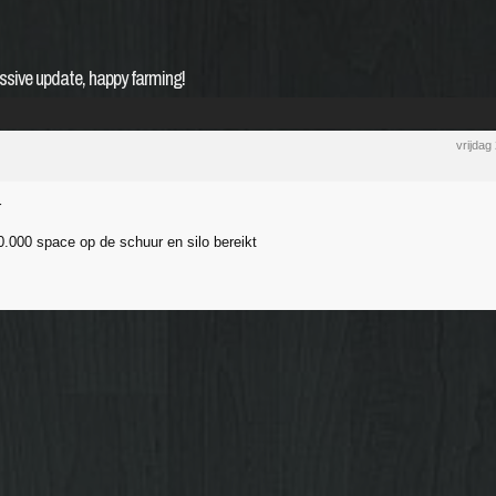
ssive update, happy farming!
vrijdag
r
.000 space op de schuur en silo bereikt