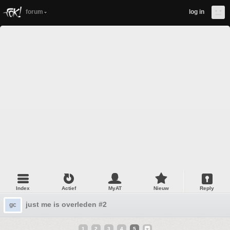
forum
log in
Index
Actief
MyAT
Nieuw
Reply
just me is overleden #2
gc
1
2
3
4
5