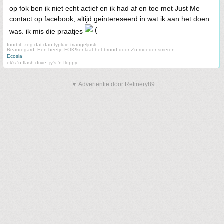
op fok ben ik niet echt actief en ik had af en toe met Just Me
contact op facebook, altijd geintereseerd in wat ik aan het doen
was. ik mis die praatjes
Inorbit: zeg dat dan typluie triangeljosti
Beauregard: Een beetje FOK!ker laat het brood door z'n moeder smeren.
Ecosia
ek's 'n flash drive, jy's 'n floppy
▼ Advertentie door Refinery89