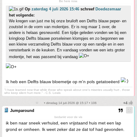
Be here now.
Op
zaterdag 4 juli 2026 15:46
schreef
Doedezemaar
het volgende:
We kregen van just me bij onze bruiloft een Delfts blauw peper- en
zoutstel in de vorm van molentjes. Er is nog maar 1 over, de
andere is helaas gesneuveld. Een tijdje geleden vonden we bij een
kringloop Delfts blauwe porseleinen klompjes en zo begonnen we
een kleine verzameling Delfts blauw voor op een randje en in een
vensterbank in de keuken. En vandaag vonden we een iets groter
molentje, het was passend bij vandaag
Ik heb een Delfts blauw bloemetje op m'n pols getatoeëerd
"I have learned now that while those who speak about one's miseries usually hurt , those
who keep silent hurt more." - C.S. Lewis
• dinsdag 14 juli 2026 @ 15:17 • 106
Jumparound
bedankt voor de vis
ik ben naar sneek verhuisd, een vrijstaand huis met een lap
grond er omheen. Ik weet zeker dat ze dat tof had gevonden.