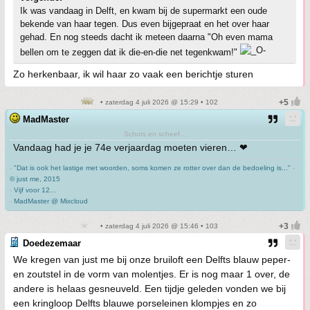
Ik was vandaag in Delft, en kwam bij de supermarkt een oude
bekende van haar tegen. Dus even bijgepraat en het over haar
gehad. En nog steeds dacht ik meteen daarna "Oh even mama
bellen om te zeggen dat ik die-en-die net tegenkwam!"
Zo herkenbaar, ik wil haar zo vaak een berichtje sturen
• zaterdag 4 juli 2026 @ 15:29 • 102
MadMaster
Schots en scheef...
Vandaag had je je 74e verjaardag moeten vieren… ❤
-
"Dat is ook het lastige met woorden, soms komen ze rotter over dan de bedoeling is..."
-
© just me, 2015
-
Vijf voor 12...
-
MadMaster @ Mixcloud
• zaterdag 4 juli 2026 @ 15:46 • 103
Doedezemaar
We kregen van just me bij onze bruiloft een Delfts blauw peper-
en zoutstel in de vorm van molentjes. Er is nog maar 1 over, de
andere is helaas gesneuveld. Een tijdje geleden vonden we bij
een kringloop Delfts blauwe porseleinen klompjes en zo