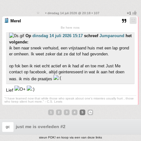
• dinsdag 14 juli 2026 @ 20:18 • 107
Merel
Be here now.
Op
dinsdag 14 juli 2026 15:17
schreef
Jumparound
het
volgende:
ik ben naar sneek verhuisd, een vrijstaand huis met een lap grond
er omheen. Ik weet zeker dat ze dat tof had gevonden.
op fok ben ik niet echt actief en ik had af en toe met Just Me
contact op facebook, altijd geintereseerd in wat ik aan het doen
was. ik mis die praatjes
Lief
"I have learned now that while those who speak about one's miseries usually hurt , those
who keep silent hurt more." - C.S. Lewis
1
2
3
4
5
just me is overleden #2
gc
steun FOK! en koop via een van deze links