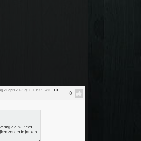
dag 21 april 2023 @ 19:01
:37
#58
ering die mij heeft
ijken zonder te janken