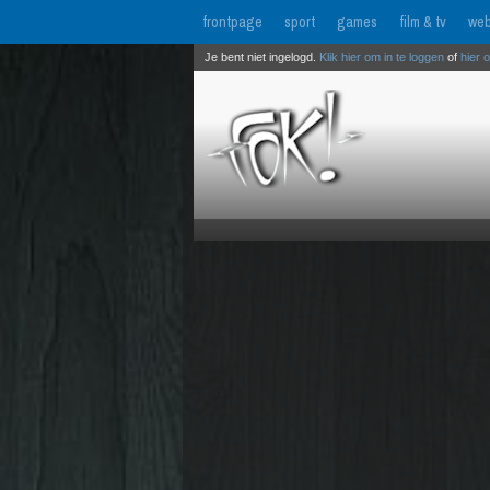
frontpage
sport
games
film & tv
web
Je bent niet ingelogd.
Klik hier om in te loggen
of
hier 