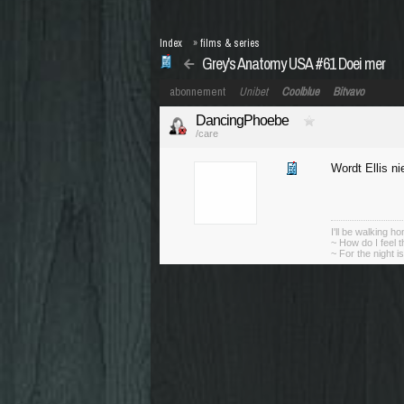
Index
»
films & series
Grey's Anatomy USA #61 Doei mer
abonnement
Unibet
Coolblue
Bitvavo
DancingPhoebe
/care
Wordt Ellis n
I'll be walking h
~ How do I feel 
~ For the night is