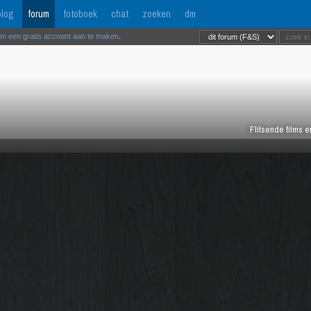
log
forum
fotoboek
chat
zoeken
dm
om een gratis account aan te maken
.
Flitsende films 