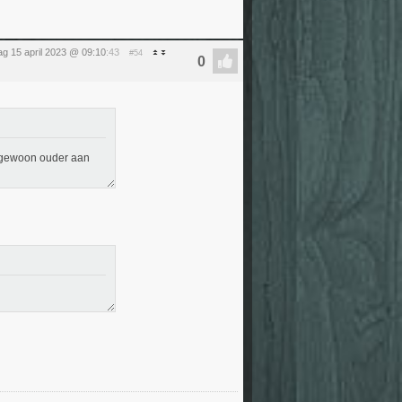
ag 15 april 2023 @ 09:10
:43
#54
ok gewoon ouder aan