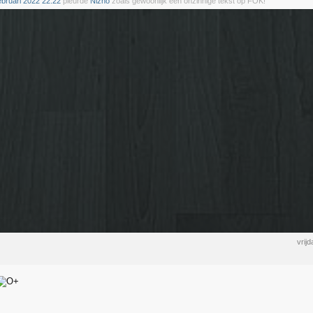
ebruari 2022 22:22
pleurde
Nizno
zoals gewoonlijk een onzinnige tekst op FOK!
vrij