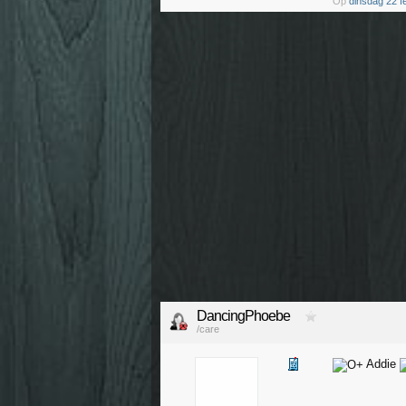
Op
dinsdag 22 f
DancingPhoebe
/care
Addie