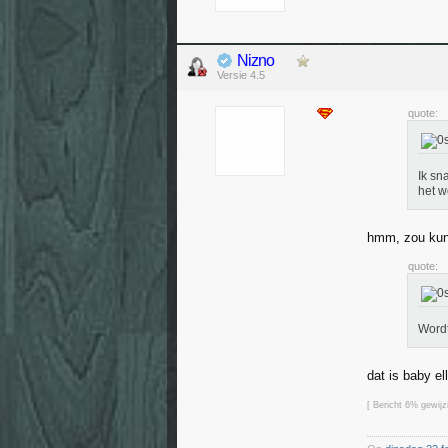
Nizno
Versie 4.5
quote:
Ik sn
het w
hmm, zou kunn
quote:
Wordt
dat is baby el
[ Bericht 6% gewij