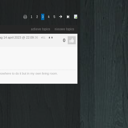
1
2
3
4
5
actieve topics
nieuwe topics
dag 14 april 2023 @ 22:09
:36
#51
 nowhere to do it but in my own living room.