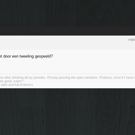
vrij
iet door een tweeling gespeeld?
ome after drinking all my pennies. I'll keep passing the open windows. I'll dance, even if I have
this good, sober?
 dark and full of terrors