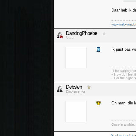
Daar heb ik de
www.milkyroadbr
DancingPhoebe
/care
Ik juist pas w
I'll be walking h
~ How do I feel 
~ For the night is
Debsterr
Dino inventor
Oh man, die 
Once in a while,
Surf volledig