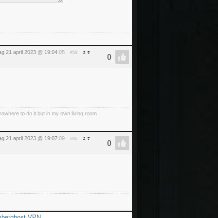
dag 21 april 2023 @ 19:04
:05
#59
 nowhere to do it but in my own living room.
dag 21 april 2023 @ 19:07
:09
#60
yberghost VPN