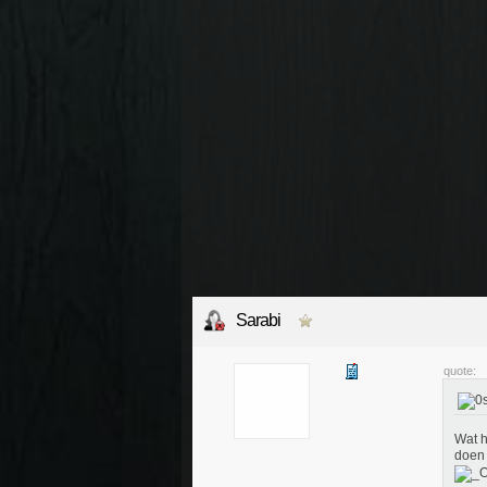
Sarabi
quote:
Wat h
doen 