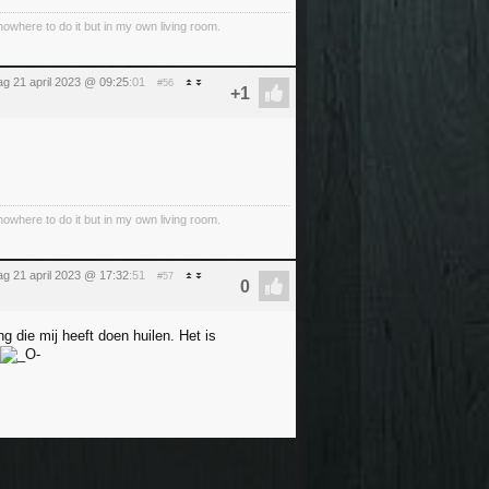
 nowhere to do it but in my own living room.
dag 21 april 2023 @ 09:25
:01
#56
 nowhere to do it but in my own living room.
dag 21 april 2023 @ 17:32
:51
#57
g die mij heeft doen huilen. Het is