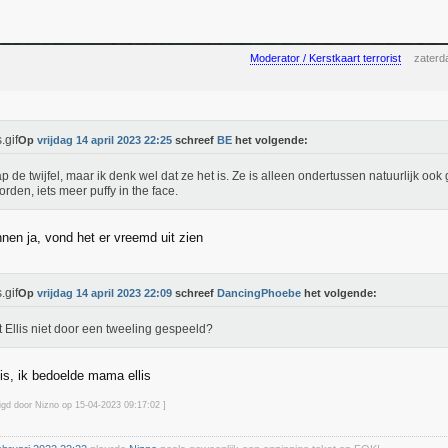
Moderator / Kerstkaart terrorist
zaterd
Op
vrijdag 14 april 2023 22:25
schreef
BE
het volgende:
ap de twijfel, maar ik denk wel dat ze het is. Ze is alleen ondertussen natuurlijk o
orden, iets meer puffy in the face.
en ja, vond het er vreemd uit zien
Op
vrijdag 14 april 2023 22:09
schreef
DancingPhoebe
het volgende:
 Ellis niet door een tweeling gespeeld?
lis, ik bedoelde mama ellis
zigd door Nizno op 15-04-2023 09:17
:02
]