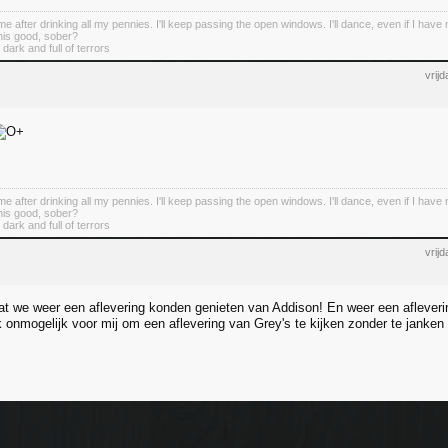
ome after drinking all my pennies. I'll keep passing the open windows. I'll dance, even if I have
this good, sober?
 dark and full of terrors
vrij
ome after drinking all my pennies. I'll keep passing the open windows. I'll dance, even if I have
this good, sober?
 dark and full of terrors
vrij
dat we weer een aflevering konden genieten van Addison! En weer een afleverin
 onmogelijk voor mij om een aflevering van Grey's te kijken zonder te janken