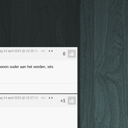
dag 14 april 2023 @ 22:25
:21
#52
gewoon ouder aan het worden, iets
dag 14 april 2023 @ 22:27
:00
#53