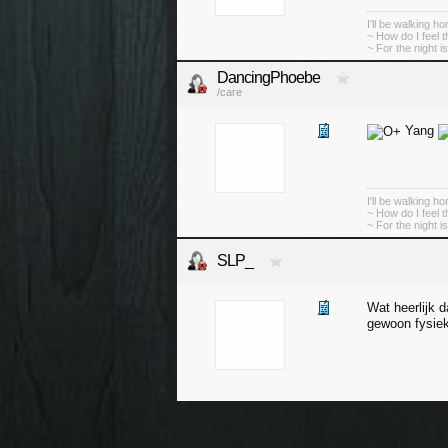
I'll be walking h
~ How do I feel 
~ For the night is
DancingPhoebe
/care
Yang
I'll be walking h
~ How do I feel 
~ For the night is
SLP_
Wat heerlijk 
gewoon fysiek