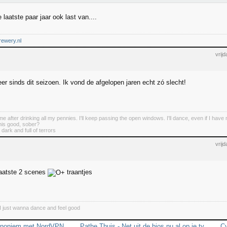
 laatste paar jaar ook last van....
ewery.nl
vrij
eer sinds dit seizoen. Ik vond de afgelopen jaren echt zó slecht!
ome after drinking all my pennies. I'll keep passing the open windows. I'll dance, even if I have
this good, sober?
 dark and full of terrors
vrij
laatste 2 scenes
traantjes
 I just wanna dance and feel good
 anoniem met NordVPN
Pathe Thuis - Net uit de bios nu al op je tv
C