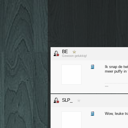
BE
Gewoon gelukkig!
Ik snap de twi
meer puffy in 
***
SLP_
Wow, leuke tr