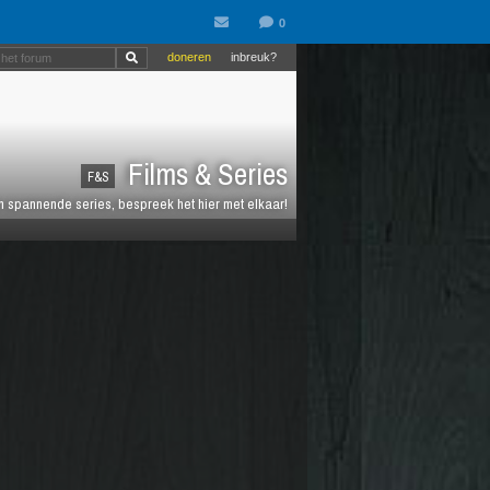
doneren
inbreuk?
Films & Series
F&S
en spannende series, bespreek het hier met elkaar!