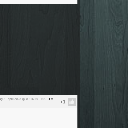
dag 21 april 2023 @ 09:16
:49
#55