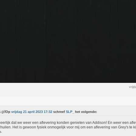
vrij
Op
vrijdag 21 april 2023 17:32
schreef
SLP_
het volgende:
eerlijk dat we weer een aflevering konden genieten van Addison! En weer een aflev
huilen. Het is gewoon fysiek onmogelijk voor mij om een aflevering van Grey's te k