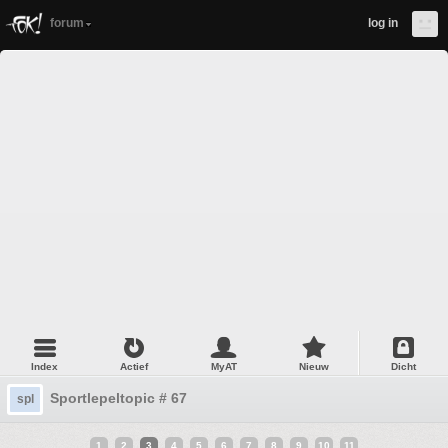
forum
log in
Index
Actief
MyAT
Nieuw
Dicht
Sportlepeltopic # 67
spl
1
2
3
4
5
6
7
8
9
10
11