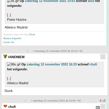
Op
zaterdag 12 november 2022 15:43
schreef
aloa
het
volgende:
[..]
Pieter Huistra
Atletico Madrid
Cuando haya sol, hay
Chufi
Musica Español
Come On
• zaterdag 12 november 2022 @ 16:23 • 61
#ANONIEM
Op
zaterdag 12 november 2022 16:19
schreef
chufi
het volgende:
[..]
Atletico Madrid
Dunk
• zaterdag 12 november 2022 @ 16:50 • 62
chufi