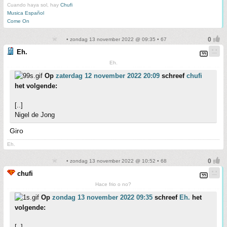
Cuando haya sol, hay
Chufi
Musica Español
Come On
• zondag 13 november 2022 @ 09:35 • 67
Eh.
Eh.
Op
zaterdag 12 november 2022 20:09
schreef
chufi
het volgende:
[..]
Nigel de Jong
Giro
Eh.
• zondag 13 november 2022 @ 10:52 • 68
chufi
Hace frio o no?
Op
zondag 13 november 2022 09:35
schreef
Eh.
het
volgende:
[..]