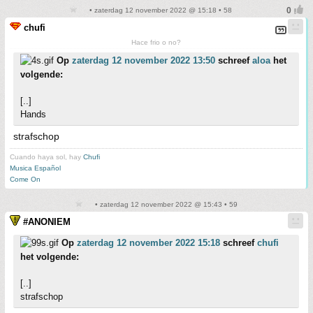
• zaterdag 12 november 2022 @ 15:18 • 58
chufi
Hace frio o no?
Op
zaterdag 12 november 2022 13:50
schreef
aloa
het
volgende:
[..]
Hands
strafschop
Cuando haya sol, hay
Chufi
Musica Español
Come On
• zaterdag 12 november 2022 @ 15:43 • 59
#ANONIEM
Op
zaterdag 12 november 2022 15:18
schreef
chufi
het volgende:
[..]
strafschop