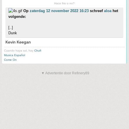
Hace frio o no?
Op
zaterdag 12 november 2022 16:23
schreef
aloa
het
volgende:
[..]
Dunk
Kevin Keegan
Cuando haya sol, hay
Chufi
Musica Español
Come On
▼ Advertentie door Refinery89