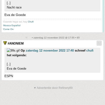
[..]
Nacht race
Eva de Goede
Cuando haya sol, hay
Chufi
Musica Español
Come On
• zaterdag 12 november 2022 @ 17:55 • 65
#ANONIEM
Op
zaterdag 12 november 2022 17:40
schreef
chufi
het volgende:
[..]
Eva de Goede
ESPN
▼ Advertentie door Refinery89