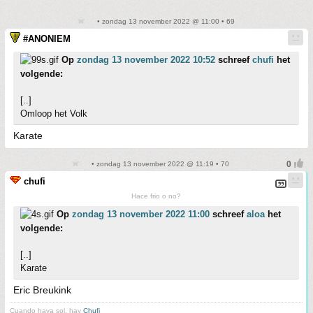
• zondag 13 november 2022 @ 11:00 • 69
#ANONIEM
Op
zondag 13 november 2022 10:52
schreef
chufi
het
volgende:
[..]
Omloop het Volk
Karate
• zondag 13 november 2022 @ 11:19 • 70
chufi
Hace frio o no?
Op
zondag 13 november 2022 11:00
schreef
aloa
het
volgende:
[..]
Karate
Eric Breukink
Cuando haya sol, hay
Chufi