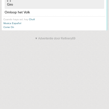
Giro
Omloop het Volk
Cuando haya sol, hay
Chufi
Musica Español
Come On
▼ Advertentie door Refinery89