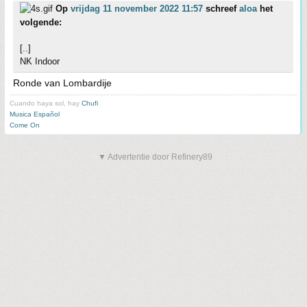
Op
vrijdag 11 november 2022 11:57
schreef
aloa
het
volgende:
[..]
NK Indoor
Ronde van Lombardije
Cuando haya sol, hay
Chufi
Musica Español
Come On
▼ Advertentie door Refinery89