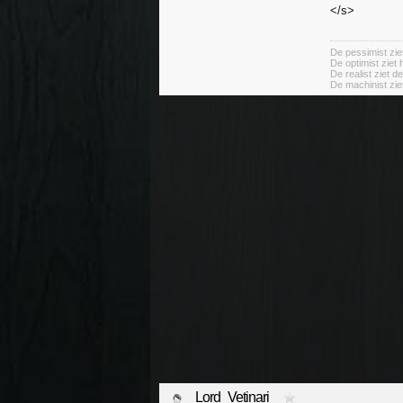
</s>
De pessimist ziet
De optimist ziet 
De realist ziet d
De machinist ziet
Lord_Vetinari