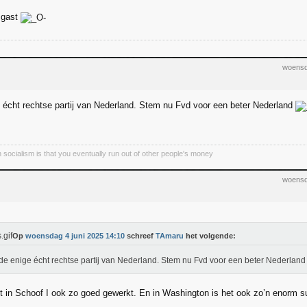
e gast
woensd
 écht rechtse partij van Nederland. Stem nu Fvd voor een beter Nederland
 socialism is that you eventually run out of other people's money
woensd
Op
woensdag 4 juni 2025 14:10
schreef
TAmaru
het volgende:
de enige écht rechtse partij van Nederland. Stem nu Fvd voor een beter Nederlan
t in Schoof I ook zo goed gewerkt. En in Washington is het ook zo’n enorm