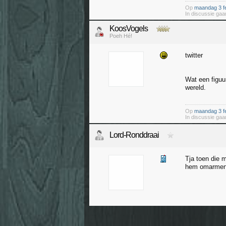
Op
maandag 3 fe
In discussie gaan
KoosVogels
Poeh Hé!
twitter
Wat een figuu
wereld.
Op
maandag 3 fe
In discussie gaan
Lord-Ronddraai
Tja toen die 
hem omarmen d