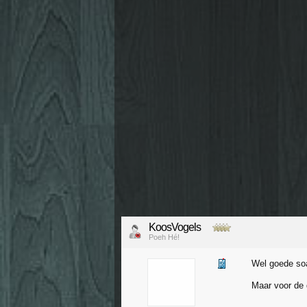
KoosVogels
Poeh Hé!
Wel goede soap
Maar voor de d