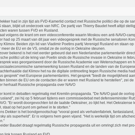
Dekker had in zijn tijd als FVD-Kamerlid contact met Russische politici die op de sa
 staan, blijkt uit onderzoek van NRC. De partij van Thierry Baudet heeft altijd stelli
cten waren tussen FVD en Rusland.
aat volgens de krant om een videoconferentie waarin Moskou een anti-NAVO-camp
r had op 25 maart van dit jaar een videogesprek met de Russische senatoren Ko
y Klimov. Beiden zijn lid van Vladimir Poetins partij Verenigd Rusland en staan op 
 meer de EU en de VS, omdat ze de oorlog in Oekraïne steunen.
zover bekend is het niet eerder gebeurd dat een Nederlandse parlementariër direc
sche politici uit de kring van Poetin sinds de Russische invasie in Oekraïne in febr
esprek was georganiseerd door de Russische Academie van Wetenschappen en he
sociaaleconomische samenwerking tussen Rusland en de landen van de Europese
chterhaalde dat Klimov het na de digitale ontmoeting tegen Russische media had
us gesprek" met Europese parlementariërs. Het gesprek "biedt de mogelijkheid a
ten binnen de EU om de contacten die er waren met Rusland te herstellen", zei de
er herhaalt Russische propaganda over NAVO
r komt in debatten regelmatig met Kremlin-propaganda. "De NAVO gaat de oorlog 
usland", zei hij op 5 februari tijdens een commissiedebat met defensieminister R
VO. "Er wordt doorgevochten tot de laatste Oekraïner, zo lijkt het. Het Oekraïense le
 staat op het punt om geheel in te storten."
ns Dekker is het bondgenootschap "vooral goed als verhalenfabriek, fantasialand, 
sky als superheld". Er is volgens hem geen vijand. "Het is werkelijk tijd om afsche
n."
eider Baudet draagt regelmatig Russische propaganda uit en omringt zich met pro
ren link tussen Rusland en FVD