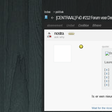
Index
»
politiek
[CENTRAAL] FvD #212 Forum voor De
abonnement
Unibet
Coolblue
Bitvavo
nostra
ask why
quote:
Laure
[
x
]
[
x
]
[
x
]
[
x
]
[
x
]
Is er een nie
Wait for the rico