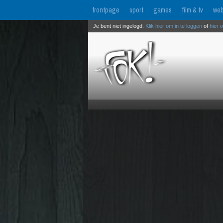
frontpage
sport
games
film & tv
web
Je bent niet ingelogd.
Klik hier om in te loggen
of
hier 