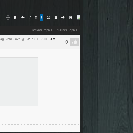
7
8
9
10
11
actieve topics
nieuwe topics
ag 5 mei 2024 @ 23:14
:54
#201