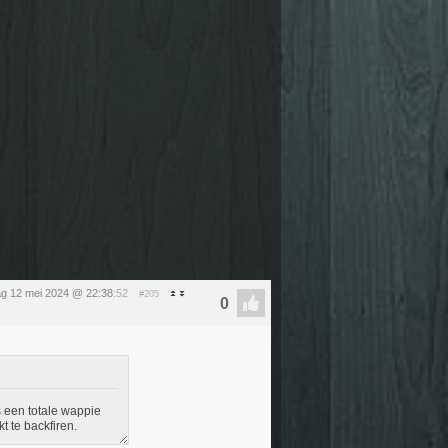
g 12 mei 2024 @ 22:38
:52
#205
s een totale wappie
t te backfiren.