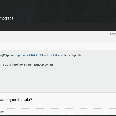
mocratie
zond
Op
zondag 5 mei 2024 21:10
schreef
Momo
het volgende:
ns Buijs heeft even een rant op twitter
uwe drug op de markt?
chet.