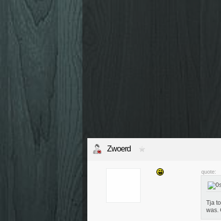
Zwoerd
quote:
Tja t
was. 