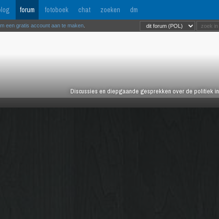
log
forum
fotoboek
chat
zoeken
dm
om een gratis account aan te maken
.
Discussies en diepgaande gesprekken over de politiek in 