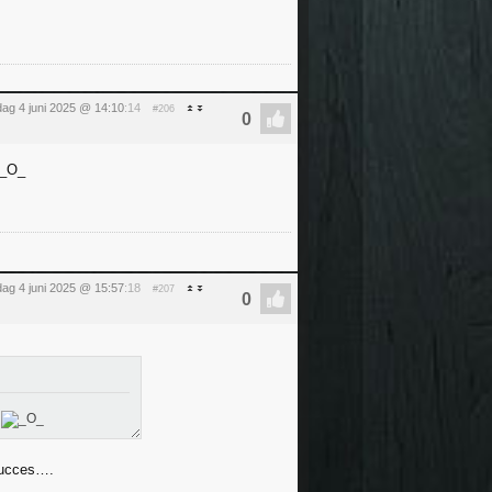
ag 4 juni 2025 @ 14:10
:14
#206
ag 4 juni 2025 @ 15:57
:18
#207
d
 succes….