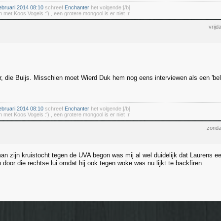
bruari 2014 08:10
schreef
Enchanter
het volgende:[/b]
 met Koos Vogels :') , een grotere mongool is er niet :r
vrij
r, die Buijs. Misschien moet Wierd Duk hem nog eens interviewen als een 'be
bruari 2014 08:10
schreef
Enchanter
het volgende:[/b]
 met Koos Vogels :') , een grotere mongool is er niet :r
zonda
man zijn kruistocht tegen de UVA begon was mij al wel duidelijk dat Laurens e
oor die rechtse lui omdat hij ook tegen woke was nu lijkt te backfiren.