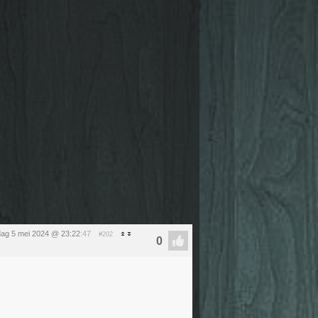
ag 5 mei 2024 @ 23:22
:47
#202