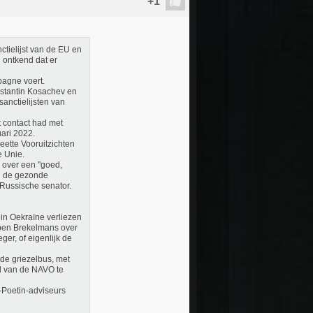
nctielijst van de EU en
g ontkend dat er
agne voert.
nstantin Kosachev en
sanctielijsten van
t contact had met
uari 2022.
ette Vooruitzichten
 Unie.
 over een "goed,
an de gezonde
 Russische senator.
in Oekraïne verliezen
uben Brekelmans over
ger, of eigenlijk de
de griezelbus, met
id van de NAVO te
-Poetin-adviseurs