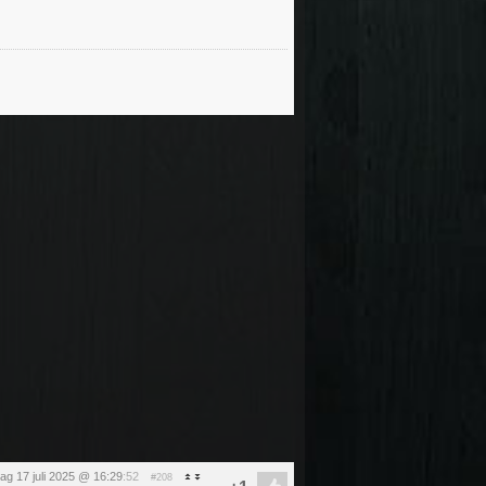
ag 17 juli 2025 @ 16:29
:52
#208