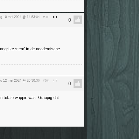
dag 10 mei 2024 @ 14:53
:04
#203
langrijke stem' in de academische
g 12 mei 2024 @ 20:30
:36
#204
en totale wappie was. Grappig dat