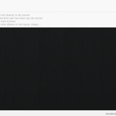
 het duister in de tunnel
het licht aan het eind van de tunnel
e trein komen
 drie idioten in het spoor staan....
donderd