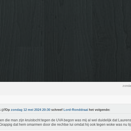
zonda
Op
zondag 12 mei 2024 20:30
schreef
Lord-Ronddraai
het volgende:
oen die man zijn kruistocht tegen de UVA begon was mij al wel duidelijk dat Lauren
Grappig dat hem omarmen door die rechtse lui omdat hij ook tegen woke was nu lijk