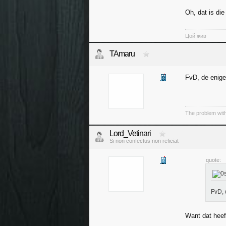
Oh, dat is di
Цой жив
TAmaru
FvD, de enige
The problem with
Lord_Vetinari
Si non confectus non reficiat
quote:
FvD, 
Want dat heef