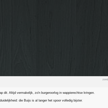
zond
 dit. Altijd vermakelijk, zo'n burgeroorlog in wappierechtse kringen.
uidelijkheid: die Buijs is al langer het spoor volledig bijster.