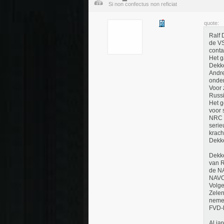
Si non confectus non reficiat
quote:
Ralf 
de VS
conta
Het g
Dekke
Andre
onder
Voor 
Russi
Het g
voor 
NRC a
serie
krach
Dekk
Dekke
van R
de NA
NAVO,
Volge
Zelen
neme
FVD-l
Al ja