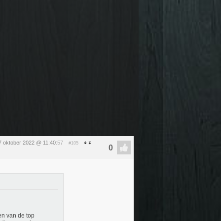
 7 oktober 2022 @ 11:40
:57
#105
en van de top