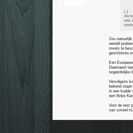
[..]
Als h
niet.
omsin
Zou natuurlij
wereld probee
rovers te bes
geschreven o
Een Europees 
Daarnaast laa
ongelofelijke
Vervolgens ko
bekend staan 
in een kudde 
een flinke Kan
Voor de rest 
van zoveel m2