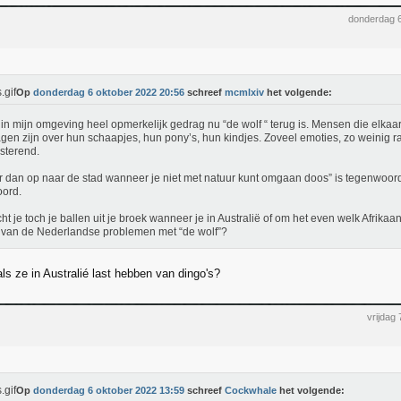
donderdag 
Op
donderdag 6 oktober 2022 20:56
schreef
mcmlxiv
het volgende:
e in mijn omgeving heel opmerkelijk gedrag nu “de wolf “ terug is. Mensen die elka
gen zijn over hun schaapjes, hun pony’s, hun kindjes. Zoveel emoties, zo weinig rat
jsterend.
r dan op naar de stad wanneer je niet met natuur kunt omgaan doos” is tegenwoor
ord.
cht je toch je ballen uit je broek wanneer je in Australië of om het even welk Afrika
 van de Nederlandse problemen met “de wolf”?
ls ze in Australié last hebben van dingo's?
vrijdag
Op
donderdag 6 oktober 2022 13:59
schreef
Cockwhale
het volgende: