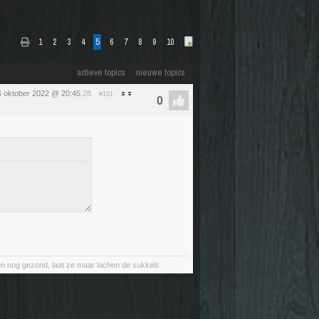
1
2
3
4
5
6
7
8
9
10
actieve topics
nieuwe topics
6 oktober 2022 @ 20:45
:28
#101
nt en nog gezond, laat ze maar lachen de sukkels