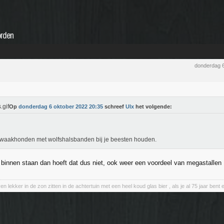
orden
donderdag 
Op
donderdag 6 oktober 2022 20:35
schreef
Ulx
het volgende:
waakhonden met wolfshalsbanden bij je beesten houden.
 binnen staan dan hoeft dat dus niet, ook weer een voordeel van megastallen
en lekker in de zon zitten in de achtertuin met een heel koud glas bier , als je al 75 jaar be