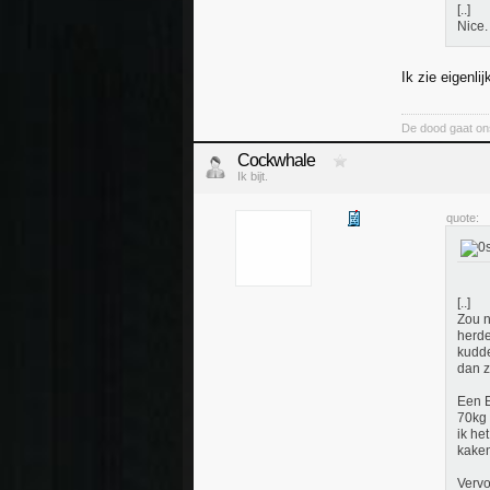
[..]
Nice.
Ik zie eigenli
De dood gaat ons 
Cockwhale
Ik bijt.
quote:
[..]
Zou n
herde
kudde
dan z
Een E
70kg 
ik he
kaken
Vervo