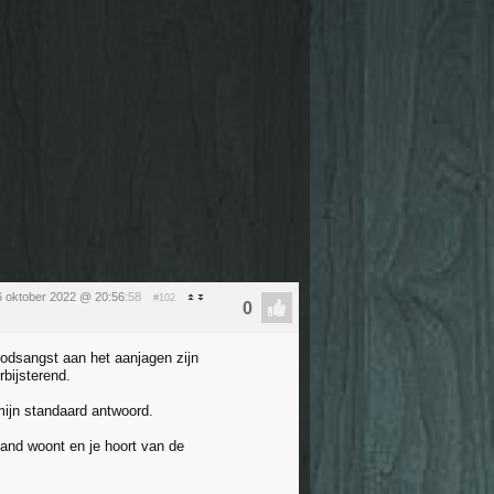
6 oktober 2022 @ 20:56
:58
#102
oodsangst aan het aanjagen zijn
rbijsterend.
mijn standaard antwoord.
 land woont en je hoort van de