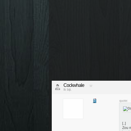
Cockwhale
Ik bijt.
quote:
[..]
Zou n