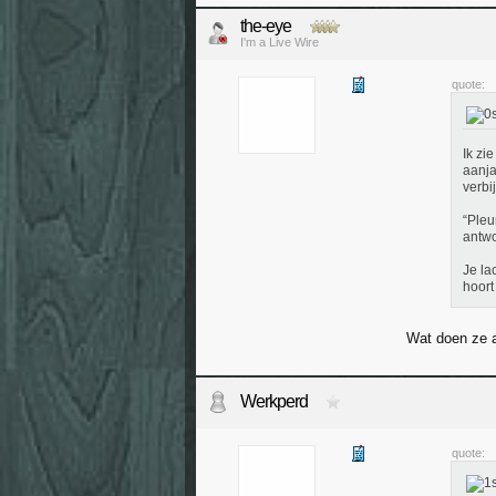
the-eye
I'm a Live Wire
quote:
Ik zi
aanja
verbi
“Pleu
antwo
Je la
hoort
Wat doen ze a
Werkperd
quote: