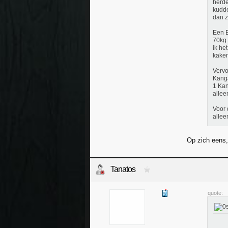
herde
kudde
dan z
Een E
70kg 
ik he
kaken
Vervo
Kanga
1 Kan
allee
Voor 
allee
Op zich eens,
Tanatos
quote: