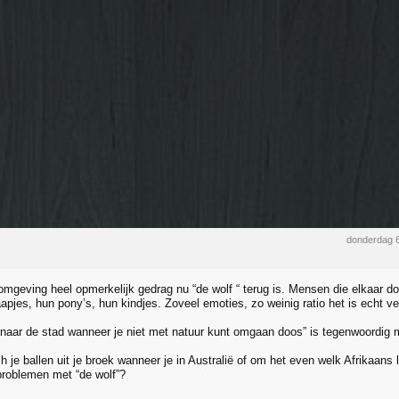
donderdag 
n omgeving heel opmerkelijk gedrag nu “de wolf “ terug is. Mensen die elkaar d
pjes, hun pony’s, hun kindjes. Zoveel emoties, zo weinig ratio het is echt ve
 naar de stad wanneer je niet met natuur kunt omgaan doos” is tegenwoordig 
ch je ballen uit je broek wanneer je in Australië of om het even welk Afrikaans
roblemen met “de wolf”?