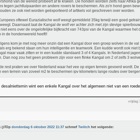
rshond van de wereld probeert af te kraken. De honden worden zelfs naar Afrika 
s tegen jachtluipaarden en andere rovers te beschermen. Als zo'n hond geen bew
ouden ze ook niet worden geëxporteerd of artikels vol geschreven over worden.
uropees oftewel Euraziatische wolf weegt gemiddeld 35kg terwijl een goed getra
weegt. Daarnaast laat de Kangal de wolf ver achter zich met zijn stevige spierbou
t niet eens over de ongelofelijke bijtkracht van 743psi van de Kangal waarmee het d
 in de hondenwereld heeft!!
lgens kom je met nog meer onzin dat een Kangal door een groep wolven in de val g
ls erg bekend staan om hun intelligentie en teamwork. Een kudde wordt ook niet
gal maar vaak zitten er in een kudde standaard 3 of 4 Kangals. In Nederland jagen
n. Dan nog zou het geen probleem zijn voor een flinke Kangal om 2 of zelfs 3 wolven
de rest praten we over Nederland waar het vee op eigen terrein gevoerd wordt. De
n een terrein van zoveel m2 te beschermen ipv kilometers lange routes over berge
 desalniettemin wint een enkele Kangal over het algemeen niet van een roede
vrijdag
Op
donderdag 6 oktober 2022 11:37
schreef
Twiitch
het volgende: