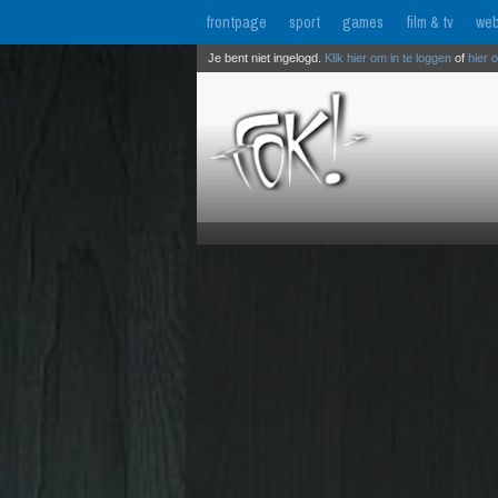
frontpage
sport
games
film & tv
web
Je bent niet ingelogd.
Klik hier om in te loggen
of
hier 