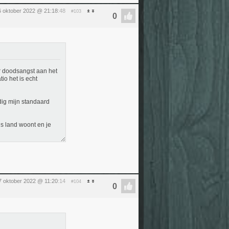
6 oktober 2022 @ 21:18
:48
#103
ar doodsangst aan het
io het is echt
dig mijn standaard
ans land woont en je
 7 oktober 2022 @ 11:20
:14
#104