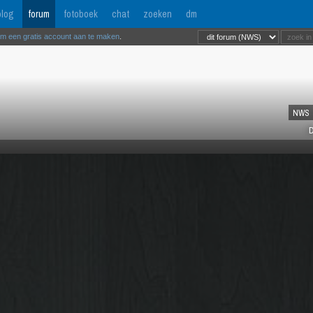
log
forum
fotoboek
chat
zoeken
dm
om een gratis account aan te maken
.
NWS
D