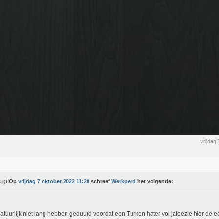
vrijdag
Op
vrijdag 7 oktober 2022 11:20
schreef
Werkperd
het volgende:
atuurlijk niet lang hebben geduurd voordat een Turken hater vol jaloezie hier de e