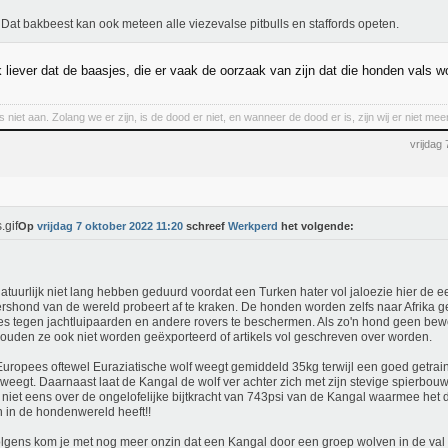
 Dat bakbeest kan ook meteen alle viezevalse pitbulls en staffords opeten.
jk liever dat de baasjes, die er vaak de oorzaak van zijn dat die honden vals
niet aan. Zolang we er zijn, is de dood er niet, en wanneer de dood er is, zijn wij er niet meer
vrijdag
Op
vrijdag 7 oktober 2022 11:20
schreef
Werkperd
het volgende:
atuurlijk niet lang hebben geduurd voordat een Turken hater vol jaloezie hier de e
rshond van de wereld probeert af te kraken. De honden worden zelfs naar Afrika 
s tegen jachtluipaarden en andere rovers te beschermen. Als zo'n hond geen bew
ouden ze ook niet worden geëxporteerd of artikels vol geschreven over worden.
uropees oftewel Euraziatische wolf weegt gemiddeld 35kg terwijl een goed getra
weegt. Daarnaast laat de Kangal de wolf ver achter zich met zijn stevige spierbou
t niet eens over de ongelofelijke bijtkracht van 743psi van de Kangal waarmee het d
 in de hondenwereld heeft!!
lgens kom je met nog meer onzin dat een Kangal door een groep wolven in de val g