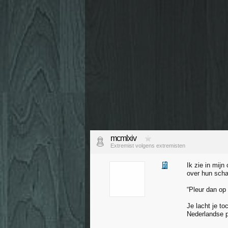
mcmlxiv
Extremist volgens extremisten
Ik zie in mij
over hun schaa
“Pleur dan op
Je lacht je to
Nederlandse p