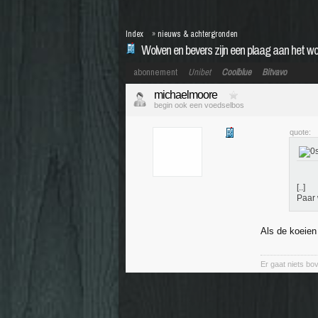
Index
»
nieuws & achtergronden
Wolven en bevers zijn een plaag aan het w
abonnement
Unibet
Coolblue
Bitvavo
michaelmoore
begin ook een voedselbos
quote:
[..]
Paar 
Als de koeien
Er gaat niets bov