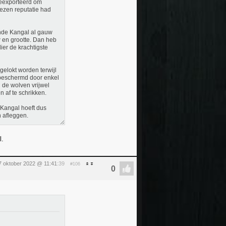
geëxporteerd om
ezen reputatie had
inde Kangal al gauw
w en grootte. Dan heb
ier de krachtigste
elokt worden terwijl
 beschermd door enkel
 de wolven vrijwel
 af te schrikken.
 Kangal hoeft dus
n afleggen.
l.
 7 oktober 2022 @ 11:41
:39
#106