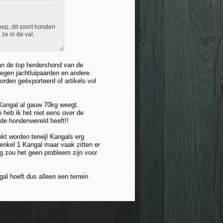
oep, dit soort honden
ze in de val,
van de top herdershond van de
tegen jachtluipaarden en andere
rden geëxporteerd of artikels vol
 Kangal al gauw 70kg weegt.
 heb ik het niet eens over de
 de hondenwereld heeft!!
kt worden terwijl Kangals erg
enkel 1 Kangal maar vaak zitten er
og zou het geen probleem zijn voor
al hoeft dus alleen een terrein