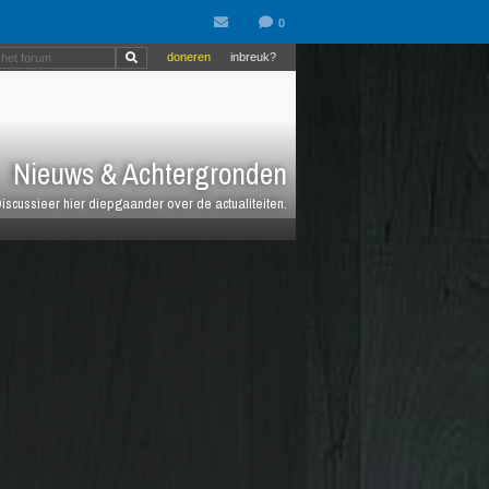
doneren
inbreuk?
Nieuws & Achtergronden
iscussieer hier diepgaander over de actualiteiten.