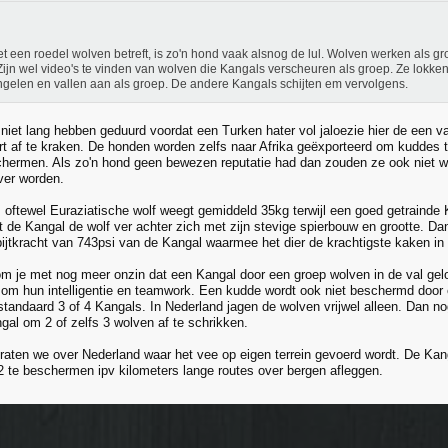
et een roedel wolven betreft, is zo'n hond vaak alsnog de lul. Wolven werken als gr
 Zijn wel video's te vinden van wolven die Kangals verscheuren als groep. Ze lokken 
gelen en vallen aan als groep. De andere Kangals schijten em vervolgens.
k niet lang hebben geduurd voordat een Turken hater vol jaloezie hier de een 
rt af te kraken. De honden worden zelfs naar Afrika geëxporteerd om kuddes 
chermen. Als zo'n hond geen bewezen reputatie had dan zouden ze ook niet wo
ver worden.
oftewel Euraziatische wolf weegt gemiddeld 35kg terwijl een goed getrainde
t de Kangal de wolf ver achter zich met zijn stevige spierbouw en grootte. Dan
 bijtkracht van 743psi van de Kangal waarmee het dier de krachtigste kaken in
m je met nog meer onzin dat een Kangal door een groep wolven in de val gelo
om hun intelligentie en teamwork. Een kudde wordt ook niet beschermd door 
standaard 3 of 4 Kangals. In Nederland jagen de wolven vrijwel alleen. Dan n
gal om 2 of zelfs 3 wolven af te schrikken.
praten we over Nederland waar het vee op eigen terrein gevoerd wordt. De Kang
 te beschermen ipv kilometers lange routes over bergen afleggen.