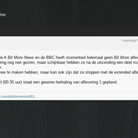
chten
maandag 6
A Bit More News
en de BBC heeft momenteel helemaal geen
Bit More
afle
en
ring nog niet gezien, maar schijnbaar hebben ze na de uitzending een deel m
o.
ee te maken hebben, maar kan ook zijn dat ze stoppen met de extended afle
 (00:35 uur) staat een gewone herhaling van aflevering 1 gepland.
kr.com/photos/iemand91/