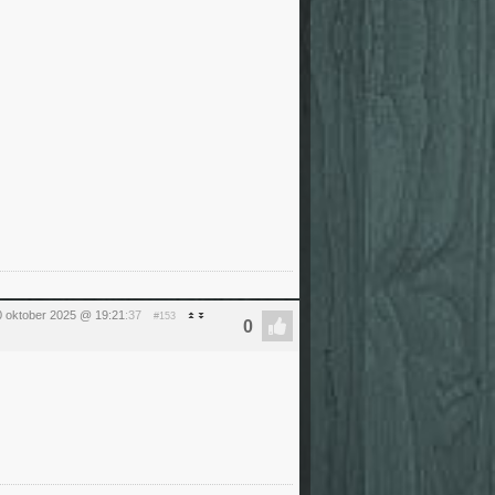
10 oktober 2025 @ 19:21
:37
#153