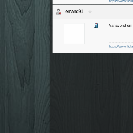
https://www.flic
Iemand91
Vanavond om 
https://www.flic