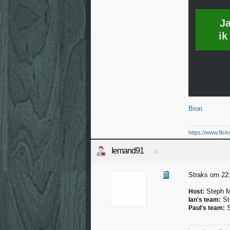
J
ik
Bron
https://www.flic
Iemand91
Straks om 22:
Steph 
Host:
St
Ian's team:
S
Paul's team: