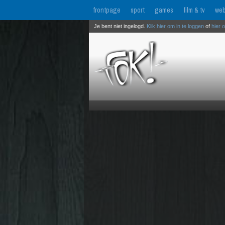
frontpage
sport
games
film & tv
web
Je bent niet ingelogd.
Klik hier om in te loggen
of
hier 