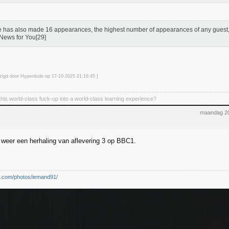
 has also made 16 appearances, the highest number of appearances of any gues
 News for You[29]
jzigd door Hyperdude op 17-10-2025 21:16
:45
]
his world-class fuck-up into a world-class learning experience?
maandag 20
weer een herhaling van aflevering 3 op BBC1.
kr.com/photos/iemand91/