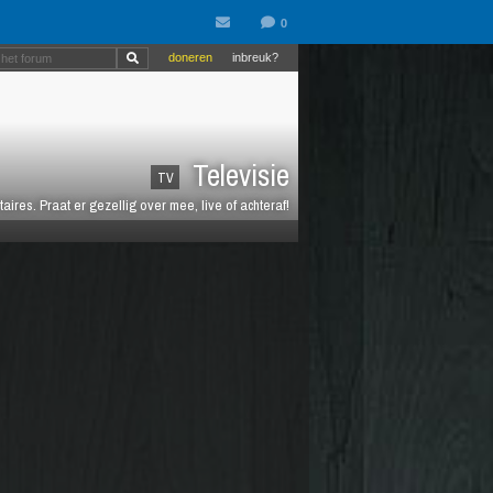
doneren
inbreuk?
Televisie
TV
es. Praat er gezellig over mee, live of achteraf!