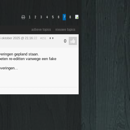
1
2
3
4
5
6
7
8
actieve topics
nieuwe topics
 oktober 2025 @ 21:16
:22
#151
veringen gepland staan.
oeten re-editten vanwege een fake
veringen...