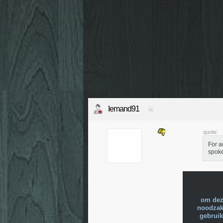
Iemand91
quote:
For a
spoke
om dez
noodzake
gebruik