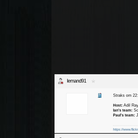
Iemand91
Straks om 22:
Adil Ra
Host:
So
Ian's team:
J
Paul's team:
https://www.flic