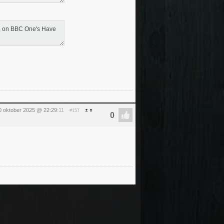
t, on BBC One's Have
 oktober 2025 @ 22:29
:11
#157