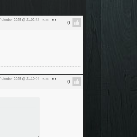
17 oktober 2025 @ 21:02
:53
#155
17 oktober 2025 @ 21:10
:04
#156