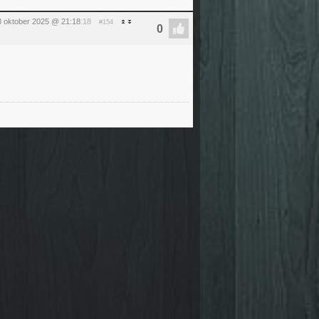
 oktober 2025 @ 21:18
:18
#154