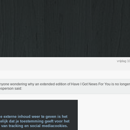
vrijdag 
nyone wondering why an extended edition of Have I Got News For You is no longer
sperson said:
e externe inhoud weer te geven is het
lijk dat je toestemming geeft voor het
 van tracking en social mediacookies.