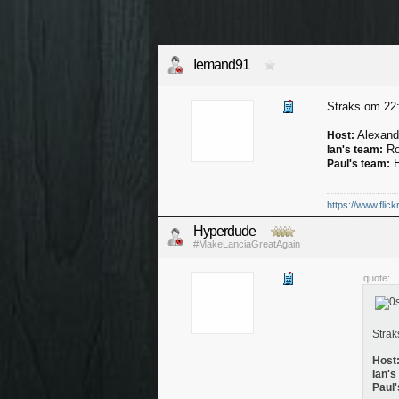
Iemand91
Straks om 22:
Alexand
Host:
Ro
Ian's team:
H
Paul's team:
https://www.flic
Hyperdude
#MakeLanciaGreatAgain
quote:
Strak
Host
Ian's
Paul'