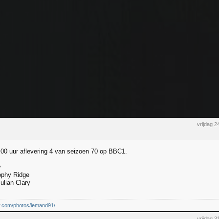
vrijdag 
00 uur aflevering 4 van seizoen 70 op BBC1.
y
phy Ridge
ulian Clary
kr.com/photos/iemand91/
vrijdag 