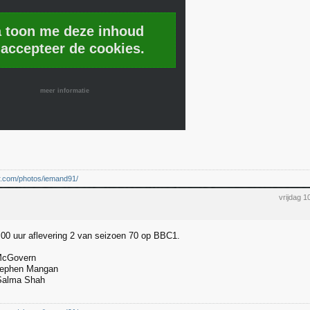
a toon me deze inhoud
 accepteer de cookies.
meer informatie
kr.com/photos/iemand91/
vrijdag 
00 uur aflevering 2 van seizoen 70 op BBC1.
McGovern
ephen Mangan
alma Shah