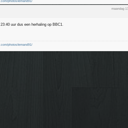
kr.com/photos/iemand91/
maandag 13
23:40 uur dus een herhaling op BBC1.
kr.com/photos/iemand91/