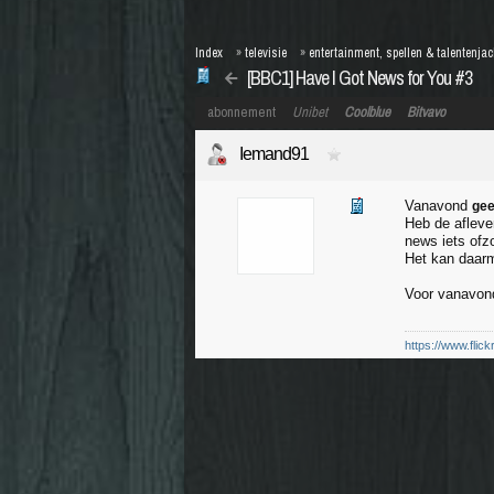
Index
»
televisie
»
entertainment, spellen & talentenja
[BBC1] Have I Got News for You #3
abonnement
Unibet
Coolblue
Bitvavo
Iemand91
Vanavond
ge
Heb de afleve
news iets ofz
Het kan daarm
Voor vanavond
https://www.flic