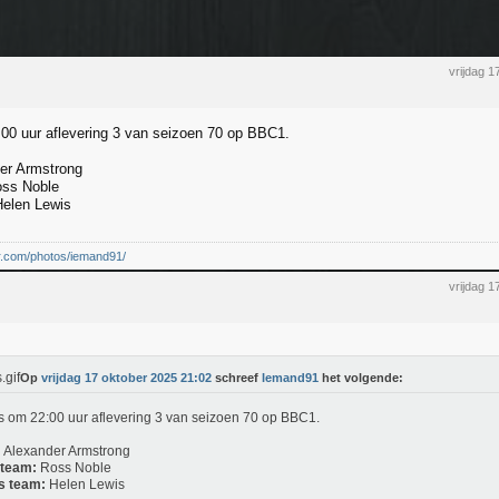
vrijdag 
00 uur aflevering 3 van seizoen 70 op BBC1.
er Armstrong
ss Noble
elen Lewis
kr.com/photos/iemand91/
vrijdag 
Op
vrijdag 17 oktober 2025 21:02
schreef
Iemand91
het volgende:
s om 22:00 uur aflevering 3 van seizoen 70 op BBC1.
:
Alexander Armstrong
 team:
Ross Noble
s team:
Helen Lewis