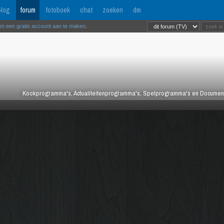
log
forum
fotoboek
chat
zoeken
dm
om een gratis account aan te maken
.
Kookprogramma's, Actualiteitenprogramma's, Spelprogramma's en Documentair