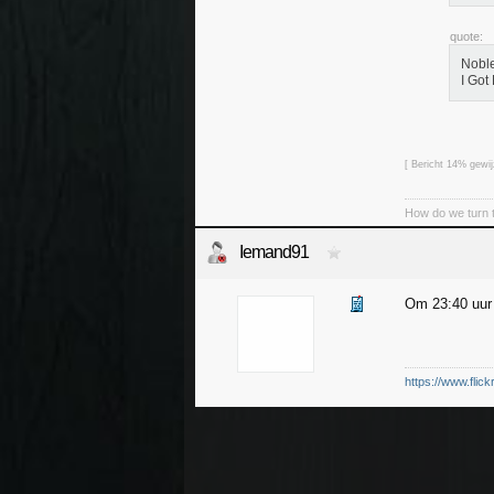
quote:
Noble
I Got
[ Bericht 14% gewi
How do we turn t
Iemand91
Om 23:40 uur 
https://www.flic