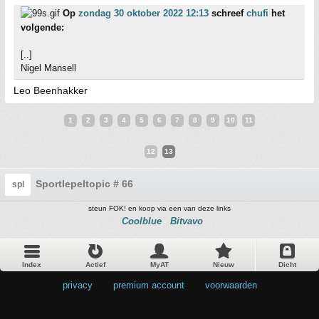
Op
zondag 30 oktober 2022 12:13
schreef
chufi
het
volgende:
[..]
Nigel Mansell
Leo Beenhakker
1
2
3
4
5
6
7
8
9
10
11
12
13
Sportlepeltopic # 66
spl
steun FOK! en koop via een van deze links
Coolblue
Bitvavo
Index
Actief
MyAT
Nieuw
Dicht
privacy
•
premium account
•
voorwaarden