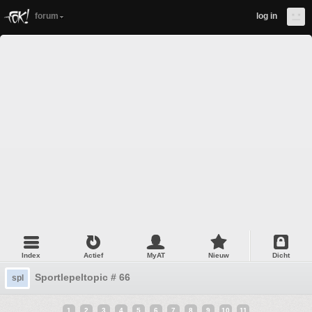
forum
log in
Index
Actief
MyAT
Nieuw
Dicht
Sportlepeltopic # 66
spl
1
2
3
4
5
6
7
8
9
10
11