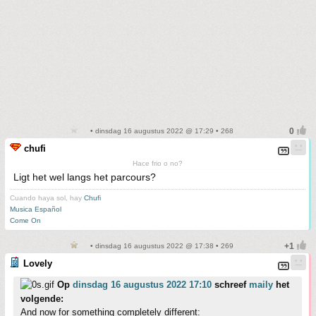
• dinsdag 16 augustus 2022 @ 17:29 • 268
chufi
Hace frio o no?
Ligt het wel langs het parcours?
Cuando haya sol, hay
Chufi
Musica Español
Come On
• dinsdag 16 augustus 2022 @ 17:38 • 269
Lovely
Op
dinsdag 16 augustus 2022 17:10
schreef
maily
het
volgende:
And now for something completely different: