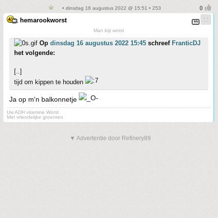
• dinsdag 16 augustus 2022 @ 15:51 • 253
hemarookworst
Man bijt worst
Op
dinsdag 16 augustus 2022 15:45
schreef
FranticDJ
het volgende:
[..]
tijd om kippen te houden
Ja op m'n balkonnetje
Uw ADH vitamine Worst
Met vriendelijke groenten
▼ Advertentie door Refinery89