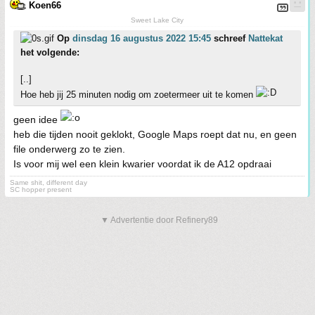
Koen66
Sweet Lake City
Op
dinsdag 16 augustus 2022 15:45
schreef
Nattekat
het volgende:
[..]
Hoe heb jij 25 minuten nodig om zoetermeer uit te komen
geen idee
heb die tijden nooit geklokt, Google Maps roept dat nu, en geen
file onderwerg zo te zien.
Is voor mij wel een klein kwarier voordat ik de A12 opdraai
Same shit, different day
SC hopper present
▼ Advertentie door Refinery89