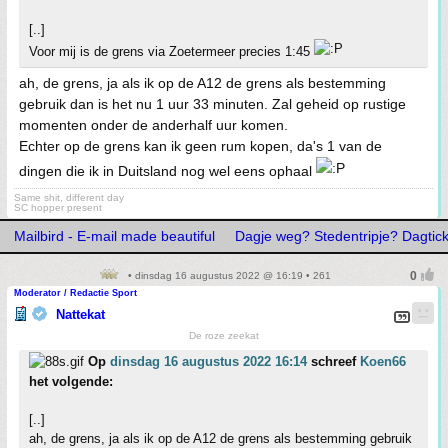
[..]
Voor mij is de grens via Zoetermeer precies 1:45
ah, de grens, ja als ik op de A12 de grens als bestemming
gebruik dan is het nu 1 uur 33 minuten. Zal geheid op rustige
momenten onder de anderhalf uur komen.
Echter op de grens kan ik geen rum kopen, da's 1 van de
dingen die ik in Duitsland nog wel eens ophaal
Same shit, different day
SC hopper present
Mailbird - E-mail made beautiful
Dagje weg? Stedentripje? Dagtick
• dinsdag 16 augustus 2022 @ 16:19 • 261
Moderator / Redactie Sport
Nattekat
De roze zeekat
Op
dinsdag 16 augustus 2022 16:14
schreef
Koen66
het volgende:
[..]
ah, de grens, ja als ik op de A12 de grens als bestemming gebruik