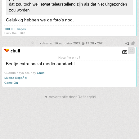
dat zou toch wel ietwat teleurstellend zijn als dat niet uitgezonden
zou worden
Gelukkig hebben we de foto's nog.
100.000 katjes
Fuck the EBU!
• dinsdag 16 augustus 2022 @ 17:28 • 267
chufi
Hace frio o no?
Beetje extra social media aandacht ....
Cuando haya sol, hay
Chufi
Musica Español
Come On
▼ Advertentie door Refinery89