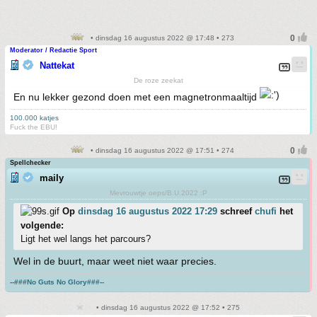
• dinsdag 16 augustus 2022 @ 17:48 • 273
Moderator / Redactie Sport
Nattekat
De roze zeekat
En nu lekker gezond doen met een magnetronmaaltijd
100.000 katjes
Fuck the EBU!
• dinsdag 16 augustus 2022 @ 17:51 • 274
Spellchecker
maily
Mevrouwtje oeps/B.U.2022 :P
Op
dinsdag 16 augustus 2022 17:29
schreef
chufi
het
volgende:
Ligt het wel langs het parcours?
Wel in de buurt, maar weet niet waar precies.
--###No Guts No Glory###--
• dinsdag 16 augustus 2022 @ 17:52 • 275