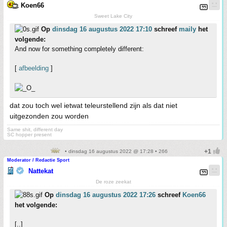
Koen66
Sweet Lake City
Op
dinsdag 16 augustus 2022 17:10
schreef
maily
het
volgende:
And now for something completely different:
[
afbeelding
]
dat zou toch wel ietwat teleurstellend zijn als dat niet
uitgezonden zou worden
Same shit, different day
SC hopper present
• dinsdag 16 augustus 2022 @ 17:28 • 266
Moderator / Redactie Sport
Nattekat
De roze zeekat
Op
dinsdag 16 augustus 2022 17:26
schreef
Koen66
het volgende:
[..]