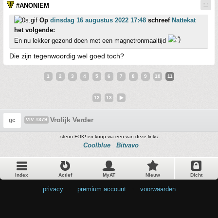
#ANONIEM
Op
dinsdag 16 augustus 2022 17:48
schreef
Nattekat
het volgende:
En nu lekker gezond doen met een magnetronmaaltijd
Die zijn tegenwoordig wel goed toch?
1
2
3
4
5
6
7
8
9
10
11
12
13
Vrolijk Verder
gc
VIV #379
steun FOK! en koop via een van deze links
Coolblue
Bitvavo
Index
Actief
MyAT
Nieuw
Dicht
privacy
•
premium account
•
voorwaarden