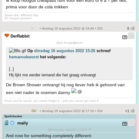
Ik koop hooguit cheapass rum voor een euro of 6 a 7 per fles,
prima voor door de cola mikken
Same shit, different day
SC hopper present
• dinsdag 16 augustus 2022 @ 16:49 • 263
DerRabbit
Zijne Konijnlijkheid
Op
dinsdag 16 augustus 2022 15:26
schreef
hemarookworst
het volgende:
[..]
Hij lijkt me eerder iemand die het graag ontvangt
De Brown Shower ontvangt hij nog liever heb ik gehoord van
een niet nader te noemen danny
Once you’ve raced, you never forget it…and you never get over it.
• dinsdag 16 augustus 2022 @ 17:10 • 264
Spellchecker
maily
Mevrouwtje oeps/B.U.2022 :P
And now for something completely different: