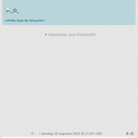
--###No Guts No Glory###--
▼ Advertentie door Refinery89
• dinsdag 16 augustus 2022 @ 17:26 • 265