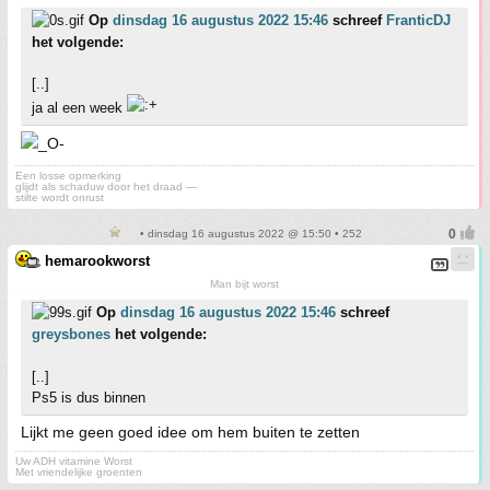
Op
dinsdag 16 augustus 2022 15:46
schreef
FranticDJ
het volgende:
[..]
ja al een week
Een losse opmerking
glijdt als schaduw door het draad —
stilte wordt onrust
• dinsdag 16 augustus 2022 @ 15:50 • 252
hemarookworst
Man bijt worst
Op
dinsdag 16 augustus 2022 15:46
schreef
greysbones
het volgende:
[..]
Ps5 is dus binnen
Lijkt me geen goed idee om hem buiten te zetten
Uw ADH vitamine Worst
Met vriendelijke groenten