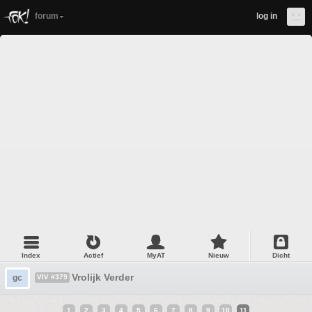
forum
log in
Index
Actief
MyAT
Nieuw
Dicht
Vrolijk Verder
gc
VIV #379
1
2
3
4
5
6
7
8
9
10
11